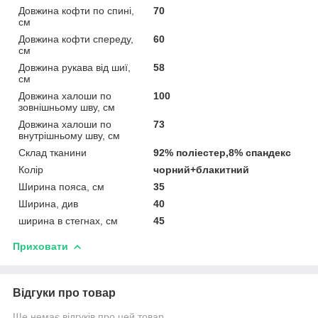
Довжина кофти по спині,
70
см
Довжина кофти спереду,
60
см
Довжина рукава від шиї,
58
см
Довжина халоши по
100
зовнішньому шву, см
Довжина халоши по
73
внутрішньому шву, см
Склад тканини
92% поліестер,8% спандекс
Колір
чорний+блакитний
Ширина пояса, см
35
Ширина, див
40
ширина в стегнах, см
45
Приховати
Відгуки про товар
Ще немає відгуків про цей товар