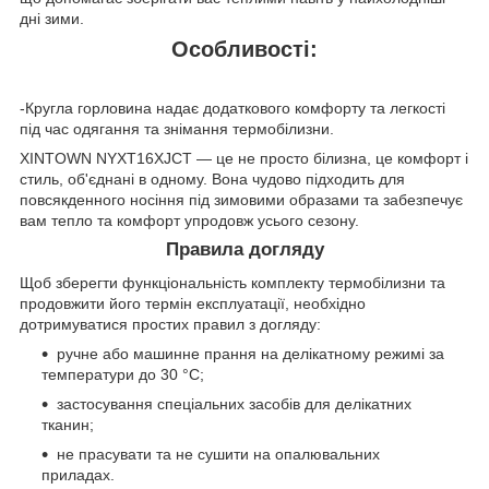
дні зими.
Особливості:
-Кругла горловина надає додаткового комфорту та легкості
під час одягання та знімання термобілизни.
XINTOWN NYXT16XJCT — це не просто білизна, це комфорт і
стиль, об'єднані в одному. Вона чудово підходить для
повсякденного носіння під зимовими образами та забезпечує
вам тепло та комфорт упродовж усього сезону.
Правила догляду
Щоб зберегти функціональність комплекту термобілизни та
продовжити його термін експлуатації, необхідно
дотримуватися простих правил з догляду:
ручне або машинне прання на делікатному режимі за
температури до 30 °C;
застосування спеціальних засобів для делікатних
тканин;
не прасувати та не сушити на опалювальних
приладах.