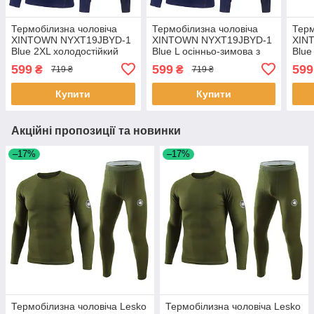
Термобілизна чоловіча
Термобілизна чоловіча
Терм
XINTOWN NYXT19JBYD-1
XINTOWN NYXT19JBYD-1
XIN
Blue 2XL холодостійкий
Blue L осінньо-зимова з
Blue
еластичний спортивний
довгими рукавами 4 шт.
зимо
599
599
599
₴
₴
719 ₴
719 ₴
костюм 3шт
шт.
Купити
Купити
Акційні пропозиції та новинки
–17%
–17%
Термобілизна чоловіча Lesko
Термобілизна чоловіча Lesko