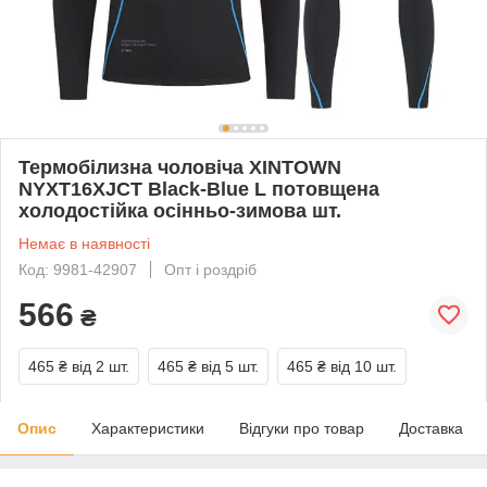
Термобілизна чоловіча XINTOWN
NYXT16XJCT Black-Blue L потовщена
холодостійка осінньо-зимова шт.
Немає в наявності
Код: 9981-42907
Опт і роздріб
566
₴
465 ₴
від 2 шт.
465 ₴
від 5 шт.
465 ₴
від 10 шт.
Опис
Характеристики
Відгуки про товар
Доставка