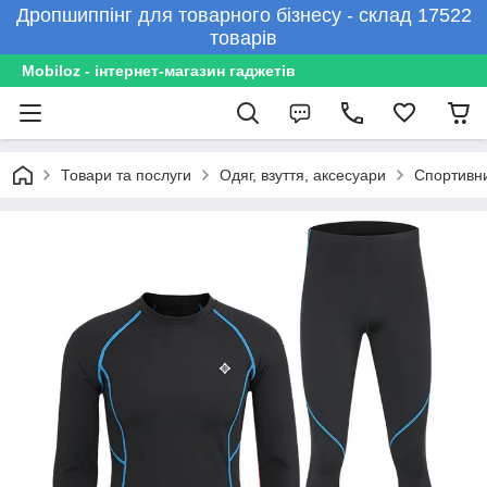
Дропшиппінг для товарного бізнесу - склад 17522
товарів
Mobiloz - інтернет-магазин гаджетів
Товари та послуги
Одяг, взуття, аксесуари
Спортивни