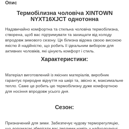
Опис
Термобілизна чоловіча XINTOWN
NYXT16XJCT однотонна
Надзвичайно комфортна та стильна чоловіча термобілизна,
створена, щоб вас підтримувати та захищати від холоду
впродовж зимового сезону. Ця білизна відома своєю високою
якістю й надійністю, що робить її ідеальним вибором для
активних чоловіків, які цінують комфорт і стиль.
Характеристики:
Матеріал виготовлений із якісних матеріалів, виробник
гарантує природне відчуття на шкірі та, звісно ж, максимальне
тепло. Саме це робить цю термобілизну дуже комфортною
для носіння впродовж усього дня.
Сезон:
Призначений для зими. Забезпечує чудову терморегуляцію,
що допомагає зберігати вас теплими навіть у найхолодніші