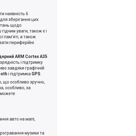
ти наявність 6
для зберігання цих
питань щодо
ідним уваги, також є і
ї пам'яті, а також
увати периферійні
дерний ARM Cortex A35
зрядність і підтримку
ливо завдяки графічній
ooth
і підтримка
GPS
.
, що особливо зручно,
а, особливо, за
 зможете
ння авто на мапі,
програвання музики та