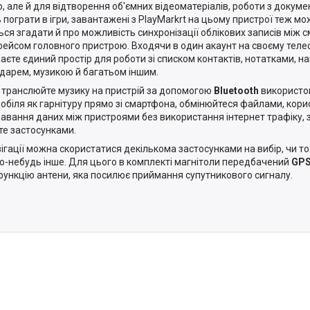
о, але й для відтворення об'ємних відеоматеріалів, роботи з докум
 пограти в ігри, завантажені з PlayMarkrt на цьому пристрої теж мож
ься згадати й про можливість синхронізації облікових записів між 
фейсом головного пристрою. Входячи в один акаунт на своєму телефо
аєте єдиний простір для роботи зі списком контактів, нотатками, н
дарем, музикою й багатьом іншим.
 транслюйте музику на пристрій за допомогою
Bluetooth
використо
обіля як гарнітуру прямо зі смартфона, обмінюйтеся файлами, кор
авання даних між пристроями без використання інтернет трафіку, 
те застосунками.
вігації можна скористатися декількома застосунками на вибір, чи то
о-небудь інше. Для цього в комплекті магнітоли передбачений
GPS
функцію антени, яка посилює приймання супутникового сигналу.