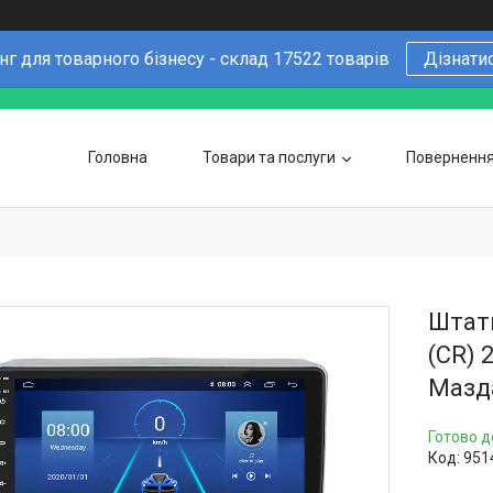
г для товарного бізнесу - склад 17522 товарів
Дізнати
Головна
Товари та послуги
Повернення 
Чому варто купувати у нас
6 причин
Оптовим покупцям
Штатн
(CR) 
Мазда
Готово д
Код:
951