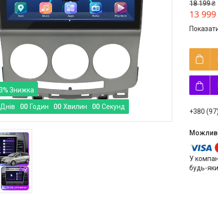
18 199 ₴
13 999
Показати
3%
Днів
0
0
Годин
0
0
Хвилин
0
0
Секунд
+380 (97
У компан
будь-яки