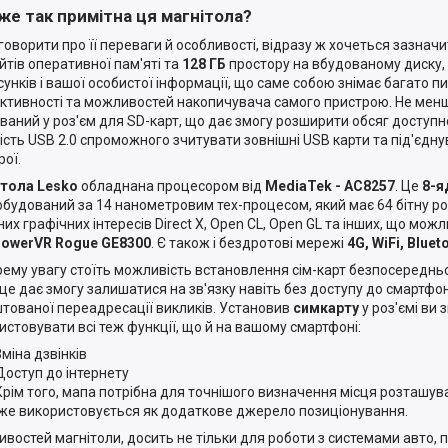
же так примітна ця магнітола?
говорити про її переваги й особливості, відразу ж хочеться зазначи
айтів оперативної пам'яті та
128 ГБ
простору на вбудованому диску, 
сунків і вашої особистої інформації, що саме собою знімає багато 
ктивності та можливостей накопичувача самого пристрою. Не менш г
ваний у роз'єм для SD-карт, що дає змогу розширити обсяг доступно
ість USB 2.0 спроможного зчитувати зовнішні USB карти та під'єдн
рої.
ітола Lesko
обладнана процесором від
MediaTek - AC8257
. Це
8-я
обудований за 14 нанометровим тех-процесом, який має 64 бітну ро
них графічних інтересів Direct X, Open CL, Open GL та інших, що мож
owerVR Rogue GE8300
. Є також і бездротові мережі
4G, WiFi, Bluet
рему увагу стоїть можливість встановлення сім-карт безпосередньо
це дає змогу залишатися на зв'язку навіть без доступу до смартфон
тованої переадресації викликів. Установив
симкарту
у роз'ємі ви
истовувати всі теж функції, що й на вашому смартфоні:
Зміна дзвінків
Доступ до інтернету
Крім того, мапа потрібна для точнішого визначення місця розташува
же використовується як додаткове джерело позиціонування.
востей магнітоли, досить не тільки для роботи з системами авто, 