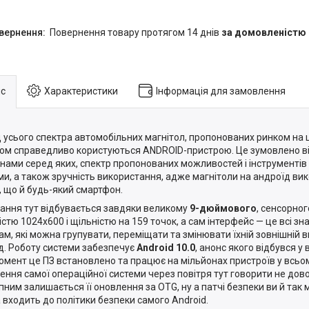
повернення товару протягом 14 днів
за домовленістю
с
Характеристики
Інформація для замовлення
 усього спектра автомобільних магнітол, пропонованих ринком на
ом справедливо користуються ANDROID-пристрою. Це зумовлено ві
нами серед яких, спектр пропонованих можливостей і інструментів 
ми, а також зручність використання, адже магнітоли на андроїд ви
у, що й будь-який смартфон.
ання тут відбувається завдяки великому
9-дюймового
, сенсорно
істю 1024х600 і щільністю на 159 точок, а сам інтерфейс — це всі зн
ам, які можна групувати, переміщати та змінювати їхній зовнішній 
д. Роботу системи забезпечує
Android 10.0
, анонс якого відбувся у 
омент це ПЗ встановлено та працює на мільйонах пристроїв у всьому
ення самої операційної системи через повітря тут говорити не дов
пним залишається її оновлення за OTG, ну а патчі безпеки ви й так 
 входить до політики безпеки самого Android.