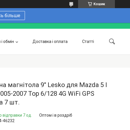
Кошик
сь більше
і обмін
Доставка і оплата
Статті
 замовити онлайн
Про нас
Контакти
Напишіть нам в Telegram
Фотогалерея
а магнітола 9" Lesko для Mazda 5 I
2005-2007 Top 6/128 4G WiFi GPS
 7 шт.
о відправки 7 од.
Оптом і в роздріб
4-46232