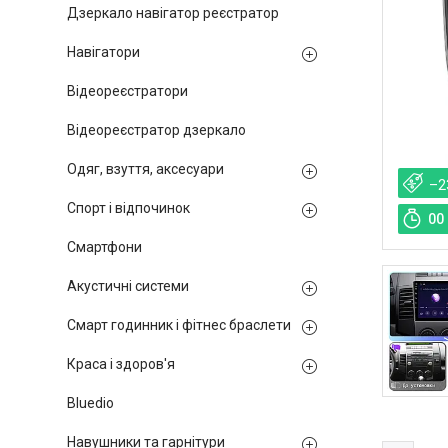
Дзеркало навігатор реєстратор
Навігатори
Відеореєстратори
Відеореєстратор дзеркало
Одяг, взуття, аксесуари
–2
Спорт і відпочинок
0
0
Смартфони
Акустичні системи
Смарт годинник і фітнес браслети
Краса і здоров'я
Bluedio
Навушники та гарнітури