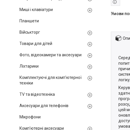
Миші і клавіатури
Планшети
Військторг
Опи
Товари для дітей
Фото, відеокамери та аксесуари
Серед
попит
Ліхтарики
причи
систе
Комплектуючі для комп'ютерної
логік
техніки
Керув
здатн
TV та відеотехніка
прогр
розсу
Аксесуари для телефонів
цей м
оновл
Мікрофони
досту
умова
Комп'ютерні аксесуари