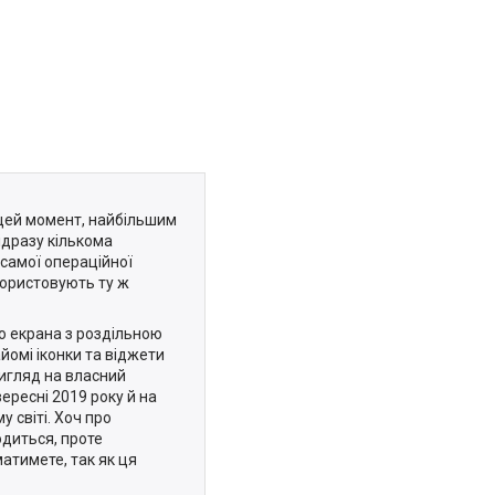
 цей момент, найбільшим
дразу кількома
самої операційної
користовують ту ж
го екрана з роздільною
айомі іконки та віджети
вигляд на власний
вересні 2019 року й на
 світі. Хоч про
одиться, проте
матимете, так як ця