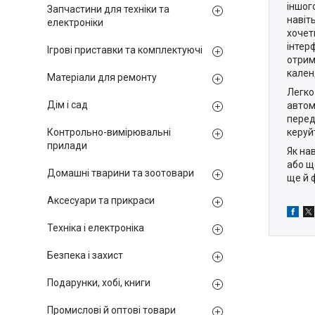
іншог
Запчастини для техніки та
навіть
електроніки
хочет
інтер
Ігрові приставки та комплектуючі
отрим
кален
Матеріали для ремонту
Легко
Дім і сад
автом
перед
керуй
Контрольно-вимірювальні
прилади
Як на
або щ
Домашні тварини та зоотовари
ще й 
Аксесуари та прикраси
Техніка і електроніка
Безпека і захист
Подарунки, хобі, книги
Промислові й оптові товари