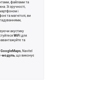
ентами, файлами та
на. Зі зручності,
смартфоном і
ні та магнітолі, ви
агадуваннями,
вуючи акустику
истуйтеся
WiFi
для
завантажуйте та
GoogleMaps
, Navitel
-модуль
, що виконує