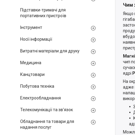
Чим 
Підставки-тримачі для
Якщо 
портативних пристроїв
гігаб
засто
Інструмент
проду
вбудо
Носії інформації
наявн
прист
Витратні матеріали для друку
Магн
чип п
Медицина
сучас
ядрі
P
Канцтовари
На ок
Побутова техніка
адже 
налаш
Електрообладнання
викор
Телекомунікації та зв'язок
Обладнання та товари для
ад
надання послуг
Можли