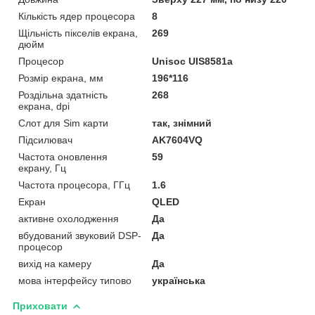
Кількість ядер процесора
8
Щільність пікселів екрана,
269
дюйм
Процесор
Unisoc UIS8581a
Розмір екрана, мм
196*116
Роздільна здатність
268
екрана, dpi
Слот для Sim карти
так, знімний
Підсилювач
AK7604VQ
Частота оновлення
59
екрану, Гц
Частота процесора, ГГц
1.6
Екран
QLED
активне охолодження
Да
вбудований звуковий DSP-
Да
процесор
вихід на камеру
Да
мова інтерфейсу типово
українська
Приховати