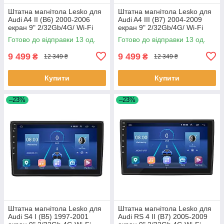
Штатна магнітола Lesko для
Штатна магнітола Lesko для
Audi A4 II (B6) 2000-2006
Audi A4 III (B7) 2004-2009
екран 9" 2/32Gb/4G/ Wi-Fi
екран 9" 2/32Gb/4G/ Wi-Fi
Premium GPS Андроїд 13шт
GPS Premium ауді 13 шт.
Готово до відправки 13 од.
Готово до відправки 13 од.
9 499
9 499
₴
₴
12 349 ₴
12 349 ₴
Купити
Купити
–23%
–23%
Штатна магнітола Lesko для
Штатна магнітола Lesko для
Audi S4 I (B5) 1997-2001
Audi RS 4 II (B7) 2005-2009