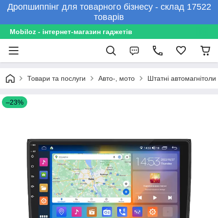
Дропшиппінг для товарного бізнесу - склад 17522
товарів
Mobiloz - інтернет-магазин гаджетів
Товари та послуги
Авто-, мото
Штатні автомагнітоли
–23%