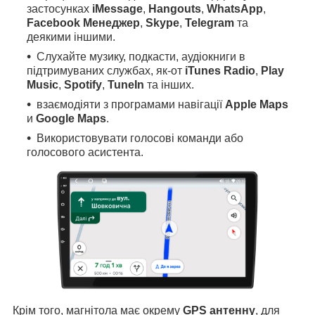
застосунках
iMessage
,
Hangouts
,
WhatsApp
,
Facebook Менеджер
,
Skype
,
Telegram
та
деякими іншими.
Слухайте музику, подкасти, аудіокниги в
підтримуваних службах, як-от
iTunes Radio
,
Play
Music
,
Spotify
,
TuneIn
та інших.
взаємодіяти з програмами навігації
Apple Maps
и
Google Maps
.
Використовувати голосові команди або
голосового асистента.
Крім того, магнітола має окрему
GPS антенну
, для