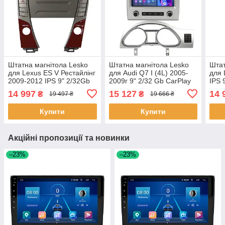
Штатна магнітола Lesko
Штатна магнітола Lesko
Штат
для Lexus ES V Рестайлінг
для Audi Q7 I (4L) 2005-
для 
2009-2012 IPS 9" 2/32Gb
2009г 9" 2/32 Gb CarPlay
IPS 
CarPlay 4G Wi-Fi GPS
4G Wi-Fi GPS Prime IPS
Wi-F
14 997
15 127
14 
₴
₴
19 497 ₴
19 666 ₴
Prime 2 шт.
3шт
шт.
Купити
Купити
Акційні пропозиції та новинки
–23%
–23%