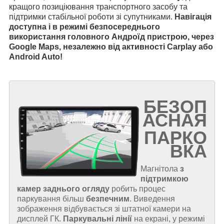
кращого позиціювання транспортного засобу та
підтримки стабільної роботи зі супутниками.
Навігація
доступна і в режимі безпосереднього
використання головного Андроїд пристрою, через
Google Maps, незалежно від активності Carplay або
Android Auto!
БЕЗОП
АСНАЯ
ПАРКО
ВКА
Магнітола
з
підтримкою
камер заднього огляду
робить процес
паркування більш
безпечним
. Виведення
зображення відбувається зі штатної камери на
дисплей ГК.
Паркувальні лінії
на екрані, у режимі