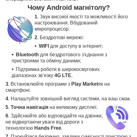
Чому Android магнітолу?
1
. Звук високої якості та можливості його
настроювання. Вбудований
мікропроцесор.
2
. Бездротові мережі:
WIFI
для доступу в інтернет;
Bluetooth
для бездротового з'єднання з
пристроями та обміну даними;
Підтримка роботи в широкосмугових
діапазонах зв'язку
4G LTE.
3
.
Встановлюйте програми з
Play Market
як на
смартфоні.
4
.
Налаштуйте зовнішній вигляд системи, на ваш смак.
5
.
Точна навігація
на великому дисплеї
.
6
.
Здійснюйте або відповідайте на дзвінки,
не відвертаючи уваги від дороги з
технологією
Hands Free
.
7
. Паркуйтеся безпечно, завдяки сумісності пристрою з