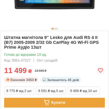
Штатна магнітола 9" Lesko для Audi RS 4 II
(B7) 2005-2009 2/32 Gb CarPlay 4G Wi-Fi GPS
Prime Аудіо 13шт
Готово до відправки 13 од.
Код: 9951-47217
Опт і роздріб
11 499
₴
14 949 ₴
Економія
3450 ₴
Залишилось
46 днів
9 775 ₴
від 2 шт.
9 591 ₴
від 5 шт.
9 406 ₴
від 10 шт.
Купити