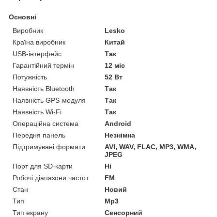
Основні
Виробник
Lesko
Країна виробник
Китай
USB-інтерфейс
Так
Гарантійний термін
12 міс
Потужність
52 Вт
Наявність Bluetooth
Так
Наявність GPS-модуля
Так
Наявність Wi-Fi
Так
Операційна система
Android
Передня панель
Незнімна
Підтримувані формати
AVI, WAV, FLAC, MP3, WMA,
JPEG
Порт для SD-карти
Ні
Робочі діапазони частот
FM
Стан
Новий
Тип
Mp3
Тип екрану
Сенсорний