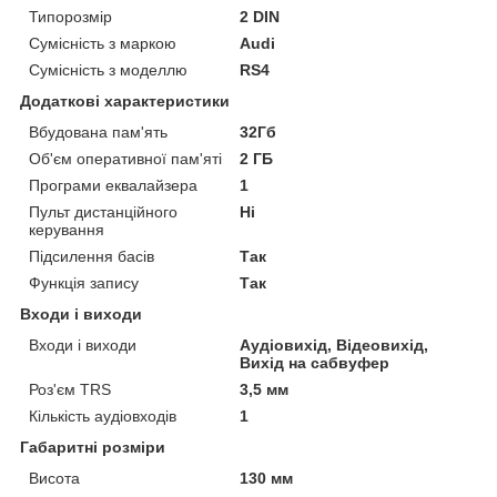
Типорозмір
2 DIN
Сумісність з маркою
Audi
Сумісність з моделлю
RS4
Додаткові характеристики
Вбудована пам'ять
32Гб
Об'єм оперативної пам'яті
2 ГБ
Програми еквалайзера
1
Пульт дистанційного
Ні
керування
Підсилення басів
Так
Функція запису
Так
Входи і виходи
Входи і виходи
Аудіовихід, Відеовихід,
Вихід на сабвуфер
Роз'єм TRS
3,5 мм
Кількість аудіовходів
1
Габаритні розміри
Висота
130 мм