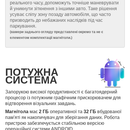
реального часу, допоможуть точніше маневрувати
й уникнути зіткнення з іншими авто. Таке рішення
усуває сліпу зону позаду автомобіля, що часто
призводить до небажаних наслідків під час
паркування.
(
камери заднього огляду представлені окремо та не є
елементом комплектації магнітоли.
)
ПОТУЖНА
СИСТЕМА
Запорукою високої продуктивності є багатоядерний
процесор із потужним графічним прискорювачем для
відтворення візуальних завдань.
Магнітола
має
2 ГБ
оперативної та
32 ГБ
вбудованої
пам'яті як накопичувач для зберігання даних. Робота
пристрою забезпечується стабільною версією
операційної системи ANDROID.