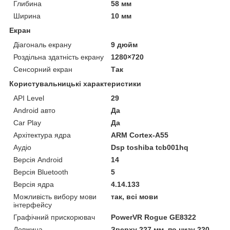
Глибина
58 мм
Ширина
10 мм
Екран
Діагональ екрану
9 дюйм
Роздільна здатність екрану
1280×720
Сенсорний екран
Так
Користувальницькі характеристики
API Level
29
Android авто
Да
Car Play
Да
Архітектура ядра
ARM Cortex-A55
Аудіо
Dsp toshiba tcb001hq
Версія Android
14
Версія Bluetooth
5
Версія ядра
4.14.133
Можливість вибору мови
так, всі мови
інтерфейсу
Графічний прискорювач
PowerVR Rogue GE8322
Довжина
Зверху 227 мм, по низу 220