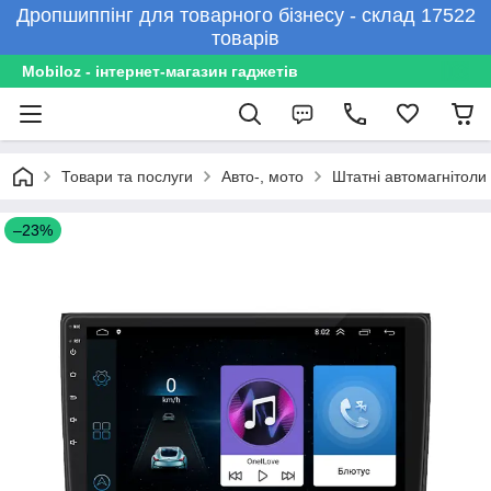
Дропшиппінг для товарного бізнесу - склад 17522
товарів
Mobiloz - інтернет-магазин гаджетів
Товари та послуги
Авто-, мото
Штатні автомагнітоли
–23%