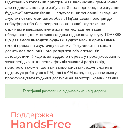
Однозначно головний пристрій має величезний функціонал,
але водночас не варто забувати й про першорядне завдання
будь-якої автомагнітоли — слугувати як основний складник
акустичної системи автомобіля. Під'єднавши пристрій до
сабвуфера або безпосередньо до вашої акустики, ви
отримаєте максимальну якість, на яку здатне ваше
обладнання, це можливо завдяки підсилювачу звуку TDA7388,
що дає змогу виводити будь-які аудіофайли в оригінальній
якості прямо на акустичну систему. Потужності на канал
досить для повноцінного розкриття всіх елементів
автоакустики. Якщо ж ви віддаєте перевагу прослуховуванню
заздалегідь заготовлених файлів звичний радіо ефір,
пристрою також є, що вам запропонувати, адже система
підтримує роботу як з FM, так і з AM нарадою, даючи змогу
прослуховувати будь-які доступні на території країни станції.
Телефонні розмови не відриваючись від дороги