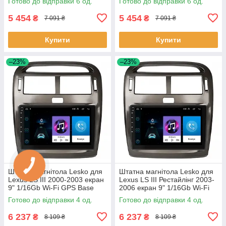
Готово до відправки 6 од.
Готово до відправки 6 од.
5 454
5 454
₴
₴
7 091 ₴
7 091 ₴
Купити
Купити
–23%
–23%
Штатна магнітола Lesko для
Штатна магнітола Lesko для
Lexus LS III 2000-2003 екран
Lexus LS III Рестайлінг 2003-
9" 1/16Gb Wi-Fi GPS Base
2006 екран 9" 1/16Gb Wi-Fi
Лексус 4 шт.
GPS Base 4 шт.
Готово до відправки 4 од.
Готово до відправки 4 од.
6 237
6 237
₴
₴
8 109 ₴
8 109 ₴