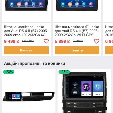
Штатна магнітола Lesko
Штатна магнітола 9" Lesko
Штат
для Audi RS 4 II (B7) 2005-
для Audi RS 4 II (B7) 2005-
для 
2009 екран 9" 2/32Gb 4G
2009 2/32Gb Wi-Fi GPS
2016
Wi-Fi GPS Top Аудіо 13шт
Base Аудіо 13 шт.
Wi-F
9 499
5 899
6 9
₴
₴
12 349 ₴
7 669 ₴
Андр
Купити
Купити
Акційні пропозиції та новинки
–23%
–23%