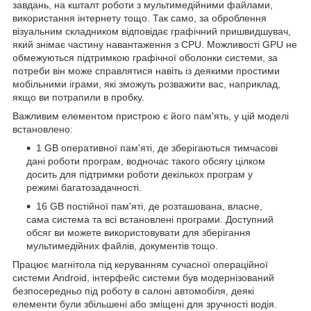
завдань, на кшталт роботи з мультимедійними файлами,
використання інтернету тощо. Так само, за оброблення
візуальним складником відповідає графічний пришвидшувач,
який знімає частину навантаження з CPU. Можливості GPU не
обмежуються підтримкою графічної оболонки системи, за
потреби він може справлятися навіть із деякими простими
мобільними іграми, які зможуть розважити вас, наприклад,
якщо ви потрапили в пробку.
Важливим елементом пристрою є його пам'ять, у цій моделі
встановлено:
1 GB оперативної пам'яті, де зберігаються тимчасові
дані роботи програм, водночас такого обсягу цілком
досить для підтримки роботи декількох програм у
режимі багатозадачності.
16 GB постійної пам'яті, де розташована, власне,
сама система та всі встановлені програми. Доступний
обсяг ви можете використовувати для зберігання
мультимедійних файлів, документів тощо.
Працює магнітола під керуванням сучасної операційної
системи Android, інтерфейс системи був модернізований
безпосередньо під роботу в салоні автомобіля, деякі
елементи були збільшені або зміщені для зручності водія.