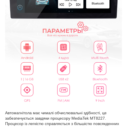
Автомагнітола має чималі обчислювальні здібності, це
забезпечується завдяки процесору MediaTek MT8227.
Процесор із легкістю справляється з більшістю повсякденних