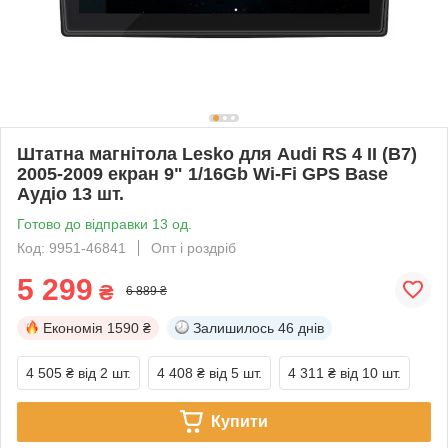
Штатна магнітола Lesko для Audi RS 4 II (B7)
2005-2009 екран 9" 1/16Gb Wi-Fi GPS Base
Аудіо 13 шт.
Готово до відправки 13 од.
Код: 9951-46841
Опт і роздріб
5 299
₴
6 889 ₴
Економія
1590 ₴
Залишилось
46 днів
4 505 ₴
від 2 шт.
4 408 ₴
від 5 шт.
4 311 ₴
від 10 шт.
Купити