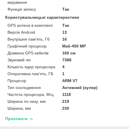
керування
Функція запису
Так
Користувальницькі характеристики
GPS антена в комплекті
Так
Версія Android
13
Внутрішня пам'ять, Гб
16
Графічний процесор
Mali-450 MP
Довжина GPS кабелів
160 см
Звуковий чіп
7388
Кількість ядер процесора
4
Оперативна пам'ять, ГБ
1
Процесор
ARM V7
Тип охолодження
Активний (кулер)
Частота процесора, Мгц
1118
Ширина по низу, мм
219
Ширина, мм
230
Приховати