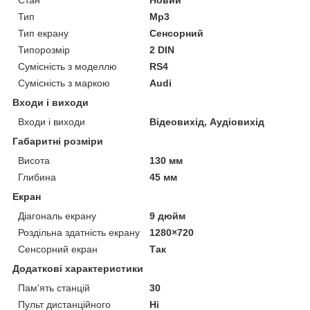
Тип
Mp3
Тип екрану
Сенсорний
Типорозмір
2 DIN
Сумісність з моделлю
RS4
Сумісність з маркою
Audi
Входи і виходи
Входи і виходи
Відеовихід, Аудіовихід
Габаритні розміри
Висота
130 мм
Глибина
45 мм
Екран
Діагональ екрану
9 дюйм
Роздільна здатність екрану
1280×720
Сенсорний екран
Так
Додаткові характеристики
Пам'ять станцій
30
Пульт дистанційного
Ні