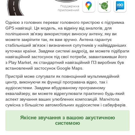
Однією з головних переваг головного пристрою є підтримка
GPS навігації. Ця модель, на відміну від аналогів, для
поліпшення зв'язку використовує виносну антену, яку ви
можете закріпити так, як вам зручно. Антена гарантує
стабільніший зв'язок і визначення супутників у найвідданіших
куточках країни. Завдяки системі андроїд, ви можете підібрати
навігаційний застосунок під свої потреби, завантаживши його
з Play Market, як стандартний навігаційний ПЗ виробник був
встановлений застосунок Google Maps.
Пристрій може слугувати як повноцінний мультимедійний
центр, виконуючи як функції програвача відео, так і
аудіосистеми. Завдяки вбудованому програмному
еквалайзеру, ви можете відрегулювати практично будь-який
аспект звучання ваших улюблених композицій. Магнітола
сумісна з більшістю автомобільних аудіосистем і сабвуферів.
Якісне звучання з вашою акустичною
системою