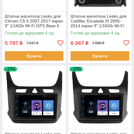
Штатна магнітола Lesko для
Штатна магнітола Lesko для
Citroen C5 II 2007-2017 екран
Cadillac Escalade III 2006-
9" 1/16Gb Wi-Fi GPS Base 6
2014 екран 9" 1/16Gb Wi-Fi
шт.
GPS Base Каміллак 4 шт.
Готово до відправки 6 од.
Готово до відправки 4 од.
5 797
6 067
₴
₴
7 537 ₴
7 888 ₴
Купити
Купити
–23%
–23%
Штатна магнітола Lesko для
Штатна магнітола Lesko для