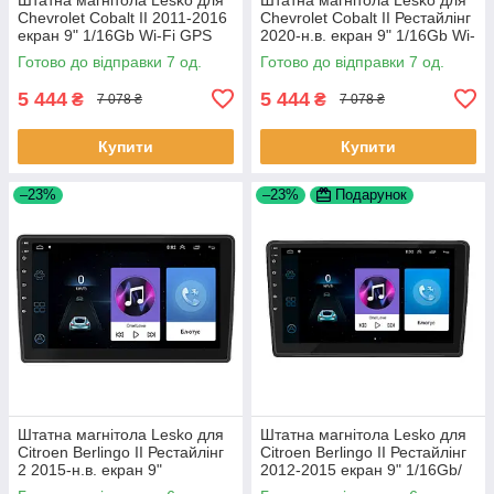
Chevrolet Cobalt II 2011-2016
Chevrolet Cobalt II Рестайлінг
екран 9" 1/16Gb Wi-Fi GPS
2020-н.в. екран 9" 1/16Gb Wi-
Base Шевроле Кобальт 7 шт.
Fi GPS Base 7 шт.
Готово до відправки 7 од.
Готово до відправки 7 од.
5 444
5 444
₴
₴
7 078 ₴
7 078 ₴
Купити
Купити
–23%
–23%
Подарунок
Штатна магнітола Lesko для
Штатна магнітола Lesko для
Citroen Berlingo II Рестайлінг
Citroen Berlingo II Рестайлінг
2 2015-н.в. екран 9"
2012-2015 екран 9" 1/16Gb/
1/16Gb/Wi-Fi GPS Optima 6шт
Wi-Fi GPS Optima 6шт