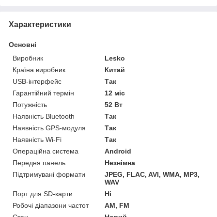
Характеристики
Основні
Виробник
Lesko
Країна виробник
Китай
USB-інтерфейс
Так
Гарантійний термін
12 міс
Потужність
52 Вт
Наявність Bluetooth
Так
Наявність GPS-модуля
Так
Наявність Wi-Fi
Так
Операційна система
Android
Передня панель
Незнімна
Підтримувані формати
JPEG, FLAC, AVI, WMA, MP3,
WAV
Порт для SD-карти
Ні
Робочі діапазони частот
AM, FM
Стан
Новий