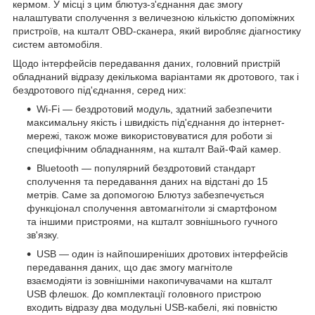
кермом. У місці з цим блютуз-з'єднання дає змогу
налаштувати сполучення з величезною кількістю допоміжних
пристроїв, на кшталт OBD-сканера, який виробляє діагностику
систем автомобіля.
Щодо інтерфейсів передавання даних, головний пристрій
обладнаний відразу декількома варіантами як дротового, так і
бездротового під'єднання, серед них:
Wi-Fi — бездротовий модуль, здатний забезпечити
максимальну якість і швидкість під'єднання до інтернет-
мережі, також може використовуватися для роботи зі
специфічним обладнанням, на кшталт Вай-Фай камер.
Bluetooth — популярний бездротовий стандарт
сполучення та передавання даних на відстані до 15
метрів. Саме за допомогою Блютуз забезпечується
функціонал сполучення автомагнітоли зі смартфоном
та іншими пристроями, на кшталт зовнішнього гучного
зв'язку.
USB — один із найпоширеніших дротових інтерфейсів
передавання даних, що дає змогу магнітоле
взаємодіяти із зовнішніми накопичувачами на кшталт
USB флешок. До комплектації головного пристрою
входить відразу два модульні USB-кабелі, які повністю