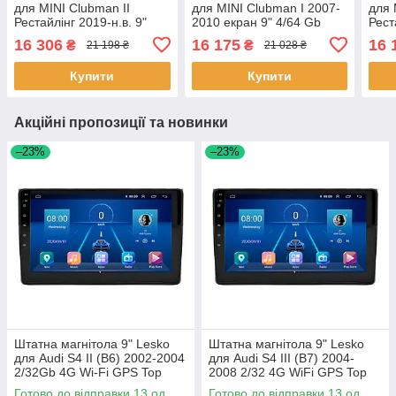
для MINI Clubman II
для MINI Clubman I 2007-
для 
Рестайлінг 2019-н.в. 9"
2010 екран 9" 4/64 Gb
Рест
4/64Gb CarPlay 4G Wi-Fi
CarPlay 4G Wi-Fi GPS
4/64
16 306
16 175
16 
₴
₴
21 198 ₴
21 028 ₴
GPS Prime 1 шт.
Prime 1 шт.
GPS 
Купити
Купити
Акційні пропозиції та новинки
–23%
–23%
Штатна магнітола 9" Lesko
Штатна магнітола 9" Lesko
для Audi S4 II (B6) 2002-2004
для Audi S4 III (B7) 2004-
2/32Gb 4G Wi-Fi GPS Top
2008 2/32 4G WiFi GPS Top
Аудіо 13шт
Аудіо 13шт
Готово до відправки 13 од.
Готово до відправки 13 од.