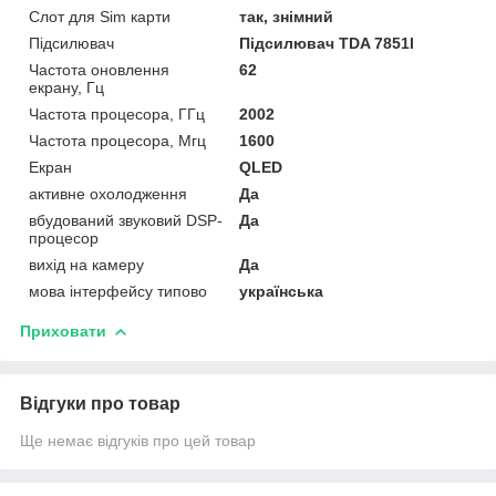
Слот для Sim карти
так, знімний
Підсилювач
Підсилювач TDA 7851l
Частота оновлення
62
екрану, Гц
Частота процесора, ГГц
2002
Частота процесора, Мгц
1600
Екран
QLED
активне охолодження
Да
вбудований звуковий DSP-
Да
процесор
вихід на камеру
Да
мова інтерфейсу типово
українська
Приховати
Відгуки про товар
Ще немає відгуків про цей товар