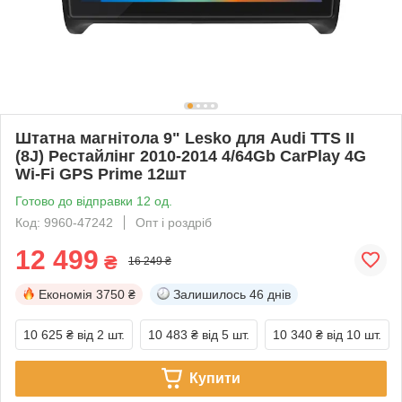
Штатна магнітола 9" Lesko для Audi TTS II
(8J) Рестайлінг 2010-2014 4/64Gb CarPlay 4G
Wi-Fi GPS Prime 12шт
Готово до відправки 12 од.
Код: 9960-47242
Опт і роздріб
12 499
₴
16 249 ₴
Економія
3750 ₴
Залишилось
46 днів
10 625 ₴
від 2 шт.
10 483 ₴
від 5 шт.
10 340 ₴
від 10 шт.
Купити