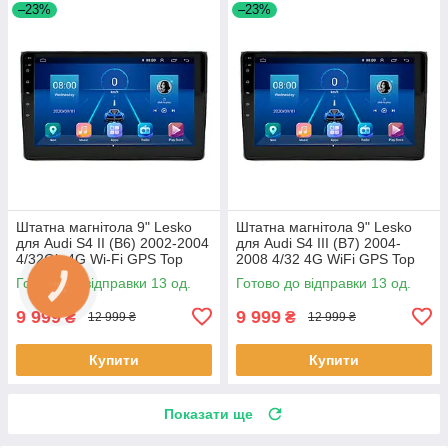
–23%
–23%
Штатна магнітола 9" Lesko
Штатна магнітола 9" Lesko
для Audi S4 II (B6) 2002-2004
для Audi S4 III (B7) 2004-
4/32Gb 4G Wi-Fi GPS Top
2008 4/32 4G WiFi GPS Top
Аудіо 13шт
Аудіо 13шт
Готово до відправки 13 од.
Готово до відправки 13 од.
9 999
9 999
₴
₴
12 999 ₴
12 999 ₴
Купити
Купити
Показати ще