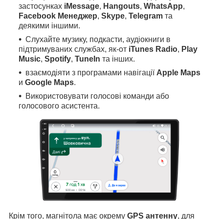
застосунках
iMessage
,
Hangouts
,
WhatsApp
,
Facebook Менеджер
,
Skype
,
Telegram
та
деякими іншими.
Слухайте музику, подкасти, аудіокниги в
підтримуваних службах, як-от
iTunes Radio
,
Play
Music
,
Spotify
,
TuneIn
та інших.
взаємодіяти з програмами навігації
Apple Maps
и
Google Maps
.
Використовувати голосові команди або
голосового асистента.
Крім того, магнітола має окрему
GPS антенну
, для