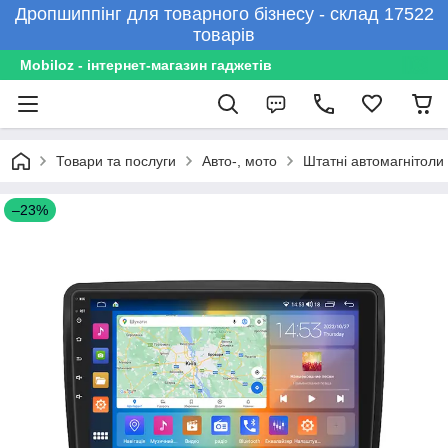
Дропшиппінг для товарного бізнесу - склад 17522
товарів
Mobiloz - інтернет-магазин гаджетів
Товари та послуги
Авто-, мото
Штатні автомагнітоли
–23%