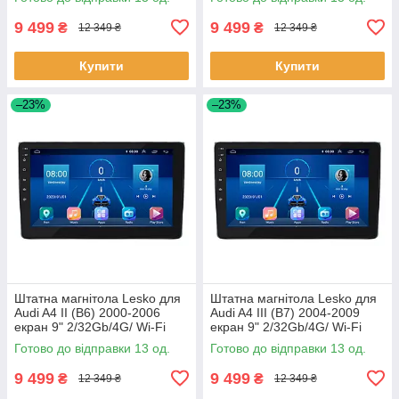
9 499
9 499
₴
₴
12 349 ₴
12 349 ₴
Купити
Купити
–23%
–23%
Штатна магнітола Lesko для
Штатна магнітола Lesko для
Audi A4 II (B6) 2000-2006
Audi A4 III (B7) 2004-2009
екран 9" 2/32Gb/4G/ Wi-Fi
екран 9" 2/32Gb/4G/ Wi-Fi
Premium GPS Андроїд 13шт
GPS Premium ауді 13 шт.
Готово до відправки 13 од.
Готово до відправки 13 од.
9 499
9 499
₴
₴
12 349 ₴
12 349 ₴