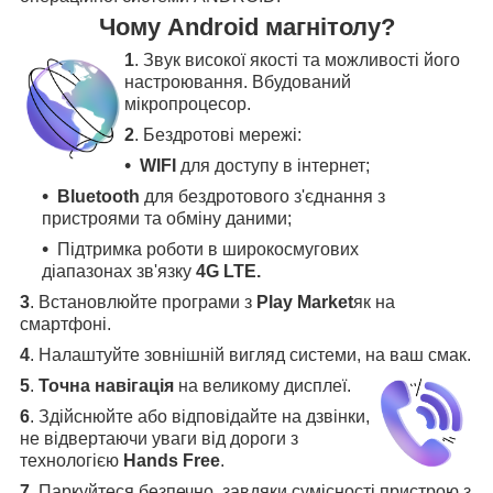
Чому Android магнітолу?
1
. Звук високої якості та можливості його
настроювання. Вбудований
мікропроцесор.
2
. Бездротові мережі:
WIFI
для доступу в інтернет;
Bluetooth
для бездротового з'єднання з
пристроями та обміну даними;
Підтримка роботи в широкосмугових
діапазонах зв'язку
4G LTE.
3
.
Встановлюйте програми з
Play Market
як на
смартфоні.
4
.
Налаштуйте зовнішній вигляд системи, на ваш смак.
5
.
Точна навігація
на великому дисплеї
.
6
.
Здійснюйте або відповідайте на дзвінки,
не відвертаючи уваги від дороги з
технологією
Hands Free
.
7
. Паркуйтеся безпечно, завдяки сумісності пристрою з