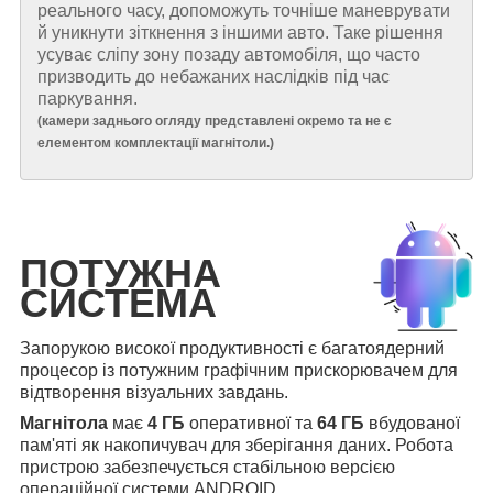
реального часу, допоможуть точніше маневрувати
й уникнути зіткнення з іншими авто. Таке рішення
усуває сліпу зону позаду автомобіля, що часто
призводить до небажаних наслідків під час
паркування.
(
камери заднього огляду представлені окремо та не є
елементом комплектації магнітоли.
)
ПОТУЖНА
СИСТЕМА
Запорукою високої продуктивності є багатоядерний
процесор із потужним графічним прискорювачем для
відтворення візуальних завдань.
Магнітола
має
4 ГБ
оперативної та
64 ГБ
вбудованої
пам'яті як накопичувач для зберігання даних. Робота
пристрою забезпечується стабільною версією
операційної системи ANDROID.