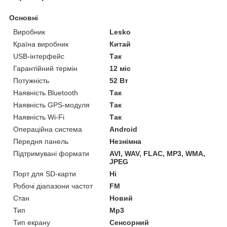
Основні
Виробник
Lesko
Країна виробник
Китай
USB-інтерфейс
Так
Гарантійний термін
12 міс
Потужність
52 Вт
Наявність Bluetooth
Так
Наявність GPS-модуля
Так
Наявність Wi-Fi
Так
Операційна система
Android
Передня панель
Незнімна
Підтримувані формати
AVI, WAV, FLAC, MP3, WMA,
JPEG
Порт для SD-карти
Ні
Робочі діапазони частот
FM
Стан
Новий
Тип
Mp3
Тип екрану
Сенсорний