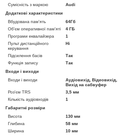
Сумісність з маркою
Audi
Додаткові характеристики
Вбудована пам'ять
64Гб
Об'єм оперативної пам'яті
4 ГБ
Програми еквалайзера
1
Пульт дистанційного
Ні
керування
Підсилення басів
Так
Функція запису
Так
Входи і виходи
Входи і виходи
Аудіовихід, Відеовихід,
Вихід на сабвуфер
Роз'єм TRS
3,5 мм
Кількість аудіовходів
1
Габаритні розміри
Висота
130 мм
Глибина
58 мм
Ширина
10 мм