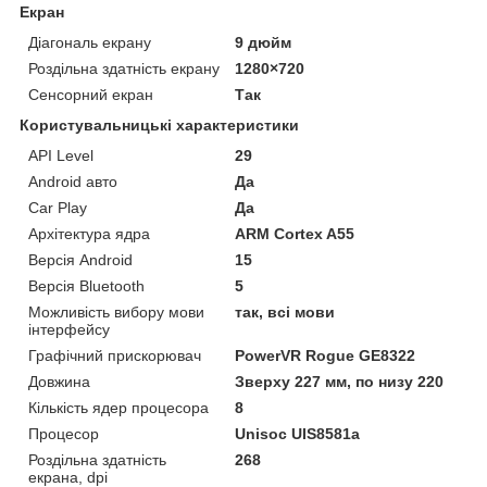
Екран
Діагональ екрану
9 дюйм
Роздільна здатність екрану
1280×720
Сенсорний екран
Так
Користувальницькі характеристики
API Level
29
Android авто
Да
Car Play
Да
Архітектура ядра
ARM Cortex A55
Версія Android
15
Версія Bluetooth
5
Можливість вибору мови
так, всі мови
інтерфейсу
Графічний прискорювач
PowerVR Rogue GE8322
Довжина
Зверху 227 мм, по низу 220
Кількість ядер процесора
8
Процесор
Unisoc UIS8581a
Роздільна здатність
268
екрана, dpi