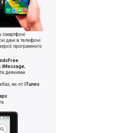
у смартфоні
і дані в телефоні.
версії програмного
andsFree
.
х
iMessage
,
та деякими
жбах, як-от
iTunes
aps
.
а.