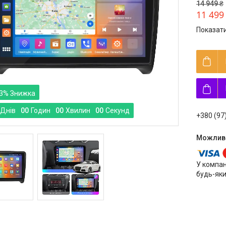
14 949 ₴
11 499
Показати
3%
Днів
0
0
Годин
0
0
Хвилин
0
0
Секунд
+380 (97
У компан
будь-яки