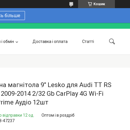
Кошик
сь більше
і обмін
Доставка і оплата
Статті
 замовити онлайн
Про нас
Контакти
Напишіть нам в Telegram
Фотогалерея
а магнітола 9" Lesko для Audi TT RS
J) 2009-2014 2/32 Gb CarPlay 4G Wi-Fi
rime Аудіо 12шт
о відправки 12 од.
Оптом і в роздріб
8-47237