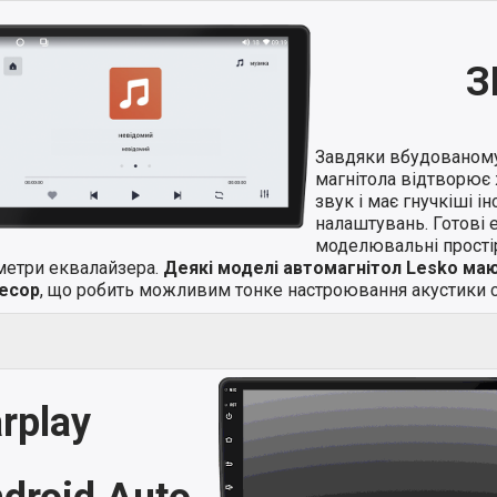
З
Завдяки вбудованом
магнітола відтворює 
звук і має гнучкіші і
налаштувань. Готові 
моделювальні простір
метри еквалайзера.
Деякі моделі автомагнітол Lesko ма
есор
, що робить можливим тонке настроювання акустики с
rplay