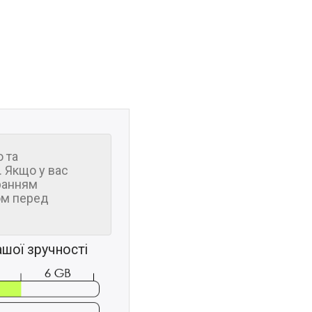
 та
 Якщо у вас
ранням
м перед
шої зручності