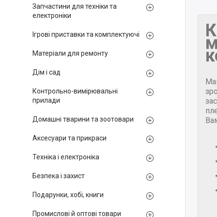
Запчастини для техніки та
електроніки
К
Ігрові приставки та комплектуючі
м
к
Матеріали для ремонту
Дім і сад
Ма
зр
Контрольно-вимірювальні
за
прилади
пле
Домашні тварини та зоотовари
Ва
Аксесуари та прикраси
Техніка і електроніка
Безпека і захист
Подарунки, хобі, книги
Промислові й оптові товари