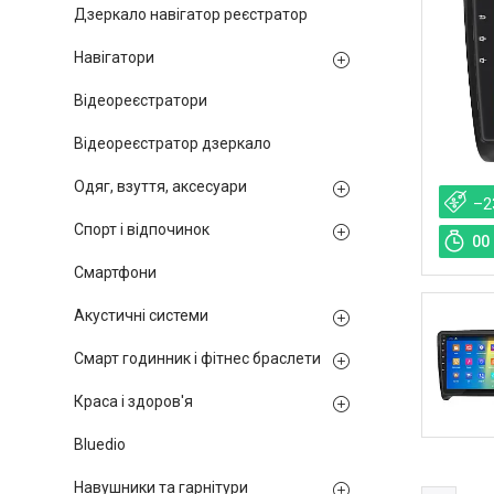
Дзеркало навігатор реєстратор
Навігатори
Відеореєстратори
Відеореєстратор дзеркало
Одяг, взуття, аксесуари
–2
Спорт і відпочинок
0
0
Смартфони
Акустичні системи
Смарт годинник і фітнес браслети
Краса і здоров'я
Bluedio
Навушники та гарнітури