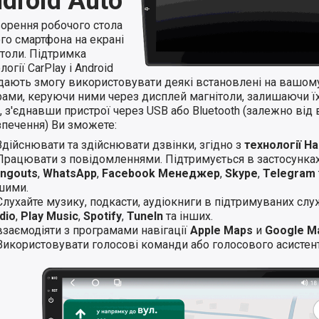
droid Auto
ворення робочого стола
го смартфона на екрані
ітоли. Підтримка
логії CarPlay і Android
 дають змогу використовувати деякі встановлені на вашом
ами, керуючи ними через дисплей магнітоли, залишаючи їхн
 з'єднавши пристрої через USB або Bluetooth (залежно від 
зпечення) Ви зможете:
Здійснювати та здійснювати дзвінки, згідно з
технології H
Працювати з повідомленнями. Підтримується в застосунка
ngouts
,
WhatsApp
,
Facebook Менеджер
,
Skype
,
Telegram
шими.
Слухайте музику, подкасти, аудіокниги в підтримуваних слу
dio
,
Play Music
,
Spotify
,
TuneIn
та інших.
взаємодіяти з програмами навігації
Apple Maps
и
Google M
Використовувати голосові команди або голосового асистент