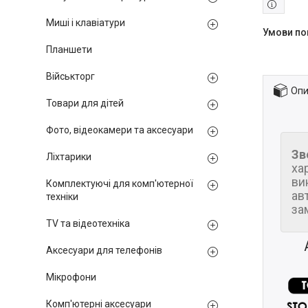
Миші і клавіатури
Планшети
Військторг
Опи
Товари для дітей
Фото, відеокамери та аксесуари
Зв
Ліхтарики
ха
ви
Комплектуючі для комп'ютерної
ав
техніки
за
TV та відеотехніка
Аксесуари для телефонів
Мікрофони
Комп'ютерні аксесуари