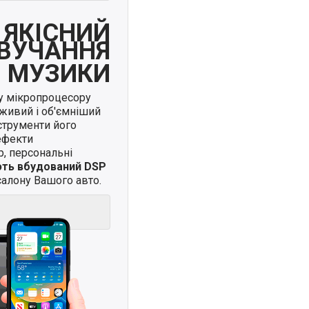
ЯКІСНИЙ
ВУЧАННЯ
МУЗИКИ
у мікропроцесору
живий і об'ємніший
нструменти його
ефекти
, персональні
ють вбудований DSP
алону Вашого авто.