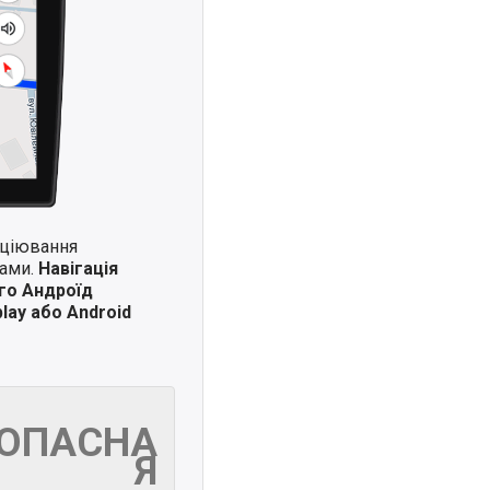
иціювання
ками.
Навігація
го Андроїд
lay або Android
ЗОПАСНА
Я