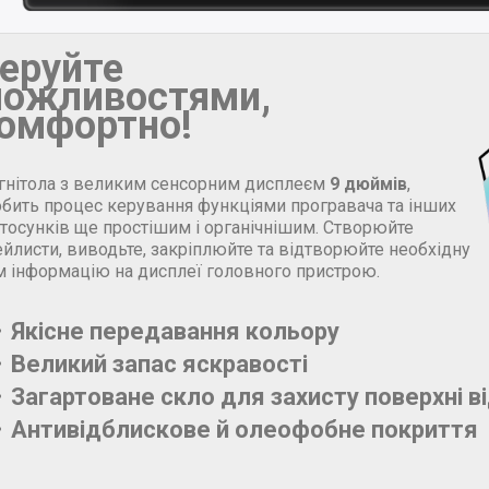
еруйте
ожливостями,
омфортно!
гнітола з великим сенсорним дисплеєм
9 дюймів
,
обить процес керування функціями програвача та інших
стосунків ще простішим і органічнішим. Створюйте
йлисти, виводьте, закріплюйте та відтворюйте необхідну
м інформацію на дисплеї головного пристрою.
Якісне передавання кольору
Великий запас яскравості
Загартоване скло для захисту поверхні в
Антивідблискове й олеофобне покриття