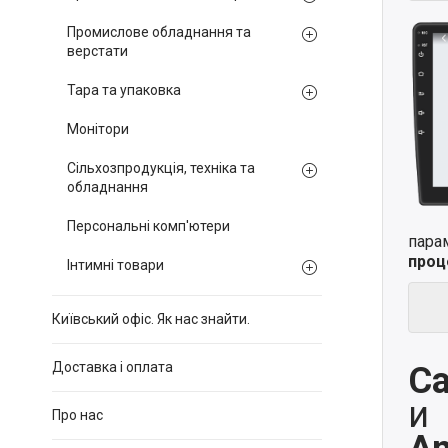
Промислове обладнання та
верстати
Тара та упаковка
Монітори
Сільхозпродукція, техніка та
обладнання
Персональні комп'ютери
пара
проц
Інтимні товари
Київський офіс. Як нас знайти.
Доставка і оплата
Ca
и
Про нас