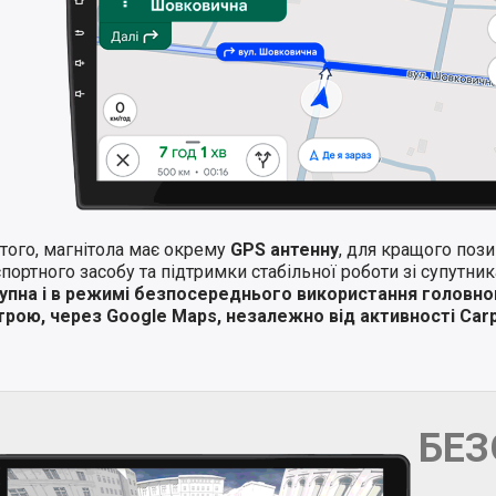
того, магнітола має окрему
GPS антенну
, для кращого поз
портного засобу та підтримки стабільної роботи зі супутни
упна і в режимі безпосереднього використання головно
трою, через Google Maps, незалежно від активності Carp
БЕ