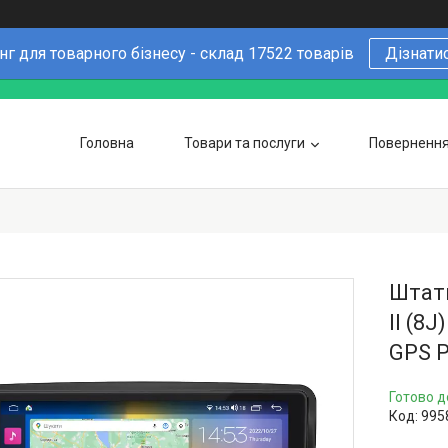
г для товарного бізнесу - склад 17522 товарів
Дізнати
Головна
Товари та послуги
Повернення 
Чому варто купувати у нас
6 причин
Оптовим покупцям
Штатн
II (8
GPS P
Готово д
Код:
995