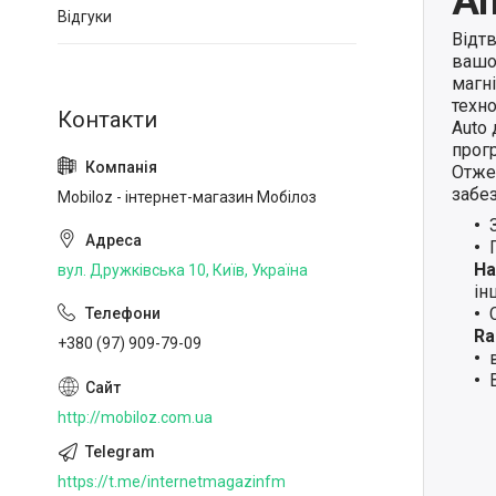
An
Відгуки
Відт
вашо
магн
техно
Auto
прогр
Отже,
забе
Mobiloz - інтернет-магазин Мобілоз
Ha
вул. Дружківська 10, Київ, Україна
ін
Ra
+380 (97) 909-79-09
http://mobiloz.com.ua
https://t.me/internetmagazinfm