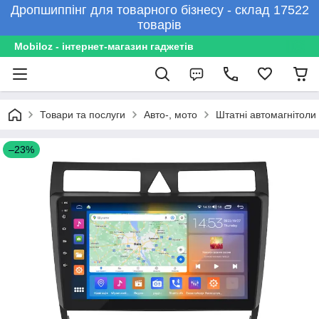
Дропшиппінг для товарного бізнесу - склад 17522
товарів
Mobiloz - інтернет-магазин гаджетів
Товари та послуги
Авто-, мото
Штатні автомагнітоли
–23%