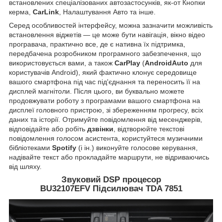
встановлених спеціалізованих автозастосунків, як-от Кнопки
керма,
CarLink
, Налаштування Авто та інше.
Серед особливостей інтерфейсу, можна зазначити можливість
встановлення віджетів — це може бути навігація, вікно відео
програвача, практично все, де є нативна їх підтримка,
передбачена розробником програмного забезпечення, що
використовується вами, а також
CarPlay
(
AndroidAuto
для
користувачів Android), який фактично клонує середовище
вашого смартфона під час під'єднання та переносить її на
дисплей магнітоли. Після цього, ви буквально можете
продовжувати роботу з програмами вашого смартфона на
дисплеї головного пристрою, зі збереженням прогресу, всіх
даних та історії. Отримуйте повідомлення від месенджерів,
відповідайте або робіть
дзвінки
, відтворюйте текстові
повідомлення голосом асистента, користуйтеся музичними
бібліотеками
Spotify
(і ін.) виконуйте голосове керування,
надівайте текст або прокладайте маршрути, не відриваючись
від шляху.
Звуковий DSP процесор
BU32107EFV Підсилювач TDA 7851