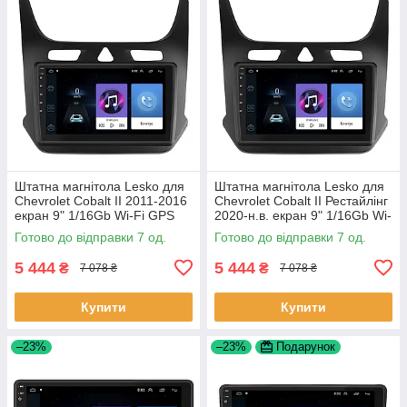
Штатна магнітола Lesko для
Штатна магнітола Lesko для
Chevrolet Cobalt II 2011-2016
Chevrolet Cobalt II Рестайлінг
екран 9" 1/16Gb Wi-Fi GPS
2020-н.в. екран 9" 1/16Gb Wi-
Base Шевроле Кобальт 7 шт.
Fi GPS Base 7 шт.
Готово до відправки 7 од.
Готово до відправки 7 од.
5 444
5 444
₴
₴
7 078 ₴
7 078 ₴
Купити
Купити
–23%
–23%
Подарунок