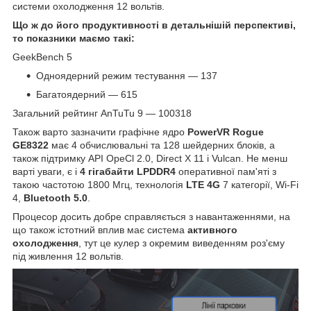
системи охолодження 12 вольтів.
Що ж до його продуктивності в детальнішій перспективі,
то показники маємо такі:
GeekBench 5
Одноядерний режим тестування — 137
Багатоядерний — 615
Загальний рейтинг AnTuTu 9 — 100318
Також варто зазначити графічне ядро
PowerVR Rogue
GE8322
має 4 обчислювальні та 128 шейдерних блоків, а
також підтримку API OpeCl 2.0, Direct X 11 і Vulcan. Не менш
варті уваги, є і
4 гігабайти LPDDR4
оперативної пам'яті з
такою частотою 1800 Мгц, технологія
LTE 4G
7 категорії, Wi-Fi
4,
Bluetooth 5.0
.
Процесор досить добре справляється з навантаженнями, на
що також істотний вплив має система
активного
охолодження
, тут це кулер з окремим виведенням роз'єму
під живлення 12 вольтів.