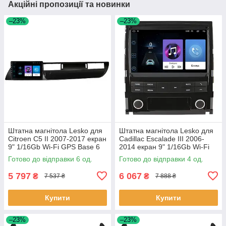
Акційні пропозиції та новинки
–23%
–23%
Штатна магнітола Lesko для
Штатна магнітола Lesko для
Citroen C5 II 2007-2017 екран
Cadillac Escalade III 2006-
9" 1/16Gb Wi-Fi GPS Base 6
2014 екран 9" 1/16Gb Wi-Fi
шт.
GPS Base Каміллак 4 шт.
Готово до відправки 6 од.
Готово до відправки 4 од.
5 797
6 067
₴
₴
7 537 ₴
7 888 ₴
Купити
Купити
–23%
–23%