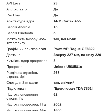
API Level
29
Android авто
Да
Car Play
Да
Архітектура ядра
ARM Cortex A55
Версія Android
15
Версія Bluetooth
5
Можливість вибору мови
так, всі мови
інтерфейсу
Графічний прискорювач
PowerVR Rogue GE8322
Довжина
Зверху 227 мм, по низу 220
Кількість ядер процесора
8
Процесор
Unisoc UIS8581a
Роздільна здатність
268
екрана, dpi
Слот для Sim карти
так, знімний
Підсилювач
Підсилювач TDA 7851l
Частота оновлення
62
екрану, Гц
Частота процесора, ГГц
2002
Частота процесора, Мгц
1600