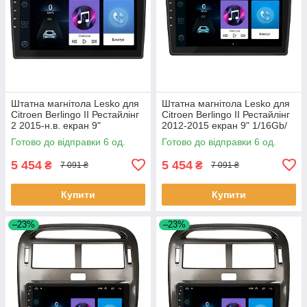
Штатна магнітола Lesko для
Штатна магнітола Lesko для
Citroen Berlingo II Рестайлінг
Citroen Berlingo II Рестайлінг
2 2015-н.в. екран 9"
2012-2015 екран 9" 1/16Gb/
1/16Gb/Wi-Fi GPS Optima 6шт
Wi-Fi GPS Optima 6шт
Готово до відправки 6 од.
Готово до відправки 6 од.
5 454
5 454
₴
₴
7 091 ₴
7 091 ₴
Купити
Купити
–23%
–23%