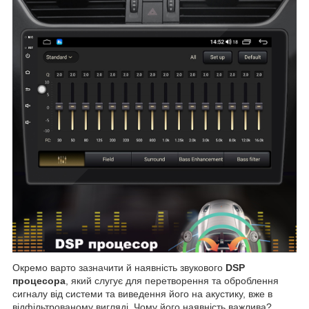
Окремо варто зазначити й наявність звукового
DSP
процесора
, який слугує для перетворення та оброблення
сигналу від системи та виведення його на акустику, вже в
відфільтрованому вигляді. Чому його наявність важлива?