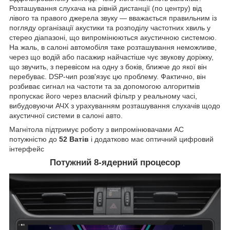
Розташування слухача на рівній дистанції (по центру) від
лівого та правого джерела звуку — вважається правильним із
погляду організації акустики та розподілу частотних хвиль у
стерео діапазоні, що випромінюються акустичною системою.
На жаль, в салоні автомобіля таке розташування неможливе,
через що водій або пасажир найчастіше чує звукову доріжку,
що звучить, з перевісом на одну з боків, ближче до якої він
перебуває. DSP-чип розв'язує цю проблему. Фактично, він
розбиває сигнал на частоти та за допомогою алгоритмів
пропускає його через власний фільтр у реальному часі,
вибудовуючи АЧХ з урахуванням розташування слухачів щодо
акустичної системи в салоні авто.
Магнітола підтримує роботу з випромінювачами АС
потужністю до
52 Ватів
і додатково має оптичний цифровий
інтерфейс
Потужний 8-ядерний процесор