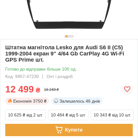
Штатна магнітола Lesko для Audi S6 II (C5)
1999-2004 екран 9" 4/64 Gb CarPlay 4G Wi-Fi
GPS Prime шт.
Готово до відправки більше 100 од.
Код: 9957-47230
Опт і роздріб
12 499
₴
16 249 ₴
Економія
3750 ₴
Залишилось
46 днів
10 625 ₴
від 2 шт.
10 484 ₴
від 5 шт.
10 343 ₴
від 10 шт.
Купити