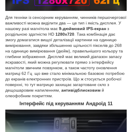
Для техніки із сенсорним керуванням, чинників першочергової
важливості можна виділити два — це тип і якість дисплея. У
нашому разі магнітола має
9-дюймовий IPS-екран
з
роздільною здатністю HD
1280х720
. Така комбінація дає
змогу домагатися вищої деталізації картинки на одиницю
вимірювання, завдяки збільшенню щільності пікселів до 268
на одиницю вимірювання (дюйм), правильнішого кольору та
глибини зображення. Дисплей має великий діапазон запасу
яскравості, який можна регулювати прямо з інтерфейсу
магнітоли звичним повзунком, а також частоту оновлення
матриці 62 Гц що вже стало мінімальною базовою потребою
до екранів електронних пристроїв. Що ж стосується робочої
поверхні, то тут матрицю захищає загартоване скло з
дещошаровим напиленням,
антивідблисковим
й
олеофобним покриттям.
Інтерфейс під керуванням Андроїд 11