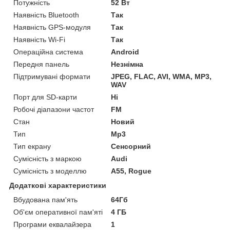
Потужність
52 Вт
Наявність Bluetooth
Так
Наявність GPS-модуля
Так
Наявність Wi-Fi
Так
Операційна система
Android
Передня панель
Незнімна
Підтримувані формати
JPEG, FLAC, AVI, WMA, MP3,
WAV
Порт для SD-карти
Ні
Робочі діапазони частот
FM
Стан
Новий
Тип
Mp3
Тип екрану
Сенсорний
Сумісність з маркою
Audi
Сумісність з моделлю
A55, Rogue
Додаткові характеристики
Вбудована пам'ять
64Гб
Об'єм оперативної пам'яті
4 ГБ
Програми еквалайзера
1