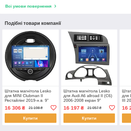
Всі умови повернення
Подібні товари компанії
Штатна магнітола Lesko
Штатна магнітола Lesko
Штат
для MINI Clubman II
для Audi A6 allroad II (C6)
для 
Рестайлінг 2019-н.в. 9"
2006-2008 екран 9"
III 
4/64Gb CarPlay 4G Wi-Fi
4/64Gb 4G Wi-Fi GPS Top
4/64
16 306
16 197
16 
₴
₴
21 198 ₴
21 057 ₴
GPS Prime 1 шт.
Аудіо 1 шт.
3шт
Купити
Купити