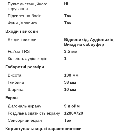
Пульт дистанційного
Ні
керування
Підсилення басів
Так
Функція запису
Так
Входи і виходи
Входи і виходи
Відеовихід, Аудіовихід,
Вихід на сабвуфер
Роз'єм TRS
3,5 мм
Кількість аудіовходів
1
Габаритні розміри
Висота
130 мм
Глибина
58 мм
Ширина
10 мм
Екран
Діагональ екрану
9 дюйм
Роздільна здатність екрану
1280×720
Сенсорний екран
Так
Користувальницькі характеристики