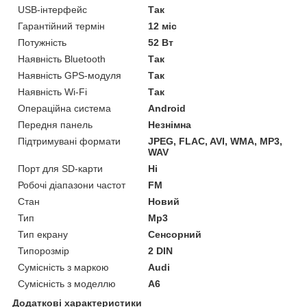
USB-інтерфейс
Так
Гарантійний термін
12 міс
Потужність
52 Вт
Наявність Bluetooth
Так
Наявність GPS-модуля
Так
Наявність Wi-Fi
Так
Операційна система
Android
Передня панель
Незнімна
Підтримувані формати
JPEG, FLAC, AVI, WMA, MP3,
WAV
Порт для SD-карти
Ні
Робочі діапазони частот
FM
Стан
Новий
Тип
Mp3
Тип екрану
Сенсорний
Типорозмір
2 DIN
Сумісність з маркою
Audi
Сумісність з моделлю
A6
Додаткові характеристики