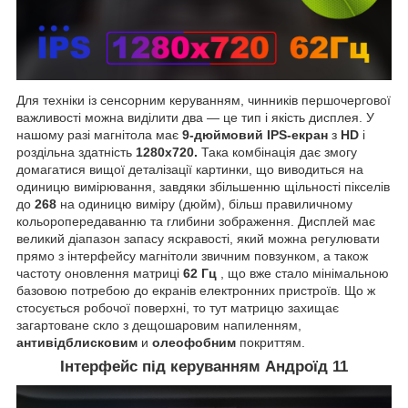
Для техніки із сенсорним керуванням, чинників першочергової
важливості можна виділити два — це тип і якість дисплея. У
нашому разі магнітола має
9-дюймовий IPS-екран
з
HD
і
роздільна здатність
1280х720.
Така комбінація дає змогу
домагатися вищої деталізації картинки, що виводиться на
одиницю вимірювання, завдяки збільшенню щільності пікселів
до
268
на одиницю виміру (дюйм), більш правиличному
кольоропередаванню та глибини зображення. Дисплей має
великий діапазон запасу яскравості, який можна регулювати
прямо з інтерфейсу магнітоли звичним повзунком, а також
частоту оновлення матриці
62 Гц
, що вже стало мінімальною
базовою потребою до екранів електронних пристроїв. Що ж
стосується робочої поверхні, то тут матрицю захищає
загартоване скло з дещошаровим напиленням,
антивідблисковим
и
олеофобним
покриттям.
Інтерфейс під керуванням Андроїд 11