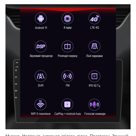
Музика, Навігація, інтернет, зв'язок, відео, Програми, Зручний