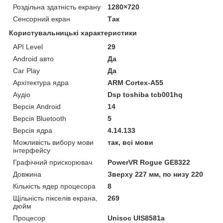
Роздільна здатність екрану
1280×720
Сенсорний екран
Так
Користувальницькі характеристики
API Level
29
Android авто
Да
Car Play
Да
Архітектура ядра
ARM Cortex-A55
Аудіо
Dsp toshiba tcb001hq
Версія Android
14
Версія Bluetooth
5
Версія ядра
4.14.133
Можливість вибору мови
так, всі мови
інтерфейсу
Графічний прискорювач
PowerVR Rogue GE8322
Довжина
Зверху 227 мм, по низу 220
Кількість ядер процесора
8
Щільність пікселів екрана,
269
дюйм
Процесор
Unisoc UIS8581a