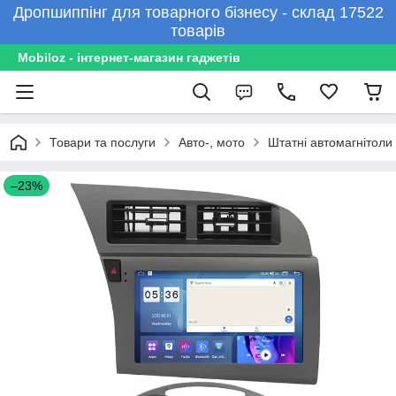
Дропшиппінг для товарного бізнесу - склад 17522
товарів
Mobiloz - інтернет-магазин гаджетів
Товари та послуги
Авто-, мото
Штатні автомагнітоли
–23%