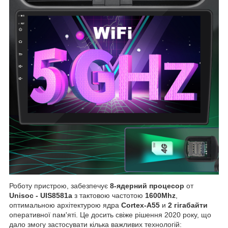
Роботу пристрою, забезпечує
8-ядерний процесор
от
Unisoc - UIS8581a
з тактовою частотою
1600Mhz
,
оптимальною архітектурою ядра
Cortex-A55
и
2 гігабайти
оперативної пам'яті. Це досить свіже рішення 2020 року, що
дало змогу застосувати кілька важливих технологій: