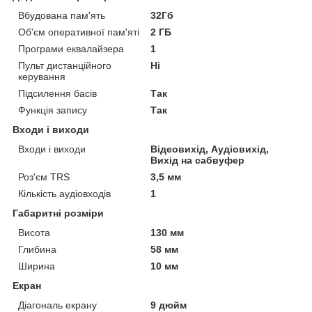
Вбудована пам'ять
32Гб
Об'єм оперативної пам'яті
2 ГБ
Програми еквалайзера
1
Пульт дистанційного
Ні
керування
Підсилення басів
Так
Функція запису
Так
Входи і виходи
Входи і виходи
Відеовихід, Аудіовихід,
Вихід на сабвуфер
Роз'єм TRS
3,5 мм
Кількість аудіовходів
1
Габаритні розміри
Висота
130 мм
Глибина
58 мм
Ширина
10 мм
Екран
Діагональ екрану
9 дюйм