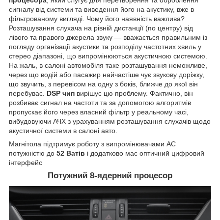
процесора
, який слугує для перетворення та оброблення
сигналу від системи та виведення його на акустику, вже в
фільтрованому вигляді. Чому його наявність важлива?
Розташування слухача на рівній дистанції (по центру) від
лівого та правого джерела звуку — вважається правильним із
погляду організації акустики та розподілу частотних хвиль у
стерео діапазоні, що випромінюються акустичною системою.
На жаль, в салоні автомобіля таке розташування неможливе,
через що водій або пасажир найчастіше чує звукову доріжку,
що звучить, з перевісом на одну з боків, ближче до якої він
перебуває.
DSP чип
вирішує цю проблему. Фактично, він
розбиває сигнал на частоти та за допомогою алгоритмів
пропускає його через власний фільтр у реальному часі,
вибудовуючи АЧХ з урахуванням розташування слухачів щодо
акустичної системи в салоні авто.
Магнітола підтримує роботу з випромінювачами АС
потужністю до
52 Ватів
і додатково має оптичний цифровий
інтерфейс
Потужний 8-ядерний процесор