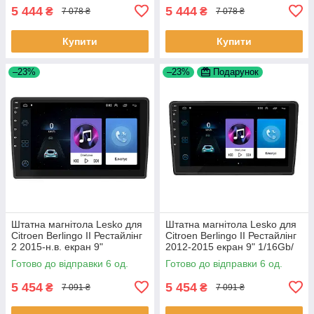
5 444
5 444
₴
₴
7 078 ₴
7 078 ₴
Купити
Купити
–23%
–23%
Подарунок
Штатна магнітола Lesko для
Штатна магнітола Lesko для
Citroen Berlingo II Рестайлінг
Citroen Berlingo II Рестайлінг
2 2015-н.в. екран 9"
2012-2015 екран 9" 1/16Gb/
1/16Gb/Wi-Fi GPS Optima 6шт
Wi-Fi GPS Optima 6шт
Готово до відправки 6 од.
Готово до відправки 6 од.
5 454
5 454
₴
₴
7 091 ₴
7 091 ₴