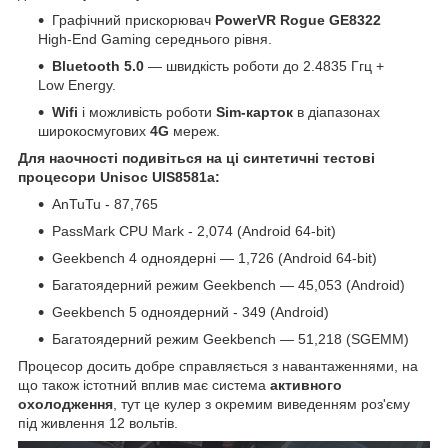
Графічний прискорювач
PowerVR Rogue GE8322
High-End Gaming середнього рівня.
Bluetooth 5.0
— швидкість роботи до 2.4835 Ггц +
Low Energy.
Wifi
і можливість роботи
Sim-карток
в діапазонах
широкосмугових
4G
мереж.
Для наочності подивіться на ці синтетичні тестові
процесори Unisoc UIS8581a
:
AnTuTu - 87,765
PassMark CPU Mark - 2,074 (Android 64-bit)
Geekbench 4 одноядерні — 1,726 (Android 64-bit)
Багатоядерний режим Geekbench — 45,053 (Android)
Geekbench 5 одноядерний - 349 (Android)
Багатоядерний режим Geekbench — 51,218 (SGEMM)
Процесор досить добре справляється з навантаженнями, на
що також істотний вплив має система
активного
охолодження
, тут це кулер з окремим виведенням роз'єму
під живлення 12 вольтів.