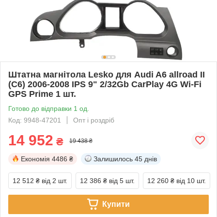
Штатна магнітола Lesko для Audi A6 allroad II
(C6) 2006-2008 IPS 9" 2/32Gb CarPlay 4G Wi-Fi
GPS Prime 1 шт.
Готово до відправки 1 од.
Код: 9948-47201
Опт і роздріб
14 952
₴
19 438 ₴
Економія
4486 ₴
Залишилось
45 днів
12 512 ₴
від 2 шт.
12 386 ₴
від 5 шт.
12 260 ₴
від 10 шт.
Купити