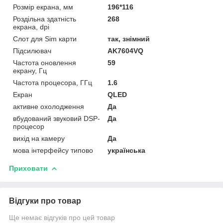
Розмір екрана, мм
196*116
Роздільна здатність
268
екрана, dpi
Слот для Sim карти
так, знімний
Підсилювач
AK7604VQ
Частота оновлення
59
екрану, Гц
Частота процесора, ГГц
1.6
Екран
QLED
активне охолодження
Да
вбудований звуковий DSP-
Да
процесор
вихід на камеру
Да
мова інтерфейсу типово
українська
Приховати
Відгуки про товар
Ще немає відгуків про цей товар