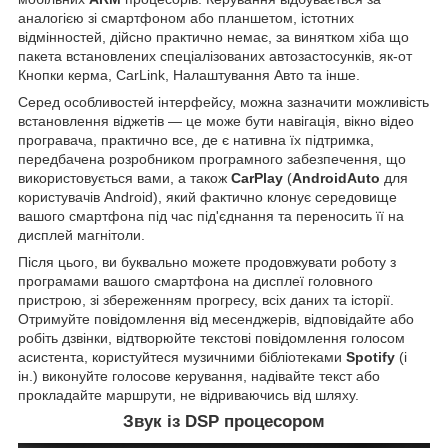
аналогією зі смартфоном або планшетом, істотних
відмінностей, дійсно практично немає, за винятком хіба що
пакета встановлених спеціалізованих автозастосунків, як-от
Кнопки керма, CarLink, Налаштування Авто та інше.
Серед особливостей інтерфейсу, можна зазначити можливість
встановлення віджетів — це може бути навігація, вікно відео
програвача, практично все, де є нативна їх підтримка,
передбачена розробником програмного забезпечення, що
використовується вами, а також
CarPlay
(
AndroidAuto
для
користувачів Android), який фактично клонує середовище
вашого смартфона під час під'єднання та переносить її на
дисплей магнітоли.
Після цього, ви буквально можете продовжувати роботу з
програмами вашого смартфона на дисплеї головного
пристрою, зі збереженням прогресу, всіх даних та історії.
Отримуйте повідомлення від месенджерів, відповідайте або
робіть дзвінки, відтворюйте текстові повідомлення голосом
асистента, користуйтеся музичними бібліотеками
Spotify
(і
ін.) виконуйте голосове керування, надівайте текст або
прокладайте маршрути, не відриваючись від шляху.
Звук із DSP процесором