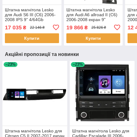
Штатна магнітола Lesko
Штатна магнітола Lesko
Штат
для Audi S6 III (C6) 2006-
для Audi A6 allroad II (C6)
для 
2008 IPS 9" 4/64Gb
2006-2008 екран 9"
2000
CarPlay 4G Wi-Fi GPS
6/128Gb 4G Wi-Fi GPS Top
CarP
17 035
19 866
12 
₴
₴
22 146 ₴
25 826 ₴
Prime 1 шт.
1 шт.
Prim
Купити
Купити
Акційні пропозиції та новинки
–23%
–23%
Штатна магнітола Lesko для
Штатна магнітола Lesko для
Citroen C5 II 2007-2017 екран
Cadillac Escalade III 2006-