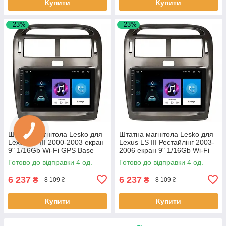
Купити
Купити
–23%
–23%
Штатна магнітола Lesko для
Штатна магнітола Lesko для
Lexus LS III 2000-2003 екран
Lexus LS III Рестайлінг 2003-
9" 1/16Gb Wi-Fi GPS Base
2006 екран 9" 1/16Gb Wi-Fi
Лексус 4 шт.
GPS Base 4 шт.
Готово до відправки 4 од.
Готово до відправки 4 од.
6 237
6 237
₴
₴
8 109 ₴
8 109 ₴
Купити
Купити