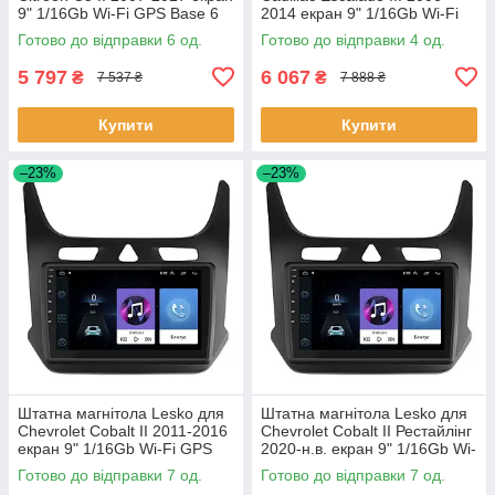
9" 1/16Gb Wi-Fi GPS Base 6
2014 екран 9" 1/16Gb Wi-Fi
шт.
GPS Base Каміллак 4 шт.
Готово до відправки 6 од.
Готово до відправки 4 од.
5 797
6 067
₴
₴
7 537 ₴
7 888 ₴
Купити
Купити
–23%
–23%
Штатна магнітола Lesko для
Штатна магнітола Lesko для
Chevrolet Cobalt II 2011-2016
Chevrolet Cobalt II Рестайлінг
екран 9" 1/16Gb Wi-Fi GPS
2020-н.в. екран 9" 1/16Gb Wi-
Base Шевроле Кобальт 7 шт.
Fi GPS Base 7 шт.
Готово до відправки 7 од.
Готово до відправки 7 од.