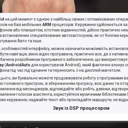
id
на цей момент є однією з найбільш свіжих і оптимізованих опера
роїв на базі мобільних
ARM
процесорів. Керування здійснюється за 
фоном або планшетом, істотних відмінностей, дійсно практично нем
а встановлених спеціалізованих автозастосунків, як-от Кнопки керма
тування Авто та інше.
 особливостей інтерфейсу, можна зазначити можливість встановле
бути навігація, вікно відео програвача, практично все, де є нативна
бачена розробником програмного забезпечення, що використовуєт
ay
(
AndroidAuto
для користувачів Android), який фактично клонує
фона під час під'єднання та переносить її на дисплей магнітоли.
 цього, ви буквально можете продовжувати роботу з програмами в
еї головного пристрою, зі збереженням прогресу, всіх даних та істо
омлення від месенджерів, відповідайте або робіть дзвінки, відтвор
омлення голосом асистента, користуйтеся музичними бібліотеками
ове керування, надівайте текст або прокладайте маршрути, не відр
Звук із DSP процесором