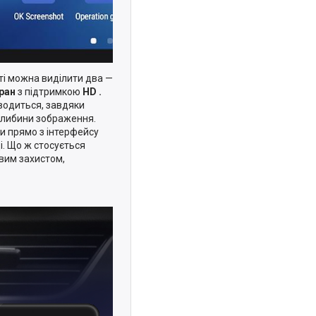
ті можна виділити два —
ран
з підтримкою
HD
.
иводиться, завдяки
глибини зображення.
и прямо з інтерфейсу
і. Що ж стосується
вим захистом,