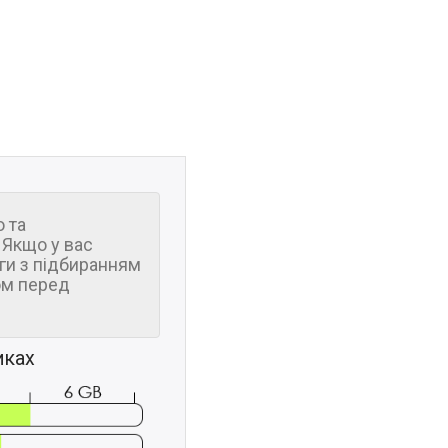
 та
 Якщо у вас
ги з підбиранням
м перед
иках