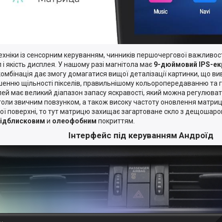
ехніки із сенсорним керуванням, чинників першочергової важливос
п і якість дисплея. У нашому разі магнітола має
9-дюймовий IPS-ек
комбінація дає змогу домагатися вищої деталізації картинки, що в
шенню щільності пікселів, правильнішому кольоропередаванню та 
ей має великий діапазон запасу яскравості, який можна регулюват
толи звичним повзунком, а також високу частоту оновлення матриц
ої поверхні, то тут матрицю захищає загартоване скло з дещошаро
відблисковим
и
олеофобним
покриттям.
Інтерфейс під керуванням Андроїд