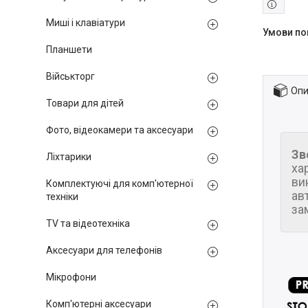
Миші і клавіатури
Планшети
Військторг
Опи
Товари для дітей
Фото, відеокамери та аксесуари
Зв
Ліхтарики
ха
ви
Комплектуючі для комп'ютерної
ав
техніки
за
TV та відеотехніка
Аксесуари для телефонів
Мікрофони
Комп'ютерні аксесуари