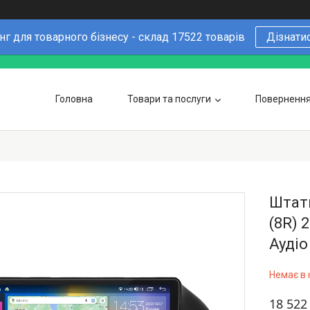
г для товарного бізнесу - склад 17522 товарів
Дізнати
Головна
Товари та послуги
Повернення 
Чому варто купувати у нас
6 причин
Оптовим покупцям
Штатн
(8R) 
Аудіо
Немає в 
18 522