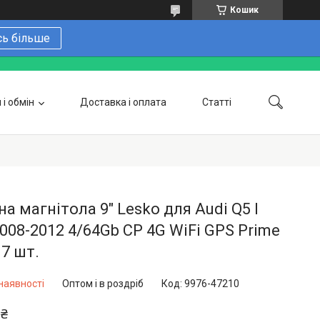
Кошик
сь більше
і обмін
Доставка і оплата
Статті
 замовити онлайн
Про нас
Контакти
Напишіть нам в Telegram
Фотогалерея
а магнітола 9" Lesko для Audi Q5 I
2008-2012 4/64Gb CP 4G WiFi GPS Prime
 7 шт.
наявності
Оптом і в роздріб
Код:
9976-47210
 ₴