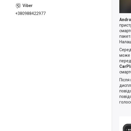
+380988422977
Andro
прист
смарт
пакет
Налаш
Серед
може 
перед
CarPl
смарт
Після
диспл
повід
повід
голос