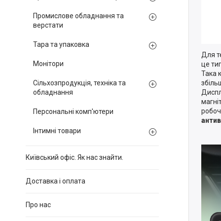
Промислове обладнання та
верстати
Тара та упаковка
Для т
Монітори
це ти
Така 
Сільхозпродукція, техніка та
збіль
обладнання
Диспл
магні
робоч
Персональні комп'ютери
анти
Інтимні товари
Київський офіс. Як нас знайти.
Доставка і оплата
Про нас