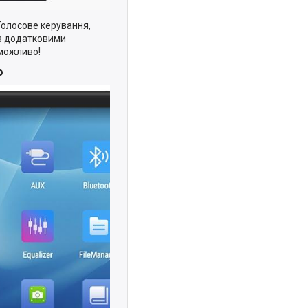
 Голосове керування,
 з додатковими
 можливо!
ю