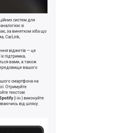
ційних систем для
аналогією зі
ає, за винятком хіба що
, CarLink,
ння віджетів — це
 їх підтримка,
ься вами, а також
 середовище вашого
ашого смартфона на
рії. Отримуйте
юйте текстові
Spotify
(і ін.) виконуйте
иваючись від шляху.