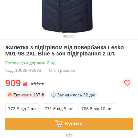
Жилетка з підігрівом від повербанка Lesko
M01-9S 2XL Blue 5 зон підігрівання 2 шт.
Готово до відправки 2 од.
Код: 10028-42893
Опт і роздріб
909
₴
1 046 ₴
Економія
137 ₴
Залишилось
32 дні
773 ₴
від 2 шт.
771 ₴
від 5 шт.
768 ₴
від 10 шт.
Купити
або