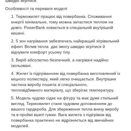
швидко зігрітися.
Особливості та переваги моделі:
Терможилет працює від повербанка. Споживання
енергії мінімальне, тому можна запастися теплом на
довго. PowerBank ховається в спеціальній внутрішній
кишені.
5 зон нагрівання забезпечать найкращий зігрівальний
ефект. Вплив тепла дає змогу швидко зігрітися й
відчувати комфорт усьому тілу.
Виріб абсолютно безпечний, а нагрівачі надійно
ізольовані.
Жилет із підігріванням від повербанка виготовлений із
міцного поліестеру, який легко очищається. Внутрішня
частина виробу пошита зі спеціального,
тепловідбивного матеріалу, що зберігає температуру.
Модель чудово сідає на фігуру та має дуже стильний
вигляд. Терможилет стане чудовим доповненням до
вашого гардероба. Для збереження тепла внизу виробу
та в проймі вшиті гумки. Вага жилета з підігрівом від
повербанка практично не відрізняється від звичайних
моделей.