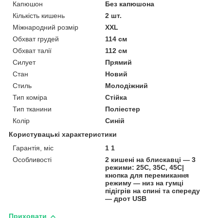
Капюшон
Без капюшона
Кількість кишень
2 шт.
Міжнародний розмір
XXL
Обхват грудей
114 см
Обхват талії
112 см
Силует
Прямий
Стан
Новий
Стиль
Молодіжний
Тип коміра
Стійка
Тип тканини
Поліестер
Колір
Синій
Користувацькi характеристики
Гарантія, міс
1 1
Особливості
2 кишені на блискавці — 3
режими: 25С, 35С, 45С|
кнопка для перемикання
режиму — низ на гумці
підігрів на спині та спереду
— дрот USB
Приховати