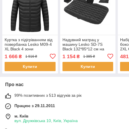
Куртка з підігріванням від
Надувний матрац у
Набі
повербанка Lesko M09-4
машину Lesko SD-7S
бокс
XL Black 4 зони
Black 132*85*12 см на
2XL 
підігрівання для туризму
заднє сидіння в багажник
шт 5
1 666
1 154
481
₴
₴
1 916 ₴
1 385 ₴
риболовлі 1 шт.
авто 2 шт.
Купити
Купити
Про нас
99% позитивних з 513 відгуків за рік
Працює з 29.11.2011
м. Київ
вул. Дружківська 10, Київ, Україна