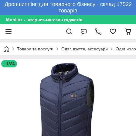
Дропшиппінг для товарного бізнесу - склад 17522
товарів
Mobiloz - інтернет-магазин гаджетів
Товари та послуги
Одяг, взуття, аксесуари
Одяг чоло
–13%