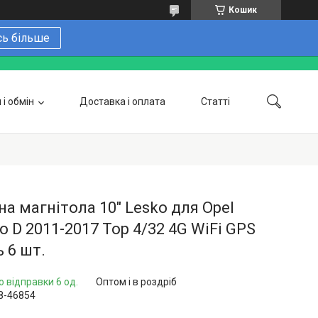
Кошик
сь більше
і обмін
Доставка і оплата
Статті
 замовити онлайн
Про нас
Контакти
Напишіть нам в Telegram
Фотогалерея
а магнітола 10" Lesko для Opel
 D 2011-2017 Top 4/32 4G WiFi GPS
 6 шт.
о відправки 6 од.
Оптом і в роздріб
8-46854