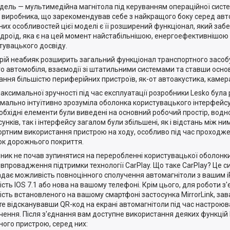
дель — мультимедійна магнітола під керуванням операційної систем
, виробника, що зарекомендував себе з найкращого боку серед авт
них особливостей цієї моделі є її розширений функціонал, який за
дроїд, яка є на цей момент найстабільнішою, енергоефективнішою
тувацького досвіду.
рій неабияк розширить загальний функціонал транспортного засобу
о автомобіля, взаємодії зі штатильними системами та ставши осн
ання більшістю периферійних пристроїв, як-от автоакустика, камер
аксимальної зручності під час експлуатації розробники Lesko була
мально інтуїтивно зрозуміла оболонка користувацького інтерфейсу 
еобхідні елементи були виведені на основний робочий простір, водн
унків, так і інтерфейсу загалом були збільшені, як і відстань між н
ртним використання пристрою на ходу, особливо під час проход
ок дорожнього покриття.
ник не почав зупинятися на переробленні користувацької оболонк
 впровадження підтримки технології CarPlay. Що таке CarPlay? Це си
адає можливість повноцінного сполучення автомагнітоли з вашим 
ість IOS 7.1 або нова на вашому телефоні. Крім цього, для роботи з
ість встановленого на вашому смартфоні застосунка MirrorLink, за
е відсканувавши QR-код на екрані автомагнітоли під час настрою
чення. Після з'єднання вам доступне використання деяких функцій 
ного пристрою, серед них: