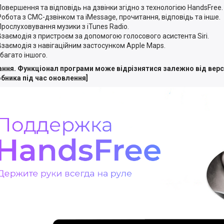
Повершення та відповідь на дзвінки згідно з технологією HandsFree.
Робота з СМС-дзвінком та iMessage, прочитання, відповідь та інше.
Прослуховування музики з iTunes Radio.
Взаємодія з пристроєм за допомогою голосового асистента Siri.
Взаємодія з навігаційним застосунком Apple Maps.
І багато іншого.
ання. Функціонал програми може відрізнятися залежно від версії
бника під час оновлення]