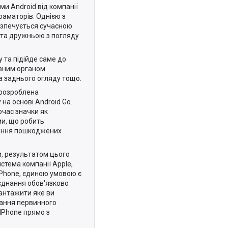
и Android від компанії
оаматорів. Однією з
безпечується сучасною
 та дружньою з погляду
 та підійде саме до
овним органом
а заднього огляду тощо.
 розроблена
на основі Android Go.
очас значки як
ими, що робить
ження пошкоджених
и, результатом цього
стема компанії Apple,
iPhone, єдиною умовою є
'єднання обов'язково
вантажити яке ви
вання первинного
IPhone прямо з