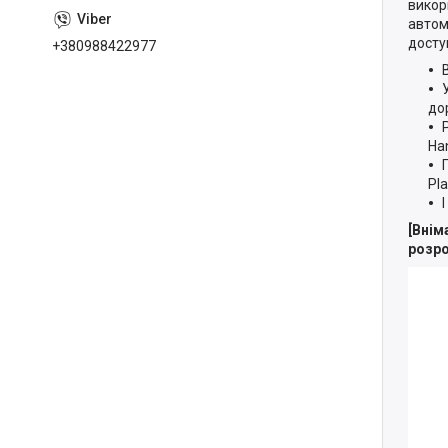
викор
автом
доступ
+380988422977
до
Ha
Pla
[Внім
розро