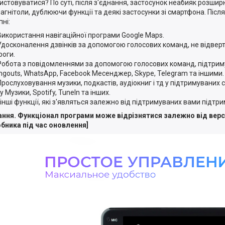
истовуватися? По суті, після з'єднання, застосунок неабияк розши
агнітоли, дублюючи функції та деякі застосунки зі смартфона. Післ
ні:
Використання навігаційної програми Google Maps.
Удосконалення дзвінків за допомогою голосових команд, не відверт
роги.
Робота з повідомленнями за допомогою голосових команд, підтрим
ngouts, WhatsApp, Facebook Месенджер, Skype, Telegram та іншими.
Прослуховування музики, подкастів, аудіокниг і тд у підтримуваних 
y Музики, Spotify, TuneIn та інших.
І інші функції, які з'являться залежно від підтримуваних вами підтр
ання. Функціонал програми може відрізнятися залежно від версії
бника під час оновлення]