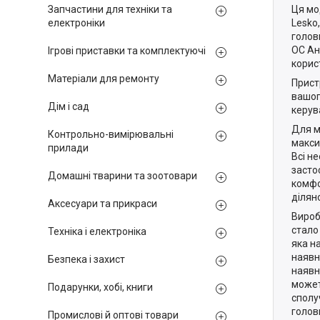
Запчастини для техніки та
Ця мо
електроніки
Lesko
голов
ОС Ан
Ігрові приставки та комплектуючі
корис
Матеріали для ремонту
Прист
вашог
Дім і сад
керув
Для м
Контрольно-вимірювальні
макси
прилади
Всі н
застос
Домашні тварини та зоотовари
комфо
ділян
Аксесуари та прикраси
Вироб
стало
Техніка і електроніка
яка н
наявн
Безпека і захист
наявн
может
Подарунки, хобі, книги
сполу
голов
Промислові й оптові товари