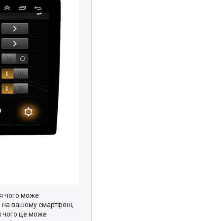
ля чого може
й на вашому смартфоні,
я чого це може