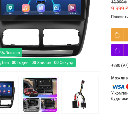
12 999 ₴
9 999 
Показати
3%
Днів
0
0
Годин
0
0
Хвилин
0
0
Секунд
+380 (97
У компан
будь-яки