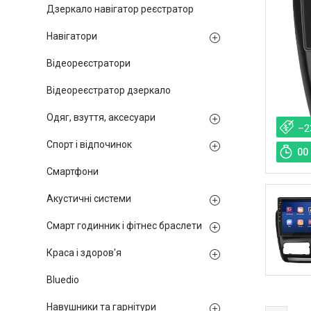
Дзеркало навігатор реєстратор
Навігатори
Відеореєстратори
Відеореєстратор дзеркало
Одяг, взуття, аксесуари
–2
Спорт і відпочинок
0
0
Смартфони
Акустичні системи
Смарт годинник і фітнес браслети
Краса і здоров'я
Bluedio
Навушники та гарнітури