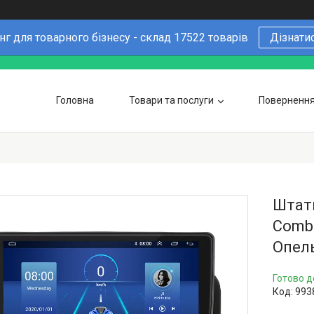
г для товарного бізнесу - склад 17522 товарів
Дізнати
Головна
Товари та послуги
Повернення 
Чому варто купувати у нас
6 причин
Оптовим покупцям
Штатн
Combo
Опель
Готово д
Код:
993