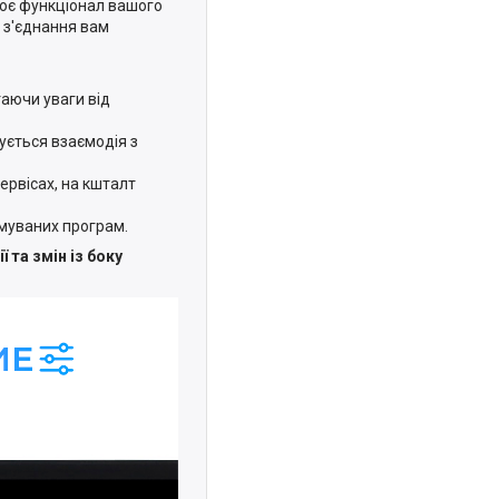
рює функціонал вашого
я з'єднання вам
аючи уваги від
ується взаємодія з
сервісах, на кшталт
имуваних програм.
 та змін із боку