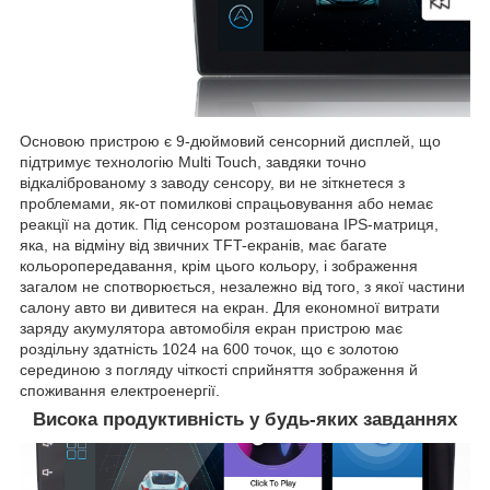
Основою пристрою є 9-дюймовий сенсорний дисплей, що
підтримує технологію Multi Touch, завдяки точно
відкаліброваному з заводу сенсору, ви не зіткнетеся з
проблемами, як-от помилкові спрацьовування або немає
реакції на дотик. Під сенсором розташована IPS-матриця,
яка, на відміну від звичних TFT-екранів, має багате
кольоропередавання, крім цього кольору, і зображення
загалом не спотворюється, незалежно від того, з якої частини
салону авто ви дивитеся на екран. Для економної витрати
заряду акумулятора автомобіля екран пристрою має
роздільну здатність 1024 на 600 точок, що є золотою
серединою з погляду чіткості сприйняття зображення й
споживання електроенергії.
Висока продуктивність у будь-яких завданнях