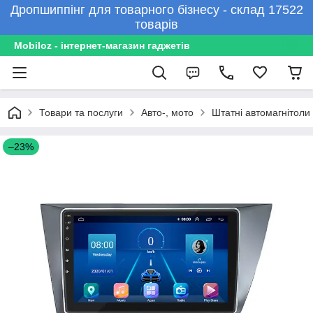
Дропшиппінг для товарного бізнесу - склад 17522
товарів
Mobiloz - інтернет-магазин гаджетів
Товари та послуги
Авто-, мото
Штатні автомагнітоли
–23%