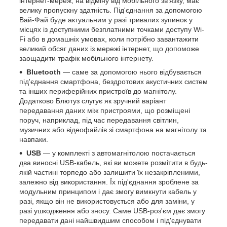
інтернет-мереж, на відміну від мобільного зв'язку, має
велику пропускну здатність. Під'єднання за допомогою
Вай-Фай буде актуальним у разі тривалих зупинок у
місцях із доступними безплатними точками доступу Wi-
Fi або в домашніх умовах, коли потрібно завантажити
великий обсяг даних із мережі інтернет, що допоможе
заощадити трафік мобільного інтернету.
Bluetooth
— саме за допомогою нього відбувається
під'єднання смартфона, бездротових акустичних систем
та інших периферійних пристроїв до магнітолу.
Додатково Блютуз слугує як зручний варіант
передавання даних між пристроями, що розміщені
поруч, наприклад, під час передавання світлин,
музичних або відеофайлів зі смартфона на магнітолу та
навпаки.
USB
— у комплекті з автомагнітолою постачається
два виносні USB-кабель, які ви можете розмітити в будь-
якій частині торпедо або залишити їх незакріпленими,
залежно від використання. Їх під'єднання зроблене за
модульним принципом і дає змогу вимкнути кабель у
разі, якщо він не використовується або для заміни, у
разі ушкодження або зносу. Саме USB-роз'єм дає змогу
передавати дані найшвидшим способом і під'єднувати