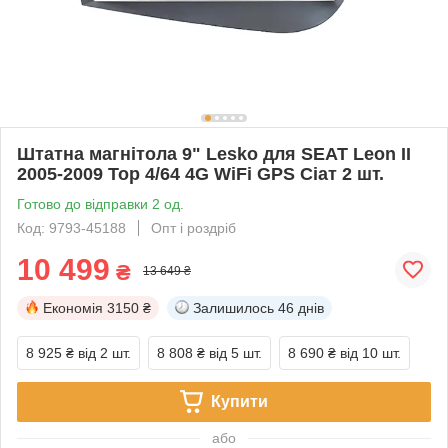
Штатна магнітола 9" Lesko для SEAT Leon II
2005-2009 Top 4/64 4G WiFi GPS Сіат 2 шт.
Готово до відправки 2 од.
Код: 9793-45188
Опт і роздріб
10 499
₴
13 649 ₴
Економія
3150 ₴
Залишилось
46 днів
8 925 ₴
від 2 шт.
8 808 ₴
від 5 шт.
8 690 ₴
від 10 шт.
Купити
або