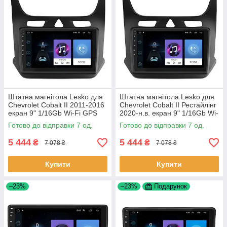
Штатна магнітола Lesko для
Штатна магнітола Lesko для
Chevrolet Cobalt II 2011-2016
Chevrolet Cobalt II Рестайлінг
екран 9" 1/16Gb Wi-Fi GPS
2020-н.в. екран 9" 1/16Gb Wi-
Base Шевроле Кобальт 7 шт.
Fi GPS Base 7 шт.
Готово до відправки 7 од.
Готово до відправки 7 од.
5 444
5 444
₴
₴
7 078 ₴
7 078 ₴
Купити
Купити
–23%
–23%
Подарунок