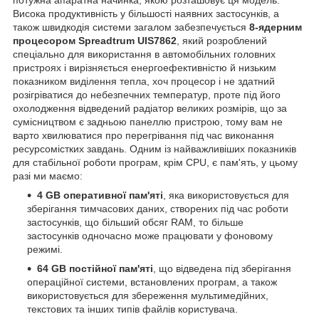
Висока продуктивність у більшості наявних застосунків, а
також швидкодія системи загалом забезпечується
8-ядерним
процесором Spreadtrum UIS7862
, який розроблений
спеціально для використання в автомобільних головних
пристроях і вирізняється енергоефективністю й низьким
показником виділення тепла, хоч процесор і не здатний
розігріватися до небезпечних температур, проте під його
охолодження відведений радіатор великих розмірів, що за
сумісництвом є задньою панеллю пристрою, тому вам не
варто хвилюватися про перегрівання під час виконання
ресурсомістких завдань. Одним із найважливіших показників
для стабільної роботи програм, крім CPU, є пам'ять, у цьому
разі ми маємо:
4 GB оперативної пам'яті
, яка використовується для
зберігання тимчасових даних, створених під час роботи
застосунків, що більший обсяг RAM, то більше
застосунків одночасно може працювати у фоновому
режимі.
64 GB постійної пам'яті
, що відведена під зберігання
операційної системи, встановлених програм, а також
використовується для збереження мультимедійних,
текстових та інших типів файлів користувача.