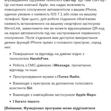
Це система компанії Apple, яка надає можливість
повноцінного сполучення автомагнітоли з вашим iPhone,
єдиною умовою є наявність IOS 7.1 або нова на вашому
телефоні. Крім цього, для роботи з'єднання обов'язково
наявність встановленого на вашому смартфоні застосунка
MirrorLink, завантажити яке ви можете відсканувавши QR-код
на екрані автомагнітоли під час настроювання первинного
сполучення. Після з'єднання вам доступне використання
деяких функцій IPhone прямо з головного пристрою, серед
них:
Повершення та відповідь на дзвінки згідно з
технологією
HandsFree
.
Робота з СМС-дзвінком і
iMessage
, прочитання,
відповідь та інше.
Прослуховування музики з
iTunes Radio
.
Взаємодія з пристроєм за допомогою голосового
асистента
Siri
.
Взаємодія з навігаційним застосунком
Apple Maps
.
І багато іншого
.
[Внімання. Функціонал програми може відрізнятися