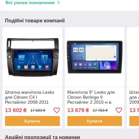
Всі умови повернення
Подібні товари компанії
Штатна магнітола Lesko
Магнітола 9" Lesko для
Штат
для Citroen C4 I
Citroen Berlingo II
для 
Рестайлінг 2008-2011
Рестайлінг 2 2015-н.в.
2009
екран 9" 4/64Gb 4G Wi-Fi
4/64Gb CarPlay 4G Wi-Fi
Wi-F
13 602
13 679
13 
₴
₴
17 683 ₴
17 783 ₴
GPS Top 3шт
GPS Prime 6шт
Купити
Купити
Акційні пропозиції та новинки