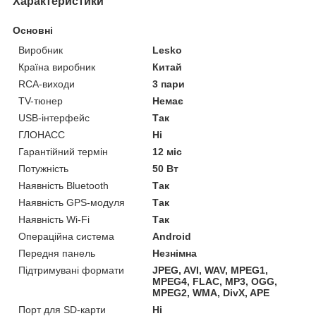
Характеристики
Основні
Виробник
Lesko
Країна виробник
Китай
RCA-виходи
3 пари
TV-тюнер
Немає
USB-інтерфейс
Так
ГЛОНАСС
Ні
Гарантійний термін
12 міс
Потужність
50 Вт
Наявність Bluetooth
Так
Наявність GPS-модуля
Так
Наявність Wi-Fi
Так
Операційна система
Android
Передня панель
Незнімна
Підтримувані формати
JPEG, AVI, WAV, MPEG1,
MPEG4, FLAC, MP3, OGG,
MPEG2, WMA, DivX, APE
Порт для SD-карти
Ні