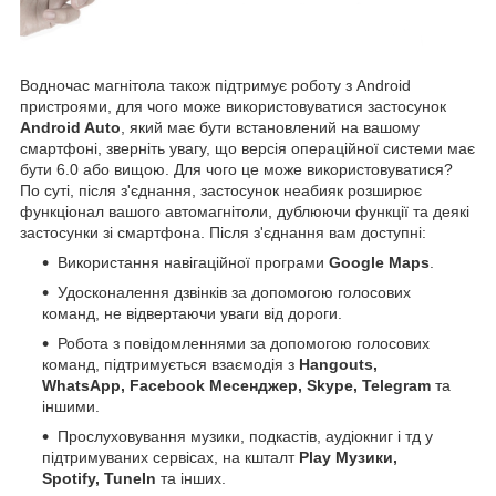
Водночас магнітола також підтримує роботу з Android
пристроями, для чого може використовуватися застосунок
Android Auto
, який має бути встановлений на вашому
смартфоні, зверніть увагу, що версія операційної системи має
бути 6.0 або вищою. Для чого це може використовуватися?
По суті, після з'єднання, застосунок неабияк розширює
функціонал вашого автомагнітоли, дублюючи функції та деякі
застосунки зі смартфона. Після з'єднання вам доступні:
Використання навігаційної програми
Google Maps
.
Удосконалення дзвінків за допомогою голосових
команд, не відвертаючи уваги від дороги.
Робота з повідомленнями за допомогою голосових
команд, підтримується взаємодія з
Hangouts,
WhatsApp, Facebook Месенджер, Skype, Telegram
та
іншими.
Прослуховування музики, подкастів, аудіокниг і тд у
підтримуваних сервісах, на кшталт
Play Музики,
Spotify, TuneIn
та інших.