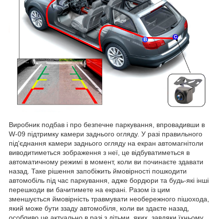
Виробник подбав і про безпечне паркування, впровадивши в
W-09 підтримку камери заднього огляду. У разі правильного
під'єднання камери заднього огляду на екран автомагнітоли
виводитиметься зображення з неї, це відбуватиметься в
автоматичному режимі в момент, коли ви починаєте здавати
назад. Таке рішення запобіжить ймовірності пошкодити
автомобіль під час паркування, адже бордюри та будь-які інші
перешкоди ви бачитимете на екрані. Разом із цим
зменшується ймовірність травмувати необережного пішохода,
який може бути ззаду автомобіля, коли ви здаєте назад,
особливо це актуально в разі з дітьми, яких, завдяки їхньому