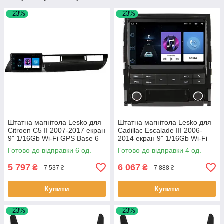
–23%
–23%
Штатна магнітола Lesko для
Штатна магнітола Lesko для
Citroen C5 II 2007-2017 екран
Cadillac Escalade III 2006-
9" 1/16Gb Wi-Fi GPS Base 6
2014 екран 9" 1/16Gb Wi-Fi
шт.
GPS Base Каміллак 4 шт.
Готово до відправки 6 од.
Готово до відправки 4 од.
5 797
6 067
₴
₴
7 537 ₴
7 888 ₴
Купити
Купити
–23%
–23%