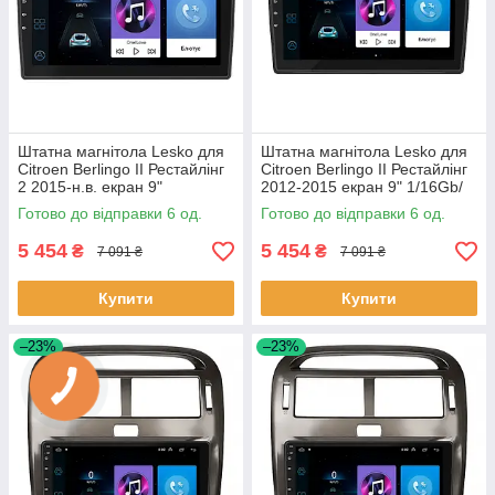
Штатна магнітола Lesko для
Штатна магнітола Lesko для
Citroen Berlingo II Рестайлінг
Citroen Berlingo II Рестайлінг
2 2015-н.в. екран 9"
2012-2015 екран 9" 1/16Gb/
1/16Gb/Wi-Fi GPS Optima 6шт
Wi-Fi GPS Optima 6шт
Готово до відправки 6 од.
Готово до відправки 6 од.
5 454
5 454
₴
₴
7 091 ₴
7 091 ₴
Купити
Купити
–23%
–23%