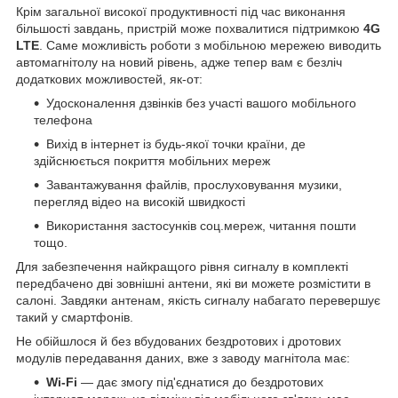
Крім загальної високої продуктивності під час виконання
більшості завдань, пристрій може похвалитися підтримкою
4G
LTE
. Саме можливість роботи з мобільною мережею виводить
автомагнітолу на новий рівень, адже тепер вам є безліч
додаткових можливостей, як-от:
Удосконалення дзвінків без участі вашого мобільного
телефона
Вихід в інтернет із будь-якої точки країни, де
здійснюється покриття мобільних мереж
Завантажування файлів, прослуховування музики,
перегляд відео на високій швидкості
Використання застосунків соц.мереж, читання пошти
тощо.
Для забезпечення найкращого рівня сигналу в комплекті
передбачено дві зовнішні антени, які ви можете розмістити в
салоні. Завдяки антенам, якість сигналу набагато перевершує
такий у смартфонів.
Не обійшлося й без вбудованих бездротових і дротових
модулів передавання даних, вже з заводу магнітола має:
Wi-Fi
— дає змогу під'єднатися до бездротових