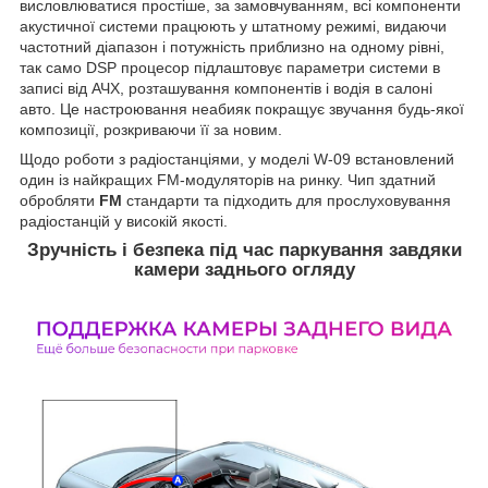
висловлюватися простіше, за замовчуванням, всі компоненти
акустичної системи працюють у штатному режимі, видаючи
частотний діапазон і потужність приблизно на одному рівні,
так само DSP процесор підлаштовує параметри системи в
записі від АЧХ, розташування компонентів і водія в салоні
авто. Це настроювання неабияк покращує звучання будь-якої
композиції, розкриваючи її за новим.
Щодо роботи з радіостанціями, у моделі W-09 встановлений
один із найкращих FM-модуляторів на ринку. Чип здатний
обробляти
FM
стандарти та підходить для прослуховування
радіостанцій у високій якості.
Зручність і безпека під час паркування завдяки
камери заднього огляду