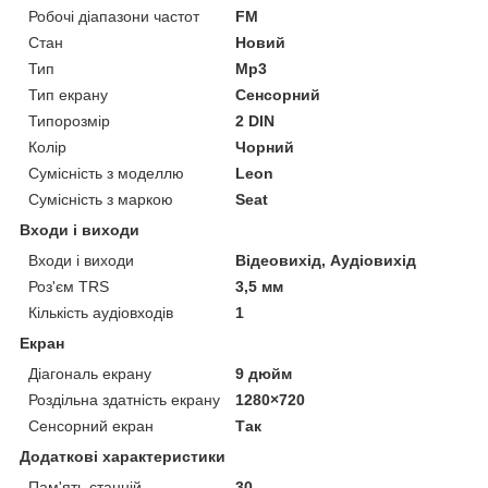
Робочі діапазони частот
FM
Стан
Новий
Тип
Mp3
Тип екрану
Сенсорний
Типорозмір
2 DIN
Колір
Чорний
Сумісність з моделлю
Leon
Сумісність з маркою
Seat
Входи і виходи
Входи і виходи
Відеовихід, Аудіовихід
Роз'єм TRS
3,5 мм
Кількість аудіовходів
1
Екран
Діагональ екрану
9 дюйм
Роздільна здатність екрану
1280×720
Сенсорний екран
Так
Додаткові характеристики
Пам'ять станцій
30