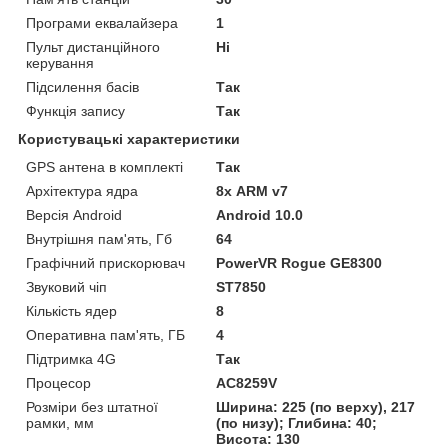
Програми еквалайзера
1
Пульт дистанційного
Ні
керування
Підсилення басів
Так
Функція запису
Так
Користувацькi характеристики
GPS антена в комплекті
Так
Архітектура ядра
8х ARM v7
Версія Android
Android 10.0
Внутрішня пам'ять, Гб
64
Графічний прискорювач
PowerVR Rogue GE8300
Звуковий чіп
ST7850
Кількість ядер
8
Оперативна пам'ять, ГБ
4
Підтримка 4G
Так
Процесор
AC8259V
Розміри без штатної
Ширина: 225 (по верху), 217
рамки, мм
(по низу); Глибина: 40;
Висота: 130