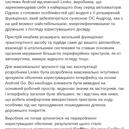
системи Android від компанії Lesko, виробника, що
зарекомендував себе з найкращого боку серед автоаматорів.
Однією з головних особливостей цієї моделі є її розширений
функціонал, який забезпечується сучасною ОС Андроїд, яка є
на цей момент найстабільнішою, енергоефективнішою та
дружньою з погляду користувацького досвіду.
Пристрій неабияк розширить загальний функціонал
транспортного засобу та підійде саме до вашого автомобіля,
взаємодії зі штатильними системами та ставши основним
органом керування більшістю периферійних пристроїв, як-от
автоакустика, камера заднього огляду тощо.
Для максимальної зручності під час експлуатації
розробники Lesko була розроблена максимально інтуїтивно
зрозуміла оболонка користувацького інтерфейсу на основі
Android Go. Всі необхідні елементи були виведені на
основний робочий простір, водночас значки як застосунків, так
і інтерфейсу загалом були збільшені, як і відстань між ними,
що робить комфортним використання пристрою на ходу,
особливо під час проходження пошкоджених ділянок
дорожнього покриття.
Виробник не почав зупинятися на переробленні
користувацької оболонки, результатом цього стало
впровадження підтримки технології
CarPlay
. Що таке CarPlay?