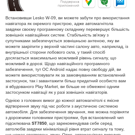
Встановивши Lesko W-09, ви можете забути про використання
навігатора як окремого пристрою, адже автомагнітола
завдяки своєму програмному складнику перевершує більшість
зовнішніх навігаційних систем. Стабільність зв'язку з
супутниками забезпечується зовнішньою антеною, яку ви
можете закріпити у верхній частині салону авто, наприклад, із
внутрішньої сторони лобового скла, у такий спосіб
досягається максимально можливий рівень сигналу, що
можливий в дорозі. Щодо навігаційного програмного
забезпечення, тут ОС Android надає повну свободу дій, ви
можете використовувати як за замовчуванням встановлений
застосунок, так і завантажити більш придатний особисто вам
зі вбудованого Play Market, ви більше не обмежені одним
застосунком навігації як у разі зовнішніх навігаторів.
Однією з головних вимог до кожної автомагнітолі є якісне
відтворення звуку під час роботи з акустичною системою
автомобіля. Для забезпечення звучання, яке можна порівняти
з дорожчими головними пристроями, був встановлений чип
підсилювача
ST7850
, що зарекомендував себе серед
автолюбів завдяки мінімалізації рівня втрат сигналу та тому,
що немає спотворень звуку. Отже, автомагнітола виводить