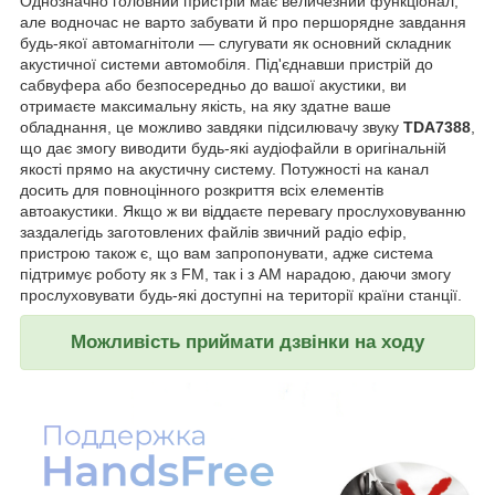
Однозначно головний пристрій має величезний функціонал,
але водночас не варто забувати й про першорядне завдання
будь-якої автомагнітоли — слугувати як основний складник
акустичної системи автомобіля. Під'єднавши пристрій до
сабвуфера або безпосередньо до вашої акустики, ви
отримаєте максимальну якість, на яку здатне ваше
обладнання, це можливо завдяки підсилювачу звуку
TDA7388
,
що дає змогу виводити будь-які аудіофайли в оригінальній
якості прямо на акустичну систему. Потужності на канал
досить для повноцінного розкриття всіх елементів
автоакустики. Якщо ж ви віддаєте перевагу прослуховуванню
заздалегідь заготовлених файлів звичний радіо ефір,
пристрою також є, що вам запропонувати, адже система
підтримує роботу як з FM, так і з AM нарадою, даючи змогу
прослуховувати будь-які доступні на території країни станції.
Можливість приймати дзвінки на ходу