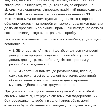
завдань, на кшталт роботи з мультимедійними файлами,
використання інтернету тощо. Так само, за оброблення
візуальним складником відповідає графічний пришвидшувач
Mali-450MP
, який знімає частину навантаження з
CPU
.
Можливості
GPU
не обмежуються підтримкою графічної
оболонки системи, за потреби він може справлятися навіть із
деякими простими мобільними іграми, які зможуть розважити
вас, наприклад, якщо ви потрапили в пробку.
Важливим елементом пристрою є його пам'ять, у цій моделі
встановлено:
2 GB
оперативної пам'яті, де зберігаються тимчасові
дані роботи програм, водночас такого обсягу цілком
досить для підтримки роботи декількох програм у
режимі багатозадачності.
32 GB
постійної пам'яті, де розташована, власне,
сама система та всі встановлені програми. Доступний
обсяг ви можете використовувати для зберігання
мультимедійних файлів, документів тощо.
Працює магнітола під керуванням сучасної операційної
системи
Android
, інтерфейс системи був модернізований
безпосередньо під роботу в салоні автомобіля, деякі
елементи були збільшені або зміщені для зручності водія.