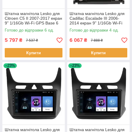
Штатна магнітола Lesko для
Штатна магнітола Lesko для
Citroen C5 II 2007-2017 екран
Cadillac Escalade III 2006-
9" 1/16Gb Wi-Fi GPS Base 6
2014 екран 9" 1/16Gb Wi-Fi
шт.
GPS Base Каміллак 4 шт.
Готово до відправки 6 од.
Готово до відправки 4 од.
5 797
6 067
₴
₴
7 537 ₴
7 888 ₴
Купити
Купити
–23%
–23%
Штатна магнітола Lesko для
Штатна магнітола Lesko для