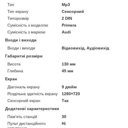
Тип
Mp3
Тип екрану
Сенсорний
Типорозмір
2 DIN
Сумісність з моделлю
Primera
Сумісність з маркою
Audi
Входи і виходи
Входи і виходи
Відеовихід, Аудіовихід
Габаритні розміри
Висота
130 мм
Глибина
45 мм
Екран
Діагональ екрану
9 дюйм
Роздільна здатність екрану
1280×720
Сенсорний екран
Так
Додаткові характеристики
Пам'ять станцій
30
Пульт дистанційного
Ні