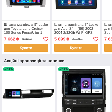
Штатна магнітола 9" Lesko
Штатна магнітола 9" Lesko
Штат
для Toyota Land Cruiser
для Audi S4 II (B6) 2002-
для 
100 Series Рестайлінг 1
2004 2/32Gb Wi-Fi GPS
Spor
2002-2005 2/32Gb/ Wi-Fi
Base Аудіо 13 шт.
2/32
7 662
5 899
7 6
₴
₴
9 961 ₴
7 669 ₴
Тойота 5шт
шт.
Купити
Купити
Акційні пропозиції та новинки
–23%
–23%