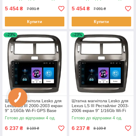
5 454
5 454
₴
₴
7 091 ₴
7 091 ₴
Купити
Купити
–23%
–23%
Штатна магнітола Lesko для
Штатна магнітола Lesko для
Lexus LS III 2000-2003 екран
Lexus LS III Рестайлінг 2003-
9" 1/16Gb Wi-Fi GPS Base
2006 екран 9" 1/16Gb Wi-Fi
Лексус 4 шт.
GPS Base 4 шт.
Готово до відправки 4 од.
Готово до відправки 4 од.
6 237
6 237
₴
₴
8 109 ₴
8 109 ₴