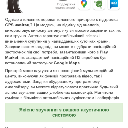
Однією з головних переваг головного пристрою є підтримка
GPS навігації
. Ця модель, на відміну від аналогів,
використовує виносну антену, яку ви можете закріпити так, як
вам зручно. Антена гарантує стабільніший зв'язок і
визначення супутників у найвідданіших куточках країни.
Завдяки системі андроїд, ви можете підібрати навігаційний
застосунок під свої потреби, завантаживши його з
Play
Market
, як стандартний навігаційний ПЗ виробник був
встановлений застосунок
Google Maps
.
Пристрій може слугувати як повноцінний мультимедійний
центр, виконуючи як функції програвача відео, так і
аудіосистеми. Завдяки вбудованому програмному
еквалайзеру, ви можете відрегулювати практично будь-який
аспект звучання ваших улюблених композицій. Магнітола
сумісна з більшістю автомобільних аудіосистем і сабвуферів.
Якісне звучання з вашою акустичною
системою