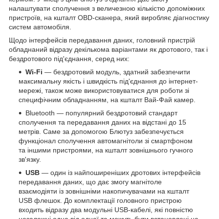
налаштувати сполучення з величезною кількістю допоміжних
пристроїв, на кшталт OBD-сканера, який виробляє діагностику
систем автомобіля.
Щодо інтерфейсів передавання даних, головний пристрій
обладнаний відразу декількома варіантами як дротового, так і
бездротового під'єднання, серед них:
Wi-Fi
— бездротовий модуль, здатний забезпечити
максимальну якість і швидкість під'єднання до інтернет-
мережі, також може використовуватися для роботи зі
специфічним обладнанням, на кшталт Вай-Фай камер.
Bluetooth — популярний бездротовий стандарт
сполучення та передавання даних на відстані до 15
метрів. Саме за допомогою Блютуз забезпечується
функціонал сполучення автомагнітоли зі смартфоном
та іншими пристроями, на кшталт зовнішнього гучного
зв'язку.
USB
— один із найпоширеніших дротових інтерфейсів
передавання даних, що дає змогу магнітоле
взаємодіяти із зовнішніми накопичувачами на кшталт
USB флешок. До комплектації головного пристрою
входить відразу два модульні USB-кабелі, які повністю