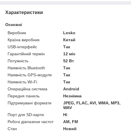
Характеристики
Основні
Виробник
Lesko
Країна виробник
Китай
USB-інтерфейс
Так
Гарантійний термін
12 міс
Потужність
52 Вт
Наявність Bluetooth
Так
Наявність GPS-модуля
Так
Наявність Wi-Fi
Так
Операційна система
Android
Передня панель
Незнімна
Підтримувані формати
JPEG, FLAC, AVI, WMA, MP3,
WAV
Порт для SD-карти
Ні
Робочі діапазони частот
AM, FM
Стан
Новий