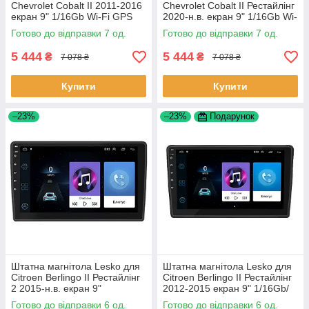
Chevrolet Cobalt II 2011-2016
Chevrolet Cobalt II Рестайлінг
екран 9" 1/16Gb Wi-Fi GPS
2020-н.в. екран 9" 1/16Gb Wi-
Base Шевроле Кобальт 7 шт.
Fi GPS Base 7 шт.
Готово до відправки 7 од.
Готово до відправки 7 од.
5 444
5 444
₴
₴
7 078 ₴
7 078 ₴
Купити
Купити
–23%
–23%
Подарунок
Штатна магнітола Lesko для
Штатна магнітола Lesko для
Citroen Berlingo II Рестайлінг
Citroen Berlingo II Рестайлінг
2 2015-н.в. екран 9"
2012-2015 екран 9" 1/16Gb/
1/16Gb/Wi-Fi GPS Optima 6шт
Wi-Fi GPS Optima 6шт
Готово до відправки 6 од.
Готово до відправки 6 од.