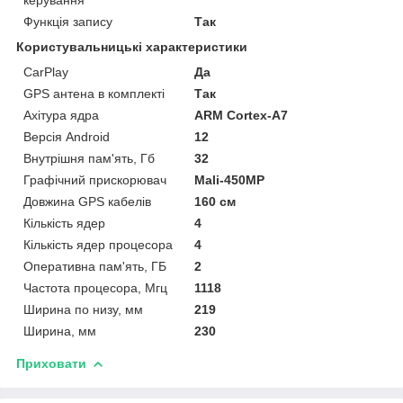
керування
Функція запису
Так
Користувальницькі характеристики
CarPlay
Да
GPS антена в комплекті
Так
Ахітура ядра
ARM Cortex-A7
Версія Android
12
Внутрішня пам'ять, Гб
32
Графічний прискорювач
Mali-450MP
Довжина GPS кабелів
160 см
Кількість ядер
4
Кількість ядер процесора
4
Оперативна пам'ять, ГБ
2
Частота процесора, Мгц
1118
Ширина по низу, мм
219
Ширина, мм
230
Приховати