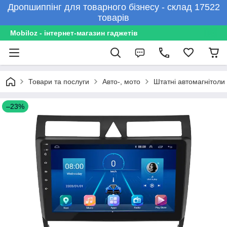
Дропшиппінг для товарного бізнесу - склад 17522
товарів
Mobiloz - інтернет-магазин гаджетів
Товари та послуги
Авто-, мото
Штатні автомагнітоли
–23%