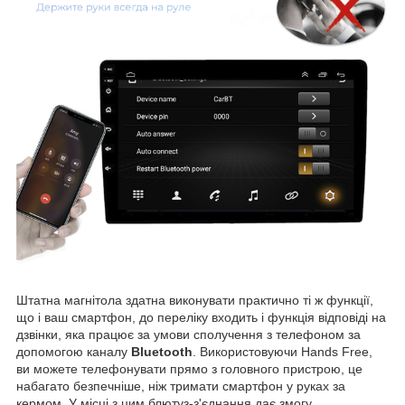
Штатна магнітола здатна виконувати практично ті ж функції,
що і ваш смартфон, до переліку входить і функція відповіді на
дзвінки, яка працює за умови сполучення з телефоном за
допомогою каналу
Bluetooth
. Використовуючи Hands Free,
ви можете телефонувати прямо з головного пристрою, це
набагато безпечніше, ніж тримати смартфон у руках за
кермом. У місці з цим блютуз-з'єднання дає змогу