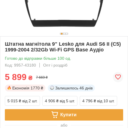
Штатна магнітола 9" Lesko для Audi S6 II (C5)
1999-2004 2/32Gb Wi-Fi GPS Base Аудіо
Готово до відправки більше 100 од.
Код: 9957-43180
Опт і роздріб
5 899
₴
7 669 ₴
Економія
1770 ₴
Залишилось
46 днів
5 015 ₴
від 2 шт.
4 906 ₴
від 5 шт.
4 796 ₴
від 10 шт.
Купити
або