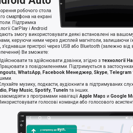
droid Auto
ворення робочого стола
го смартфона на екрані
ітоли. Підтримка
логії CarPlay і Android
 дають змогу використовувати деякі встановлені на вашом
ами, керуючи ними через дисплей магнітоли, залишаючи їхн
 з'єднавши пристрої через USB або Bluetooth (залежно від 
зпечення) Ви зможете:
Здійснювати та здійснювати дзвінки, згідно з
технології H
Працювати з повідомленнями. Підтримується в застосунка
ngouts
,
WhatsApp
,
Facebook Менеджер
,
Skype
,
Telegram
шими.
Слухайте музику, подкасти, аудіокниги в підтримуваних слу
dio
,
Play Music
,
Spotify
,
TuneIn
та інших.
взаємодіяти з програмами навігації
Apple Maps
и
Google M
Використовувати голосові команди або голосового асистент