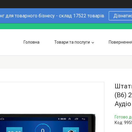
г для товарного бізнесу - склад 17522 товарів
Дізнати
Головна
Товари та послуги
Повернення 
Чому варто купувати у нас
6 причин
Оптовим покупцям
Штатн
(B6) 
Аудіо
Готово д
Код:
995