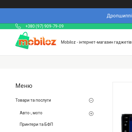
Дропшиппін
+380 (97) 909-79-09
Mobiloz - інтернет-магазин гаджетів
Товари та послуги
Авто-, мото
Принтери та БФП