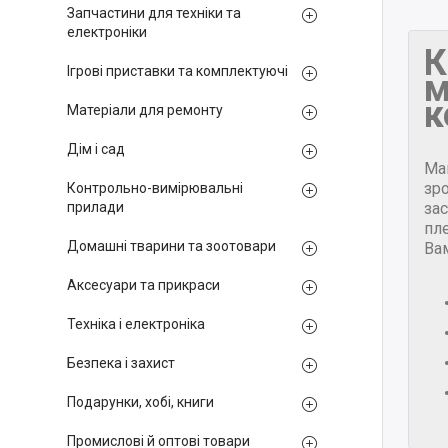
Запчастини для техніки та
електроніки
К
Ігрові приставки та комплектуючі
м
к
Матеріали для ремонту
Дім і сад
Ма
зр
Контрольно-вимірювальні
за
прилади
пле
Домашні тварини та зоотовари
Ва
Аксесуари та прикраси
Техніка і електроніка
Безпека і захист
Подарунки, хобі, книги
Промислові й оптові товари