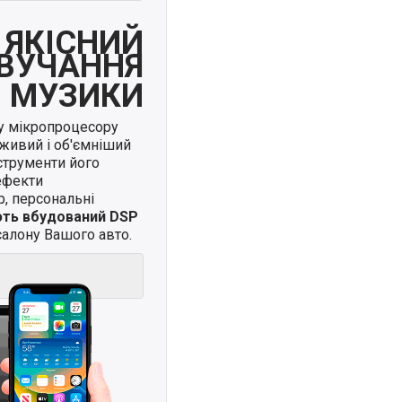
ЯКІСНИЙ
ВУЧАННЯ
МУЗИКИ
у мікропроцесору
живий і об'ємніший
нструменти його
ефекти
, персональні
ють вбудований DSP
алону Вашого авто.