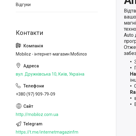
An
Відгуки
Відт
вашо
магн
техно
Auto
прогр
Отже,
забе
Mobiloz - інтернет-магазин Мобілоз
Ha
вул. Дружківська 10, Київ, Україна
ін
Ra
+380 (97) 909-79-09
http://mobiloz.com.ua
https://t.me/internetmagazinfm