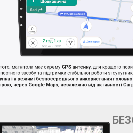
того, магнітола має окрему
GPS антенну
, для кращого поз
портного засобу та підтримки стабільної роботи зі супутни
упна і в режимі безпосереднього використання головно
трою, через Google Maps, незалежно від активності Carp
БЕ