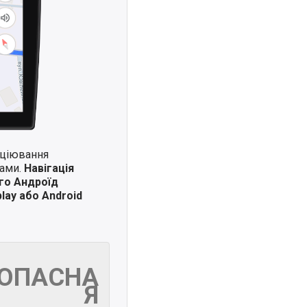
иціювання
ками.
Навігація
го Андроїд
lay або Android
ЗОПАСНА
Я