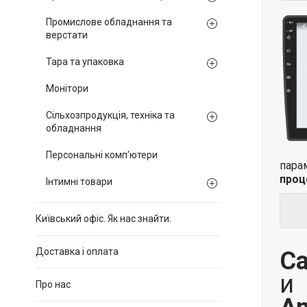
Промислове обладнання та
верстати
Тара та упаковка
Монітори
Сільхозпродукція, техніка та
обладнання
Персональні комп'ютери
пара
проц
Інтимні товари
Київський офіс. Як нас знайти.
Доставка і оплата
Ca
и
Про нас