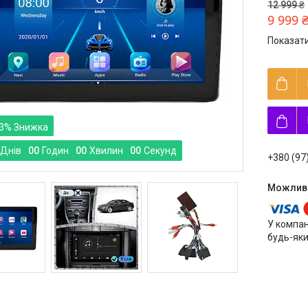
12 999 ₴
9 999 
Показати
3%
Днів
0
0
Годин
0
0
Хвилин
0
0
Секунд
+380 (97
У компан
будь-яки