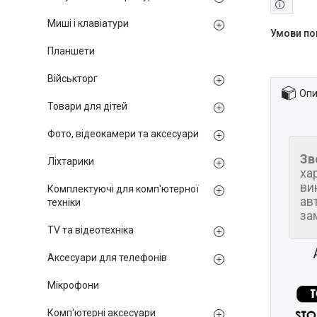
Миші і клавіатури
Планшети
Військторг
Опи
Товари для дітей
Фото, відеокамери та аксесуари
Зв
Ліхтарики
ха
ви
Комплектуючі для комп'ютерної
ав
техніки
за
TV та відеотехніка
Аксесуари для телефонів
Мікрофони
Комп'ютерні аксесуари