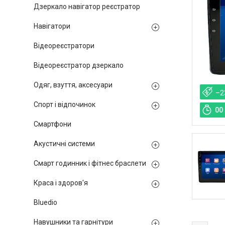
Дзеркало навігатор реєстратор
Навігатори
Відеореєстратори
Відеореєстратор дзеркало
Одяг, взуття, аксесуари
–2
Спорт і відпочинок
0
0
Смартфони
Акустичні системи
Смарт годинник і фітнес браслети
Краса і здоров'я
Bluedio
Навушники та гарнітури