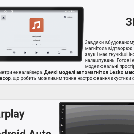
З
Завдяки вбудованом
магнітола відтворює 
звук і має гнучкіші і
налаштувань. Готові 
моделювальні простір
метри еквалайзера.
Деякі моделі автомагнітол Lesko ма
есор
, що робить можливим тонке настроювання акустики с
rplay