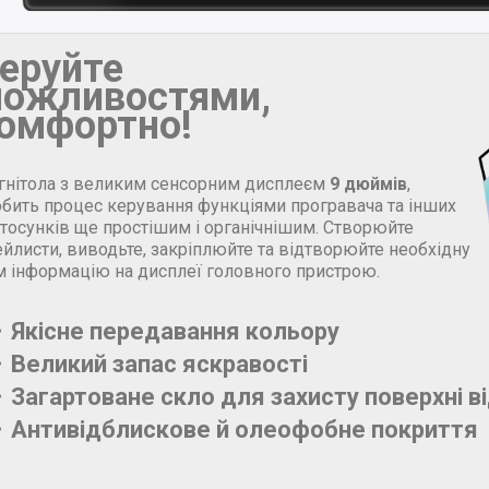
еруйте
ожливостями,
омфортно!
гнітола з великим сенсорним дисплеєм
9 дюймів
,
обить процес керування функціями програвача та інших
стосунків ще простішим і органічнішим. Створюйте
йлисти, виводьте, закріплюйте та відтворюйте необхідну
м інформацію на дисплеї головного пристрою.
Якісне передавання кольору
Великий запас яскравості
Загартоване скло для захисту поверхні в
Антивідблискове й олеофобне покриття