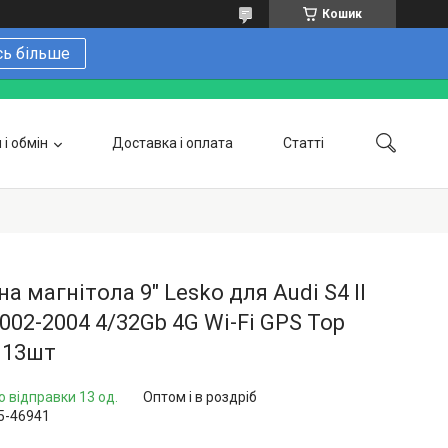
Кошик
сь більше
і обмін
Доставка і оплата
Статті
 замовити онлайн
Про нас
Контакти
Напишіть нам в Telegram
Фотогалерея
а магнітола 9" Lesko для Audi S4 II
2002-2004 4/32Gb 4G Wi-Fi GPS Top
 13шт
о відправки 13 од.
Оптом і в роздріб
5-46941