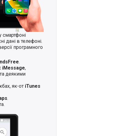
у смартфоні
і дані в телефоні.
версії програмного
andsFree
.
х
iMessage
,
та деякими
жбах, як-от
iTunes
aps
.
а.