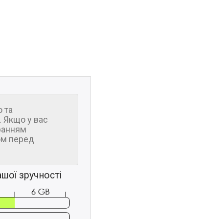
 та
 Якщо у вас
ранням
м перед
шої зручності