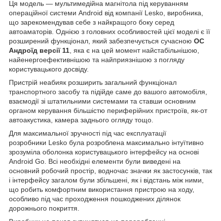
Ця модель — мультимедійна магнітола під керуванням
операційної системи Android від компанії Lesko, виробника,
що зарекомендував себе з найкращого боку серед
автоаматорів. Однією з головних особливостей цієї моделі є її
розширений функціонал, який забезпечується сучасною
ОС
Андроїд версії 11
, яка є на цей момент найстабільнішою,
найенергоефективнішою та найприязнішою з погляду
користувацького досвіду.
Пристрій неабияк розширить загальний функціонал
транспортного засобу та підійде саме до вашого автомобіля,
взаємодії зі штатильними системами та ставши основним
органом керування більшістю периферійних пристроїв, як-от
автоакустика, камера заднього огляду тощо.
Для максимальної зручності під час експлуатації
розробники Lesko була розроблена максимально інтуїтивно
зрозуміла оболонка користувацького інтерфейсу на основі
Android Go. Всі необхідні елементи були виведені на
основний робочий простір, водночас значки як застосунків, так
і інтерфейсу загалом були збільшені, як і відстань між ними,
що робить комфортним використання пристрою на ходу,
особливо під час проходження пошкоджених ділянок
дорожнього покриття.