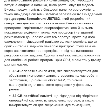
для повноцінного розкриття функціоналу ОС, необхідна
потужна апаратна начинка, якою розташовує ця модель.
Висока продуктивність у більшості наявних застосунків, а
також швидкодія системи загалом забезпечується
8-ядерним
процесором
Spreadtrum UIS7862
, який розроблений
спеціально для використання в автомобільних головних
пристроях і вирізняється енергоефективністю й низьким
показником виділення тепла, хоч процесор і не здатний
розігріватися до небезпечних температур, проте під його
охолодження відведений радіатор великих розмірів, що за
сумісництвом є задньою панеллю пристрою, тому вам не
варто хвилюватися про перегрівання під час виконання
ресурсомістких завдань. Одним із найважливіших показників
для стабільної роботи програм, крім CPU, є пам'ять, у цьому
разі ми маємо:
4 GB оперативної пам'яті
, яка використовується для
зберігання тимчасових даних, створених під час роботи
застосунків, що більший обсяг RAM, то більше
застосунків одночасно може працювати у фоновому
режимі.
32 GB постійної пам'яті
, що відведена під зберігання
операційної системи, встановлених програм, а також
використовується для збереження мультимедійних,