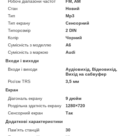
Робочі діапазони частот
FM, AM
Стан
Новий
Тип
Mp3
Тип екрану
Сенсорний
Типорозмір
2 DIN
Колір
Чорний
Сумісність з моделлю
A6
Сумісність з маркою
Audi
Входи і виходи
Входи і виходи
Аудіовихід, Відеовихід,
Вихід на сабвуфер
Роз'єм TRS
3,5 мм
Екран
Діагональ екрану
9 дюйм
Роздільна здатність екрану
1280×720
Сенсорний екран
Так
Додаткові характеристики
Пам'ять станцій
30