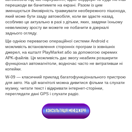
перешкоди ви бачитимете на екрані. Разом із цим
зменшується ймовірність травмувати необережного пішохода,
який може бути ззаду автомобіля, коли ви здаєте назад,
особливо це актуально в разі з дітьми, яких, завдяки їхньому
невеликому зросту ви можете не побачити в дзеркалі
заднього огляду.
Ще однією перевагою операційної системи Android є
можливість встановлення сторонніх програм із зовнішніх
джерел, на кшталт PlayMarket або за допомогою окремих
APK-файлів. Ця можливість дає змогу неабияк розширити
функціонал автомагнітоли, водночас часто не витративши ні
копейки.
W-09 — класичний приклад багатофункціонального пристрою
для авто. На цій магнітолі можна дивитися фільми та слухати
музику, читати текст і відкривати інтернет-сторінки,
переглядати дані GPS і слухати радіо.