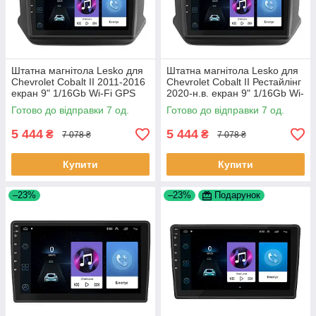
Штатна магнітола Lesko для
Штатна магнітола Lesko для
Chevrolet Cobalt II 2011-2016
Chevrolet Cobalt II Рестайлінг
екран 9" 1/16Gb Wi-Fi GPS
2020-н.в. екран 9" 1/16Gb Wi-
Base Шевроле Кобальт 7 шт.
Fi GPS Base 7 шт.
Готово до відправки 7 од.
Готово до відправки 7 од.
5 444
5 444
₴
₴
7 078 ₴
7 078 ₴
Купити
Купити
–23%
–23%
Подарунок