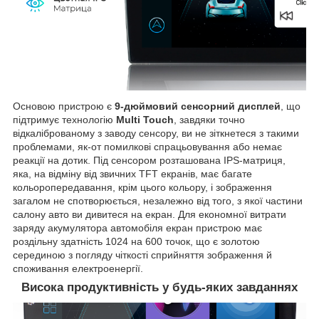
Основою пристрою є
9-дюймовий сенсорний дисплей
, що
підтримує технологію
Multi Touch
, завдяки точно
відкаліброваному з заводу сенсору, ви не зіткнетеся з такими
проблемами, як-от помилкові спрацьовування або немає
реакції на дотик. Під сенсором розташована IPS-матриця,
яка, на відміну від звичних TFT екранів, має багате
кольоропередавання, крім цього кольору, і зображення
загалом не спотворюється, незалежно від того, з якої частини
салону авто ви дивитеся на екран. Для економної витрати
заряду акумулятора автомобіля екран пристрою має
роздільну здатність 1024 на 600 точок, що є золотою
серединою з погляду чіткості сприйняття зображення й
споживання електроенергії.
Висока продуктивність у будь-яких завданнях