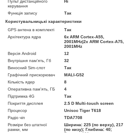
Пульт дистанційного
Ні
керування
Функція запису
Так
Користувальницькі характеристики
GPS антена в комплекті
Так
Архітектура ядра
6x ARM Cortex-A55,
2001MHz|2х ARM Cortex-A75,
2001MHz
Версія Android
12
Внутрішня пам'ять, Гб
32
Виносний Sim-слот
Так
Графічний прискорювач
MALI-G52
Кількість ядер
8
Оперативна пам'ять, ГБ
4
Підтримка 4G
Так
Покриття дисплея
2.5 D Multi-touch screen
Процесор
Unisoc Tiger T618
Радіо чіп
TDA7708
Розміри без штатної
Ширина: 225 (по верху), 217
рамки, мм
(по низу); Глибина: 40;