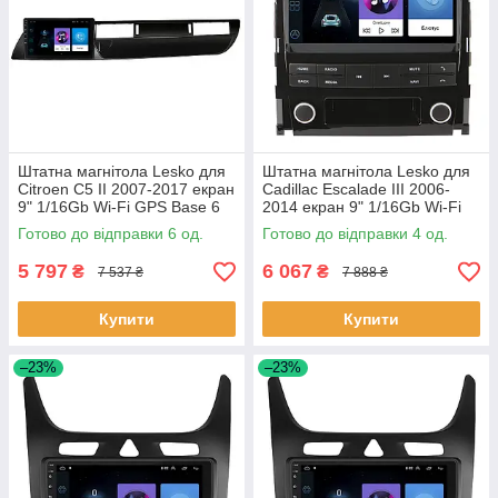
Штатна магнітола Lesko для
Штатна магнітола Lesko для
Citroen C5 II 2007-2017 екран
Cadillac Escalade III 2006-
9" 1/16Gb Wi-Fi GPS Base 6
2014 екран 9" 1/16Gb Wi-Fi
шт.
GPS Base Каміллак 4 шт.
Готово до відправки 6 од.
Готово до відправки 4 од.
5 797
6 067
₴
₴
7 537 ₴
7 888 ₴
Купити
Купити
–23%
–23%