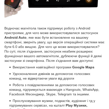
Водночас магнітола також підтримує роботу з Android
пристроями, для чого може використовуватися застосунок
Android Auto
, яке має бути встановлене на вашому
смартфоні, зверніть увагу, що версія операційної системи має
бути 6.0 або вищою. Для чого це може використовуватися?
По суті, після з'єднання, застосунок неабияк розширює
функціонал вашого автомагнітоли, дублюючи функції й деякі
застосунки зі смартфона. Після з'єднання вам доступні:
Використання навігаційної програми
Google Maps
Удосконалення дзвінків за допомогою голосових
команд, не відвертаючи уваги від дороги
Робота з повідомленнями за допомогою голосових
команд, підтримується взаємодія з Hangouts, WhatsApp,
Facebook Месенджер, Skype, Telegram та іншими.
Прослуховування музики, подкастів, аудіокниг і тд у
підтримуваних сервісах, на кшталт
Play Музики,