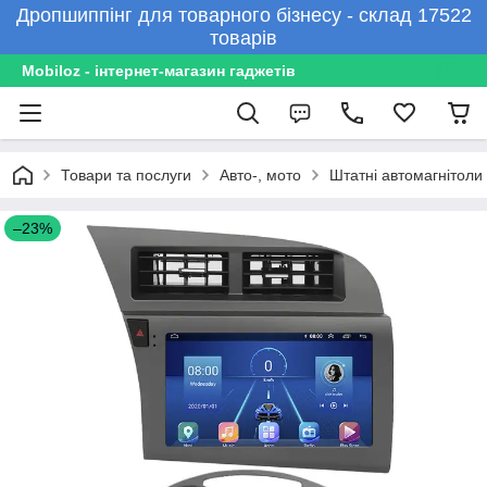
Дропшиппінг для товарного бізнесу - склад 17522
товарів
Mobiloz - інтернет-магазин гаджетів
Товари та послуги
Авто-, мото
Штатні автомагнітоли
–23%