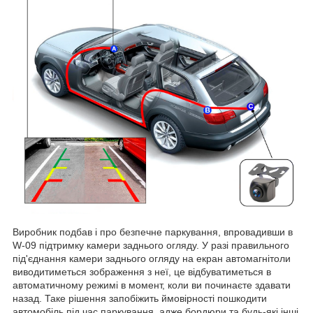
Виробник подбав і про безпечне паркування, впровадивши в
W-09 підтримку камери заднього огляду. У разі правильного
під'єднання камери заднього огляду на екран автомагнітоли
виводитиметься зображення з неї, це відбуватиметься в
автоматичному режимі в момент, коли ви починаєте здавати
назад. Таке рішення запобіжить ймовірності пошкодити
автомобіль під час паркування, адже бордюри та будь-які інші