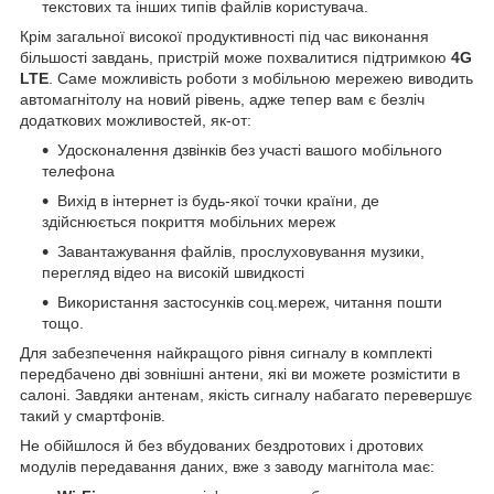
текстових та інших типів файлів користувача.
Крім загальної високої продуктивності під час виконання
більшості завдань, пристрій може похвалитися підтримкою
4G
LTE
. Саме можливість роботи з мобільною мережею виводить
автомагнітолу на новий рівень, адже тепер вам є безліч
додаткових можливостей, як-от:
Удосконалення дзвінків без участі вашого мобільного
телефона
Вихід в інтернет із будь-якої точки країни, де
здійснюється покриття мобільних мереж
Завантажування файлів, прослуховування музики,
перегляд відео на високій швидкості
Використання застосунків соц.мереж, читання пошти
тощо.
Для забезпечення найкращого рівня сигналу в комплекті
передбачено дві зовнішні антени, які ви можете розмістити в
салоні. Завдяки антенам, якість сигналу набагато перевершує
такий у смартфонів.
Не обійшлося й без вбудованих бездротових і дротових
модулів передавання даних, вже з заводу магнітола має: