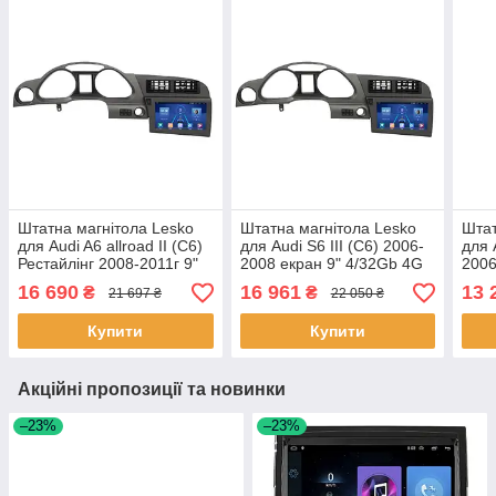
Штатна магнітола Lesko
Штатна магнітола Lesko
Штат
для Audi A6 allroad II (C6)
для Audi S6 III (C6) 2006-
для 
Рестайлінг 2008-2011г 9"
2008 екран 9" 4/32Gb 4G
2006
4/32Gb 4G Wi-Fi GPS Top
Wi-Fi GPS Top 1 шт.
2/32
16 690
16 961
13 
₴
₴
21 697 ₴
22 050 ₴
1 шт.
Ауді
Купити
Купити
Акційні пропозиції та новинки
–23%
–23%