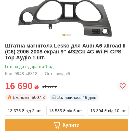
Штатна магнітола Lesko для Audi A6 allroad II
(C6) 2006-2008 екран 9" 4/32Gb 4G Wi-Fi GPS
Top Аудіо 1 шт.
Готово до відправки 1 од.
Код: 9948-46813
Опт і роздріб
16 690
₴
21 697 ₴
Економія
5007 ₴
Залишилось
46 днів
13 675 ₴
від 2 шт.
13 535 ₴
від 5 шт.
13 394 ₴
від 10 шт.
Купити