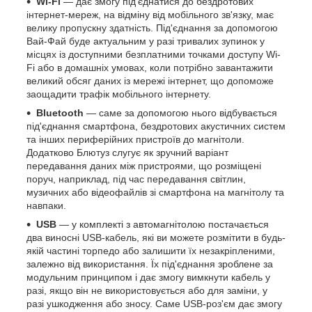
Wi-Fi
— дає змогу під'єднатися до бездротових
інтернет-мереж, на відміну від мобільного зв'язку, має
велику пропускну здатність. Під'єднання за допомогою
Вай-Фай буде актуальним у разі тривалих зупинок у
місцях із доступними безплатними точками доступу Wi-
Fi або в домашніх умовах, коли потрібно завантажити
великий обсяг даних із мережі інтернет, що допоможе
заощадити трафік мобільного інтернету.
Bluetooth
— саме за допомогою нього відбувається
під'єднання смартфона, бездротових акустичних систем
та інших периферійних пристроїв до магнітоли.
Додатково Блютуз слугує як зручний варіант
передавання даних між пристроями, що розміщені
поруч, наприклад, під час передавання світлин,
музичних або відеофайлів зі смартфона на магнітолу та
навпаки.
USB
— у комплекті з автомагнітолою постачається
два виносні USB-кабель, які ви можете розмітити в будь-
якій частині торпедо або залишити їх незакріпленими,
залежно від використання. Їх під'єднання зроблене за
модульним принципом і дає змогу вимкнути кабель у
разі, якщо він не використовується або для заміни, у
разі ушкодження або зносу. Саме USB-роз'єм дає змогу