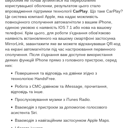
Виробник не почав зупинятися на переробленні
користувацької оболонки, результатом цього стало
впровадження підтримки технології
CarPlay
. Що таке CarPlay?
Це система компанії Apple, яка надає можливість
повноцінного сполучення автомагнітоли з вашим iPhone,
єдиною умовою є наявність IOS 7.1 або нова на вашому
телефоні. Крім цього, для роботи з'єднання обов'язково
наявність встановленого на вашому смартфоні застосунка
MirrorLink, завантажити яке ви можете відсканувавши QR-код
на екрані автомагнітоли під час настроювання первинного
сполучення. Після з'єднання вам доступне використання
деяких функцій IPhone прямо з головного пристрою, серед
них:
Повершення та відповідь на дзвінки згідно з
технологією HandsFree.
Робота з СМС-дзвінком та iMessage, прочитання,
відповідь та інше.
Прослуховування музики з iTunes Radio.
Взаємодія з пристроєм за допомогою голосового
асистента Siri.
Взаємодія з навігаційним застосунком Apple Maps.
І багато іншого.