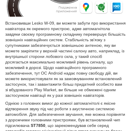
Встановивши Lesko W-09, ви можете забути про використання
навігатора як окремого пристрою, адже автомагнітола
завдяки своєму програмному складнику перевершує більшість
зовнішніх навігаційних систем. Стабільність зв'язку з
супутниками забезпечується зовнішньою антеною, яку ви
можете закріпити у верхній частині салону авто, наприклад, із
внутрішньої сторони лобового скла, у такий спосіб
досягається максимально можливий рівень сигналу, що
можливий в дорозі. Щодо навігаційного програмного
забезпечення, тут ОС Android надає повну свободу дій, ви
можете використовувати як за замовчуванням встановлений
застосунок, так і завантажити більш придатний особисто вам
зі вбудованого Play Market, ви більше не обмежені одним
застосунком навігації як у разі зовнішніх навігаторів.
Однією з головних вимог до кожної автомагнітолі є якісне
відтворення звуку під час роботи з акустичною системою
автомобіля. Для забезпечення звучання, яке можна порівняти
з дорожчими головними пристроями, був встановлений чип
підсилювача
ST7850
, що зарекомендував себе серед
автолюбів завдяки мінімалізації рівня втрат сигналу та браку