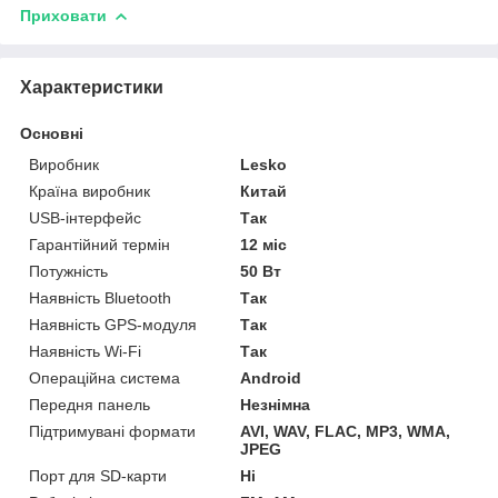
Приховати
Характеристики
Основні
Виробник
Lesko
Країна виробник
Китай
USB-інтерфейс
Так
Гарантійний термін
12 міс
Потужність
50 Вт
Наявність Bluetooth
Так
Наявність GPS-модуля
Так
Наявність Wi-Fi
Так
Операційна система
Android
Передня панель
Незнімна
Підтримувані формати
AVI, WAV, FLAC, MP3, WMA,
JPEG
Порт для SD-карти
Ні