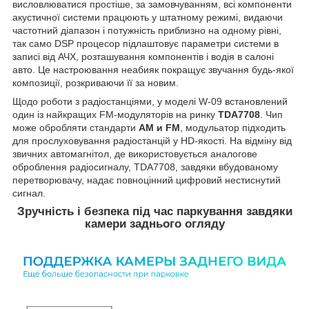
висловлюватися простіше, за замовчуванням, всі компоненти
акустичної системи працюють у штатному режимі, видаючи
частотний діапазон і потужність приблизно на одному рівні,
так само DSP процесор підлаштовує параметри системи в
записі від АЧХ, розташування компонентів і водія в салоні
авто. Це настроювання неабияк покращує звучання будь-якої
композиції, розкриваючи її за новим.
Щодо роботи з радіостанціями, у моделі W-09 встановлений
один із найкращих FM-модуляторів на ринку
TDA7708
. Чип
може обробляти стандарти
AM и FM
, модульатор підходить
для прослуховування радіостанцій у HD-якості. На відміну від
звичних автомагнітол, де використовується аналогове
оброблення радіосигналу, TDA7708, завдяки вбудованому
перетворювачу, надає повноцінний цифровий нестиснутий
сигнал.
Зручність і безпека під час паркування завдяки
камери заднього огляду