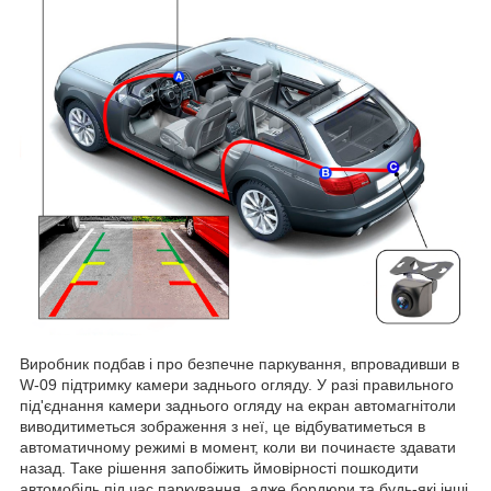
Виробник подбав і про безпечне паркування, впровадивши в
W-09 підтримку камери заднього огляду. У разі правильного
під'єднання камери заднього огляду на екран автомагнітоли
виводитиметься зображення з неї, це відбуватиметься в
автоматичному режимі в момент, коли ви починаєте здавати
назад. Таке рішення запобіжить ймовірності пошкодити
автомобіль під час паркування, адже бордюри та будь-які інші