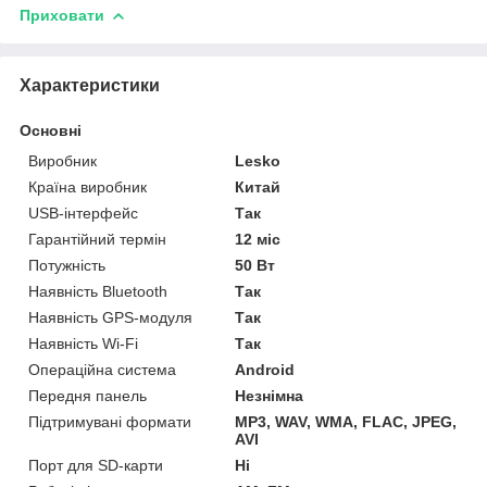
Приховати
Характеристики
Основні
Виробник
Lesko
Країна виробник
Китай
USB-інтерфейс
Так
Гарантійний термін
12 міс
Потужність
50 Вт
Наявність Bluetooth
Так
Наявність GPS-модуля
Так
Наявність Wi-Fi
Так
Операційна система
Android
Передня панель
Незнімна
Підтримувані формати
MP3, WAV, WMA, FLAC, JPEG,
AVI
Порт для SD-карти
Ні