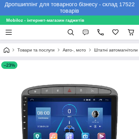
Дропшиппінг для товарного бізнесу - склад 17522
товарів
Mobiloz - інтернет-магазин гаджетів
Товари та послуги
Авто-, мото
Штатні автомагнітоли
–23%