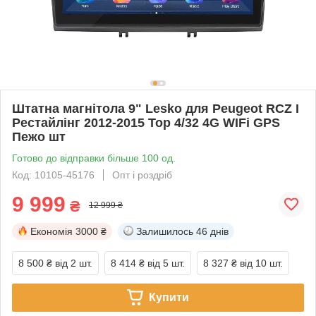
Штатна магнітола 9" Lesko для Peugeot RCZ I
Рестайлінг 2012-2015 Top 4/32 4G WIFi GPS
Пежо шт
Готово до відправки більше 100 од.
Код: 10105-45176
Опт і роздріб
9 999
₴
12 999 ₴
Економія
3000 ₴
Залишилось
46 днів
8 500 ₴
від 2 шт.
8 414 ₴
від 5 шт.
8 327 ₴
від 10 шт.
Купити