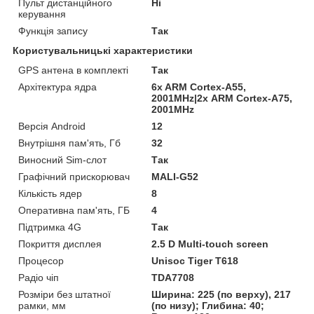
Пульт дистанційного
Ні
керування
Функція запису
Так
Користувальницькі характеристики
GPS антена в комплекті
Так
Архітектура ядра
6x ARM Cortex-A55,
2001MHz|2х ARM Cortex-A75,
2001MHz
Версія Android
12
Внутрішня пам'ять, Гб
32
Виносний Sim-слот
Так
Графічний прискорювач
MALI-G52
Кількість ядер
8
Оперативна пам'ять, ГБ
4
Підтримка 4G
Так
Покриття дисплея
2.5 D Multi-touch screen
Процесор
Unisoc Tiger T618
Радіо чіп
TDA7708
Розміри без штатної
Ширина: 225 (по верху), 217
рамки, мм
(по низу); Глибина: 40;