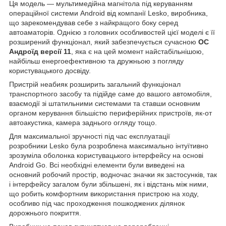
Ця модель — мультимедійна магнітола під керуванням
операційної системи Android від компанії Lesko, виробника,
що зарекомендував себе з найкращого боку серед
автоаматорів. Однією з головних особливостей цієї моделі є її
розширений функціонал, який забезпечується сучасною
ОС
Андроїд версії 11
, яка є на цей момент найстабільнішою,
найбільш енергоефективною та дружньою з погляду
користувацького досвіду.
Пристрій неабияк розширить загальний функціонал
транспортного засобу та підійде саме до вашого автомобіля,
взаємодії зі штатильними системами та ставши основним
органом керування більшістю периферійних пристроїв, як-от
автоакустика, камера заднього огляду тощо.
Для максимальної зручності під час експлуатації
розробники Lesko була розроблена максимально інтуїтивно
зрозуміла оболонка користувацького інтерфейсу на основі
Android Go. Всі необхідні елементи були виведені на
основний робочий простір, водночас значки як застосунків, так
і інтерфейсу загалом були збільшені, як і відстань між ними,
що робить комфортним використання пристрою на ходу,
особливо під час проходження пошкоджених ділянок
дорожнього покриття.