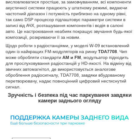
висловлюватися простіше, за замовчуванням, всі компоненти
акустичної системи працюють у штатному режимі, видаючи
частотний діапазон і потужність приблизно на одному рівні,
так само DSP процесор підлаштовує параметри системи в
записі від АЧХ, розташування компонентів і водія в салоні
авто. Це настроювання неабияк покращує звучання будь-якої
композиції, розкриваючи її за новим.
Щодо роботи з радіостанціями, у моделі W-09 встановлений
один із найкращих FM-модуляторів на ринку
TDA7708
. Чип
може обробляти стандарти
AM и FM
, модульатор підходить
для прослуховування радіостанцій у HD-якості. На відміну від
звичних автомагнітол, де використовується аналогове
оброблення радіосигналу, TDA7708, завдяки вбудованому
перетворювачу, надає повноцінний цифровий нестиснутий
сигнал.
Зручність і безпека під час паркування завдяки
камери заднього огляду