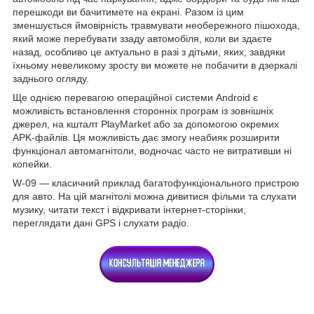
перешкоди ви бачитимете на екрані. Разом із цим
зменшується ймовірність травмувати необережного пішохода,
який може перебувати ззаду автомобіля, коли ви здаєте
назад, особливо це актуально в разі з дітьми, яких, завдяки
їхньому невеликому зросту ви можете не побачити в дзеркалі
заднього огляду.
Ще однією перевагою операційної системи Android є
можливість встановлення сторонніх програм із зовнішніх
джерел, на кшталт PlayMarket або за допомогою окремих
APK-файлів. Ця можливість дає змогу неабияк розширити
функціонал автомагнітоли, водночас часто не витративши ні
копейки.
W-09 — класичний приклад багатофункціонального пристрою
для авто. На цій магнітолі можна дивитися фільми та слухати
музику, читати текст і відкривати інтернет-сторінки,
переглядати дані GPS і слухати радіо.