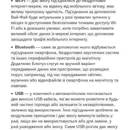
Wi-Fi
— дає змогу під'єднатися до бездротових
інтернет-мереж, на відміну від мобільного зв'язку, має
велику пропускну здатність. Під'єднання за допомогою
Вай-Фай буде актуальним у разі тривалих зупинок у
місцях із доступними безплатними точками доступу Wi-
Fi або в домашніх умовах, коли потрібно завантажити
великий обсяг даних із мережі інтернет, що допоможе
заощадити трафік мобільного інтернету.
Bluetooth
— саме за допомогою нього відбувається
під'єднання смартфона, бездротових акустичних систем
та інших периферійних пристроїв до магнітолу.
Додатково Блютуз слугує як зручний варіант
передавання даних між пристроями, що розміщені
поруч, наприклад, під час передавання світлин,
музичних або відеофайлів зі смартфона на магнітолу та
навпаки.
USB
— у комплекті з автомагнітолою постачається
два виносні USB-кабель, які ви можете розмітити в будь-
якій частині торпедо або залишити їх незакріпленими,
залежно від використання. Їхнє під'єднання зроблене за
модульним принципом і дає змогу вимкнути кабель у
разі, якщо він не використовується або для заміни, у
разі ушкодження або зносу. Саме USB-роз'єм дає змогу