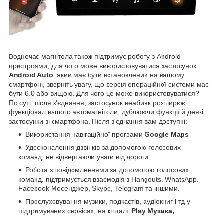
Водночас магнітола також підтримує роботу з Android
пристроями, для чого може використовуватися застосунок
Android Auto
, який має бути встановлений на вашому
смартфоні, зверніть увагу, що версія операційної системи має
бути 6.0 або вищою. Для чого це може використовуватися?
По суті, після з'єднання, застосунок неабияк розширює
функціонал вашого автомагнітоли, дублюючи функції й деякі
застосунки зі смартфона. Після з'єднання вам доступні:
Використання навігаційної програми
Google Maps
Удосконалення дзвінків за допомогою голосових
команд, не відвертаючи уваги від дороги
Робота з повідомленнями за допомогою голосових
команд, підтримується взаємодія з Hangouts, WhatsApp,
Facebook Месенджер, Skype, Telegram та іншими.
Прослуховування музики, подкастів, аудіокниг і тд у
підтримуваних сервісах, на кшталт
Play Музика,