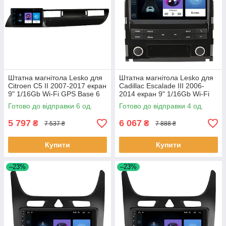
Штатна магнітола Lesko для
Штатна магнітола Lesko для
Citroen C5 II 2007-2017 екран
Cadillac Escalade III 2006-
9" 1/16Gb Wi-Fi GPS Base 6
2014 екран 9" 1/16Gb Wi-Fi
шт.
GPS Base Каміллак 4 шт.
Готово до відправки 6 од.
Готово до відправки 4 од.
5 797
6 067
₴
₴
7 537 ₴
7 888 ₴
Купити
Купити
–23%
–23%