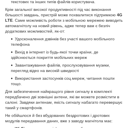
текстових та інших типів файлів користувача.
Крім загальної високої продуктивності під час виконання
більшості завдань, пристрій може похвалитися підтримкою
4G
LTE
. Саме можливість роботи з мобільною мережею виводить
автомагнітолу на новий рівень, адже тепер вам є безліч
додаткових можливостей, як-от:
Удосконалення дзвінків без участі вашого мобільного
телефона
Вихід в інтернет із будь-якої точки країни, де
здійснюється покриття мобільних мереж
Завантажування файлів, прослуховування музики,
перегляд відео на високій швидкості
Використання застосунків соц.мереж, читання пошти
тощо.
Для забезпечення найкращого рівня сигналу в комплекті
передбачено дві зовнішні антени, які ви можете розмістити в
салоні. Завдяки антенам, якість сигналу набагато перевершує
такий у смартфонів.
Не обійшлося й без вбудованих бездротових і дротових
модулів передавання даних, вже з заводу магнітола має: