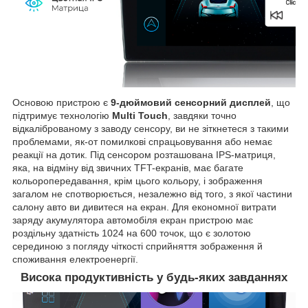
Основою пристрою є
9-дюймовий сенсорний дисплей
, що
підтримує технологію
Multi Touch
, завдяки точно
відкаліброваному з заводу сенсору, ви не зіткнетеся з такими
проблемами, як-от помилкові спрацьовування або немає
реакції на дотик. Під сенсором розташована IPS-матриця,
яка, на відміну від звичних TFT-екранів, має багате
кольоропередавання, крім цього кольору, і зображення
загалом не спотворюється, незалежно від того, з якої частини
салону авто ви дивитеся на екран. Для економної витрати
заряду акумулятора автомобіля екран пристрою має
роздільну здатність 1024 на 600 точок, що є золотою
серединою з погляду чіткості сприйняття зображення й
споживання електроенергії.
Висока продуктивність у будь-яких завданнях