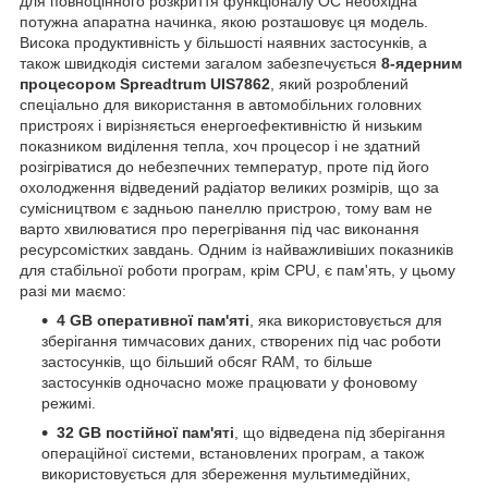
для повноцінного розкриття функціоналу ОС необхідна
потужна апаратна начинка, якою розташовує ця модель.
Висока продуктивність у більшості наявних застосунків, а
також швидкодія системи загалом забезпечується
8-ядерним
процесором
Spreadtrum UIS7862
, який розроблений
спеціально для використання в автомобільних головних
пристроях і вирізняється енергоефективністю й низьким
показником виділення тепла, хоч процесор і не здатний
розігріватися до небезпечних температур, проте під його
охолодження відведений радіатор великих розмірів, що за
сумісництвом є задньою панеллю пристрою, тому вам не
варто хвилюватися про перегрівання під час виконання
ресурсомістких завдань. Одним із найважливіших показників
для стабільної роботи програм, крім CPU, є пам'ять, у цьому
разі ми маємо:
4 GB оперативної пам'яті
, яка використовується для
зберігання тимчасових даних, створених під час роботи
застосунків, що більший обсяг RAM, то більше
застосунків одночасно може працювати у фоновому
режимі.
32 GB постійної пам'яті
, що відведена під зберігання
операційної системи, встановлених програм, а також
використовується для збереження мультимедійних,