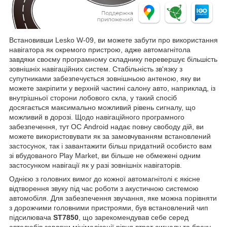
Встановивши Lesko W-09, ви можете забути про використання
навігатора як окремого пристрою, адже автомагнітола
завдяки своєму програмному складнику перевершує більшість
зовнішніх навігаційних систем. Стабільність зв'язку з
супутниками забезпечується зовнішньою антеною, яку ви
можете закріпити у верхній частині салону авто, наприклад, із
внутрішньої сторони лобового скла, у такий спосіб
досягається максимально можливий рівень сигналу, що
можливий в дорозі. Щодо навігаційного програмного
забезпечення, тут ОС Android надає повну свободу дій, ви
можете використовувати як за замовчуванням встановлений
застосунок, так і завантажити більш придатний особисто вам
зі вбудованого Play Market, ви більше не обмежені одним
застосунком навігації як у разі зовнішніх навігаторів.
Однією з головних вимог до кожної автомагнітолі є якісне
відтворення звуку під час роботи з акустичною системою
автомобіля. Для забезпечення звучання, яке можна порівняти
з дорожчими головними пристроями, був встановлений чип
підсилювача
ST7850
, що зарекомендував себе серед
автолюбів завдяки мінімалізації рівня втрат сигналу та браку