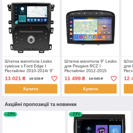
Штатна магнітола Lesko
Штатна магнітола 9" Lesko
Штат
сумісна з Ford Edge I
для Peugeot RCZ I
для 
Рестайлінг 2010-2014г 9"
Рестайлінг 2012-2015
Рест
2/32Gb 4G Wi-Fi GPS Top
2/32Gb CarPlay 4G Wi-Fi
4/64
13 021
11 499
12 
₴
₴
16 928 ₴
14 949 ₴
2шт
GPS Prime Пежо шт.
GPS 
Купити
Купити
Акційні пропозиції та новинки
–23%
–23%