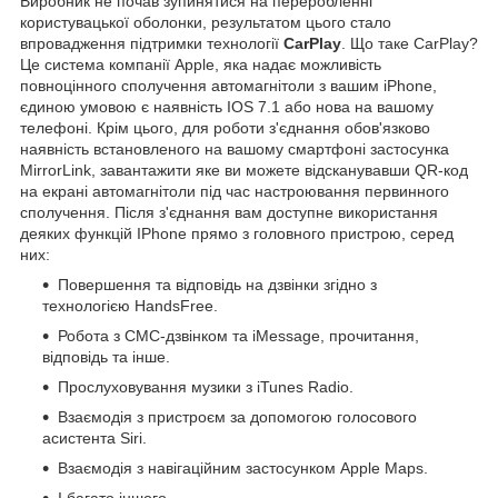
Виробник не почав зупинятися на переробленні
користувацької оболонки, результатом цього стало
впровадження підтримки технології
CarPlay
. Що таке CarPlay?
Це система компанії Apple, яка надає можливість
повноцінного сполучення автомагнітоли з вашим iPhone,
єдиною умовою є наявність IOS 7.1 або нова на вашому
телефоні. Крім цього, для роботи з'єднання обов'язково
наявність встановленого на вашому смартфоні застосунка
MirrorLink, завантажити яке ви можете відсканувавши QR-код
на екрані автомагнітоли під час настроювання первинного
сполучення. Після з'єднання вам доступне використання
деяких функцій IPhone прямо з головного пристрою, серед
них:
Повершення та відповідь на дзвінки згідно з
технологією HandsFree.
Робота з СМС-дзвінком та iMessage, прочитання,
відповідь та інше.
Прослуховування музики з iTunes Radio.
Взаємодія з пристроєм за допомогою голосового
асистента Siri.
Взаємодія з навігаційним застосунком Apple Maps.
І багато іншого.