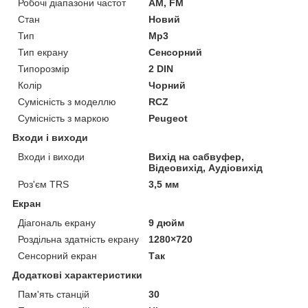
Робочі діапазони частот
AM, FM
Стан
Новий
Тип
Mp3
Тип екрану
Сенсорний
Типорозмір
2 DIN
Колір
Чорний
Сумісність з моделлю
RCZ
Сумісність з маркою
Peugeot
Входи і виходи
Входи і виходи
Вихід на сабвуфер,
Відеовихід, Аудіовихід
Роз'єм TRS
3,5 мм
Екран
Діагональ екрану
9 дюйм
Роздільна здатність екрану
1280×720
Сенсорний екран
Так
Додаткові характеристики
Пам'ять станцій
30