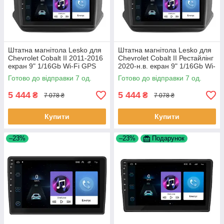
Штатна магнітола Lesko для
Штатна магнітола Lesko для
Chevrolet Cobalt II 2011-2016
Chevrolet Cobalt II Рестайлінг
екран 9" 1/16Gb Wi-Fi GPS
2020-н.в. екран 9" 1/16Gb Wi-
Base Шевроле Кобальт 7 шт.
Fi GPS Base 7 шт.
Готово до відправки 7 од.
Готово до відправки 7 од.
5 444
5 444
₴
₴
7 078 ₴
7 078 ₴
Купити
Купити
–23%
–23%
Подарунок