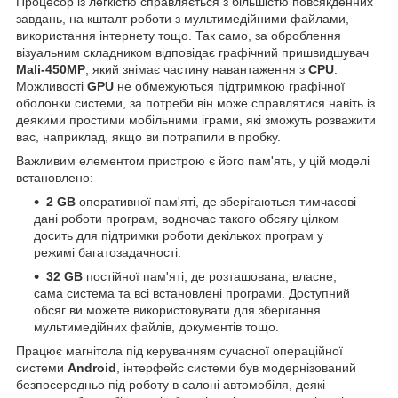
Процесор із легкістю справляється з більшістю повсякденних
завдань, на кшталт роботи з мультимедійними файлами,
використання інтернету тощо. Так само, за оброблення
візуальним складником відповідає графічний пришвидшувач
Mali-450MP
, який знімає частину навантаження з
CPU
.
Можливості
GPU
не обмежуються підтримкою графічної
оболонки системи, за потреби він може справлятися навіть із
деякими простими мобільними іграми, які зможуть розважити
вас, наприклад, якщо ви потрапили в пробку.
Важливим елементом пристрою є його пам'ять, у цій моделі
встановлено:
2 GB
оперативної пам'яті, де зберігаються тимчасові
дані роботи програм, водночас такого обсягу цілком
досить для підтримки роботи декількох програм у
режимі багатозадачності.
32 GB
постійної пам'яті, де розташована, власне,
сама система та всі встановлені програми. Доступний
обсяг ви можете використовувати для зберігання
мультимедійних файлів, документів тощо.
Працює магнітола під керуванням сучасної операційної
системи
Android
, інтерфейс системи був модернізований
безпосередньо під роботу в салоні автомобіля, деякі