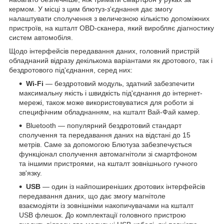
кермом. У місці з цим блютуз-з'єднання дає змогу
налаштувати сполучення з величезною кількістю допоміжних
пристроїв, на кшталт OBD-сканера, який виробляє діагностику
систем автомобіля.
Щодо інтерфейсів передавання даних, головний пристрій
обладнаний відразу декількома варіантами як дротового, так і
бездротового під'єднання, серед них:
Wi-Fi
— бездротовий модуль, здатний забезпечити
максимальну якість і швидкість під'єднання до інтернет-
мережі, також може використовуватися для роботи зі
специфічним обладнанням, на кшталт Вай-Фай камер.
Bluetooth — популярний бездротовий стандарт
сполучення та передавання даних на відстані до 15
метрів. Саме за допомогою Блютуза забезпечується
функціонал сполучення автомагнітоли зі смартфоном
та іншими пристроями, на кшталт зовнішнього гучного
зв'язку.
USB
— один із найпоширеніших дротових інтерфейсів
передавання даних, що дає змогу магнітоле
взаємодіяти із зовнішніми накопичувачами на кшталт
USB флешок. До комплектації головного пристрою