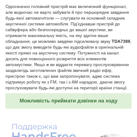
Однозначно головний пристрій має величезний функціонал,
але водночас не варто забувати й про першорядне завдання
будь-якої автомагнітоли — слугувати як основний складник
акустичної системи автомобіля. Під'єднавши пристрій до
сабвуфера або безпосередньо до вашої акустики, ви
отримаєте максимальну якість, на яку здатне ваше
обладнання, це можливо завдяки підсилювачу звуку
TDA7388
,
що дає змогу виводити будь-які аудіофайли в оригінальній
якості прямо на акустичну систему. Потужності на канал
досить для повноцінного розкриття всіх елементів
автоакустики. Якщо ж ви віддаєте перевагу прослуховуванню
заздалегідь заготовлених файлів звичний радіо ефір,
пристрою також є, що вам запропонувати, адже система
підтримує роботу як з FM, так і з AM нарадою, даючи змогу
прослуховувати будь-які доступні на території країни станції.
Можливість приймати дзвінки на ходу