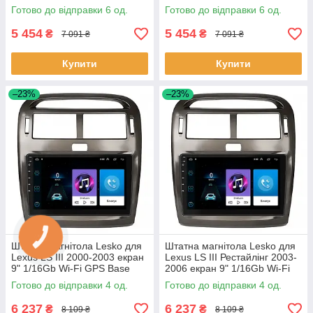
1/16Gb/Wi-Fi GPS Optima 6шт
Wi-Fi GPS Optima 6шт
Готово до відправки 6 од.
Готово до відправки 6 од.
5 454
5 454
₴
₴
7 091 ₴
7 091 ₴
Купити
Купити
–23%
–23%
Штатна магнітола Lesko для
Штатна магнітола Lesko для
Lexus LS III 2000-2003 екран
Lexus LS III Рестайлінг 2003-
9" 1/16Gb Wi-Fi GPS Base
2006 екран 9" 1/16Gb Wi-Fi
Лексус 4 шт.
GPS Base 4 шт.
Готово до відправки 4 од.
Готово до відправки 4 од.
6 237
6 237
₴
₴
8 109 ₴
8 109 ₴