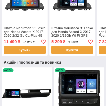
Штатна магнітола 9" Lesko
Штатна магнітола 9" Lesko
Штат
для Honda Accord X 2017-
для Honda Accord X 2017-
для 
2020 2/32 Gb CarPlay 4G
2020 1/16Gb Wi-Fi GPS
Рест
Wi-Fi GPS Prime
Base Хонда 8 шт.
екра
11 499
5 299
7 8
₴
₴
14 949 ₴
6 889 ₴
охолодження 8 яде 8 шт.
Base
Купити
Купити
Акційні пропозиції та новинки
–23%
–23%