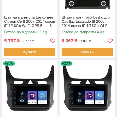
Штатна магнітола Lesko для
Штатна магнітола Lesko для
Citroen C5 II 2007-2017 екран
Cadillac Escalade III 2006-
9" 1/16Gb Wi-Fi GPS Base 6
2014 екран 9" 1/16Gb Wi-Fi
шт.
GPS Base Каміллак 4 шт.
Готово до відправки 6 од.
Готово до відправки 4 од.
5 797
6 067
₴
₴
7 537 ₴
7 888 ₴
Купити
Купити
–23%
–23%