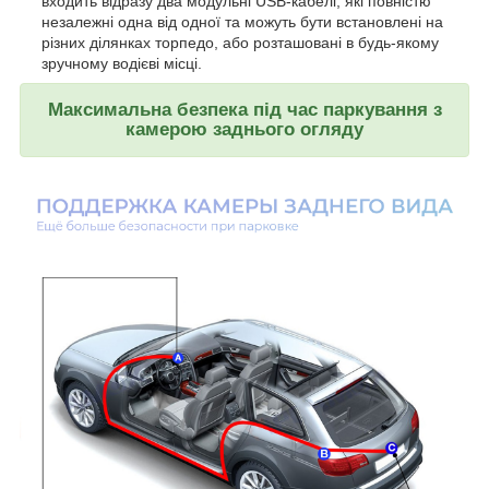
входить відразу два модульні USB-кабелі, які повністю
незалежні одна від одної та можуть бути встановлені на
різних ділянках торпедо, або розташовані в будь-якому
зручному водієві місці.
Максимальна безпека під час паркування з
камерою заднього огляду