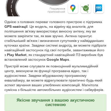
Однією з головних переваг головного пристрою є підтримка
GPS навігації
. Ця модель, на відміну від аналогів, для
поліпшення зв'язку використовує виносну антену, яку ви
можете закріпити так, як вам зручно. Антена гарантує
стабільніший зв'язок і визначення супутників у найвідданіших
куточках країни. Завдяки системі андроїд, ви можете підібрати
навігаційний застосунок під свої потреби, завантаживши його
з
Play Market
, як стандартний навігаційний ПЗ виробник був
встановлений застосунок
Google Maps
.
Пристрій може слугувати як повноцінний мультимедійний
центр, виконуючи як функції програвача відео, так і
аудіосистеми. Завдяки вбудованому програмному
еквалайзеру, ви можете відрегулювати практично будь-який
аспект звучання ваших улюблених композицій. Магнітола
сумісна з більшістю автомобільних аудіосистем і сабвуферів.
Якісне звучання з вашою акустичною
системою