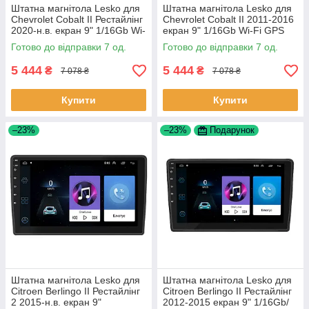
Штатна магнітола Lesko для
Штатна магнітола Lesko для
Chevrolet Cobalt II Рестайлінг
Chevrolet Cobalt II 2011-2016
2020-н.в. екран 9" 1/16Gb Wi-
екран 9" 1/16Gb Wi-Fi GPS
Fi GPS Base 7 шт.
Base Шевроле Кобальт 7 шт.
Готово до відправки 7 од.
Готово до відправки 7 од.
5 444
5 444
₴
₴
7 078 ₴
7 078 ₴
Купити
Купити
–23%
–23%
Подарунок
Штатна магнітола Lesko для
Штатна магнітола Lesko для
Citroen Berlingo II Рестайлінг
Citroen Berlingo II Рестайлінг
2 2015-н.в. екран 9"
2012-2015 екран 9" 1/16Gb/