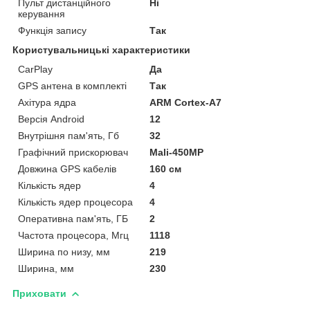
Пульт дистанційного
Ні
керування
Функція запису
Так
Користувальницькі характеристики
CarPlay
Да
GPS антена в комплекті
Так
Ахітура ядра
ARM Cortex-A7
Версія Android
12
Внутрішня пам'ять, Гб
32
Графічний прискорювач
Mali-450MP
Довжина GPS кабелів
160 см
Кількість ядер
4
Кількість ядер процесора
4
Оперативна пам'ять, ГБ
2
Частота процесора, Мгц
1118
Ширина по низу, мм
219
Ширина, мм
230
Приховати