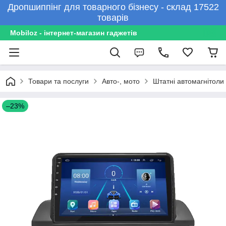
Дропшиппінг для товарного бізнесу - склад 17522
товарів
Mobiloz - інтернет-магазин гаджетів
Товари та послуги
Авто-, мото
Штатні автомагнітоли
–23%