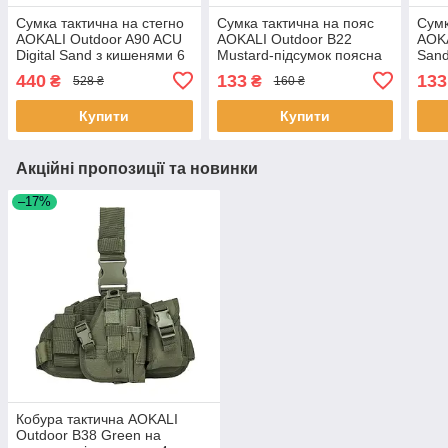
Сумка тактична на стегно
Сумка тактична на пояс
Сумк
AOKALI Outdoor A90 ACU
AOKALI Outdoor B22
AOKA
Digital Sand з кишенями 6
Mustard-підсумок поясна
Sand
шт.
2 шт.
440
133
133
₴
₴
528 ₴
160 ₴
Купити
Купити
Акційні пропозиції та новинки
–17%
Кобура тактична AOKALI
Outdoor B38 Green на