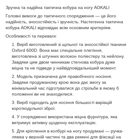
Зручна та надійна тактична кобура на ногу AOKALI
Головні вимоги до тактичного спорядження — це його
надійність, зносостійкість і зручність. Настегенна тактична
кобура AOKALI відповідає всім основним критеріям.
Особливості та переваги:
Виріб виготовлений зі щільної та зносостійкої тканини
Oxford 600D. Вона має спеціальне плетіння,
виготовлена зі штучних волокон поліестеру та нейлону.
Завдяки цим двом чинникам стегнова кобура дуже
міцна та не підведе у найвідповідальніший момент.
Модель призначена для правобічного носіння.
Завдяки продуманому крою вона дає змогу за
мінімальний час підготуватися до стрільби в якому б
положенні ви не знаходилися.
Виріб підходить для носіння більшості варіацій
короткодульної зброї.
У спорядженні використана міцна фурнітура, яка
витримує активну щоденну експлуатацію.
Для кріплення в колбурі на ногу продумані — ручка-
лямка у верхній частині та два ремені для фіксації на