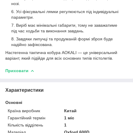
нозі.
Усі фіксувальні лямки регулюються під індивідуальні
параметри.
Виріб має мінімальні габарити, тому не заважатиме
під час ходьби та виконання завдань.
Завдяки липучці та продуманій формі зброя буде
надійно зафіксована.
Настегенна тактична кобура AOKALI — це універсальний
варіант, який підійде для всіх основних типів пістолетів.
Приховати
Характеристики
Основні
Країна виробник
Китай
Гарантійний термін
1 міс
Кількість відділень
1
Матеріал
Oxford 600D