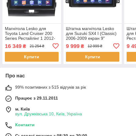
Магнітола Lesko для
Штатна магнітола Lesko
Штат
Toyota Land Cruiser 200
для Suzuki SX4 I (Classic)
для 
Series Рестайлінг 1 2012-
2006-2009 екран 9"
Рест
2015 екран 10" 4/32Gb 4G
4/32Gb 4G Wi-Fi GPS Top
2020
16 349
9 999
9 4
₴
₴
21 254 ₴
12 999 ₴
Wi-Fi GPS T 12шт
1 шт.
Wi-F
Купити
Купити
Про нас
99% позитивних з 515 відгуків за рік
Працює з 29.11.2011
м. Київ
вул. Дружківська 10, Київ, Україна
Контакти
Сьогодні працює з 08:30 до 20:00