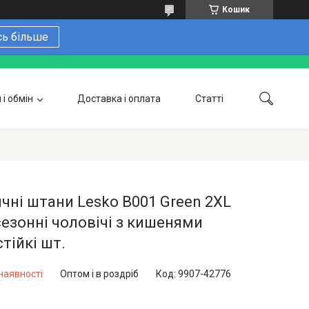
Кошик
сь більше
і обмін
Доставка і оплата
Статті
 замовити онлайн
Про нас
Контакти
Напишіть нам в Telegram
Фотогалерея
чні штани Lesko B001 Green 2XL
езонні чоловічі з кишенями
тійкі шт.
наявності
Оптом і в роздріб
Код:
9907-42776