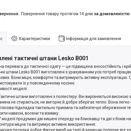
повернення товару протягом 14 днів
за домовленістю
с
Характеристики
Інформація для замовлення
плені тактичні штани Lesko B001
на перевага до тактичної одягу — це підвищена зносостійкість і крій
чні штани Lesko B001 виготовлені з урахуванням усіх потреб працівн
кових. Вони міцні, комфортні та витримують активну експлуатацію. 
истовувати їх у повсякденному носінні.
ивості моделі:
Тактичні штани виготовлені з поліестеру. Він вирізняється високою 
анина не стирається, не вигоряє й добре зберігає тепло. Вона легко
Флісова підкладка тактильно приємна та забезпечує збереження т
сити навесні, восени та взимку.
У моделі продумані дві кишені спереду на блискавці та дві з боків н
рнітура міцна та витримує активне використання.
Висока посадка добре фіксує виріб на талії й захищає поперек від х