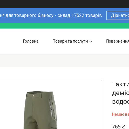
г для товарного бізнесу - склад 17522 товарів
Дізнати
Головна
Товари та послуги
Повернення 
Чому варто купувати у нас
6 причин
Оптовим покупцям
Такти
деміс
водос
Немає в 
765 ₴