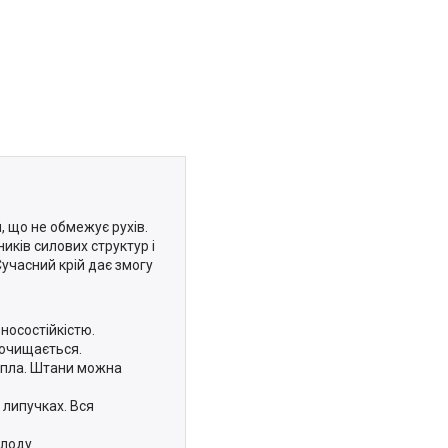
, що не обмежує рухів.
иків силових структур і
Сучасний крій дає змогу
зносостійкістю.
 очищається.
епла. Штани можна
а липучках. Вся
олоду.