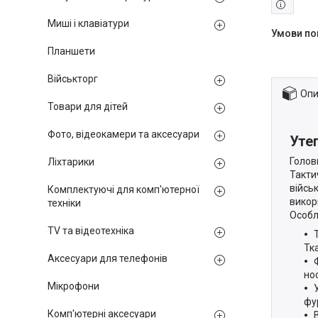
Миші і клавіатури
Планшети
Військторг
Опи
Товари для дітей
Фото, відеокамери та аксесуари
Уте
Голов
Ліхтарики
Такти
війсь
Комплектуючі для комп'ютерної
викор
техніки
Особл
TV та відеотехніка
Тк
Аксесуари для телефонів
но
Мікрофони
фу
Комп'ютерні аксесуари