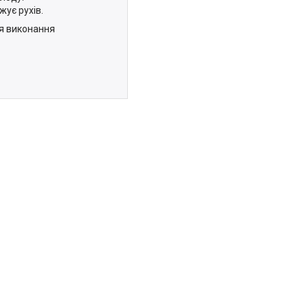
ує рухів.
ля виконання