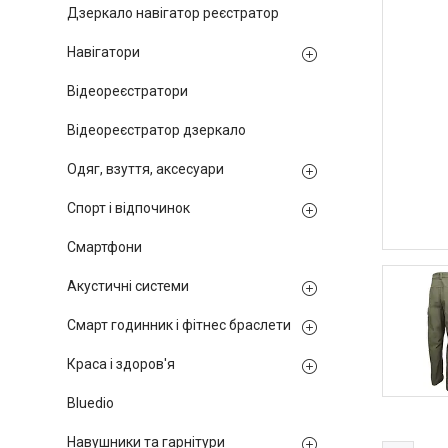
Дзеркало навігатор реєстратор
Навігатори
Відеореєстратори
Відеореєстратор дзеркало
Одяг, взуття, аксесуари
Спорт і відпочинок
Смартфони
Акустичні системи
Смарт годинник і фітнес браслети
Краса і здоров'я
Bluedio
Навушники та гарнітури