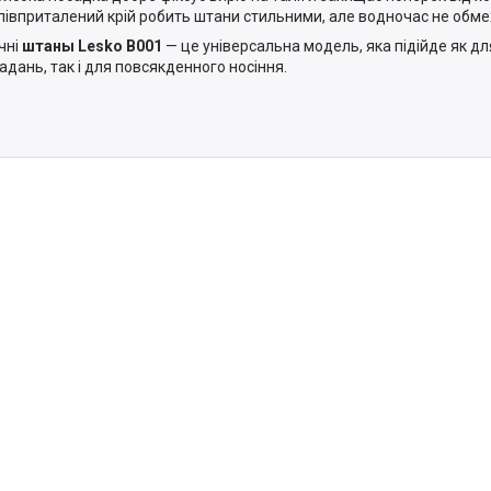
півприталений крій робить штани стильними, але водночас не обмеж
чні
штаны Lesko B001
— це універсальна модель, яка підійде як д
адань, так і для повсякденного носіння.