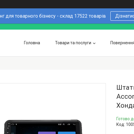
г для товарного бізнесу - склад 17522 товарів
Дізнати
Головна
Товари та послуги
Повернення 
Чому варто купувати у нас
6 причин
Оптовим покупцям
Штатн
Accor
Хонда
Готово д
Код:
100