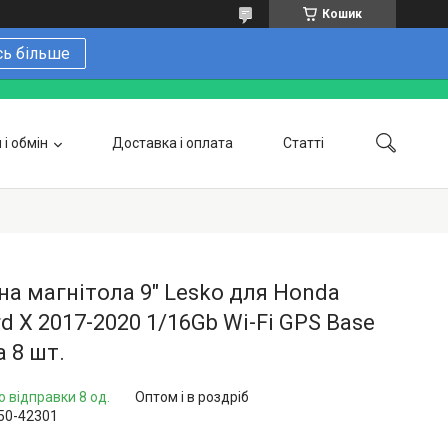
Кошик
сь більше
і обмін
Доставка і оплата
Статті
 замовити онлайн
Про нас
Контакти
Напишіть нам в Telegram
Фотогалерея
а магнітола 9" Lesko для Honda
d X 2017-2020 1/16Gb Wi-Fi GPS Base
 8 шт.
о відправки 8 од.
Оптом і в роздріб
50-42301