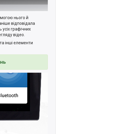
омогою нього й
аніше відповідала
 усіх графічних
гляду відео.
та інші елементи
ань