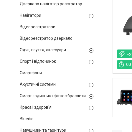
Дзеркало навігатор реєстратор
Навігатори
Відеореєстратори
Відеореєстратор дзеркало
Одяг, взуття, аксесуари
–2
Спорт і відпочинок
0
0
Смартфони
Акустичні системи
Смарт годинник і фітнес браслети
Краса і здоров'я
Bluedio
Навушники та гарнітури