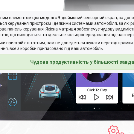
ним елементом цієї моделі є 9-дюймовий сенсорний екран, за доп
ься керування пристроєм і деякими системами автомобіля, за які р
ова панель керування. Якісна матриця забезпечує чудову видимість
нтів, що виводяться, та ідеальне кольоропередавання під час пере
ьки пристрій є штатним, вам не доведеться шукати перехідні рамки 
ення, все з коробки припасовано під ваш автомобіль.
Чудова продуктивність у більшості завд