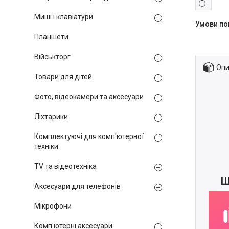
Миші і клавіатури
Планшети
Військторг
Опи
Товари для дітей
Фото, відеокамери та аксесуари
Ліхтарики
Комплектуючі для комп'ютерної
техніки
TV та відеотехніка
Ш
Аксесуари для телефонів
Мікрофони
Комп'ютерні аксесуари