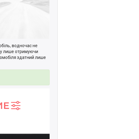
обіль, водночас не
мку лише отримуючи
томобіля здатний лише