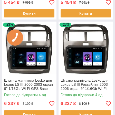
5 454
5 454
₴
₴
7 091 ₴
7 091 ₴
Купити
Купити
–23%
–23%
Штатна магнітола Lesko для
Штатна магнітола Lesko для
Lexus LS III 2000-2003 екран
Lexus LS III Рестайлінг 2003-
9" 1/16Gb Wi-Fi GPS Base
2006 екран 9" 1/16Gb Wi-Fi
Лексус 4 шт.
GPS Base 4 шт.
Готово до відправки 4 од.
Готово до відправки 4 од.
6 237
6 237
₴
₴
8 109 ₴
8 109 ₴
Купити
Купити