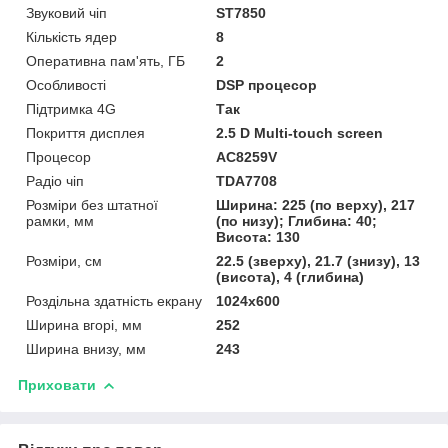
Звуковий чіп
ST7850
Кількість ядер
8
Оперативна пам'ять, ГБ
2
Особливості
DSP процесор
Підтримка 4G
Так
Покриття дисплея
2.5 D Multi-touch screen
Процесор
AC8259V
Радіо чіп
TDA7708
Розміри без штатної
Ширина: 225 (по верху), 217
рамки, мм
(по низу); Глибина: 40;
Висота: 130
Розміри, см
22.5 (зверху), 21.7 (знизу), 13
(висота), 4 (глибина)
Роздільна здатність екрану
1024х600
Ширина вгорі, мм
252
Ширина внизу, мм
243
Приховати