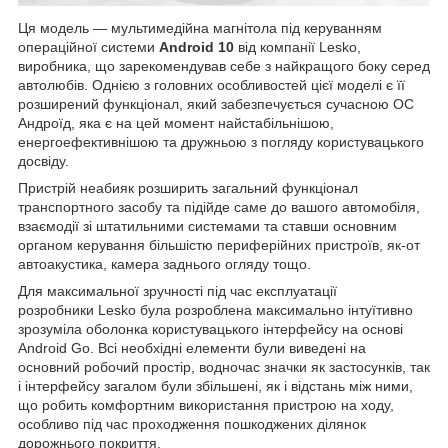
Ця модель — мультимедійна магнітола під керуванням
операційної системи
Android 10
від компанії Lesko,
виробника, що зарекомендував себе з найкращого боку серед
автолюбів. Однією з головних особливостей цієї моделі є її
розширений функціонал, який забезпечується сучасною ОС
Андроїд, яка є на цей момент найстабільнішою,
енергоефективнішою та дружньою з погляду користувацького
досвіду.
Пристрій неабияк розширить загальний функціонал
транспортного засобу та підійде саме до вашого автомобіля,
взаємодії зі штатильними системами та ставши основним
органом керування більшістю периферійних пристроїв, як-от
автоакустика, камера заднього огляду тощо.
Для максимальної зручності під час експлуатації
розробники Lesko була розроблена максимально інтуїтивно
зрозуміла оболонка користувацького інтерфейсу на основі
Android Go. Всі необхідні елементи були виведені на
основний робочий простір, водночас значки як застосунків, так
і інтерфейсу загалом були збільшені, як і відстань між ними,
що робить комфортним використання пристрою на ходу,
особливо під час проходження пошкоджених ділянок
дорожнього покриття.