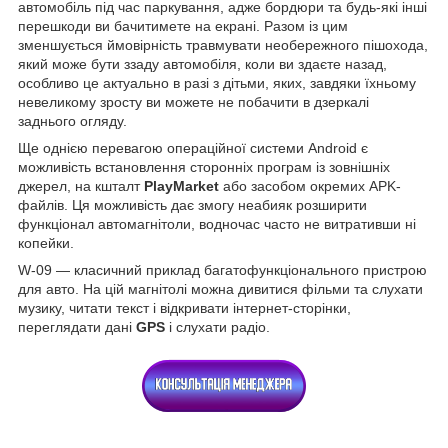
автомобіль під час паркування, адже бордюри та будь-які інші
перешкоди ви бачитимете на екрані. Разом із цим
зменшується ймовірність травмувати необережного пішохода,
який може бути ззаду автомобіля, коли ви здаєте назад,
особливо це актуально в разі з дітьми, яких, завдяки їхньому
невеликому зросту ви можете не побачити в дзеркалі
заднього огляду.
Ще однією перевагою операційної системи Android є
можливість встановлення сторонніх програм із зовнішніх
джерел, на кшталт
PlayMarket
або засобом окремих APK-
файлів. Ця можливість дає змогу неабияк розширити
функціонал автомагнітоли, водночас часто не витративши ні
копейки.
W-09 — класичний приклад багатофункціонального пристрою
для авто. На цій магнітолі можна дивитися фільми та слухати
музику, читати текст і відкривати інтернет-сторінки,
переглядати дані
GPS
і слухати радіо.