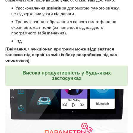
обмежуватися лише вашою уявою. Отже, вам доступно:
Удосконалення дзвінків за допомогою гучного зв'язку,
не відвертаючи уваги від дороги.
Транслювання зображення з вашого смартфона на
екран автомагнітоли (за наявності відповідного
програмного забезпечення).
і тд
[Внімання. Функціонал програми може відрізнятися
залежно від версії та змін із боку розробника під час
оновлення]
Висока продуктивність у будь-яких
застосунках