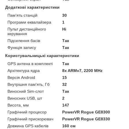
Додаткові характеристики
Пам'ять станцій
30
Програми еквалайзера
1
Пульт дистанційного
Ні
керування
Підсилення басів
Так
Функція запису
Так
Користувальницькі характеристики
GPS антена в комплекті
Так
Архітектура ядра
8x ARMv7, 2200 MHz
Версія Android
15
Внутрішня пам'ять, Гб
32
Виносний Sim-слот
Так
Виносних USB, шт
2
Висота, мм
147
Графічний процесор
PowerVR Rogue GE8300
Графічний прискорювач
PowerVR Rogue GE8330
Довжина GPS кабелів
160 см