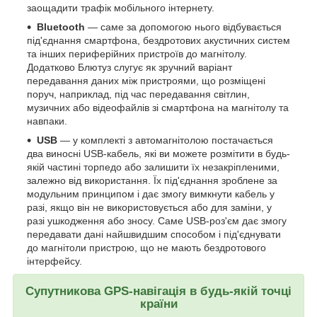
заощадити трафік мобільного інтернету.
Bluetooth
— саме за допомогою нього відбувається
під'єднання смартфона, бездротових акустичних систем
та інших периферійних пристроїв до магнітолу.
Додатково Блютуз слугує як зручний варіант
передавання даних між пристроями, що розміщені
поруч, наприклад, під час передавання світлин,
музичних або відеофайлів зі смартфона на магнітолу та
навпаки.
USB
— у комплекті з автомагнітолою постачається
два виносні USB-кабель, які ви можете розмітити в будь-
якій частині торпедо або залишити їх незакріпленими,
залежно від використання. Їх під'єднання зроблене за
модульним принципом і дає змогу вимкнути кабель у
разі, якщо він не використовується або для заміни, у
разі ушкодження або зносу. Саме USB-роз'єм дає змогу
передавати дані найшвидшим способом і під'єднувати
до магнітоли пристрою, що не мають бездротового
інтерфейсу.
Супутникова GPS-навігація в будь-якій точці
країни