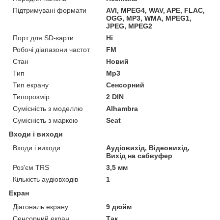
Підтримувані формати
AVI, MPEG4, WAV, APE, FLAC,
OGG, MP3, WMA, MPEG1,
JPEG, MPEG2
Порт для SD-карти
Ні
Робочі діапазони частот
FM
Стан
Новий
Тип
Mp3
Тип екрану
Сенсорний
Типорозмір
2 DIN
Сумісність з моделлю
Alhambra
Сумісність з маркою
Seat
Входи і виходи
Входи і виходи
Аудіовихід, Відеовихід,
Вихід на сабвуфер
Роз'єм TRS
3,5 мм
Кількість аудіовходів
1
Екран
Діагональ екрану
9 дюйм
Сенсорний екран
Так