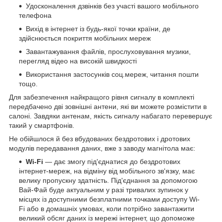
Удосконалення дзвінків без участі вашого мобільного
телефона
Вихід в інтернет із будь-якої точки країни, де
здійснюється покриття мобільних мереж
Завантажування файлів, прослуховування музики,
перегляд відео на високій швидкості
Використання застосунків соц.мереж, читання пошти
тощо.
Для забезпечення найкращого рівня сигналу в комплекті
передбачено дві зовнішні антени, які ви можете розмістити в
салоні. Завдяки антенам, якість сигналу набагато перевершує
такий у смартфонів.
Не обійшлося й без вбудованих бездротових і дротових
модулів передавання даних, вже з заводу магнітола має:
Wi-Fi
— дає змогу під'єднатися до бездротових
інтернет-мереж, на відміну від мобільного зв'язку, має
велику пропускну здатність. Під'єднання за допомогою
Вай-Фай буде актуальним у разі тривалих зупинок у
місцях із доступними безплатними точками доступу Wi-
Fi або в домашніх умовах, коли потрібно завантажити
великий обсяг даних із мережі інтернет, що допоможе