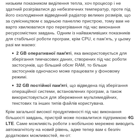
низьким показником виділення тепла, хоч процесор і не
здатний розігріватися до небезпечних температур, проте під
його охолодження відведений радіатор великих розмірів, що
за сумісництвом є задньою панеллю пристрою, тому вам не
варто хвилюватися про перегрівання під час виконання
ресурсомістких завдань. Одним із найважливіших показників
для стабільної роботи програм, крім CPU, є пам'ять, у цьому
разі ми маємо:
2 GB оперативної пам'яті
, яка використовується для
зберігання тимчасових даних, створених під час роботи
застосунків, що більший обсяг RAM, то більше
застосунків одночасно може працювати у фоновому
режимі.
32 GB
постійної пам'яті
, що відведена під зберігання
операційної системи, встановлених програм, а також
використовується для збереження мультимедійних,
текстових та інших типів файлів користувача.
Крім загальної високої продуктивності під час виконання
більшості завдань, пристрій може похвалитися підтримкою
4G
LTE
. Саме можливість роботи з мобільною мережею виводить
автомагнітолу на новий рівень, адже тепер вам є безліч
додаткових можливостей, як-от: