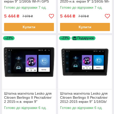
екран 9" 1/16Gb Wi-Fi GPS
2020-н.в. екран 9" 1/16Gb Wi-
Base Шевроле Кобальт 7 шт.
Fi GPS Base 7 шт.
Готово до відправки 7 од.
Готово до відправки 7 од.
5 444
5 444
₴
₴
7 078 ₴
7 078 ₴
Купити
Купити
–23%
–23%
Подарунок
Штатна магнітола Lesko для
Штатна магнітола Lesko для
Citroen Berlingo II Рестайлінг
Citroen Berlingo II Рестайлінг
2 2015-н.в. екран 9"
2012-2015 екран 9" 1/16Gb/
1/16Gb/Wi-Fi GPS Optima 6шт
Wi-Fi GPS Optima 6шт
Готово до відправки 6 од.
Готово до відправки 6 од.