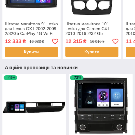
Штатна магнітола 9" Lesko
Штатна магнітола 10"
Штат
для Lexus GX I 2002-2009
Lesko для Citroen C4 II
для 
2/32Gb CarPlay 4G Wi-Fi
2010-2016 2/32 Gb
2010
GPS Prime IPS 8 ядер
CarPlay 4G Wi-Fi GPS
CarP
12 333
12 315
11 
₴
₴
16 033 ₴
16 010 ₴
Лексус 2 шт.
Prime Ситроен 10 шт.
Prim
Купити
Купити
Акційні пропозиції та новинки
–23%
–23%