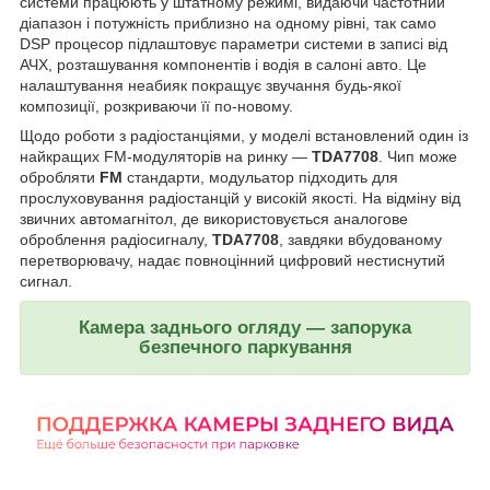
системи працюють у штатному режимі, видаючи частотний
діапазон і потужність приблизно на одному рівні, так само
DSP процесор підлаштовує параметри системи в записі від
АЧХ, розташування компонентів і водія в салоні авто. Це
налаштування неабияк покращує звучання будь-якої
композиції, розкриваючи її по-новому.
Щодо роботи з радіостанціями, у моделі встановлений один із
найкращих FM-модуляторів на ринку —
TDA7708
. Чип може
обробляти
FM
стандарти, модульатор підходить для
прослуховування радіостанцій у високій якості. На відміну від
звичних автомагнітол, де використовується аналогове
оброблення радіосигналу,
TDA7708
, завдяки вбудованому
перетворювачу, надає повноцінний цифровий нестиснутий
сигнал.
Камера заднього огляду — запорука
безпечного паркування