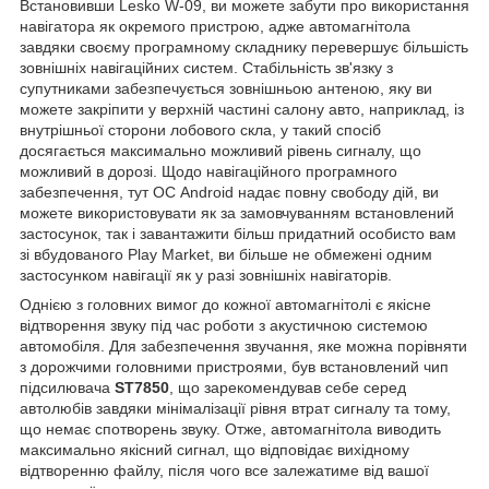
Встановивши Lesko W-09, ви можете забути про використання
навігатора як окремого пристрою, адже автомагнітола
завдяки своєму програмному складнику перевершує більшість
зовнішніх навігаційних систем. Стабільність зв'язку з
супутниками забезпечується зовнішньою антеною, яку ви
можете закріпити у верхній частині салону авто, наприклад, із
внутрішньої сторони лобового скла, у такий спосіб
досягається максимально можливий рівень сигналу, що
можливий в дорозі. Щодо навігаційного програмного
забезпечення, тут ОС Android надає повну свободу дій, ви
можете використовувати як за замовчуванням встановлений
застосунок, так і завантажити більш придатний особисто вам
зі вбудованого Play Market, ви більше не обмежені одним
застосунком навігації як у разі зовнішніх навігаторів.
Однією з головних вимог до кожної автомагнітолі є якісне
відтворення звуку під час роботи з акустичною системою
автомобіля. Для забезпечення звучання, яке можна порівняти
з дорожчими головними пристроями, був встановлений чип
підсилювача
ST7850
, що зарекомендував себе серед
автолюбів завдяки мінімалізації рівня втрат сигналу та тому,
що немає спотворень звуку. Отже, автомагнітола виводить
максимально якісний сигнал, що відповідає вихідному
відтворенню файлу, після чого все залежатиме від вашої