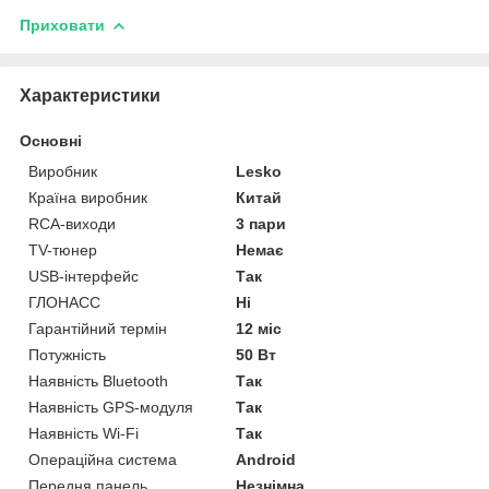
Приховати
Характеристики
Основні
Виробник
Lesko
Країна виробник
Китай
RCA-виходи
3 пари
TV-тюнер
Немає
USB-інтерфейс
Так
ГЛОНАСС
Ні
Гарантійний термін
12 міс
Потужність
50 Вт
Наявність Bluetooth
Так
Наявність GPS-модуля
Так
Наявність Wi-Fi
Так
Операційна система
Android
Передня панель
Незнімна