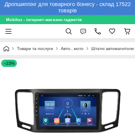
Дропшиппінг для товарного бізнесу - склад 17522
товарів
Mobiloz - інтернет-магазин гаджетів
Товари та послуги
Авто-, мото
Штатні автомагнітоли
–23%