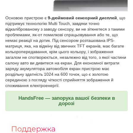
Основою пристрою є
9-дюймовий сенсорний дисплей
, що
підтримує технологію Multi Touch, завдяки точно
відкаліброваному з заводу сенсору, ви не зіткнетеся з такими
проблемами, як-от помилкові спрацьовування або те, що
немає реакції на дотик. Під сенсором розташована IPS-
матриця, яка, на відміну від звичних TFT екранів, має багате
кольоропередавання, крім цього кольору, і зображення
загалом не спотворюється, незалежно від того, з якої частини
салону авто ви дивитеся на екран. Для економної витрати
заряду акумулятора автомобіля екран пристрою має
роздільну здатність 1024 на 600 точок, що є золотою
серединою з погляду чіткості сприйняття зображення й
споживання електроенергії.
HandsFree — запорука вашої безпеки в
дорозі