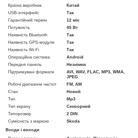
Країна виробник
Китай
USB-інтерфейс
Так
Гарантійний термін
12 міс
Потужність
45 Вт
Наявність Bluetooth
Так
Наявність GPS-модуля
Так
Наявність Wi-Fi
Так
Операційна система
Android
Передня панель
Незнімна
Підтримувані формати
AVI, WAV, FLAC, MP3, WMA,
JPEG
Робочі діапазони частот
FM, AM
Стан
Новий
Тип
Mp3
Тип екрану
Сенсорний
Типорозмір
2 DIN
Сумісність з маркою
Skoda
Входи і виходи