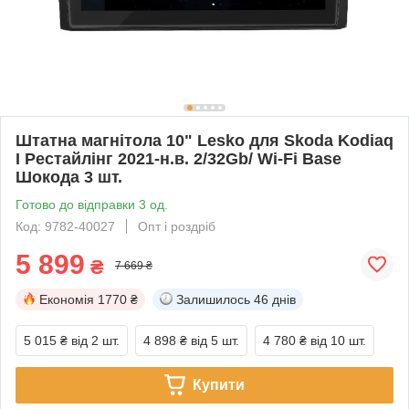
Штатна магнітола 10" Lesko для Skoda Kodiaq
I Рестайлінг 2021-н.в. 2/32Gb/ Wi-Fi Base
Шокода 3 шт.
Готово до відправки 3 од.
Код: 9782-40027
Опт і роздріб
5 899
₴
7 669 ₴
Економія
1770 ₴
Залишилось
46 днів
5 015 ₴
від 2 шт.
4 898 ₴
від 5 шт.
4 780 ₴
від 10 шт.
Купити