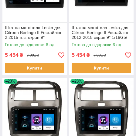
Штатна магнітола Lesko для
Штатна магнітола Lesko для
Citroen Berlingo II Рестайлінг
Citroen Berlingo II Рестайлінг
2 2015-н.в. екран 9"
2012-2015 екран 9" 1/16Gb/
1/16Gb/Wi-Fi GPS Optima 6шт
Wi-Fi GPS Optima 6шт
Готово до відправки 6 од.
Готово до відправки 6 од.
5 454
5 454
₴
₴
7 091 ₴
7 091 ₴
Купити
Купити
–23%
–23%