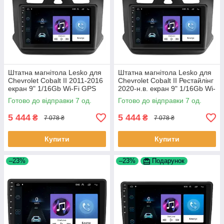
Штатна магнітола Lesko для
Штатна магнітола Lesko для
Chevrolet Cobalt II 2011-2016
Chevrolet Cobalt II Рестайлінг
екран 9" 1/16Gb Wi-Fi GPS
2020-н.в. екран 9" 1/16Gb Wi-
Base Шевроле Кобальт 7 шт.
Fi GPS Base 7 шт.
Готово до відправки 7 од.
Готово до відправки 7 од.
5 444
5 444
₴
₴
7 078 ₴
7 078 ₴
Купити
Купити
–23%
–23%
Подарунок