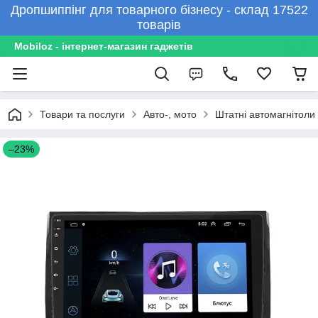
Дропшиппінг для товарного бізнесу - склад 17522
товарів
Mobiloz - інтернет-магазин гаджетів
Товари та послуги
Авто-, мото
Штатні автомагнітоли
–23%