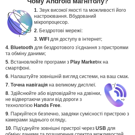
Чому Android магнітолу?
1
. Звук високої якості та можливості його
настроювання. Вбудований
мікропроцесор.
2
. Бездротові мережі:
3
.
WIFI
для доступу в інтернет;
4
.
Bluetooth
для бездротового з'єднання з пристроями
та обміну даними;
5
.
Встановлюйте програми з
Play Market
як на
смартфоні.
6
.
Налаштуйте зовнішній вигляд системи, на ваш смак.
7
.
Точна навігація
на великому дисплеї
.
8
.
Здійснюйте або відповідайте на дзвінки,
не відвертаючи уваги від дороги з
технологією
Hands Free
.
9
. Паркуйтеся безпечно, завдяки сумісності пристрою з
камерами заднього огляду
.
10
. Під'єднуйте зовнішні пристрої через
USB
для
обміну даними та розширення спектра можливостей