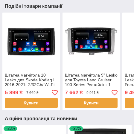
Подібні товари компанії
Штатна магнітола 10"
Штатна магнітола 9" Lesko
Штат
Lesko для Skoda Kodiaq I
для Toyota Land Cruiser
Lesk
2016-2021г 2/32Gb/ Wi-Fi
100 Series Рестайлінг 1
Рест
Base Шкода 3 шт.
2002-2005 2/32Gb/ Wi-Fi
2/32
5 899
7 662
9 4
₴
₴
7 669 ₴
9 961 ₴
Тойота 5шт
Шко
Купити
Купити
Акційні пропозиції та новинки
–23%
–23%