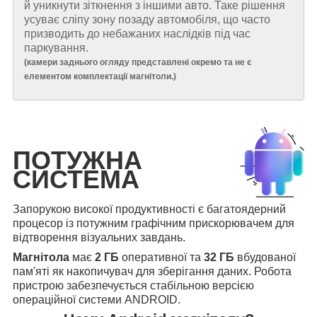
й уникнути зіткнення з іншими авто. Таке рішення
усуває сліпу зону позаду автомобіля, що часто
призводить до небажаних наслідків під час
паркування.
(
камери заднього огляду представлені окремо та не є
елементом комплектації магнітоли.
)
ПОТУЖНА
СИСТЕМА
Запорукою високої продуктивності є багатоядерний
процесор із потужним графічним прискорювачем для
відтворення візуальних завдань.
Магнітола
має
2 ГБ
оперативної та
32 ГБ
вбудованої
пам'яті як накопичувач для зберігання даних. Робота
пристрою забезпечується стабільною версією
операційної системи ANDROID.