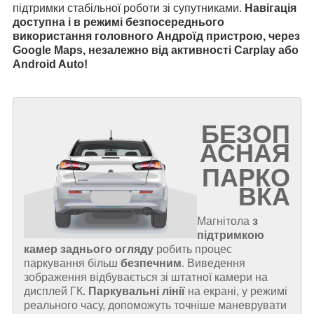
підтримки стабільної роботи зі супутниками.
Навігація
доступна і в режимі безпосереднього
використання головного Андроїд пристрою, через
Google Maps, незалежно від активності Carplay або
Android Auto!
БЕЗОП
АСНАЯ
ПАРКО
ВКА
Магнітола
з
підтримкою
камер заднього огляду
робить процес
паркування більш
безпечним
. Виведення
зображення відбувається зі штатної камери на
дисплей ГК.
Паркувальні лінії
на екрані, у режимі
реального часу, допоможуть точніше маневрувати