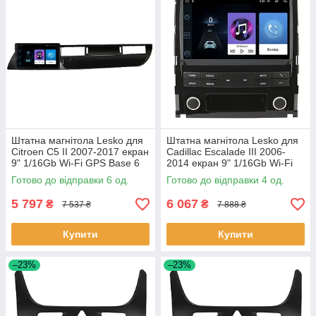
Штатна магнітола Lesko для
Штатна магнітола Lesko для
Citroen C5 II 2007-2017 екран
Cadillac Escalade III 2006-
9" 1/16Gb Wi-Fi GPS Base 6
2014 екран 9" 1/16Gb Wi-Fi
шт.
GPS Base Каміллак 4 шт.
Готово до відправки 6 од.
Готово до відправки 4 од.
5 797
6 067
₴
₴
7 537 ₴
7 888 ₴
Купити
Купити
–23%
–23%