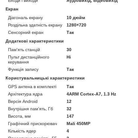
Входи і виходи
Аудіовихід, Відеовихід
Екран
Діагональ екрану
10 дюйм
Роздільна здатність екрану
1280×720
Сенсорний екран
Так
Додаткові характеристики
Пам'ять станцій
30
Пульт дистанційного
Ні
керування
Функція запису
Так
Користувальницькі характеристики
GPS антена в комплекті
Так
Архітектура ядра
4ARM Cortex-A7, 1.3 Hz
Версія Android
12
Внутрішня пам'ять, Гб
32
Висота, мм
147
Графічний прискорювач
Mali 450MP
Кількість ядер
4