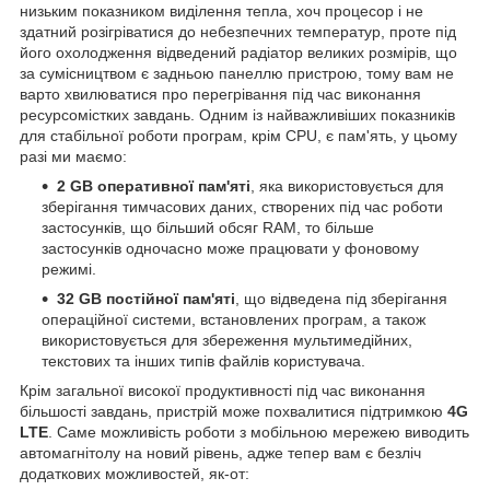
низьким показником виділення тепла, хоч процесор і не
здатний розігріватися до небезпечних температур, проте під
його охолодження відведений радіатор великих розмірів, що
за сумісництвом є задньою панеллю пристрою, тому вам не
варто хвилюватися про перегрівання під час виконання
ресурсомістких завдань. Одним із найважливіших показників
для стабільної роботи програм, крім CPU, є пам'ять, у цьому
разі ми маємо:
2 GB оперативної пам'яті
, яка використовується для
зберігання тимчасових даних, створених під час роботи
застосунків, що більший обсяг RAM, то більше
застосунків одночасно може працювати у фоновому
режимі.
32 GB
постійної пам'яті
, що відведена під зберігання
операційної системи, встановлених програм, а також
використовується для збереження мультимедійних,
текстових та інших типів файлів користувача.
Крім загальної високої продуктивності під час виконання
більшості завдань, пристрій може похвалитися підтримкою
4G
LTE
. Саме можливість роботи з мобільною мережею виводить
автомагнітолу на новий рівень, адже тепер вам є безліч
додаткових можливостей, як-от: