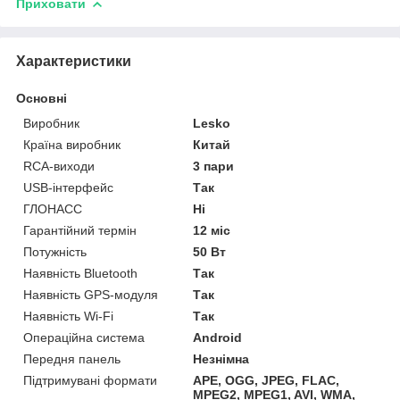
Приховати
Характеристики
Основні
Виробник
Lesko
Країна виробник
Китай
RCA-виходи
3 пари
USB-інтерфейс
Так
ГЛОНАСС
Ні
Гарантійний термін
12 міс
Потужність
50 Вт
Наявність Bluetooth
Так
Наявність GPS-модуля
Так
Наявність Wi-Fi
Так
Операційна система
Android
Передня панель
Незнімна
Підтримувані формати
APE, OGG, JPEG, FLAC,
MPEG2, MPEG1, AVI, WMA,