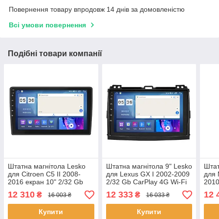
Повернення товару впродовж 14 днів за домовленістю
Всі умови повернення
Подібні товари компанії
Штатна магнітола Lesko
Штатна магнітола 9" Lesko
Штат
для Citroen C5 II 2008-
для Lexus GX I 2002-2009
для 
2016 екран 10" 2/32 Gb
2/32 Gb CarPlay 4G Wi-Fi
2010
CarPlay 4G Wi-Fi GPS
GPS Prime IPS 8 ядер
Wi-F
12 310
12 333
12 
₴
₴
16 003 ₴
16 033 ₴
Prime 5 шт.
Лексус 2 шт.
Мазд
Купити
Купити