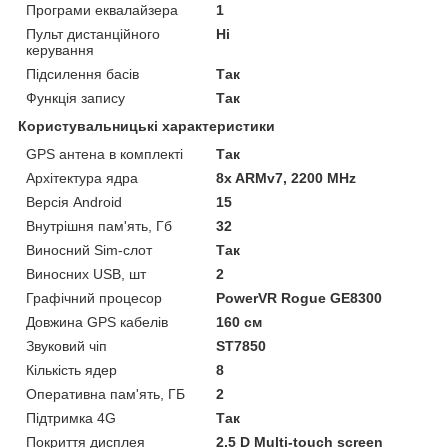
Програми еквалайзера
1
Пульт дистанційного
Ні
керування
Підсилення басів
Так
Функція запису
Так
Користувальницькі характеристики
GPS антена в комплекті
Так
Архітектура ядра
8x ARMv7, 2200 MHz
Версія Android
15
Внутрішня пам'ять, Гб
32
Виносний Sim-слот
Так
Виносних USB, шт
2
Графічний процесор
PowerVR Rogue GE8300
Довжина GPS кабелів
160 см
Звуковий чіп
ST7850
Кількість ядер
8
Оперативна пам'ять, ГБ
2
Підтримка 4G
Так
Покриття дисплея
2.5 D Multi-touch screen