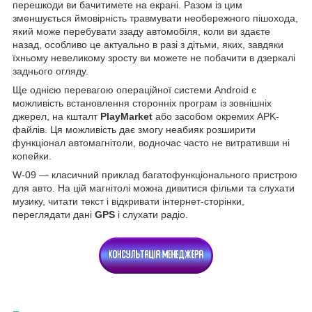
перешкоди ви бачитимете на екрані. Разом із цим
зменшується ймовірність травмувати необережного пішохода,
який може перебувати ззаду автомобіля, коли ви здаєте
назад, особливо це актуально в разі з дітьми, яких, завдяки
їхньому невеликому зросту ви можете не побачити в дзеркалі
заднього огляду.
Ще однією перевагою операційної системи Android є
можливість встановлення сторонніх програм із зовнішніх
джерел, на кшталт
PlayMarket
або засобом окремих APK-
файлів. Ця можливість дає змогу неабияк розширити
функціонал автомагнітоли, водночас часто не витративши ні
копейки.
W-09 — класичний приклад багатофункціонального пристрою
для авто. На цій магнітолі можна дивитися фільми та слухати
музику, читати текст і відкривати інтернет-сторінки,
переглядати дані
GPS
і слухати радіо.