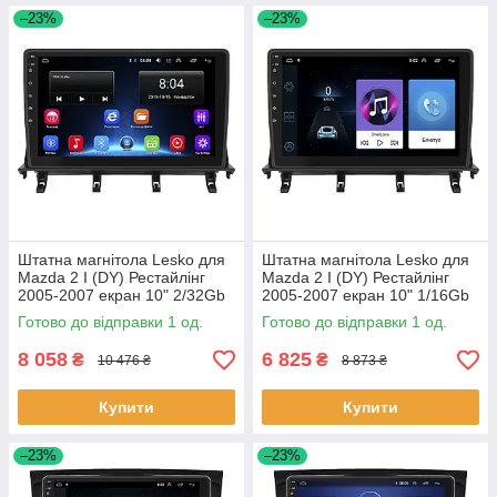
–23%
–23%
Штатна магнітола Lesko для
Штатна магнітола Lesko для
Mazda 2 I (DY) Рестайлінг
Mazda 2 I (DY) Рестайлінг
2005-2007 екран 10" 2/32Gb
2005-2007 екран 10" 1/16Gb
Wi-Fi GPS Base 1 шт.
Wi-Fi GPS Base 1 шт.
Готово до відправки 1 од.
Готово до відправки 1 од.
8 058
6 825
₴
₴
10 476 ₴
8 873 ₴
Купити
Купити
–23%
–23%