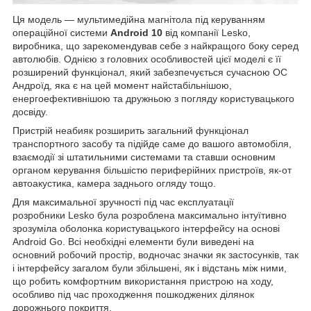
Ця модель — мультимедійна магнітола під керуванням
операційної системи
Android 10
від компанії Lesko,
виробника, що зарекомендував себе з найкращого боку серед
автолюбів. Однією з головних особливостей цієї моделі є її
розширений функціонал, який забезпечується сучасною ОС
Андроїд, яка є на цей момент найстабільнішою,
енергоефективнішою та дружньою з погляду користувацького
досвіду.
Пристрій неабияк розширить загальний функціонал
транспортного засобу та підійде саме до вашого автомобіля,
взаємодії зі штатильними системами та ставши основним
органом керування більшістю периферійних пристроїв, як-от
автоакустика, камера заднього огляду тощо.
Для максимальної зручності під час експлуатації
розробники Lesko була розроблена максимально інтуїтивно
зрозуміла оболонка користувацького інтерфейсу на основі
Android Go. Всі необхідні елементи були виведені на
основний робочий простір, водночас значки як застосунків, так
і інтерфейсу загалом були збільшені, як і відстань між ними,
що робить комфортним використання пристрою на ходу,
особливо під час проходження пошкоджених ділянок
дорожнього покриття.