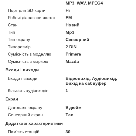
MP3, WAV, MPEG4
Порт для SD-карти
Ні
Робочі діапазони частот
FM
Стан
Новий
Тип
Mp3
Тип екрану
Сенсорний
Типорозмір
2 DIN
Сумісність з моделлю
Primera
Сумісність з маркою
Mazda
Входи і виходи
Входи і виходи
Відеовихід, Аудіовихід,
Вихід на сабвуфер
Кількість аудіовходів
1
Екран
Діагональ екрану
9 дюйм
Сенсорний екран
Так
Додаткові характеристики
Пам'ять станцій
30