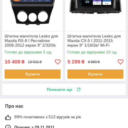
Штатна магнітола Lesko для
Штатна магнітола Lesko для
Mazda RX-8 I Рестайлінг
Mazda CX-5 I 2011-2015
2008-2012 екран 9" 2/32Gb
екран 9" 1/16Gb/ Wi-Fi
4G Wi-Fi GPS Top 5 шт.
Optima GPS Android Мазда
Готово до відправки 5 од.
Готово до відправки 10 од.
10 шт.
10 408
5 299
₴
₴
13 531 ₴
6 889 ₴
Купити
Купити
Показати ще
Про нас
99% позитивних з 513 відгуків за рік
Працює з 29.11.2011