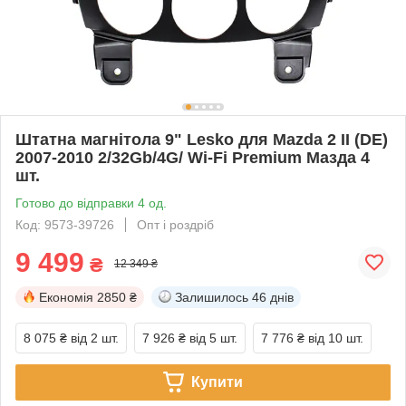
Штатна магнітола 9" Lesko для Mazda 2 II (DE)
2007-2010 2/32Gb/4G/ Wi-Fi Premium Мазда 4
шт.
Готово до відправки 4 од.
Код: 9573-39726
Опт і роздріб
9 499
₴
12 349 ₴
Економія
2850 ₴
Залишилось
46 днів
8 075 ₴
від 2 шт.
7 926 ₴
від 5 шт.
7 776 ₴
від 10 шт.
Купити