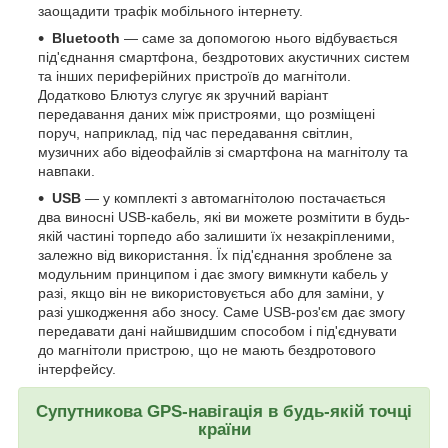
заощадити трафік мобільного інтернету.
Bluetooth
— саме за допомогою нього відбувається
під'єднання смартфона, бездротових акустичних систем
та інших периферійних пристроїв до магнітоли.
Додатково Блютуз слугує як зручний варіант
передавання даних між пристроями, що розміщені
поруч, наприклад, під час передавання світлин,
музичних або відеофайлів зі смартфона на магнітолу та
навпаки.
USB
— у комплекті з автомагнітолою постачається
два виносні USB-кабель, які ви можете розмітити в будь-
якій частині торпедо або залишити їх незакріпленими,
залежно від використання. Їх під'єднання зроблене за
модульним принципом і дає змогу вимкнути кабель у
разі, якщо він не використовується або для заміни, у
разі ушкодження або зносу. Саме USB-роз'єм дає змогу
передавати дані найшвидшим способом і під'єднувати
до магнітоли пристрою, що не мають бездротового
інтерфейсу.
Супутникова GPS-навігація в будь-якій точці
країни