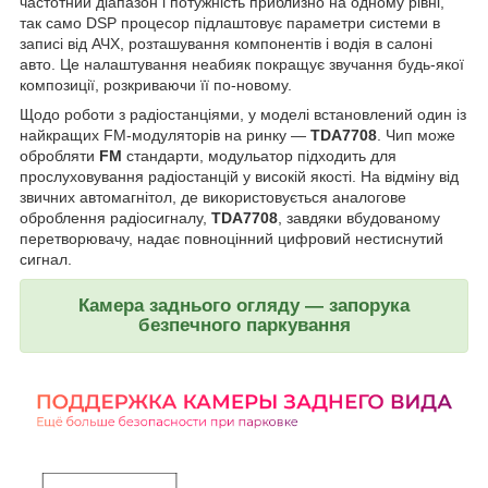
частотний діапазон і потужність приблизно на одному рівні,
так само DSP процесор підлаштовує параметри системи в
записі від АЧХ, розташування компонентів і водія в салоні
авто. Це налаштування неабияк покращує звучання будь-якої
композиції, розкриваючи її по-новому.
Щодо роботи з радіостанціями, у моделі встановлений один із
найкращих FM-модуляторів на ринку —
TDA7708
. Чип може
обробляти
FM
стандарти, модульатор підходить для
прослуховування радіостанцій у високій якості. На відміну від
звичних автомагнітол, де використовується аналогове
оброблення радіосигналу,
TDA7708
, завдяки вбудованому
перетворювачу, надає повноцінний цифровий нестиснутий
сигнал.
Камера заднього огляду — запорука
безпечного паркування