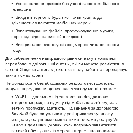
Удосконалення дзвінків без участі вашого мобільного
телефона
Вихід в інтернет із будь-якої точки країни, де
здійснюється покриття мобільних мереж
Завантажування файлів, прослуховування музики,
перегляд відео на високій швидкості
Використання застосунків соц.мереж, читання пошти
тощо.
Для забезпечення найкращого рівня сигналу в комплекті
передбачено дві зовнішні антени, які ви можете розмістити в
салоні. Завдяки антенам, якість сигналу набагато перевершує
такий у смартфонів.
Не обійшлося й без вбудованих бездротових і дротових
модулів передавання даних, вже з заводу магнітола має:
Wi-Fi
— дає змогу під'єднатися до бездротових
інтернет-мереж, на відміну від мобільного зв'язку, має
велику пропускну здатність. Під'єднання за допомогою
Вай-Фай буде актуальним у разі тривалих зупинок у
місцях із доступними безплатними точками доступу Wi-
Fi або в домашніх умовах, коли потрібно завантажити
великий обсяг даних із мережі інтернет, що допоможе