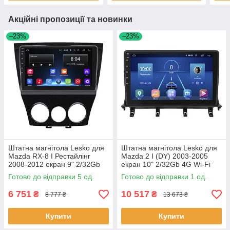
Акційні пропозиції та новинки
–23%
–23%
Штатна магнітола Lesko для
Штатна магнітола Lesko для
Mazda RX-8 I Рестайлінг
Mazda 2 I (DY) 2003-2005
2008-2012 екран 9" 2/32Gb
екран 10" 2/32Gb 4G Wi-Fi
Wi-Fi GPS Base 5 шт.
GPS Top 1 шт.
Готово до відправки 5 од.
Готово до відправки 1 од.
6 751
10 517
₴
₴
8 777 ₴
13 673 ₴
Купити
Купити