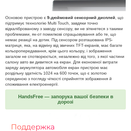
Основою пристрою є
9-дюймовий сенсорний дисплей
, що
підтримує технологію Multi Touch, завдяки точно
відкаліброваному з заводу сенсору, ви не зіткнетеся з такими
проблемами, як-от помилкові спрацьовування або те, що
немає реакції на дотик. Під сенсором розташована IPS-
матриця, яка, на відміну від звичних TFT-екранів, має багате
кольоропередавання, крім цього кольору, і зображення
загалом не спотворюється, незалежно від того, з якої частини
салону авто ви дивитеся на екран. Для економної витрати
заряду акумулятора автомобіля екран пристрою має
роздільну здатність 1024 на 600 точок, що є золотою
серединою з погляду чіткості сприйняття зображення й
споживання електроенергії.
HandsFree — запорука вашої безпеки в
дорозі