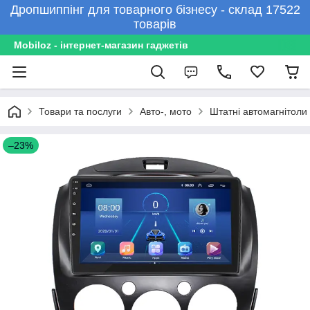
Дропшиппінг для товарного бізнесу - склад 17522
товарів
Mobiloz - інтернет-магазин гаджетів
Товари та послуги
Авто-, мото
Штатні автомагнітоли
–23%