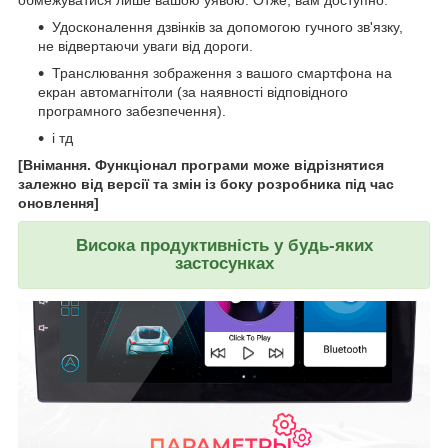
обмежуватися лише вашою уявою. Отже, вам доступно:
Удосконалення дзвінків за допомогою гучного зв'язку,
не відвертаючи уваги від дороги.
Транслювання зображення з вашого смартфона на
екран автомагнітоли (за наявності відповідного
програмного забезпечення).
і тд
[Внімання. Функціонал програми може відрізнятися
залежно від версії та змін із боку розробника під час
оновлення]
Висока продуктивність у будь-яких
застосунках