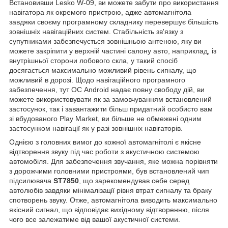
Встановивши Lesko W-09, ви можете забути про використання
навігатора як окремого пристрою, адже автомагнітола
завдяки своєму програмному складнику перевершує більшість
зовнішніх навігаційних систем. Стабільність зв'язку з
супутниками забезпечується зовнішньою антеною, яку ви
можете закріпити у верхній частині салону авто, наприклад, із
внутрішньої сторони лобового скла, у такий спосіб
досягається максимально можливий рівень сигналу, що
можливий в дорозі. Щодо навігаційного програмного
забезпечення, тут ОС Android надає повну свободу дій, ви
можете використовувати як за замовчуванням встановлений
застосунок, так і завантажити більш придатний особисто вам
зі вбудованого Play Market, ви більше не обмежені одним
застосунком навігації як у разі зовнішніх навігаторів.
Однією з головних вимог до кожної автомагнітолі є якісне
відтворення звуку під час роботи з акустичною системою
автомобіля. Для забезпечення звучання, яке можна порівняти
з дорожчими головними пристроями, був встановлений чип
підсилювача
ST7850
, що зарекомендував себе серед
автолюбів завдяки мінімалізації рівня втрат сигналу та браку
спотворень звуку. Отже, автомагнітола виводить максимально
якісний сигнал, що відповідає вихідному відтворенню, після
чого все залежатиме від вашої акустичної системи.