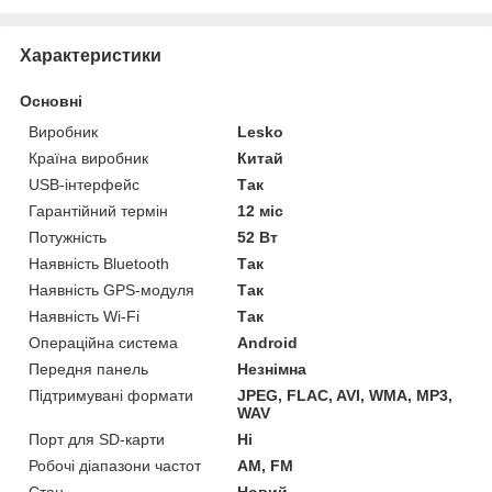
Характеристики
Основні
Виробник
Lesko
Країна виробник
Китай
USB-інтерфейс
Так
Гарантійний термін
12 міс
Потужність
52 Вт
Наявність Bluetooth
Так
Наявність GPS-модуля
Так
Наявність Wi-Fi
Так
Операційна система
Android
Передня панель
Незнімна
Підтримувані формати
JPEG, FLAC, AVI, WMA, MP3,
WAV
Порт для SD-карти
Ні
Робочі діапазони частот
AM, FM
Стан
Новий