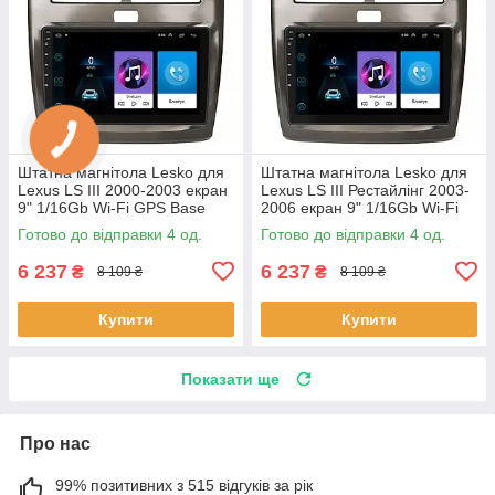
Штатна магнітола Lesko для
Штатна магнітола Lesko для
Lexus LS III 2000-2003 екран
Lexus LS III Рестайлінг 2003-
9" 1/16Gb Wi-Fi GPS Base
2006 екран 9" 1/16Gb Wi-Fi
Лексус 4 шт.
GPS Base 4 шт.
Готово до відправки 4 од.
Готово до відправки 4 од.
6 237
6 237
₴
₴
8 109 ₴
8 109 ₴
Купити
Купити
Показати ще
Про нас
99% позитивних з 515 відгуків за рік