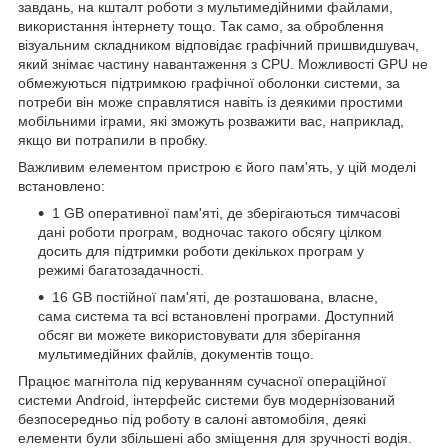
завдань, на кшталт роботи з мультимедійними файлами,
використання інтернету тощо. Так само, за оброблення
візуальним складником відповідає графічний пришвидшувач,
який знімає частину навантаження з CPU. Можливості GPU не
обмежуються підтримкою графічної оболонки системи, за
потреби він може справлятися навіть із деякими простими
мобільними іграми, які зможуть розважити вас, наприклад,
якщо ви потрапили в пробку.
Важливим елементом пристрою є його пам'ять, у цій моделі
встановлено:
1 GB оперативної пам'яті, де зберігаються тимчасові
дані роботи програм, водночас такого обсягу цілком
досить для підтримки роботи декількох програм у
режимі багатозадачності.
16 GB постійної пам'яті, де розташована, власне,
сама система та всі встановлені програми. Доступний
обсяг ви можете використовувати для зберігання
мультимедійних файлів, документів тощо.
Працює магнітола під керуванням сучасної операційної
системи Android, інтерфейс системи був модернізований
безпосередньо під роботу в салоні автомобіля, деякі
елементи були збільшені або зміщення для зручності водія.