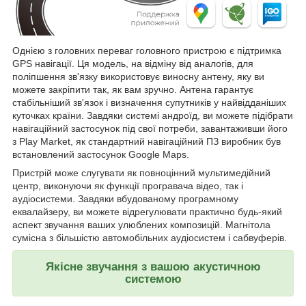
Однією з головних переваг головного пристрою є підтримка
GPS навігації. Ця модель, на відміну від аналогів, для
поліпшення зв'язку використовує виносну антену, яку ви
можете закріпити так, як вам зручно. Антена гарантує
стабільніший зв'язок і визначення супутників у найвідданіших
куточках країни. Завдяки системі андроїд, ви можете підібрати
навігаційний застосунок під свої потреби, завантаживши його
з Play Market, як стандартний навігаційний ПЗ виробник був
встановлений застосунок Google Maps.
Пристрій може слугувати як повноцінний мультимедійний
центр, виконуючи як функції програвача відео, так і
аудіосистеми. Завдяки вбудованому програмному
еквалайзеру, ви можете відрегулювати практично будь-який
аспект звучання ваших улюблених композицій. Магнітола
сумісна з більшістю автомобільних аудіосистем і сабвуферів.
Якісне звучання з вашою акустичною
системою