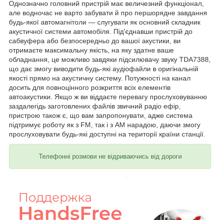
Однозначно головний пристрій має величезний функціонал,
але водночас не варто забувати й про першорядне завдання
будь-якої автомагнітоли — слугувати як основний складник
акустичної системи автомобіля. Під'єднавши пристрій до
сабвуфера або безпосередньо до вашої акустики, ви
отримаєте максимальну якість, на яку здатне ваше
обладнання, це можливо завдяки підсилювачу звуку TDA7388,
що дає змогу виводити будь-які аудіофайли в оригінальній
якості прямо на акустичну систему. Потужності на канал
досить для повноцінного розкриття всіх елементів
автоакустики. Якщо ж ви віддаєте перевагу прослуховуванню
заздалегідь заготовлених файлів звичний радіо ефір,
пристрою також є, що вам запропонувати, адже система
підтримує роботу як з FM, так і з AM нарадою, даючи змогу
прослуховувати будь-які доступні на території країни станції.
Телефонні розмови не відриваючись від дороги