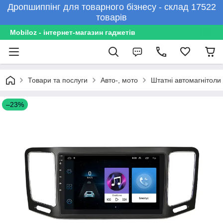
Дропшиппінг для товарного бізнесу - склад 17522
товарів
Mobiloz - інтернет-магазин гаджетів
Товари та послуги
Авто-, мото
Штатні автомагнітоли
–23%