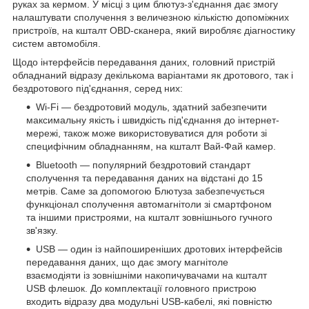
руках за кермом. У місці з цим блютуз-з'єднання дає змогу
налаштувати сполучення з величезною кількістю допоміжних
пристроїв, на кшталт OBD-сканера, який виробляє діагностику
систем автомобіля.
Щодо інтерфейсів передавання даних, головний пристрій
обладнаний відразу декількома варіантами як дротового, так і
бездротового під'єднання, серед них:
Wi-Fi — бездротовий модуль, здатний забезпечити
максимальну якість і швидкість під'єднання до інтернет-
мережі, також може використовуватися для роботи зі
специфічним обладнанням, на кшталт Вай-Фай камер.
Bluetooth — популярний бездротовий стандарт
сполучення та передавання даних на відстані до 15
метрів. Саме за допомогою Блютуза забезпечується
функціонал сполучення автомагнітоли зі смартфоном
та іншими пристроями, на кшталт зовнішнього гучного
зв'язку.
USB — один із найпоширеніших дротових інтерфейсів
передавання даних, що дає змогу магнітоле
взаємодіяти із зовнішніми накопичувачами на кшталт
USB флешок. До комплектації головного пристрою
входить відразу два модульні USB-кабелі, які повністю