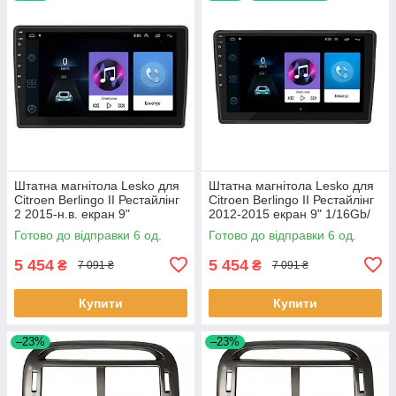
Штатна магнітола Lesko для
Штатна магнітола Lesko для
Citroen Berlingo II Рестайлінг
Citroen Berlingo II Рестайлінг
2 2015-н.в. екран 9"
2012-2015 екран 9" 1/16Gb/
1/16Gb/Wi-Fi GPS Optima 6шт
Wi-Fi GPS Optima 6шт
Готово до відправки 6 од.
Готово до відправки 6 од.
5 454
5 454
₴
₴
7 091 ₴
7 091 ₴
Купити
Купити
–23%
–23%