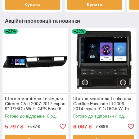
Купити
Купити
Акційні пропозиції та новинки
–23%
–23%
Штатна магнітола Lesko для
Штатна магнітола Lesko для
Citroen C5 II 2007-2017 екран
Cadillac Escalade III 2006-
9" 1/16Gb Wi-Fi GPS Base 6
2014 екран 9" 1/16Gb Wi-Fi
шт.
GPS Base Каміллак 4 шт.
Готово до відправки 6 од.
Готово до відправки 4 од.
5 797
6 067
₴
₴
7 537 ₴
7 888 ₴