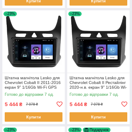
Купити
Купити
–23%
–23%
Штатна магнітола Lesko для
Штатна магнітола Lesko для
Chevrolet Cobalt II 2011-2016
Chevrolet Cobalt II Рестайлінг
екран 9" 1/16Gb Wi-Fi GPS
2020-н.в. екран 9" 1/16Gb Wi-
Base Шевроле Кобальт 7 шт.
Fi GPS Base 7 шт.
Готово до відправки 7 од.
Готово до відправки 7 од.
5 444
5 444
₴
₴
7 078 ₴
7 078 ₴
Купити
Купити
–23%
–23%
Подарунок