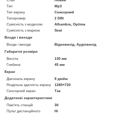
Тип
Mp3
Тип екрану
Сенсорний
Типорозмір
2 DIN
Сумісність з моделлю
Alhambra, Optima
Сумісність з маркою
Seat
Входи і виходи
Входи і виходи
Відеовихід, Аудіовихід
Габаритні розміри
Висота
130 мм
Глибина
45 мм
Екран
Діагональ екрану
9 дюйм
Роздільна здатність екрану
1280×720
Сенсорний екран
Так
Додаткові характеристики
Пам'ять станцій
30
Пульт дистанційного
Ні