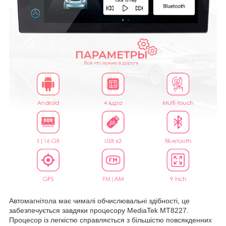
Автомагнітола має чималі обчислювальні здібності, це
забезпечується завдяки процесору MediaTek MT8227.
Процесор із легкістю справляється з більшістю повсякденних