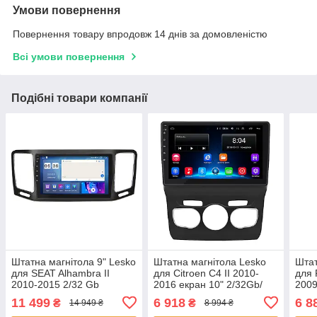
Умови повернення
Повернення товару впродовж 14 днів за домовленістю
Всі умови повернення
Подібні товари компанії
Штатна магнітола 9" Lesko
Штатна магнітола Lesko
Штат
для SEAT Alhambra II
для Citroen C4 II 2010-
для 
2010-2015 2/32 Gb
2016 екран 10" 2/32Gb/
2009
CarPlay 4G Wi-Fi GPS
Wi-Fi GPS Base на
Fi O
11 499
6 918
6 8
₴
₴
14 949 ₴
8 994 ₴
Prime Сіат 5 шт.
Андроїд 11 шт.
Пежо