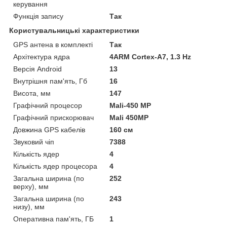
керування
Функція запису
Так
Користувальницькі характеристики
GPS антена в комплекті
Так
Архітектура ядра
4ARM Cortex-A7, 1.3 Hz
Версія Android
13
Внутрішня пам'ять, Гб
16
Висота, мм
147
Графічний процесор
Mali-450 MP
Графічний прискорювач
Mali 450MP
Довжина GPS кабелів
160 см
Звуковий чіп
7388
Кількість ядер
4
Кількість ядер процесора
4
Загальна ширина (по
252
верху), мм
Загальна ширина (по
243
низу), мм
Оперативна пам'ять, ГБ
1