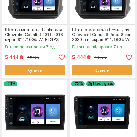
Штатна магнітола Lesko для
Штатна магнітола Lesko для
Chevrolet Cobalt II 2011-2016
Chevrolet Cobalt II Рестайлінг
екран 9" 1/16Gb Wi-Fi GPS
2020-н.в. екран 9" 1/16Gb Wi-
Base Шевроле Кобальт 7 шт.
Fi GPS Base 7 шт.
Готово до відправки 7 од.
Готово до відправки 7 од.
5 444
5 444
₴
₴
7 078 ₴
7 078 ₴
Купити
Купити
–23%
–23%
Подарунок