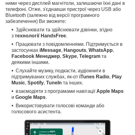
ними через дисплей магнітоли, залишаючи їхні дані в
телефоні. Отже, з'єднавши пристрої через USB або
Bluetooth (залежно від версії програмного
забезпечення) Ви зможете:
Здійснювати та здійснювати дзвінки, згідно
з
технології HandsFree
.
Працювати з повідомленнями. Підтримується в
застосунках
iMessage
,
Hangouts
,
WhatsApp
,
Facebook Менеджер
,
Skype
,
Telegram
та
деякими іншими.
Слухайте музику, подкасти, аудіокниги в
підтримуваних службах, як-от
iTunes Radio
,
Play
Music
,
Spotify
,
TuneIn
та інших.
взаємодіяти з програмами навігації
Apple Maps
и
Google Maps
.
Використовувати голосові команди або
голосового асистента.