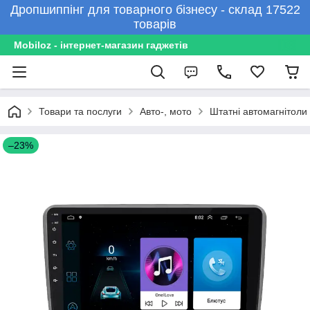
Дропшиппінг для товарного бізнесу - склад 17522
товарів
Mobiloz - інтернет-магазин гаджетів
Товари та послуги
Авто-, мото
Штатні автомагнітоли
–23%