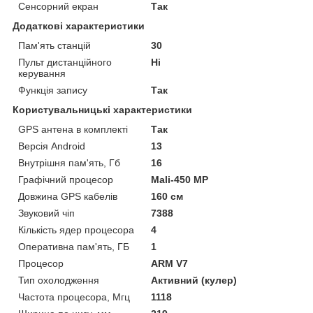
Сенсорний екран
Так
Додаткові характеристики
Пам'ять станцій
30
Пульт дистанційного
Ні
керування
Функція запису
Так
Користувальницькі характеристики
GPS антена в комплекті
Так
Версія Android
13
Внутрішня пам'ять, Гб
16
Графічний процесор
Mali-450 MP
Довжина GPS кабелів
160 см
Звуковий чіп
7388
Кількість ядер процесора
4
Оперативна пам'ять, ГБ
1
Процесор
ARM V7
Тип охолодження
Активний (кулер)
Частота процесора, Мгц
1118