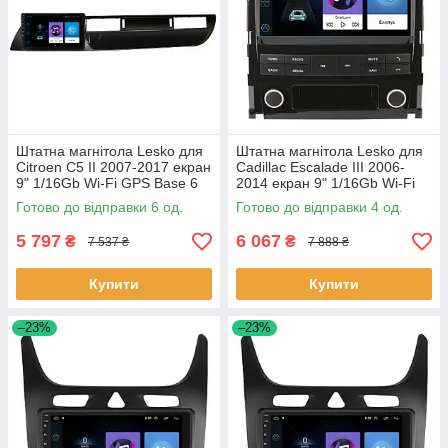
Штатна магнітола Lesko для
Штатна магнітола Lesko для
Citroen C5 II 2007-2017 екран
Cadillac Escalade III 2006-
9" 1/16Gb Wi-Fi GPS Base 6
2014 екран 9" 1/16Gb Wi-Fi
шт.
GPS Base Каміллак 4 шт.
Готово до відправки 6 од.
Готово до відправки 4 од.
5 797
6 067
₴
₴
7 537 ₴
7 888 ₴
Купити
Купити
–23%
–23%