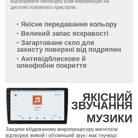
відтворюйте необхідну Вам інформацію на
дисплеї головного пристрою.
Якісне передавання кольору
Великий запас яскравості
Загартоване скло для
захисту поверхні від подряпин
Антивідблискове й
олеофобне покриття
ЯКІСНИЙ
ЗВУЧАННЯ
МУЗИКИ
Завдяки вбудованому мікропроцесору магнітола
відтворює живий і об'ємніший звук і має гнучкіші