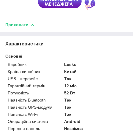
Приховати
Характеристики
Основні
Виробник
Lesko
Країна виробник
Китай
USB-інтерфейс
Так
Гарантійний термін
12 міс
Потужність
52 Вт
Наявність Bluetooth
Так
Наявність GPS-модуля
Так
Наявність Wi-Fi
Так
Операційна система
Android
Передня панель
Незнімна