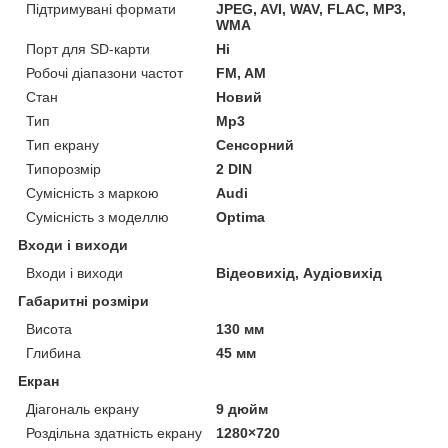
Підтримувані формати
JPEG, AVI, WAV, FLAC, MP3,
WMA
Порт для SD-карти
Ні
Робочі діапазони частот
FM, AM
Стан
Новий
Тип
Mp3
Тип екрану
Сенсорний
Типорозмір
2 DIN
Сумісність з маркою
Audi
Сумісність з моделлю
Optima
Входи і виходи
Входи і виходи
Відеовихід, Аудіовихід
Габаритні розміри
Висота
130 мм
Глибина
45 мм
Екран
Діагональ екрану
9 дюйм
Роздільна здатність екрану
1280×720