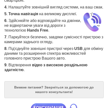
смартфоні.
4
.
Налаштуйте зовнішній вигляд системи, на ваш смак.
5
.
Точна навігація
на великому дисплеї
.
6
.
Здійснюйте або відповідайте на дзвінки,
не відвертаючи уваги від дороги з
технологією
Hands Free
.
7
. Паркуйтеся безпечно, завдяки сумісності пристрою з
камерами заднього огляду
.
8
. Під'єднуйте зовнішні пристрої через
USB
для обміну
даними та розширення спектра можливостей
головного пристрою Вашого авто.
9
. Відтворення
відео з високою роздільною
здатністю
.
Вимкне питання?
Зверніться за допомогою до
нашого консультанта!