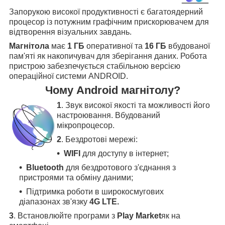
Запорукою високої продуктивності є багатоядерний
процесор із потужним графічним прискорювачем для
відтворення візуальних завдань.
Магнітола
має
1 ГБ
оперативної та
16 ГБ
вбудованої
пам'яті як накопичувач для зберігання даних. Робота
пристрою забезпечується стабільною версією
операційної системи ANDROID.
Чому Android магнітолу?
1
. Звук високої якості та можливості його
настроювання. Вбудований
мікропроцесор.
2
. Бездротові мережі:
WIFI
для доступу в інтернет;
Bluetooth
для бездротового з'єднання з
пристроями та обміну даними;
Підтримка роботи в широкосмугових
діапазонах зв'язку
4G LTE.
3
.
Встановлюйте програми з
Play Market
як на