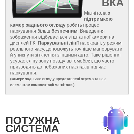
ВКА
Магнітола
з
підтримкою
камер заднього огляду
робить процес
паркування більш
безпечним
. Виведення
зображення відбувається зі штатної камери на
дисплей ГК.
Паркувальні лінії
на екрані, у режимі
реального часу, допоможуть точніше маневрувати
й уникнути зіткнення з іншими авто. Таке рішення
усуває сліпу зону позаду автомобіля, що часто
призводить до небажаних наслідків під час
паркування.
(
камери заднього огляду представлені окремо та не є
елементом комплектації магнітоли.
)
ПОТУЖНА
СИСТЕМА