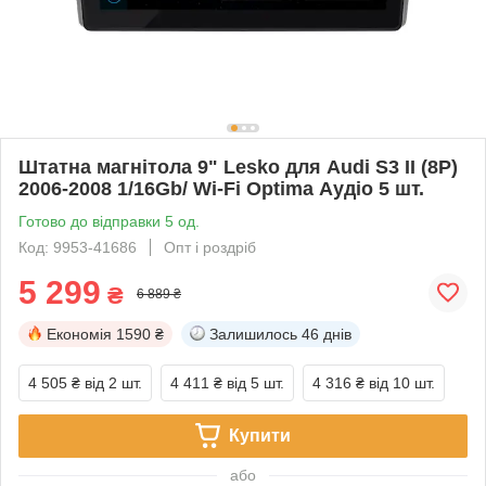
Штатна магнітола 9" Lesko для Audi S3 II (8P)
2006-2008 1/16Gb/ Wi-Fi Optima Аудіо 5 шт.
Готово до відправки 5 од.
Код: 9953-41686
Опт і роздріб
5 299
₴
6 889 ₴
Економія
1590 ₴
Залишилось
46 днів
4 505 ₴
від 2 шт.
4 411 ₴
від 5 шт.
4 316 ₴
від 10 шт.
Купити
або