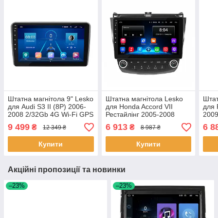
Штатна магнітола 9" Lesko
Штатна магнітола Lesko
Штат
для Audi S3 II (8P) 2006-
для Honda Accord VII
для 
2008 2/32Gb 4G Wi-Fi GPS
Рестайлінг 2005-2008
2009
Top Аудіо 5 шт.
екран 10" 2/32Gb/ Wi-Fi
Fi O
9 499
6 913
6 8
₴
₴
12 349 ₴
8 987 ₴
Optima GPS Andr 26 шт.
Пежо
Купити
Купити
Акційні пропозиції та новинки
–23%
–23%