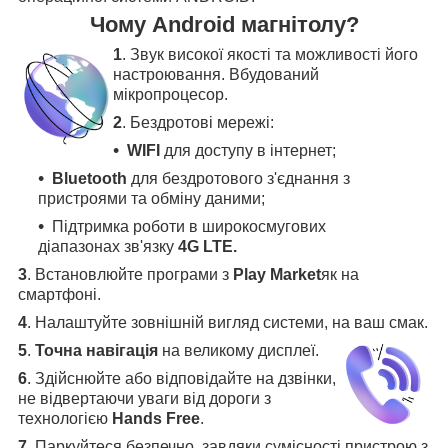
Чому Android магнітолу?
1
. Звук високої якості та можливості його
настроювання. Вбудований
мікропроцесор.
2
. Бездротові мережі:
WIFI
для доступу в інтернет;
Bluetooth
для бездротового з'єднання з
пристроями та обміну даними;
Підтримка роботи в широкосмугових
діапазонах зв'язку
4G LTE.
3
.
Встановлюйте програми з
Play Market
як на
смартфоні.
4
.
Налаштуйте зовнішній вигляд системи, на ваш смак.
5
.
Точна навігація
на великому дисплеї
.
6
.
Здійснюйте або відповідайте на дзвінки,
не відвертаючи уваги від дороги з
технологією
Hands Free
.
7
. Паркуйтеся безпечно, завдяки сумісності пристрою з