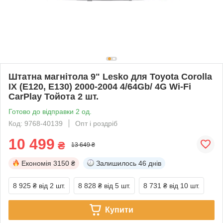
Штатна магнітола 9" Lesko для Toyota Corolla
IX (E120, E130) 2000-2004 4/64Gb/ 4G Wi-Fi
CarPlay Тойота 2 шт.
Готово до відправки 2 од.
Код: 9768-40139
Опт і роздріб
10 499
₴
13 649 ₴
Економія
3150 ₴
Залишилось
46 днів
8 925 ₴
від 2 шт.
8 828 ₴
від 5 шт.
8 731 ₴
від 10 шт.
Купити