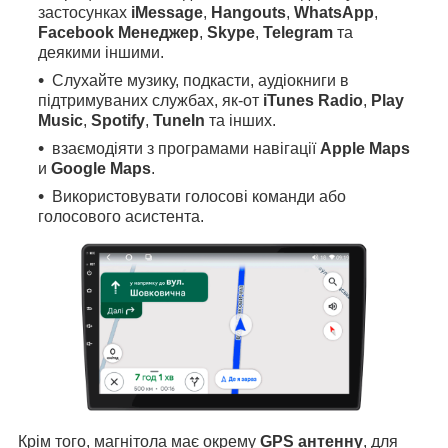
застосунках
iMessage
,
Hangouts
,
WhatsApp
,
Facebook Менеджер
,
Skype
,
Telegram
та
деякими іншими.
Слухайте музику, подкасти, аудіокниги в
підтримуваних службах, як-от
iTunes Radio
,
Play
Music
,
Spotify
,
TuneIn
та інших.
взаємодіяти з програмами навігації
Apple Maps
и
Google Maps
.
Використовувати голосові команди або
голосового асистента.
Крім того, магнітола має окрему
GPS антенну
, для