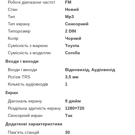
Робочі діапазони частот
FM
Стан
Новий
Тип
Mp3
Тип екрану
Сенсорний
Типорозмір
2 DIN
Колір
Чорний
Сумісність з маркою
Toyota
Сумісність з моделлю
Corolla
Входи і виходи
Входи і виходи
Відеовихід, Аудіовихід
Роз'єм TRS
3,5 мм
Кількість аудіовходів
1
Екран
Діагональ екрану
9 дюйм
Роздільна здатність екрану
1280×720
Сенсорний екран
Так
Додаткові характеристики
Пам'ять станцій
30