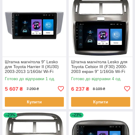
Штатна магнітола 9" Lesko
Штатна магнітола Lesko для
для Toyota Harrier II (XU30)
Toyota Celsior III (F30) 2000-
2003-2013 1/16Gb/ Wi-Fi
2003 екран 9" 1/16Gb Wi-Fi
Optima Тойота 1 шт.
GPS Base Цельсіор 4 шт.
Готово до відправки 1 од.
Готово до відправки 4 од.
5 607
6 237
₴
₴
7 290 ₴
8 109 ₴
Купити
Купити
–23%
–23%