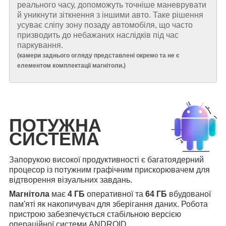
реального часу, допоможуть точніше маневрувати
й уникнути зіткнення з іншими авто. Таке рішення
усуває сліпу зону позаду автомобіля, що часто
призводить до небажаних наслідків під час
паркування.
(
камери заднього огляду представлені окремо та не є
елементом комплектації магнітоли.
)
ПОТУЖНА
СИСТЕМА
Запорукою високої продуктивності є багатоядерний
процесор із потужним графічним прискорювачем для
відтворення візуальних завдань.
Магнітола
має
4 ГБ
оперативної та
64 ГБ
вбудованої
пам'яті як накопичувач для зберігання даних. Робота
пристрою забезпечується стабільною версією
операційної системи ANDROID.