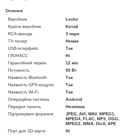
Основні
Виробник
Lesko
Країна виробник
Китай
RCA-виходи
3 пари
TV-тюнер
Немає
USB-інтерфейс
Так
ГЛОНАСС
Ні
Гарантійний термін
12 міс
Потужність
50 Вт
Наявність Bluetooth
Так
Наявність GPS-модуля
Так
Наявність Wi-Fi
Так
Операційна система
Android
Передня панель
Незнімна
Підтримувані формати
JPEG, AVI, WAV, MPEG1,
MPEG4, FLAC, MP3, OGG,
MPEG2, WMA, DivX, APE
Порт для SD-карти
Ні