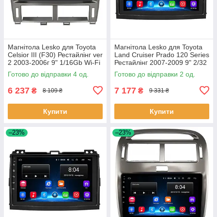
Магнітола Lesko для Toyota
Магнітола Lesko для Toyota
Celsior III (F30) Рестайлінг ver
Land Cruiser Prado 120 Series
2 2003-2006г 9" 1/16Gb Wi-Fi
Рестайлінг 2007-2009 9" 2/32
GPS Base Тойота 4 шт.
Wi-Fi GPS Base 2 шт.
Готово до відправки 4 од.
Готово до відправки 2 од.
6 237
7 177
₴
₴
8 109 ₴
9 331 ₴
Купити
Купити
–23%
–23%