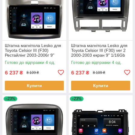
Штатна магнітола Lesko для
Штатна магнітола Lesko для
Toyota Celsior III (F30)
Toyota Celsior III (F30) ver 2
Рестайлінг 2003-2006г 9"
2000-2003 екран 9" 1/16Gb
1/16Gb Wi-Fi GPS Base
Wi-Fi GPS Base Цельсі 4 шт.
Готово до відправки 4 од.
Готово до відправки 4 од.
Цельсі 4 шт.
6 237
6 237
₴
₴
8 109 ₴
8 109 ₴
Купити
Купити
–23%
–23%