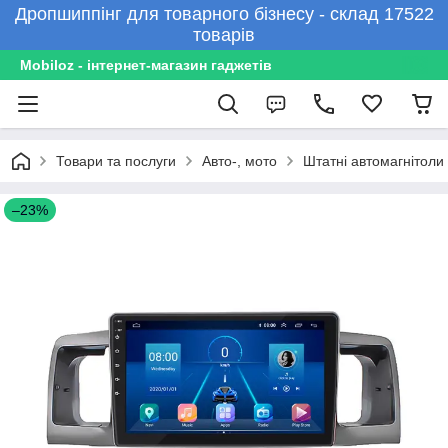
Дропшиппінг для товарного бізнесу - склад 17522
товарів
Mobiloz - інтернет-магазин гаджетів
Товари та послуги
Авто-, мото
Штатні автомагнітоли
–23%