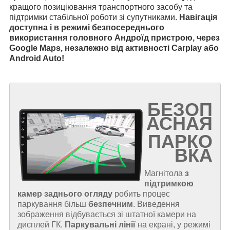
кращого позиціювання транспортного засобу та
підтримки стабільної роботи зі супутниками.
Навігація
доступна і в режимі безпосереднього
використання головного Андроїд пристрою, через
Google Maps, незалежно від активності Carplay або
Android Auto!
БЕЗОП
АСНАЯ
ПАРКО
ВКА
Магнітола
з
підтримкою
камер заднього огляду
робить процес
паркування більш
безпечним
. Виведення
зображення відбувається зі штатної камери на
дисплей ГК.
Паркувальні лінії
на екрані, у режимі