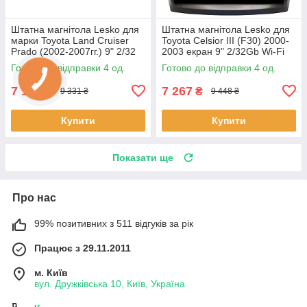
Штатна магнітола Lesko для
Штатна магнітола Lesko для
марки Toyota Land Cruiser
Toyota Celsior III (F30) 2000-
Prado (2002-2007гг.) 9" 2/32
2003 екран 9" 2/32Gb Wi-Fi
GPS Android крузер 4шт
GPS Base Цельсіор 4 шт.
Готово до відправки 4 од.
Готово до відправки 4 од.
7 177
7 267
₴
₴
9 331 ₴
9 448 ₴
Купити
Купити
Показати ще
Про нас
99% позитивних з 511 відгуків за рік
Працює з 29.11.2011
м. Київ
вул. Дружківська 10, Київ, Україна