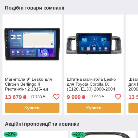
Подібні товари компанії
Магнітола 9" Lesko для
Штатна магнітола Lesko
Штат
Citroen Berlingo II
для Toyota Corolla IX
для 
Рестайлінг 2 2015-н.в.
(E120, E130) 2000-2004
2006
4/64Gb CarPlay 4G Wi-Fi
екран 9" 4/32Gb 4G Wi-Fi
CarP
13 679
9 999
13 
₴
₴
17 783 ₴
12 999 ₴
GPS Prime 6шт
GPS Top 2 шт.
DSP-
Купити
Купити
Акційні пропозиції та новинки
–23%
–23%