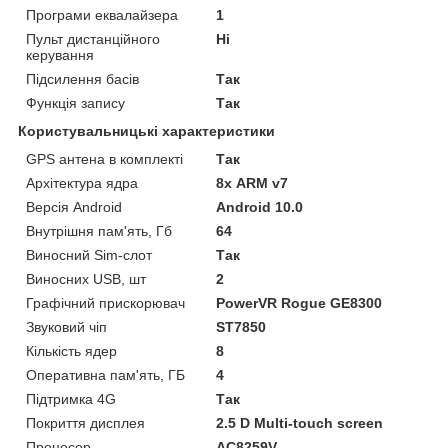
Програми еквалайзера
1
Пульт дистанційного
Ні
керування
Підсилення басів
Так
Функція запису
Так
Користувальницькі характеристики
GPS антена в комплекті
Так
Архітектура ядра
8х ARM v7
Версія Android
Android 10.0
Внутрішня пам'ять, Гб
64
Виносний Sim-слот
Так
Виносних USB, шт
2
Графічний прискорювач
PowerVR Rogue GE8300
Звуковий чіп
ST7850
Кількість ядер
8
Оперативна пам'ять, ГБ
4
Підтримка 4G
Так
Покриття дисплея
2.5 D Multi-touch screen
Процесор
AC8259V