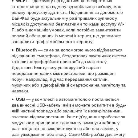
Wi-Fi
— дає змогу під'єднатися до бездротових
інтернет-мереж, на відміну від мобільного зв'язку, має
велику пропускну здатність. Під'єднання за допомогою
Вай-Фай буде актуальним у разі тривалих зупинок у
місцях із доступними безплатними точками доступу Wi-
Fi або в домашніх умовах, коли потрібно завантажити
великий обсяг даних із мережі інтернет, що допоможе
заощадити трафік мобільного інтернету.
Bluetooth
— саме за допомогою нього відбувається
під'єднання смартфона, бездротових акустичних систем
та інших периферійних пристроїв до магнітолу.
Додатково Блютуз слугує як зручний варіант
передавання даних між пристроями, що розміщені
поруч, наприклад, під час передавання світлин,
музичних або відеофайлів зі смартфона на магнітолу та
навпаки.
USB
— у комплекті з автомагнітолою постачається
два виносні USB-кабель, які ви можете розмітити в будь-
якій частині торпедо або залишити їх незакріпленими,
залежно від використання. Їхнє під'єднання зроблене за
модульним принципом і дає змогу вимкнути кабель у
разі, якщо він не використовується або для заміни, у
разі ушкодження або зносу. Саме USB-роз'єм дає змогу