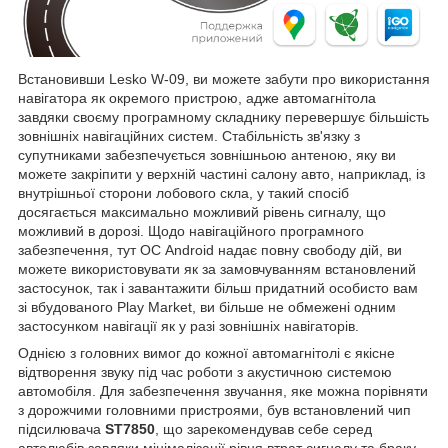
Встановивши Lesko W-09, ви можете забути про використання
навігатора як окремого пристрою, адже автомагнітола
завдяки своєму програмному складнику перевершує більшість
зовнішніх навігаційних систем. Стабільність зв'язку з
супутниками забезпечується зовнішньою антеною, яку ви
можете закріпити у верхній частині салону авто, наприклад, із
внутрішньої сторони лобового скла, у такий спосіб
досягається максимально можливий рівень сигналу, що
можливий в дорозі. Щодо навігаційного програмного
забезпечення, тут ОС Android надає повну свободу дій, ви
можете використовувати як за замовчуванням встановлений
застосунок, так і завантажити більш придатний особисто вам
зі вбудованого Play Market, ви більше не обмежені одним
застосунком навігації як у разі зовнішніх навігаторів.
Однією з головних вимог до кожної автомагнітолі є якісне
відтворення звуку під час роботи з акустичною системою
автомобіля. Для забезпечення звучання, яке можна порівняти
з дорожчими головними пристроями, був встановлений чип
підсилювача
ST7850
, що зарекомендував себе серед
автолюбів завдяки мінімалізації рівня втрат сигналу та браку