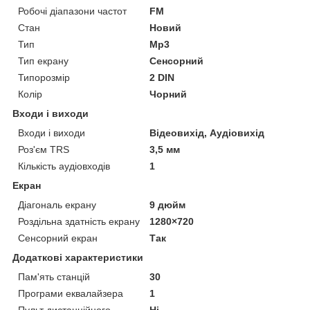
Робочі діапазони частот
FM
Стан
Новий
Тип
Mp3
Тип екрану
Сенсорний
Типорозмір
2 DIN
Колір
Чорний
Входи і виходи
Входи і виходи
Відеовихід, Аудіовихід
Роз'єм TRS
3,5 мм
Кількість аудіовходів
1
Екран
Діагональ екрану
9 дюйм
Роздільна здатність екрану
1280×720
Сенсорний екран
Так
Додаткові характеристики
Пам'ять станцій
30
Програми еквалайзера
1