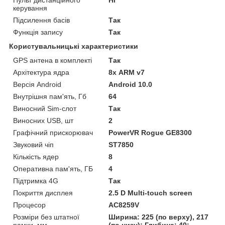
Пульт дистанційного
Ні
керування
Підсилення басів
Так
Функція запису
Так
Користувальницькі характеристики
GPS антена в комплекті
Так
Архітектура ядра
8х ARM v7
Версія Android
Android 10.0
Внутрішня пам'ять, Гб
64
Виносний Sim-слот
Так
Виносних USB, шт
2
Графічний прискорювач
PowerVR Rogue GE8300
Звуковий чіп
ST7850
Кількість ядер
8
Оперативна пам'ять, ГБ
4
Підтримка 4G
Так
Покриття дисплея
2.5 D Multi-touch screen
Процесор
AC8259V
Розміри без штатної
Ширина: 225 (по верху), 217