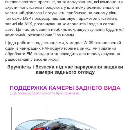
висловлюватися простіше, за замовчуванням, всі компоненти
акустичної системи працюють у штатному режимі, видаючи
частотний діапазон і потужність приблизно на одному рівні,
так само DSP процесор підлаштовує параметри системи в
записі від АЧХ, розташування компонентів і водія в салоні
авто. Це настроювання неабияк покращує звучання будь-якої
композиції, розкриваючи її за новим.
Щодо роботи з радіостанціями, у моделі W-09 встановлений
один із найкращих FM-модуляторів на ринку. Чип здатний
обробляти
FM
стандарти та підходить для прослуховування
радіостанцій у високій якості.
Зручність і безпека під час паркування завдяки
камери заднього огляду