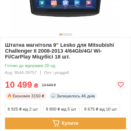
Штатна магнітола 9" Lesko для Mitsubishi
Challenger II 2008-2013 4/64Gb/4G/ Wi-
Fi/CarPlay Міцубісі 18 шт.
Готово до відправки 20 од.
Код: 9544-39757
Опт і роздріб
10 499
₴
13 649 ₴
Економія
3150 ₴
Залишилось
46 днів
8 925 ₴
від 2 шт.
8 800 ₴
від 5 шт.
8 675 ₴
від 10 шт.
Купити