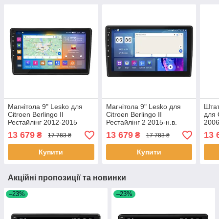
Магнітола 9" Lesko для
Магнітола 9" Lesko для
Штат
Citroen Berlingo II
Citroen Berlingo II
для 
Рестайлінг 2012-2015
Рестайлінг 2 2015-н.в.
2006
4/64Gb CarPlay 4G Wi-Fi
4/64Gb CarPlay 4G Wi-Fi
Fi/C
13 679
13 679
13 
₴
₴
17 783 ₴
17 783 ₴
GPS Prime 6шт
GPS Prime 6шт
Андр
Купити
Купити
Акційні пропозиції та новинки
–23%
–23%