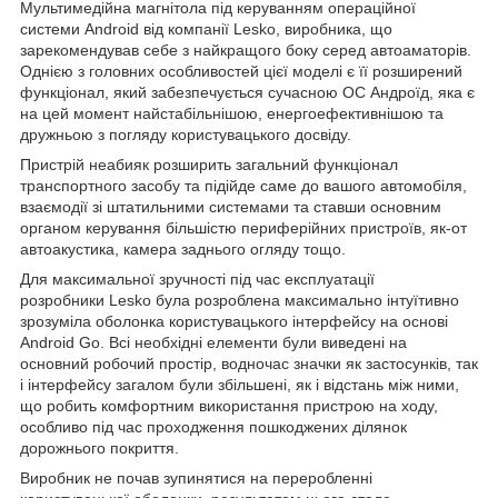
Мультимедійна магнітола під керуванням операційної
системи Android від компанії Lesko, виробника, що
зарекомендував себе з найкращого боку серед автоаматорів.
Однією з головних особливостей цієї моделі є її розширений
функціонал, який забезпечується сучасною ОС Андроїд, яка є
на цей момент найстабільнішою, енергоефективнішою та
дружньою з погляду користувацького досвіду.
Пристрій неабияк розширить загальний функціонал
транспортного засобу та підійде саме до вашого автомобіля,
взаємодії зі штатильними системами та ставши основним
органом керування більшістю периферійних пристроїв, як-от
автоакустика, камера заднього огляду тощо.
Для максимальної зручності під час експлуатації
розробники Lesko була розроблена максимально інтуїтивно
зрозуміла оболонка користувацького інтерфейсу на основі
Android Go. Всі необхідні елементи були виведені на
основний робочий простір, водночас значки як застосунків, так
і інтерфейсу загалом були збільшені, як і відстань між ними,
що робить комфортним використання пристрою на ходу,
особливо під час проходження пошкоджених ділянок
дорожнього покриття.
Виробник не почав зупинятися на переробленні