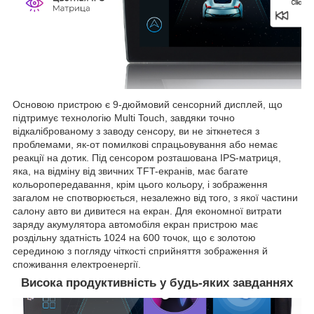
Основою пристрою є 9-дюймовий сенсорний дисплей, що
підтримує технологію Multi Touch, завдяки точно
відкаліброваному з заводу сенсору, ви не зіткнетеся з
проблемами, як-от помилкові спрацьовування або немає
реакції на дотик. Під сенсором розташована IPS-матриця,
яка, на відміну від звичних TFT-екранів, має багате
кольоропередавання, крім цього кольору, і зображення
загалом не спотворюється, незалежно від того, з якої частини
салону авто ви дивитеся на екран. Для економної витрати
заряду акумулятора автомобіля екран пристрою має
роздільну здатність 1024 на 600 точок, що є золотою
серединою з погляду чіткості сприйняття зображення й
споживання електроенергії.
Висока продуктивність у будь-яких завданнях