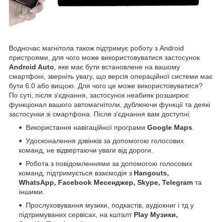
Водночас магнітола також підтримує роботу з Android
пристроями, для чого може використовуватися застосунок
Android Auto
, яке має бути встановлене на вашому
смартфоні, зверніть увагу, що версія операційної системи має
бути 6.0 або вищою. Для чого це може використовуватися?
По суті, після з'єднання, застосунок неабияк розширює
функціонал вашого автомагнітоли, дублюючи функції та деякі
застосунки зі смартфона. Після з'єднання вам доступні:
Використання навігаційної програми
Google Maps
.
Удосконалення дзвінків за допомогою голосових
команд, не відвертаючи уваги від дороги.
Робота з повідомленнями за допомогою голосових
команд, підтримується взаємодія з
Hangouts,
WhatsApp, Facebook Месенджер, Skype, Telegram
та
іншими.
Прослуховування музики, подкастів, аудіокниг і тд у
підтримуваних сервісах, на кшталт
Play Музики,