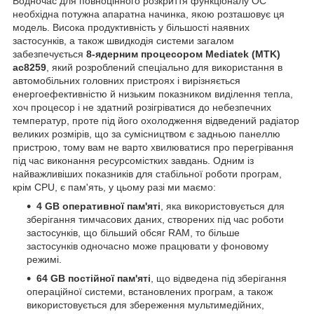
Водночас для повноцінного розкриття функціоналу ОС
необхідна потужна апаратна начинка, якою розташовує ця
модель. Висока продуктивність у більшості наявних
застосунків, а також швидкодія системи загалом
забезпечується
8-ядерним процесором Mediatek (MTK)
ac8259
, який розроблений спеціально для використання в
автомобільних головних пристроях і вирізняється
енергоефективністю й низьким показником виділення тепла,
хоч процесор і не здатний розігріватися до небезпечних
температур, проте під його охолодження відведений радіатор
великих розмірів, що за сумісництвом є задньою панеллю
пристрою, тому вам не варто хвилюватися про перегрівання
під час виконання ресурсомістких завдань. Одним із
найважливіших показників для стабільної роботи програм,
крім CPU, є пам'ять, у цьому разі ми маємо:
4 GB оперативної пам'яті
, яка використовується для
зберігання тимчасових даних, створених під час роботи
застосунків, що більший обсяг RAM, то більше
застосунків одночасно може працювати у фоновому
режимі.
64 GB постійної пам'яті
, що відведена під зберігання
операційної системи, встановлених програм, а також
використовується для збереження мультимедійних,