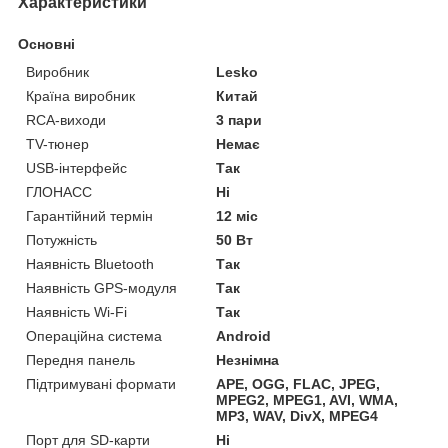
Характеристики
Основні
Виробник
Lesko
Країна виробник
Китай
RCA-виходи
3 пари
TV-тюнер
Немає
USB-інтерфейс
Так
ГЛОНАСС
Ні
Гарантійний термін
12 міс
Потужність
50 Вт
Наявність Bluetooth
Так
Наявність GPS-модуля
Так
Наявність Wi-Fi
Так
Операційна система
Android
Передня панель
Незнімна
Підтримувані формати
APE, OGG, FLAC, JPEG,
MPEG2, MPEG1, AVI, WMA,
MP3, WAV, DivX, MPEG4
Порт для SD-карти
Ні