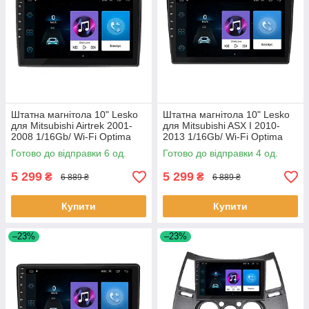
Штатна магнітола 10" Lesko
Штатна магнітола 10" Lesko
для Mitsubishi Airtrek 2001-
для Mitsubishi ASX I 2010-
2008 1/16Gb/ Wi-Fi Optima
2013 1/16Gb/ Wi-Fi Optima
Міцубісі 6 шт.
Міцубісі 4 шт.
Готово до відправки 6 од.
Готово до відправки 4 од.
5 299
5 299
₴
₴
6 889 ₴
6 889 ₴
Купити
Купити
–23%
–23%