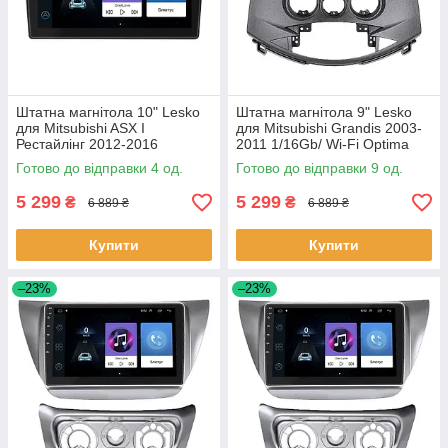
Штатна магнітола 10" Lesko
Штатна магнітола 9" Lesko
для Mitsubishi ASX I
для Mitsubishi Grandis 2003-
Рестайлінг 2012-2016
2011 1/16Gb/ Wi-Fi Optima
1/16Gb/ Wi-Fi GPS Optima
Міцубісі 9 шт.
Готово до відправки 4 од.
Готово до відправки 9 од.
Міцубісі 4 шт.
5 299
5 299
₴
₴
6 889 ₴
6 889 ₴
Купити
Купити
–23%
–23%