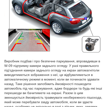
Виробник подбав і про безпечне паркування, впровадивши в
W-09 підтримку камери заднього огляду. У разі правильного
під'єднання камери заднього огляду на екран автомагнітоли
виводитиметься зображення з неї, це відбуватиметься в
автоматичному режимі в момент, коли ви починаєте здавати
назад. Таке рішення запобіжить ймовірності пошкодити
автомобіль під час паркування, адже бордюри та будь-які інші
перешкоди ви бачитимете на екрані. Разом із цим
зменшується ймовірність травмувати необережного пішохода,
який може перебувати ззаду автомобіля, коли ви здаєте
назад, особливо це актуально в разі з дітьми, яких, завдяки