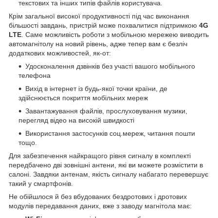
текстових та інших типів файлів користувача.
Крім загальної високої продуктивності під час виконання
більшості завдань, пристрій може похвалитися підтримкою
4G
LTE
. Саме можливість роботи з мобільною мережею виводить
автомагнітолу на новий рівень, адже тепер вам є безліч
додаткових можливостей, як-от:
Удосконалення дзвінків без участі вашого мобільного
телефона
Вихід в інтернет із будь-якої точки країни, де
здійснюється покриття мобільних мереж
Завантажування файлів, прослуховування музики,
перегляд відео на високій швидкості
Використання застосунків соц.мереж, читання пошти
тощо.
Для забезпечення найкращого рівня сигналу в комплекті
передбачено дві зовнішні антени, які ви можете розмістити в
салоні. Завдяки антенам, якість сигналу набагато перевершує
такий у смартфонів.
Не обійшлося й без вбудованих бездротових і дротових
модулів передавання даних, вже з заводу магнітола має: