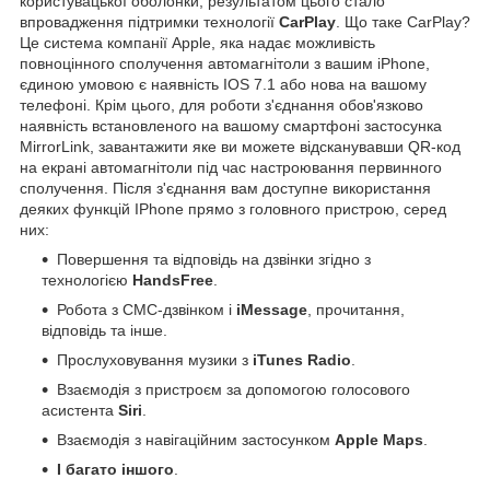
користувацької оболонки, результатом цього стало
впровадження підтримки технології
CarPlay
. Що таке CarPlay?
Це система компанії Apple, яка надає можливість
повноцінного сполучення автомагнітоли з вашим iPhone,
єдиною умовою є наявність IOS 7.1 або нова на вашому
телефоні. Крім цього, для роботи з'єднання обов'язково
наявність встановленого на вашому смартфоні застосунка
MirrorLink, завантажити яке ви можете відсканувавши QR-код
на екрані автомагнітоли під час настроювання первинного
сполучення. Після з'єднання вам доступне використання
деяких функцій IPhone прямо з головного пристрою, серед
них:
Повершення та відповідь на дзвінки згідно з
технологією
HandsFree
.
Робота з СМС-дзвінком і
iMessage
, прочитання,
відповідь та інше.
Прослуховування музики з
iTunes Radio
.
Взаємодія з пристроєм за допомогою голосового
асистента
Siri
.
Взаємодія з навігаційним застосунком
Apple Maps
.
І багато іншого
.