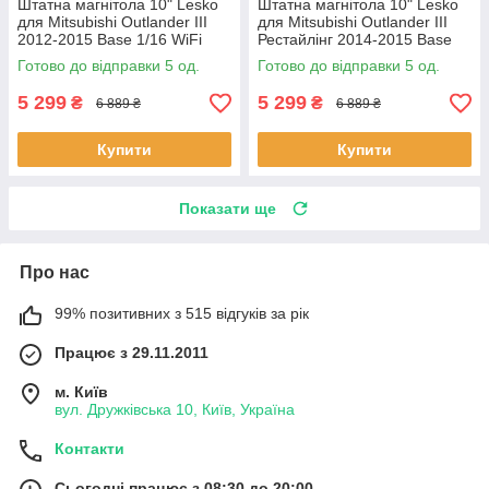
Штатна магнітола 10" Lesko
Штатна магнітола 10" Lesko
для Mitsubishi Outlander III
для Mitsubishi Outlander III
2012-2015 Base 1/16 WiFi
Рестайлінг 2014-2015 Base
GPS Міцубісі 5 шт.
1/16 WiFi GPS Міцубісі 5 шт.
Готово до відправки 5 од.
Готово до відправки 5 од.
5 299
5 299
₴
₴
6 889 ₴
6 889 ₴
Купити
Купити
Показати ще
Про нас
99% позитивних з 515 відгуків за рік
Працює з 29.11.2011
м. Київ
вул. Дружківська 10, Київ, Україна
Контакти
Сьогодні працює з 08:30 до 20:00