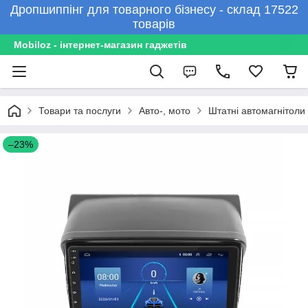
Дропшиппінг для товарного бізнесу - склад 17522
товарів
Mobiloz - інтернет-магазин гаджетів
Товари та послуги
Авто-, мото
Штатні автомагнітоли
–23%