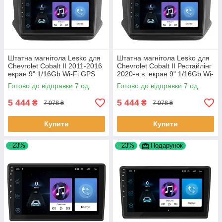
Штатна магнітола Lesko для
Штатна магнітола Lesko для
Chevrolet Cobalt II 2011-2016
Chevrolet Cobalt II Рестайлінг
екран 9" 1/16Gb Wi-Fi GPS
2020-н.в. екран 9" 1/16Gb Wi-
Base Шевроле Кобальт 7 шт.
Fi GPS Base 7 шт.
Готово до відправки 7 од.
Готово до відправки 7 од.
5 444
5 444
₴
₴
7 078 ₴
7 078 ₴
Купити
Купити
–23%
–23%
Подарунок