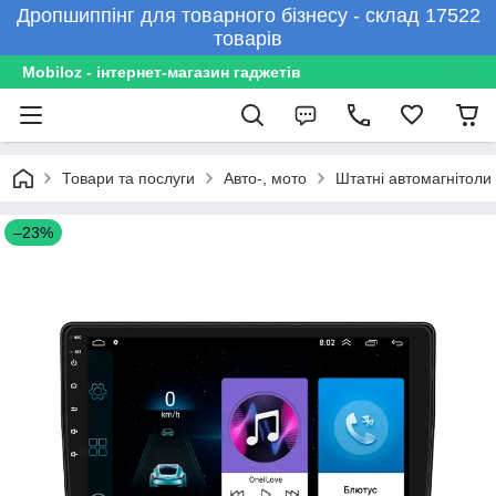
Дропшиппінг для товарного бізнесу - склад 17522
товарів
Mobiloz - інтернет-магазин гаджетів
Товари та послуги
Авто-, мото
Штатні автомагнітоли
–23%