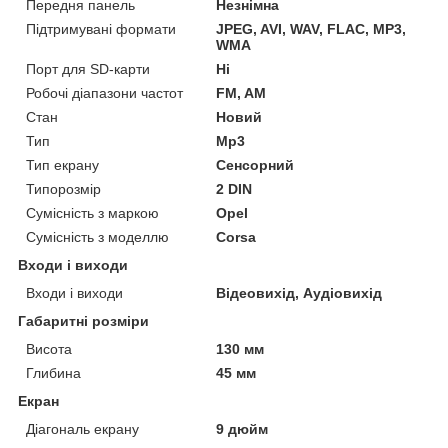
Передня панель
Незнімна
Підтримувані формати
JPEG, AVI, WAV, FLAC, MP3,
WMA
Порт для SD-карти
Ні
Робочі діапазони частот
FM, AM
Стан
Новий
Тип
Mp3
Тип екрану
Сенсорний
Типорозмір
2 DIN
Сумісність з маркою
Opel
Сумісність з моделлю
Corsa
Входи і виходи
Входи і виходи
Відеовихід, Аудіовихід
Габаритні розміри
Висота
130 мм
Глибина
45 мм
Екран
Діагональ екрану
9 дюйм