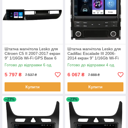
Штатна магнітола Lesko для
Штатна магнітола Lesko для
Citroen C5 II 2007-2017 екран
Cadillac Escalade III 2006-
9" 1/16Gb Wi-Fi GPS Base 6
2014 екран 9" 1/16Gb Wi-Fi
шт.
GPS Base Каміллак 4 шт.
Готово до відправки 6 од.
Готово до відправки 4 од.
5 797
6 067
₴
₴
7 537 ₴
7 888 ₴
Купити
Купити
–23%
–23%