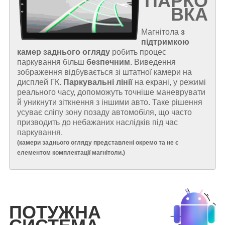
ПАРКО
ВКА
Магнітола
з
підтримкою
камер заднього огляду
робить процес
паркування більш
безпечним
. Виведення
зображення відбувається зі штатної камери на
дисплей ГК.
Паркувальні лінії
на екрані, у режимі
реального часу, допоможуть точніше маневрувати
й уникнути зіткнення з іншими авто. Таке рішення
усуває сліпу зону позаду автомобіля, що часто
призводить до небажаних наслідків під час
паркування.
(
камери заднього огляду представлені окремо та не є
елементом комплектації магнітоли.
)
ПОТУЖНА