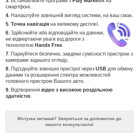
3
.
Встановлюйте програми з
Play Market
як на
смартфоні.
4
.
Налаштуйте зовнішній вигляд системи, на ваш смак.
5
.
Точна навігація
на великому дисплеї
.
6
.
Здійснюйте або відповідайте на дзвінки,
не відвертаючи уваги від дороги з
технологією
Hands Free
.
7
. Паркуйтеся безпечно, завдяки сумісності пристрою з
камерами заднього огляду
.
8
. Під'єднуйте зовнішні пристрої через
USB
для обміну
даними та розширення спектра можливостей
головного пристрою Вашого авто.
9
. Відтворення
відео з високою роздільною
здатністю
.
Мотузка питання?
Зверніться за допомогою до
нашого консультанта!