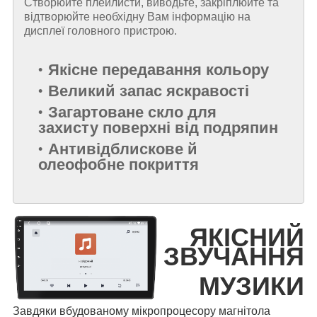
Створюйте плейлисти, виводьте, закріплюйте та
відтворюйте необхідну Вам інформацію на
дисплеї головного пристрою.
Якісне передавання кольору
Великий запас яскравості
Загартоване скло для
захисту поверхні від подряпин
Антивідблискове й
олеофобне покриття
ЯКІСНИЙ
ЗВУЧАННЯ
МУЗИКИ
Завдяки вбудованому мікропроцесору магнітола