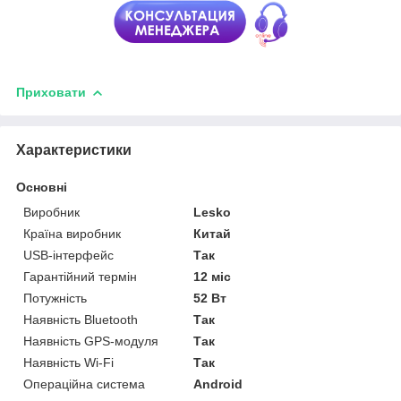
Приховати
Характеристики
Основні
Виробник
Lesko
Країна виробник
Китай
USB-інтерфейс
Так
Гарантійний термін
12 міс
Потужність
52 Вт
Наявність Bluetooth
Так
Наявність GPS-модуля
Так
Наявність Wi-Fi
Так
Операційна система
Android