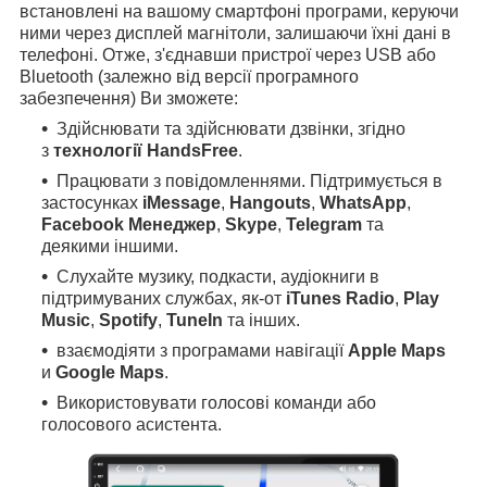
встановлені на вашому смартфоні програми, керуючи
ними через дисплей магнітоли, залишаючи їхні дані в
телефоні. Отже, з'єднавши пристрої через USB або
Bluetooth (залежно від версії програмного
забезпечення) Ви зможете:
Здійснювати та здійснювати дзвінки, згідно
з
технології HandsFree
.
Працювати з повідомленнями. Підтримується в
застосунках
iMessage
,
Hangouts
,
WhatsApp
,
Facebook Менеджер
,
Skype
,
Telegram
та
деякими іншими.
Слухайте музику, подкасти, аудіокниги в
підтримуваних службах, як-от
iTunes Radio
,
Play
Music
,
Spotify
,
TuneIn
та інших.
взаємодіяти з програмами навігації
Apple Maps
и
Google Maps
.
Використовувати голосові команди або
голосового асистента.