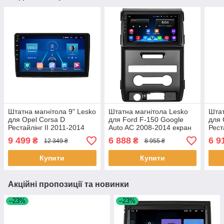
Штатна магнітола 9" Lesko
Штатна магнітола Lesko
Штат
для Opel Corsa D
для Ford F-150 Google
для 
Рестайлінг II 2011-2014
Auto AC 2008-2014 екран
Рест
2/32Gb/ 4G/ Wi-Fi Premium
9" 2/32Gb Wi-Fi GPS Base
10" 
9 499
6 888
6 9
₴
₴
12 349 ₴
8 955 ₴
Опель 4 шт.
1 шт.
Base
Купити
Купити
Акційні пропозиції та новинки
–23%
–23%