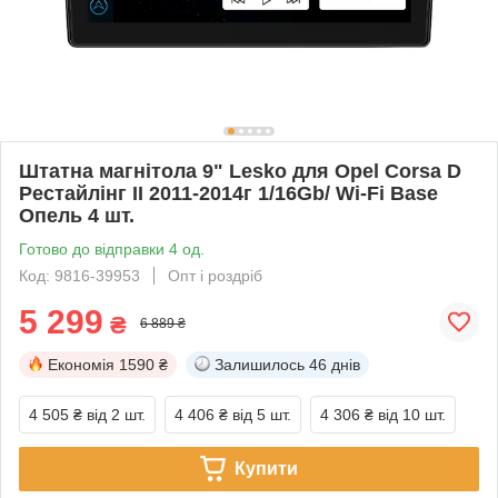
Штатна магнітола 9" Lesko для Opel Corsa D
Рестайлінг II 2011-2014г 1/16Gb/ Wi-Fi Base
Опель 4 шт.
Готово до відправки 4 од.
Код: 9816-39953
Опт і роздріб
5 299
₴
6 889 ₴
Економія
1590 ₴
Залишилось
46 днів
4 505 ₴
від 2 шт.
4 406 ₴
від 5 шт.
4 306 ₴
від 10 шт.
Купити