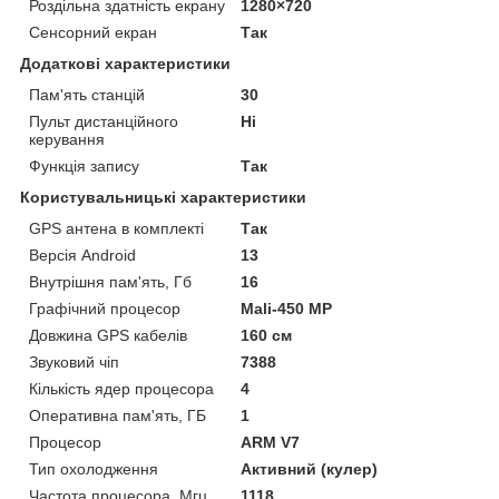
Роздільна здатність екрану
1280×720
Сенсорний екран
Так
Додаткові характеристики
Пам'ять станцій
30
Пульт дистанційного
Ні
керування
Функція запису
Так
Користувальницькі характеристики
GPS антена в комплекті
Так
Версія Android
13
Внутрішня пам'ять, Гб
16
Графічний процесор
Mali-450 MP
Довжина GPS кабелів
160 см
Звуковий чіп
7388
Кількість ядер процесора
4
Оперативна пам'ять, ГБ
1
Процесор
ARM V7
Тип охолодження
Активний (кулер)
Частота процесора, Мгц
1118