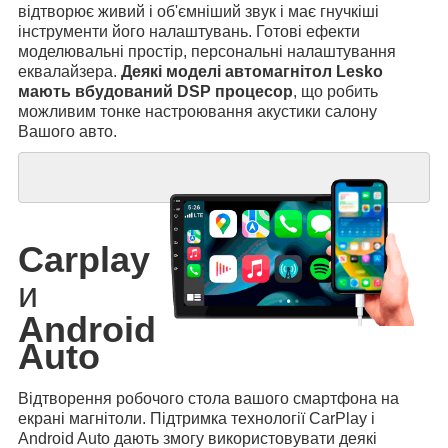
відтворює живий і об'ємніший звук і має гнучкіші
інструменти його налаштувань. Готові ефекти
моделювальні простір, персональні налаштування
еквалайзера.
Деякі моделі автомагнітол Lesko
мають вбудований DSP процесор
, що робить
можливим тонке настроювання акустики салону
Вашого авто.
Carplay
и
Android
Auto
Відтворення робочого стола вашого смартфона на
екрані магнітоли. Підтримка технології CarPlay і
Android Auto дають змогу використовувати деякі