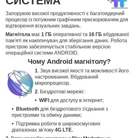
СИСТЕМА
Запорукою високої продуктивності є багатоядерний
процесор із потужним графічним прискорювачем для
відтворення візуальних завдань.
Магнітола
має
1 ГБ
оперативної та
16 ГБ
вбудованої
пам'яті як накопичувач для зберігання даних. Робота
пристрою забезпечується стабільною версією
операційної системи ANDROID.
Чому Android магнітолу?
1
. Звук високої якості та можливості його
настроювання. Вбудований
мікропроцесор.
2
. Бездротові мережі:
WIFI
для доступу в інтернет;
Bluetooth
для бездротового з'єднання з
пристроями та обміну даними;
Підтримка роботи в широкосмугових
діапазонах зв'язку
4G LTE.