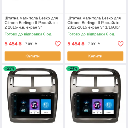
Штатна магнітола Lesko для
Штатна магнітола Lesko для
Citroen Berlingo II Рестайлінг
Citroen Berlingo II Рестайлінг
2 2015-н.в. екран 9"
2012-2015 екран 9" 1/16Gb/
1/16Gb/Wi-Fi GPS Optima 6шт
Wi-Fi GPS Optima 6шт
Готово до відправки 6 од.
Готово до відправки 6 од.
5 454
5 454
₴
₴
7 091 ₴
7 091 ₴
Купити
Купити
–23%
–23%