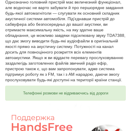
Однозначно головний пристрій має величезний функціонал,
але водночас не варто забувати й про першорядне завдання
будь-якої автомагнітоли — слугувати як основний складник
акустичної системи автомобіля. Під'єднавши пристрій до
сабвуфера або безпосередньо до вашої акустики, ви
отримаєте максимальну якість, на яку здатне ваше
обладнання, це можливо завдяки підсилювачу звуку TDA7388,
що дає змогу виводити будь-які аудіофайли в оригінальній
якості прямо на акустичну систему. Потужності на канал
досить для повноцінного розкриття всіх елементів
автоакустики. Якщо ж ви віддаєте перевагу прослуховуванню
заздалегідь заготовлених файлів звичний радіо ефір,
пристрою також є, що вам запропонувати, адже система
підтримує роботу як з FM, так і з AM нарадою, даючи змогу
прослуховувати будь-які доступні на території країни станції.
Телефонні розмови не відриваючись від дороги