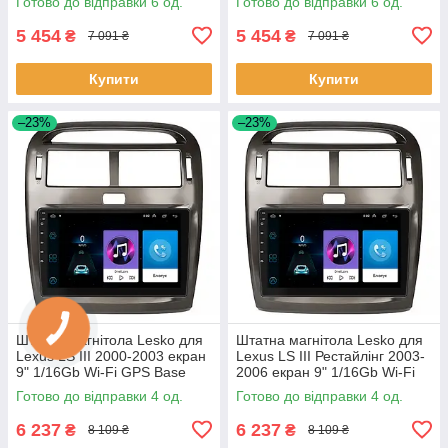
Готово до відправки 6 од.
Готово до відправки 6 од.
5 454
5 454
₴
₴
7 091 ₴
7 091 ₴
Купити
Купити
–23%
–23%
Штатна магнітола Lesko для
Штатна магнітола Lesko для
Lexus LS III 2000-2003 екран
Lexus LS III Рестайлінг 2003-
9" 1/16Gb Wi-Fi GPS Base
2006 екран 9" 1/16Gb Wi-Fi
Лексус 4 шт.
GPS Base 4 шт.
Готово до відправки 4 од.
Готово до відправки 4 од.
6 237
6 237
₴
₴
8 109 ₴
8 109 ₴