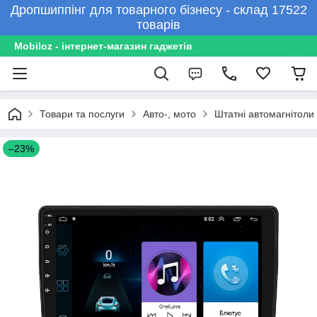
Дропшиппінг для товарного бізнесу - склад 17522
товарів
Mobiloz - інтернет-магазин гаджетів
Товари та послуги
Авто-, мото
Штатні автомагнітоли
–23%