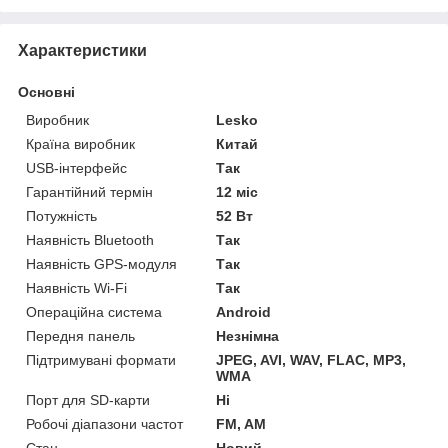
Характеристики
Основні
Виробник
Lesko
Країна виробник
Китай
USB-інтерфейс
Так
Гарантійний термін
12 міс
Потужність
52 Вт
Наявність Bluetooth
Так
Наявність GPS-модуля
Так
Наявність Wi-Fi
Так
Операційна система
Android
Передня панель
Незнімна
Підтримувані формати
JPEG, AVI, WAV, FLAC, MP3,
WMA
Порт для SD-карти
Ні
Робочі діапазони частот
FM, AM
Стан
Новий