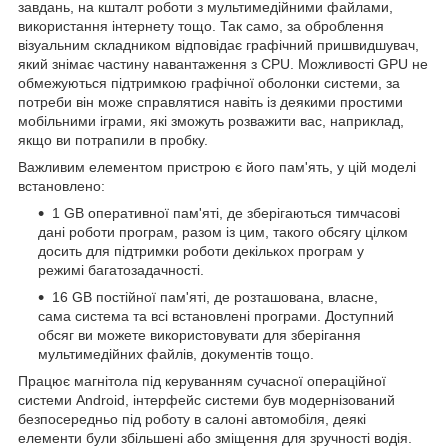
завдань, на кшталт роботи з мультимедійними файлами,
використання інтернету тощо. Так само, за оброблення
візуальним складником відповідає графічний пришвидшувач,
який знімає частину навантаження з CPU. Можливості GPU не
обмежуються підтримкою графічної оболонки системи, за
потреби він може справлятися навіть із деякими простими
мобільними іграми, які зможуть розважити вас, наприклад,
якщо ви потрапили в пробку.
Важливим елементом пристрою є його пам'ять, у цій моделі
встановлено:
1 GB оперативної пам'яті, де зберігаються тимчасові
дані роботи програм, разом із цим, такого обсягу цілком
досить для підтримки роботи декількох програм у
режимі багатозадачності.
16 GB постійної пам'яті, де розташована, власне,
сама система та всі встановлені програми. Доступний
обсяг ви можете використовувати для зберігання
мультимедійних файлів, документів тощо.
Працює магнітола під керуванням сучасної операційної
системи Android, інтерфейс системи був модернізований
безпосередньо під роботу в салоні автомобіля, деякі
елементи були збільшені або зміщення для зручності водія.