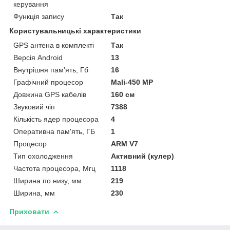
керування
Функція запису
Так
Користувальницькі характеристики
GPS антена в комплекті
Так
Версія Android
13
Внутрішня пам'ять, Гб
16
Графічний процесор
Mali-450 MP
Довжина GPS кабелів
160 см
Звуковий чіп
7388
Кількість ядер процесора
4
Оперативна пам'ять, ГБ
1
Процесор
ARM V7
Тип охолодження
Активний (кулер)
Частота процесора, Мгц
1118
Ширина по низу, мм
219
Ширина, мм
230
Приховати