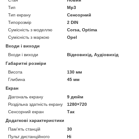
Тип
Mp3
Тип екрану
Сенсорний
Типорозмір
2 DIN
Сумісність з моделлю
Corsa, Optima
Сумісність з маркою
Opel
Входи і виходи
Входи і виходи
Відеовихід, Аудіовихід
Габаритні розміри
Висота
130 мм
Глибина
45 мм
Екран
Діагональ екрану
9 дюйм
Роздільна здатність екрану
1280×720
Сенсорний екран
Так
Додаткові характеристики
Пам'ять станцій
30
Пульт дистанційного
Ні