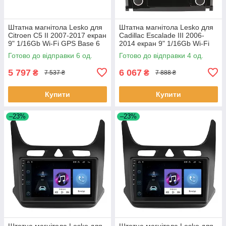
Штатна магнітола Lesko для
Штатна магнітола Lesko для
Citroen C5 II 2007-2017 екран
Cadillac Escalade III 2006-
9" 1/16Gb Wi-Fi GPS Base 6
2014 екран 9" 1/16Gb Wi-Fi
шт.
GPS Base Каміллак 4 шт.
Готово до відправки 6 од.
Готово до відправки 4 од.
5 797
6 067
₴
₴
7 537 ₴
7 888 ₴
Купити
Купити
–23%
–23%
Штатна магнітола Lesko для
Штатна магнітола Lesko для