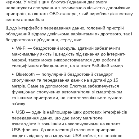
кермом. У місці з цим блютуз-з'єднання дає змогу
налаштувати сполучення з величезною кількістю допоміжних
пристроїв, на кшталт OBD-сканера, який виробляє діагностику
систем автомобіля.
Щодо інтерфейсів передавання даних, головний пристрій
обладнаний відразу декількома варіантами як дротового, так і
бездротового під'єднання, серед них:
Wi-Fi — бездротовий модуль, здатний забезпечити
максимальну якість і швидкість під'єднання до інтернет-
мережі, також може використовуватися для роботи зі
специфічним обладнанням, на кшталт Вай-Фай камер.
Bluetooth — популярний бездротовий стандарт
сполучення та передавання даних на відстані до 15
метрів. Саме за допомогою Блютуза забезпечується
функціонал сполучення автомагнітоли зі смартфоном
та іншими пристроями, на кшталт зовнішнього гучного
зв'язку.
USB — один із найпоширеніших дротових інтерфейсів
передавання даних, що дає змогу магнітоле
взаємодіяти із зовнішніми накопичувачами на кшталт
USB флешок. До комплектації головного пристрою
входить відразу два модульні USB-кабелі, які повністю