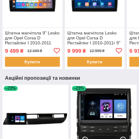
Штатна магнітола 9" Lesko
Штатна магнітола Lesko
Штат
для Opel Corsa D
для Opel Corsa D
для 
Рестайлінг I 2010-2011
Рестайлінг I 2010-2011г 9"
Рест
2/32Gb/ 4G/ Wi-Fi Premium
4/32Gb 4G Wi-Fi GPS Top
екра
9 499
9 999
6 9
₴
₴
12 349 ₴
12 999 ₴
Опель 4шт
Опель Корса 4шт
Opti
Купити
Купити
Акційні пропозиції та новинки
–23%
–23%