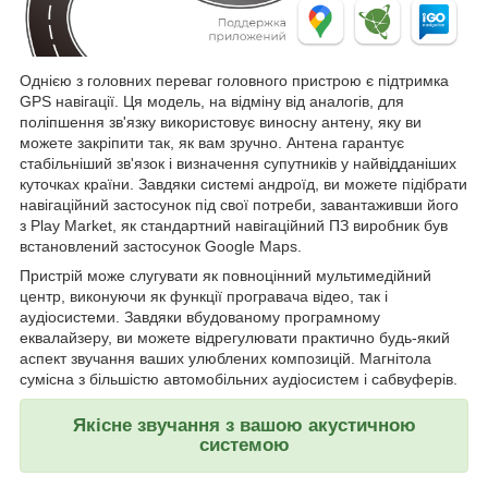
Однією з головних переваг головного пристрою є підтримка
GPS навігації. Ця модель, на відміну від аналогів, для
поліпшення зв'язку використовує виносну антену, яку ви
можете закріпити так, як вам зручно. Антена гарантує
стабільніший зв'язок і визначення супутників у найвідданіших
куточках країни. Завдяки системі андроїд, ви можете підібрати
навігаційний застосунок під свої потреби, завантаживши його
з Play Market, як стандартний навігаційний ПЗ виробник був
встановлений застосунок Google Maps.
Пристрій може слугувати як повноцінний мультимедійний
центр, виконуючи як функції програвача відео, так і
аудіосистеми. Завдяки вбудованому програмному
еквалайзеру, ви можете відрегулювати практично будь-який
аспект звучання ваших улюблених композицій. Магнітола
сумісна з більшістю автомобільних аудіосистем і сабвуферів.
Якісне звучання з вашою акустичною
системою