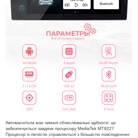
Автомагнітола має чималі обчислювальні здібності, це
забезпечується завдяки процесору MediaTek MT8227.
Процесор із легкістю справляється з більшістю повсякденних