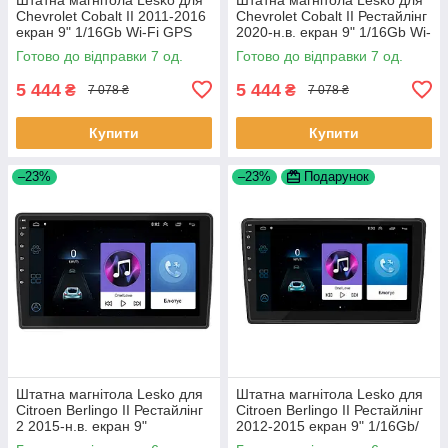
Chevrolet Cobalt II 2011-2016
Chevrolet Cobalt II Рестайлінг
екран 9" 1/16Gb Wi-Fi GPS
2020-н.в. екран 9" 1/16Gb Wi-
Base Шевроле Кобальт 7 шт.
Fi GPS Base 7 шт.
Готово до відправки 7 од.
Готово до відправки 7 од.
5 444
5 444
₴
₴
7 078 ₴
7 078 ₴
Купити
Купити
–23%
–23%
Подарунок
Штатна магнітола Lesko для
Штатна магнітола Lesko для
Citroen Berlingo II Рестайлінг
Citroen Berlingo II Рестайлінг
2 2015-н.в. екран 9"
2012-2015 екран 9" 1/16Gb/
1/16Gb/Wi-Fi GPS Optima 6шт
Wi-Fi GPS Optima 6шт