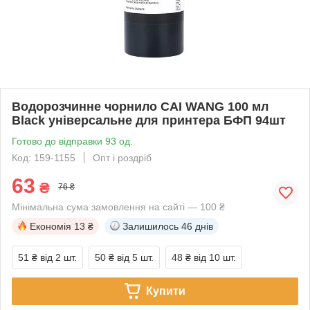
Водорозчинне чорнило CAI WANG 100 мл
Black універсальне для принтера БФП 94шт
Готово до відправки 93 од.
Код: 159-1155
Опт і роздріб
63
₴
76 ₴
Мінімальна сума замовлення на сайті — 100 ₴
Економія
13 ₴
Залишилось
46 днів
51 ₴
від 2 шт.
50 ₴
від 5 шт.
48 ₴
від 10 шт.
Купити