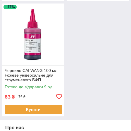
–17%
Чорнило CAI WANG 100 мл
Рожеве універсальне для
струменевого БФП
водорозчинне 10 шт.
Готово до відправки 9 од.
63
₴
76 ₴
Купити
Про нас