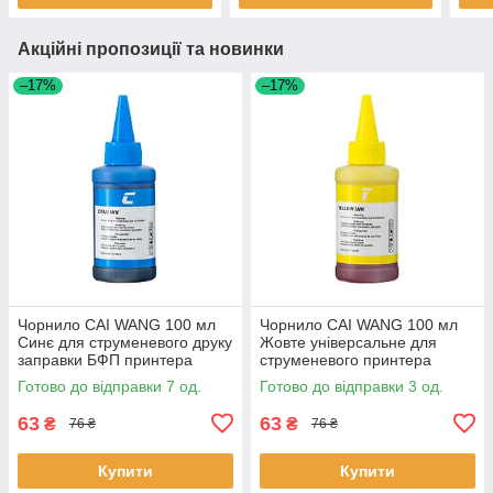
Акційні пропозиції та новинки
–17%
–17%
Чорнило CAI WANG 100 мл
Чорнило CAI WANG 100 мл
Синє для струменевого друку
Жовте універсальне для
заправки БФП принтера
струменевого принтера
водорозчинні 8 шт.
водорозчинне 4 шт.
Готово до відправки 7 од.
Готово до відправки 3 од.
63
63
₴
₴
76 ₴
76 ₴
Купити
Купити