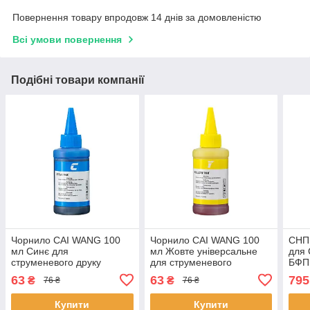
Повернення товару впродовж 14 днів за домовленістю
Всі умови повернення
Подібні товари компанії
Чорнило CAI WANG 100
Чорнило CAI WANG 100
СНП
мл Синє для
мл Жовте універсальне
для 
струменевого друку
для струменевого
БФП
заправки БФП принтера
принтера водорозчинне 4
безп
63
63
795
₴
₴
76 ₴
76 ₴
водорозчинні 8 шт.
шт.
чорн
Купити
Купити