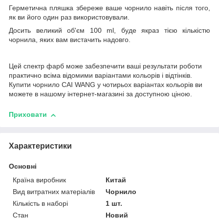
Герметична пляшка збереже ваше чорнило навіть після того,
як ви його один раз використовували.
Досить великий об'єм 100 ml, буде якраз тією кількістю
чорнила, яких вам вистачить надовго.
Цей спектр фарб може забезпечити ваші результати роботи
практично всіма відомими варіантами кольорів і відтінків.
Купити чорнило CAI WANG у чотирьох варіантах кольорів ви
можете в нашому інтернет-магазині за доступною ціною.
Приховати
Характеристики
Основні
Країна виробник
Китай
Вид витратних матеріалів
Чорнило
Кількість в наборі
1 шт.
Стан
Новий