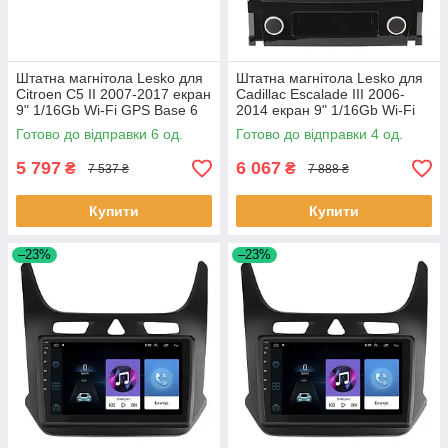
Штатна магнітола Lesko для
Штатна магнітола Lesko для
Citroen C5 II 2007-2017 екран
Cadillac Escalade III 2006-
9" 1/16Gb Wi-Fi GPS Base 6
2014 екран 9" 1/16Gb Wi-Fi
шт.
GPS Base Каміллак 4 шт.
Готово до відправки 6 од.
Готово до відправки 4 од.
5 797
6 067
₴
₴
7 537 ₴
7 888 ₴
Купити
Купити
–23%
–23%