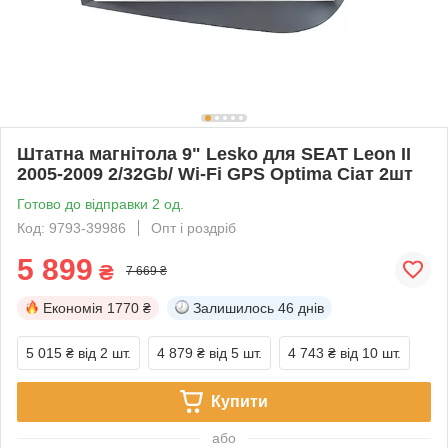
Штатна магнітола 9" Lesko для SEAT Leon II
2005-2009 2/32Gb/ Wi-Fi GPS Optima Сіат 2шт
Готово до відправки 2 од.
Код: 9793-39986
Опт і роздріб
5 899
₴
7 669 ₴
Економія
1770 ₴
Залишилось
46 днів
5 015 ₴
від 2 шт.
4 879 ₴
від 5 шт.
4 743 ₴
від 10 шт.
Купити
або