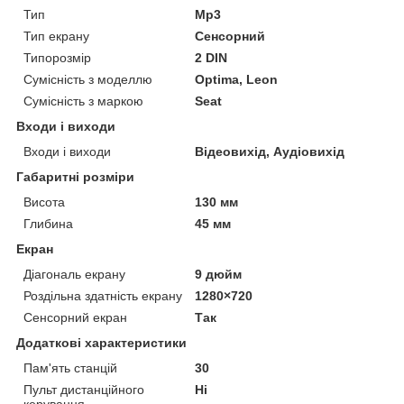
Тип
Mp3
Тип екрану
Сенсорний
Типорозмір
2 DIN
Сумісність з моделлю
Optima, Leon
Сумісність з маркою
Seat
Входи і виходи
Входи і виходи
Відеовихід, Аудіовихід
Габаритні розміри
Висота
130 мм
Глибина
45 мм
Екран
Діагональ екрану
9 дюйм
Роздільна здатність екрану
1280×720
Сенсорний екран
Так
Додаткові характеристики
Пам'ять станцій
30
Пульт дистанційного
Ні