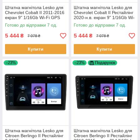
Штатна магнітола Lesko для
Штатна магнітола Lesko для
Chevrolet Cobalt II 2011-2016
Chevrolet Cobalt II Рестайлінг
екран 9" 1/16Gb Wi-Fi GPS
2020-н.в. екран 9" 1/16Gb Wi-
Base Шевроле Кобальт 7 шт.
Fi GPS Base 7 шт.
Готово до відправки 7 од.
Готово до відправки 7 од.
5 444
5 444
₴
₴
7 078 ₴
7 078 ₴
Купити
Купити
–23%
–23%
Подарунок
Штатна магнітола Lesko для
Штатна магнітола Lesko для
Citroen Berlingo II Рестайлінг
Citroen Berlingo II Рестайлінг