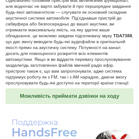
Однозначно головний пристрій має величезний функціонал,
але водночас не варто забувати й про першорядне завдання
будь-якої автомагнітоли — слугувати як основний складник
акустичної системи автомобіля. Під'єднавши пристрій до
сабвуфера або безпосередньо до вашої акустики, ви
отримаєте максимальну якість, на яку здатне ваше
обладнання, це можливо завдяки підсилювачу звуку
TDA7388
,
що дає змогу виводити будь-які аудіофайли в оригінальній
якості прямо на акустичну систему. Потужності на канал
досить для повноцінного розкриття всіх елементів
автоакустики. Якщо ж ви віддаєте перевагу прослуховуванню
заздалегідь заготовлених файлів звичний радіо ефір,
пристрою також є, що вам запропонувати, адже система
підтримує роботу як з FM, так і з AM нарадою, даючи змогу
прослуховувати будь-які доступні на території країни станції.
Можливість приймати дзвінки на ходу