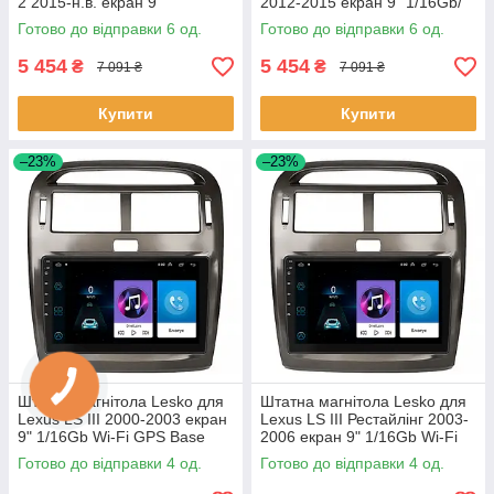
2 2015-н.в. екран 9"
2012-2015 екран 9" 1/16Gb/
1/16Gb/Wi-Fi GPS Optima 6шт
Wi-Fi GPS Optima 6шт
Готово до відправки 6 од.
Готово до відправки 6 од.
5 454
5 454
₴
₴
7 091 ₴
7 091 ₴
Купити
Купити
–23%
–23%
Штатна магнітола Lesko для
Штатна магнітола Lesko для
Lexus LS III 2000-2003 екран
Lexus LS III Рестайлінг 2003-
9" 1/16Gb Wi-Fi GPS Base
2006 екран 9" 1/16Gb Wi-Fi
Лексус 4 шт.
GPS Base 4 шт.
Готово до відправки 4 од.
Готово до відправки 4 од.