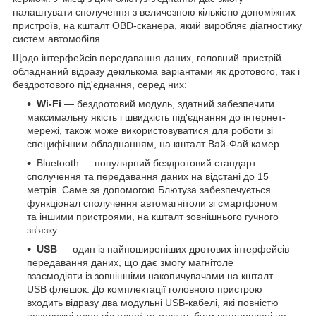
налаштувати сполучення з величезною кількістю допоміжних
пристроїв, на кшталт OBD-сканера, який виробляє діагностику
систем автомобіля.
Щодо інтерфейсів передавання даних, головний пристрій
обладнаний відразу декількома варіантами як дротового, так і
бездротового під'єднання, серед них:
Wi-Fi
— бездротовий модуль, здатний забезпечити
максимальну якість і швидкість під'єднання до інтернет-
мережі, також може використовуватися для роботи зі
специфічним обладнанням, на кшталт Вай-Фай камер.
Bluetooth — популярний бездротовий стандарт
сполучення та передавання даних на відстані до 15
метрів. Саме за допомогою Блютуза забезпечується
функціонал сполучення автомагнітоли зі смартфоном
та іншими пристроями, на кшталт зовнішнього гучного
зв'язку.
USB
— один із найпоширеніших дротових інтерфейсів
передавання даних, що дає змогу магнітоле
взаємодіяти із зовнішніми накопичувачами на кшталт
USB флешок. До комплектації головного пристрою
входить відразу два модульні USB-кабелі, які повністю