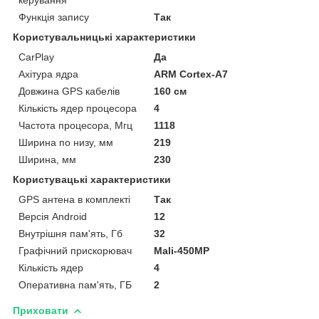
керування
Функція запису
Так
Користувальницькі характеристики
CarPlay
Да
Ахітура ядра
ARM Cortex-A7
Довжина GPS кабелів
160 см
Кількість ядер процесора
4
Частота процесора, Мгц
1118
Ширина по низу, мм
219
Ширина, мм
230
Користувацькi характеристики
GPS антена в комплекті
Так
Версія Android
12
Внутрішня пам'ять, Гб
32
Графічний прискорювач
Mali-450MP
Кількість ядер
4
Оперативна пам'ять, ГБ
2
Приховати