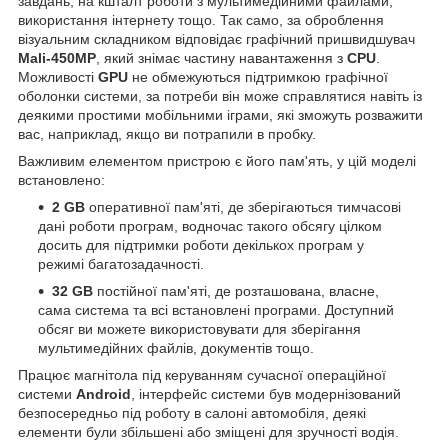
завдань, на кшталт роботи з мультимедійними файлами,
використання інтернету тощо. Так само, за оброблення
візуальним складником відповідає графічний пришвидшувач
Mali-450MP
, який знімає частину навантаження з
CPU
.
Можливості
GPU
не обмежуються підтримкою графічної
оболонки системи, за потреби він може справлятися навіть із
деякими простими мобільними іграми, які зможуть розважити
вас, наприклад, якщо ви потрапили в пробку.
Важливим елементом пристрою є його пам'ять, у цій моделі
встановлено:
2 GB
оперативної пам'яті, де зберігаються тимчасові
дані роботи програм, водночас такого обсягу цілком
досить для підтримки роботи декількох програм у
режимі багатозадачності.
32 GB
постійної пам'яті, де розташована, власне,
сама система та всі встановлені програми. Доступний
обсяг ви можете використовувати для зберігання
мультимедійних файлів, документів тощо.
Працює магнітола під керуванням сучасної операційної
системи
Android
, інтерфейс системи був модернізований
безпосередньо під роботу в салоні автомобіля, деякі
елементи були збільшені або зміщені для зручності водія.