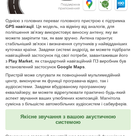
Однією з головних переваг головного пристрою є підтримка
GPS навігації
. Ця модель, на відміну від аналогів, для
поліпшення зв'язку використовує виносну антену, яку ви
можете закріпити так, як вам зручно. Антена гарантує
стабільніший зв'язок і визначення супутників у найвідданіших
куточках країни. Завдяки системі андроїд, ви можете підібрати
навігаційний застосунок під свої потреби, завантаживши його
з
Play Market
, як стандартний навігаційний ПЗ виробник був
встановлений застосунок
Google Maps
.
Пристрій може слугувати як повноцінний мультимедійний
центр, виконуючи як функції програвача відео, так і
аудіосистеми. Завдяки вбудованому програмному
еквалайзеру, ви можете відрегулювати практично будь-який
аспект звучання ваших улюблених композицій. Магнітола
сумісна з більшістю автомобільних аудіосистем і сабвуферів.
Якісне звучання з вашою акустичною
системою