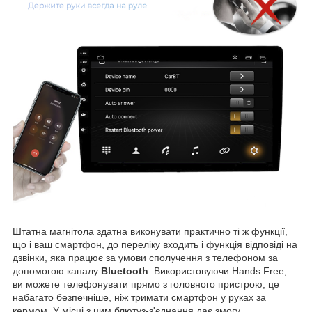
Штатна магнітола здатна виконувати практично ті ж функції,
що і ваш смартфон, до переліку входить і функція відповіді на
дзвінки, яка працює за умови сполучення з телефоном за
допомогою каналу
Bluetooth
. Використовуючи Hands Free,
ви можете телефонувати прямо з головного пристрою, це
набагато безпечніше, ніж тримати смартфон у руках за
кермом. У місці з цим блютуз-з'єднання дає змогу