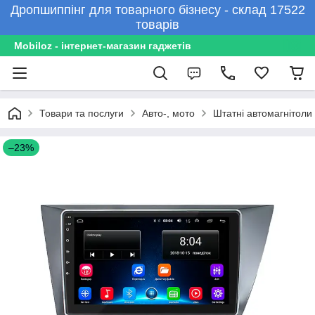
Дропшиппінг для товарного бізнесу - склад 17522
товарів
Mobiloz - інтернет-магазин гаджетів
Товари та послуги
Авто-, мото
Штатні автомагнітоли
–23%