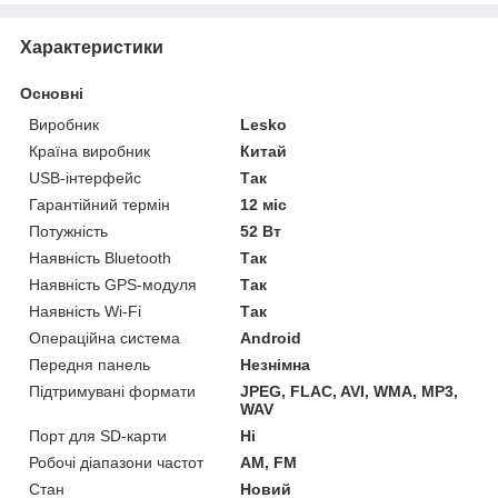
Характеристики
Основні
Виробник
Lesko
Країна виробник
Китай
USB-інтерфейс
Так
Гарантійний термін
12 міс
Потужність
52 Вт
Наявність Bluetooth
Так
Наявність GPS-модуля
Так
Наявність Wi-Fi
Так
Операційна система
Android
Передня панель
Незнімна
Підтримувані формати
JPEG, FLAC, AVI, WMA, MP3,
WAV
Порт для SD-карти
Ні
Робочі діапазони частот
AM, FM
Стан
Новий