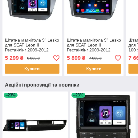
Штатна магнітола 9" Lesko
Штатна магнітола 9" Lesko
Штат
для SEAT Leon II
для SEAT Leon II
для 
Рестайлінг 2009-2012
Рестайлінг 2009-2012
100 
1/16Gb/ Wi-Fi Optima Сіат
2/32Gb/ Wi-Fi Optima Сіат
2002
5 299
5 899
7 6
₴
₴
6 889 ₴
7 669 ₴
2шт
2шт
Тойо
Купити
Купити
Акційні пропозиції та новинки
–23%
–23%