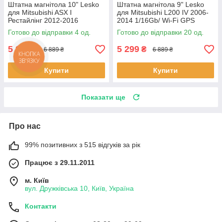
Штатна магнітола 10" Lesko
Штатна магнітола 9" Lesko
для Mitsubishi ASX I
для Mitsubishi L200 IV 2006-
Рестайлінг 2012-2016
2014 1/16Gb/ Wi-Fi GPS
1/16Gb/ Wi-Fi GPS Optima
Optima Міцубісі 20 шт.
Готово до відправки 4 од.
Готово до відправки 20 од.
Міцубісі 4 шт.
5 299
5 299
₴
₴
6 889 ₴
6 889 ₴
Купити
Купити
Показати ще
Про нас
99% позитивних з 515 відгуків за рік
Працює з 29.11.2011
м. Київ
вул. Дружківська 10, Київ, Україна
Контакти