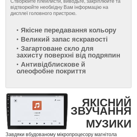
Створюйте плейлисти, виводьте, закріплюйте та
відтворюйте необхідну Вам інформацію на
дисплеї головного пристрою.
Якісне передавання кольору
Великий запас яскравості
Загартоване скло для
захисту поверхні від подряпин
Антивідблискове й
олеофобне покриття
ЯКІСНИЙ
ЗВУЧАННЯ
МУЗИКИ
Завдяки вбудованому мікропроцесору магнітола