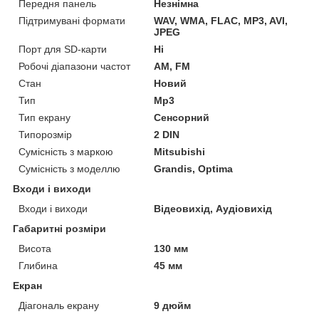
Передня панель
Незнімна
Підтримувані формати
WAV, WMA, FLAC, MP3, AVI,
JPEG
Порт для SD-карти
Ні
Робочі діапазони частот
AM, FM
Стан
Новий
Тип
Mp3
Тип екрану
Сенсорний
Типорозмір
2 DIN
Сумісність з маркою
Mitsubishi
Сумісність з моделлю
Grandis, Optima
Входи і виходи
Входи і виходи
Відеовихід, Аудіовихід
Габаритні розміри
Висота
130 мм
Глибина
45 мм
Екран
Діагональ екрану
9 дюйм