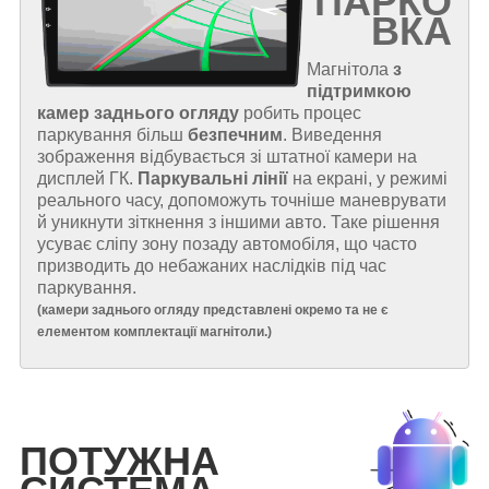
ПАРКО
ВКА
Магнітола
з
підтримкою
камер заднього огляду
робить процес
паркування більш
безпечним
. Виведення
зображення відбувається зі штатної камери на
дисплей ГК.
Паркувальні лінії
на екрані, у режимі
реального часу, допоможуть точніше маневрувати
й уникнути зіткнення з іншими авто. Таке рішення
усуває сліпу зону позаду автомобіля, що часто
призводить до небажаних наслідків під час
паркування.
(
камери заднього огляду представлені окремо та не є
елементом комплектації магнітоли.
)
ПОТУЖНА