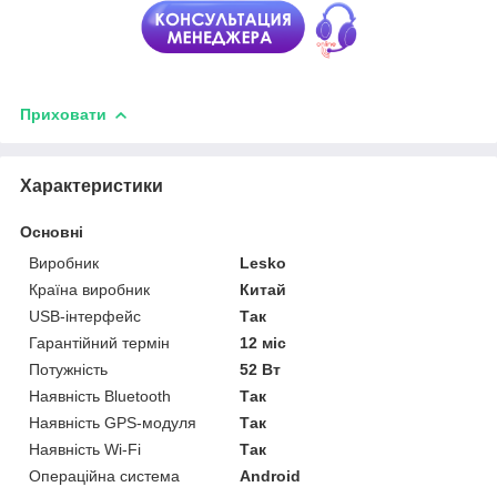
Приховати
Характеристики
Основні
Виробник
Lesko
Країна виробник
Китай
USB-інтерфейс
Так
Гарантійний термін
12 міс
Потужність
52 Вт
Наявність Bluetooth
Так
Наявність GPS-модуля
Так
Наявність Wi-Fi
Так
Операційна система
Android