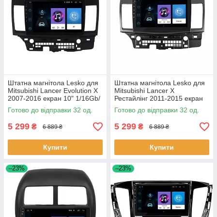
Штатна магнітола Lesko для
Штатна магнітола Lesko для
Mitsubishi Lancer Evolution X
Mitsubishi Lancer X
2007-2016 екран 10" 1/16Gb/
Рестайлінг 2011-2015 екран
Wi-Fi Optima GPS An 32 шт.
10" 1/16Gb/ Wi-Fi GPS Optima
Готово до відправки 32 од.
Готово до відправки 32 од.
32 шт.
5 299
5 299
₴
₴
6 889 ₴
6 889 ₴
Купити
Купити
–23%
–23%