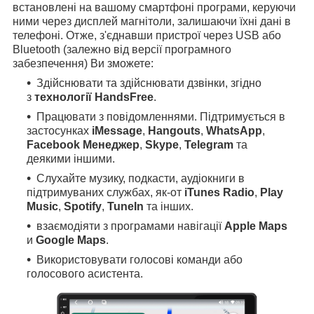
встановлені на вашому смартфоні програми, керуючи
ними через дисплей магнітоли, залишаючи їхні дані в
телефоні. Отже, з'єднавши пристрої через USB або
Bluetooth (залежно від версії програмного
забезпечення) Ви зможете:
Здійснювати та здійснювати дзвінки, згідно
з
технології HandsFree
.
Працювати з повідомленнями. Підтримується в
застосунках
iMessage
,
Hangouts
,
WhatsApp
,
Facebook Менеджер
,
Skype
,
Telegram
та
деякими іншими.
Слухайте музику, подкасти, аудіокниги в
підтримуваних службах, як-от
iTunes Radio
,
Play
Music
,
Spotify
,
TuneIn
та інших.
взаємодіяти з програмами навігації
Apple Maps
и
Google Maps
.
Використовувати голосові команди або
голосового асистента.