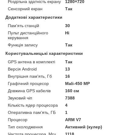
Роздільна здатність екрану
1280×720
Сенсорний екран
Так
Додаткові характеристики
Пам'ять станцій
30
Пульт дистанційного
Ні
керування
Функція запису
Так
Користувальницькі характеристики
GPS антена в комплекті
Так
Версія Android
13
Внутрішня пам'ять, Гб
16
Графічний процесор
Mali-450 MP
Довжина GPS кабелів
160 см
Звуковий чіп
7388
Кількість ядер процесора
4
Оперативна пам'ять, ГБ
1
Процесор
ARM V7
Тип охолодження
Активний (кулер)
Частота процесора, Мгц
1118