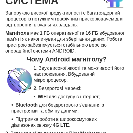
СИСТЕМА
Запорукою високої продуктивності є багатоядерний
процесор із потужним графічним прискорювачем для
відтворення візуальних завдань.
Магнітола
має
1 ГБ
оперативної та
16 ГБ
вбудованої
пам'яті як накопичувач для зберігання даних. Робота
пристрою забезпечується стабільною версією
операційної системи ANDROID.
Чому Android магнітолу?
1
. Звук високої якості та можливості його
настроювання. Вбудований
мікропроцесор.
2
. Бездротові мережі:
WIFI
для доступу в інтернет;
Bluetooth
для бездротового з'єднання з
пристроями та обміну даними;
Підтримка роботи в широкосмугових
діапазонах зв'язку
4G LTE.