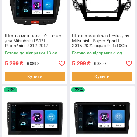
Штатна магнітола 10" Lesko
Штатна магнітола Lesko для
для Mitsubishi RVR III
Mitsubishi Pajero Sport III
Рестайлінг 2012-2017
2015-2021 екран 9" 1/16Gb
1/16Gb/ Wi-Fi Optima Міцубісі
Wi-Fi GPS Base 4 шт.
Готово до відправки 13 од.
Готово до відправки 4 од.
13 шт.
5 299
5 299
₴
₴
6 889 ₴
6 889 ₴
Купити
Купити
–23%
–23%