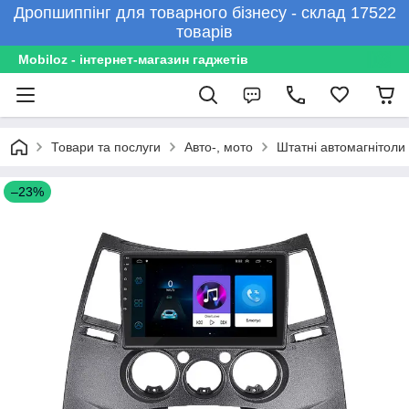
Дропшиппінг для товарного бізнесу - склад 17522
товарів
Mobiloz - інтернет-магазин гаджетів
Товари та послуги
Авто-, мото
Штатні автомагнітоли
–23%