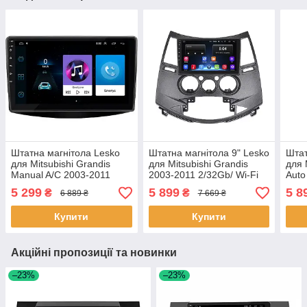
Штатна магнітола Lesko
Штатна магнітола 9" Lesko
Штат
для Mitsubishi Grandis
для Mitsubishi Grandis
для 
Manual A/C 2003-2011
2003-2011 2/32Gb/ Wi-Fi
Auto
екран 9" 1/16Gb Wi-Fi GPS
Optima Міцубісі 9 шт.
2/32
5 299
5 899
5 8
₴
₴
6 889 ₴
7 669 ₴
Base 6 шт.
шт.
Купити
Купити
Акційні пропозиції та новинки
–23%
–23%