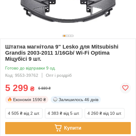
Штатна магнітола 9" Lesko для Mitsubishi
Grandis 2003-2011 1/16Gb/ Wi-Fi Optima
Міцубісі 9 шт.
Готово до відправки 9 од.
Код: 9553-39762
Опт і роздріб
5 299
₴
6 889 ₴
Економія
1590 ₴
Залишилось
46 днів
4 505 ₴
від 2 шт.
4 383 ₴
від 5 шт.
4 260 ₴
від 10 шт.
Купити