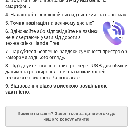
3
.
Встановлюйте програми з
Play Market
як на
смартфоні.
4
.
Налаштуйте зовнішній вигляд системи, на ваш смак.
5
.
Точна навігація
на великому дисплеї
.
6
.
Здійснюйте або відповідайте на дзвінки,
не відвертаючи уваги від дороги з
технологією
Hands Free
.
7
. Паркуйтеся безпечно, завдяки сумісності пристрою з
камерами заднього огляду
.
8
. Під'єднуйте зовнішні пристрої через
USB
для обміну
даними та розширення спектра можливостей
головного пристрою Вашого авто.
9
. Відтворення
відео з високою роздільною
здатністю
.
Вимкне питання?
Зверніться за допомогою до
нашого консультанта!