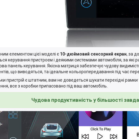
ним елементом цієї моделі є
10-дюймовий сенсорний екран
, за 
ься керування пристроєм і деякими системами автомобіля, за які р
ова панель керування. Якісна матриця забезпечує чудову видимість
нтів, що виводяться, та ідеальне кольоропередавання під час пере
ьки пристрій є штатним, вам не доведеться шукати перехідні рамки 
ення, все з коробки припасовано під ваш автомобіль.
Чудова продуктивність у більшості завд