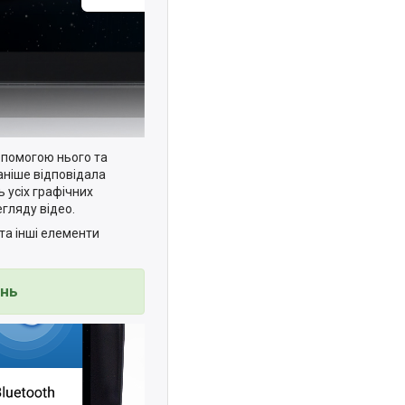
допомогою нього та
аніше відповідала
 усіх графічних
гляду відео.
та інші елементи
ань