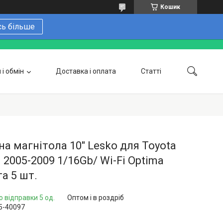
Кошик
сь більше
і обмін
Доставка і оплата
Статті
 замовити онлайн
Про нас
Контакти
Напишіть нам в Telegram
Фотогалерея
а магнітола 10" Lesko для Toyota
I 2005-2009 1/16Gb/ Wi-Fi Optima
а 5 шт.
о відправки 5 од.
Оптом і в роздріб
5-40097