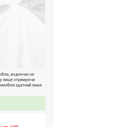
обіль, водночас не
мку лише отримуючи
томобіля здатний лише