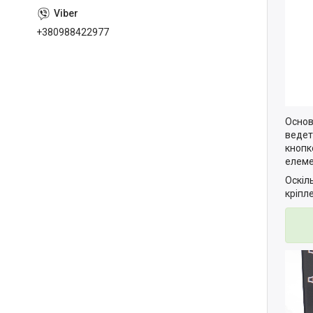
+380988422977
Основ
ведет
кнопк
елеме
Оскіл
кріпл