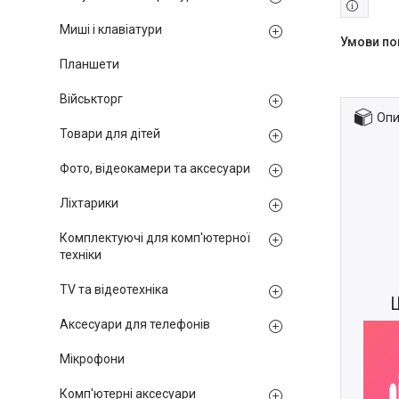
Миші і клавіатури
Планшети
Військторг
Опи
Товари для дітей
Фото, відеокамери та аксесуари
Ліхтарики
Комплектуючі для комп'ютерної
техніки
TV та відеотехніка
Ш
Аксесуари для телефонів
Мікрофони
Комп'ютерні аксесуари