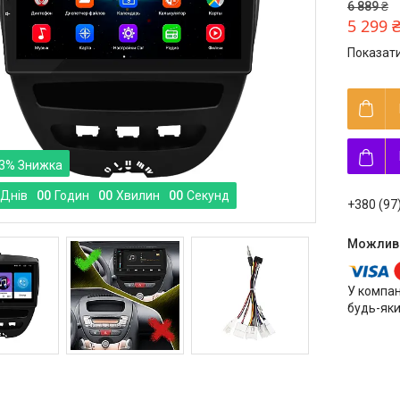
6 889 ₴
5 299 
Показати
3%
Днів
0
0
Годин
0
0
Хвилин
0
0
Секунд
+380 (97
У компан
будь-яки