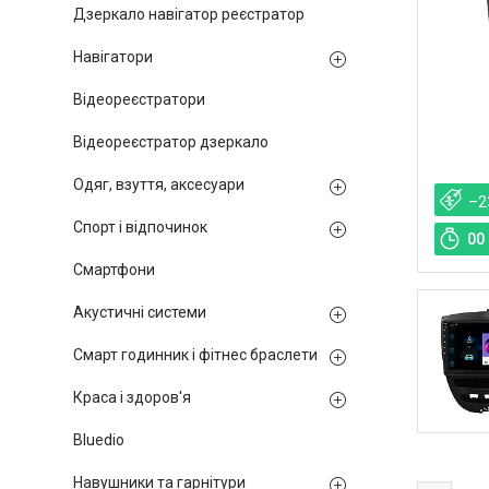
Дзеркало навігатор реєстратор
Навігатори
Відеореєстратори
Відеореєстратор дзеркало
Одяг, взуття, аксесуари
–2
Спорт і відпочинок
0
0
Смартфони
Акустичні системи
Смарт годинник і фітнес браслети
Краса і здоров'я
Bluedio
Навушники та гарнітури