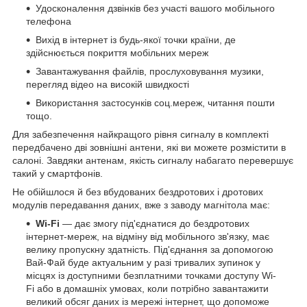
Удосконалення дзвінків без участі вашого мобільного
телефона
Вихід в інтернет із будь-якої точки країни, де
здійснюється покриття мобільних мереж
Завантажування файлів, прослуховування музики,
перегляд відео на високій швидкості
Використання застосунків соц.мереж, читання пошти
тощо.
Для забезпечення найкращого рівня сигналу в комплекті
передбачено дві зовнішні антени, які ви можете розмістити в
салоні. Завдяки антенам, якість сигналу набагато перевершує
такий у смартфонів.
Не обійшлося й без вбудованих бездротових і дротових
модулів передавання даних, вже з заводу магнітола має:
Wi-Fi
— дає змогу під'єднатися до бездротових
інтернет-мереж, на відміну від мобільного зв'язку, має
велику пропускну здатність. Під'єднання за допомогою
Вай-Фай буде актуальним у разі тривалих зупинок у
місцях із доступними безплатними точками доступу Wi-
Fi або в домашніх умовах, коли потрібно завантажити
великий обсяг даних із мережі інтернет, що допоможе