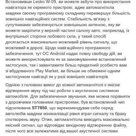
Встановивши Lesko W-09, ви можете забути про використання
навігатора як окремого пристрою, адже автомагнітола
завдяки своєму програмному складнику перевершує більшість
зовнішніх навігаційних систем. Стабільність зв'язку з
супутниками забезпечується зовнішньою антеною, яку ви
можете закріпити у верхній частині салону авто, наприклад, із
внутрішньої сторони лобового скла, у такий спосіб
досягається максимально можливий рівень сигналу, що
можливий в дорозі. Щодо навігаційного програмного
забезпечення, тут ОС Android надає повну свободу дій, ви
можете використовувати як за замовчуванням встановлений
застосунок, так і завантажити більш придатний особисто вам
зі вбудованого Play Market, ви більше не обмежені одним
застосунком навігації як у разі зовнішніх навігаторів.
Однією з головних вимог до кожної автомагнітолі є якісне
відтворення звуку під час роботи з акустичною системою
автомобіля. Для забезпечення звучання, яке можна порівняти
з дорожчими головними пристроями, був встановлений чип
підсилювача
ST7850
, що зарекомендував себе серед
автолюбів завдяки мінімалізації рівня втрат сигналу та браку
спотворень звуку. Отже, автомагнітола виводить максимально
якісний сигнал, що відповідає вихідному відтворенню файлу,
після чого все залежатиме від вашої акустичної системи.