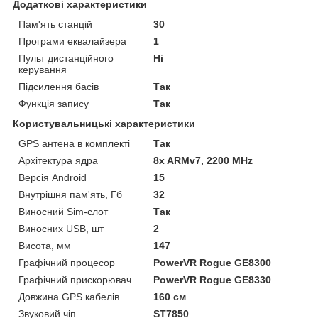
Додаткові характеристики
Пам'ять станцій
30
Програми еквалайзера
1
Пульт дистанційного
Ні
керування
Підсилення басів
Так
Функція запису
Так
Користувальницькі характеристики
GPS антена в комплекті
Так
Архітектура ядра
8x ARMv7, 2200 MHz
Версія Android
15
Внутрішня пам'ять, Гб
32
Виносний Sim-слот
Так
Виносних USB, шт
2
Висота, мм
147
Графічний процесор
PowerVR Rogue GE8300
Графічний прискорювач
PowerVR Rogue GE8330
Довжина GPS кабелів
160 см
Звуковий чіп
ST7850