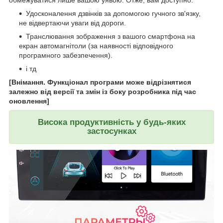
обмежуватися лише вашою уявою. Отже, вам доступно:
Удосконалення дзвінків за допомогою гучного зв'язку,
не відвертаючи уваги від дороги.
Транслювання зображення з вашого смартфона на
екран автомагнітоли (за наявності відповідного
програмного забезпечення).
і тд
[Внімання. Функціонал програми може відрізнятися
залежно від версії та змін із боку розробника під час
оновлення]
Висока продуктивність у будь-яких
застосунках