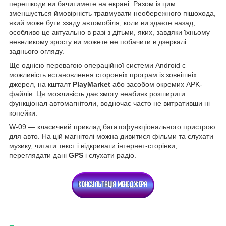
перешкоди ви бачитимете на екрані. Разом із цим
зменшується ймовірність травмувати необережного пішохода,
який може бути ззаду автомобіля, коли ви здаєте назад,
особливо це актуально в разі з дітьми, яких, завдяки їхньому
невеликому зросту ви можете не побачити в дзеркалі
заднього огляду.
Ще однією перевагою операційної системи Android є
можливість встановлення сторонніх програм із зовнішніх
джерел, на кшталт
PlayMarket
або засобом окремих APK-
файлів. Ця можливість дає змогу неабияк розширити
функціонал автомагнітоли, водночас часто не витративши ні
копейки.
W-09 — класичний приклад багатофункціонального пристрою
для авто. На цій магнітолі можна дивитися фільми та слухати
музику, читати текст і відкривати інтернет-сторінки,
переглядати дані
GPS
і слухати радіо.