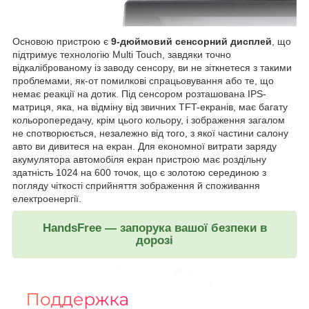
Основою пристрою є
9-дюймовий сенсорний дисплей
, що
підтримує технологію Multi Touch, завдяки точно
відкаліброваному із заводу сенсору, ви не зіткнетеся з такими
проблемами, як-от помилкові спрацьовування або те, що
немає реакції на дотик. Під сенсором розташована IPS-
матриця, яка, на відміну від звичних TFT-екранів, має багату
кольоропередачу, крім цього кольору, і зображення загалом
не спотворюється, незалежно від того, з якої частини салону
авто ви дивитеся на екран. Для економної витрати заряду
акумулятора автомобіля екран пристрою має роздільну
здатність 1024 на 600 точок, що є золотою серединою з
погляду чіткості сприйняття зображення й споживання
електроенергії.
HandsFree — запорука вашої безпеки в
дорозі