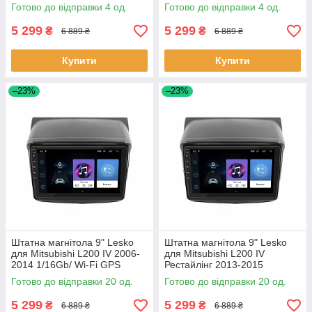
Міцубісі 4 шт.
1/16Gb/ Wi-Fi GPS Optima
Готово до відправки 4 од.
Готово до відправки 4 од.
Міцубісі 4 шт.
5 299
5 299
₴
₴
6 889 ₴
6 889 ₴
Купити
Купити
–23%
–23%
Штатна магнітола 9" Lesko
Штатна магнітола 9" Lesko
для Mitsubishi L200 IV 2006-
для Mitsubishi L200 IV
2014 1/16Gb/ Wi-Fi GPS
Рестайлінг 2013-2015
Optima Міцубісі 20 шт.
1/16Gb/ Wi-Fi GPS Optima
Готово до відправки 20 од.
Готово до відправки 20 од.
Мітцубіс 20шт
5 299
5 299
₴
₴
6 889 ₴
6 889 ₴