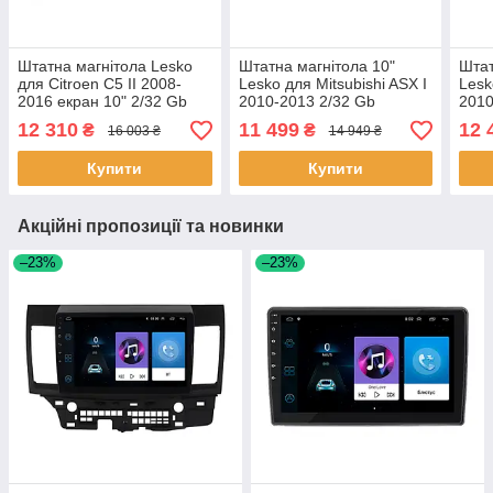
Штатна магнітола Lesko
Штатна магнітола 10"
Штат
для Citroen C5 II 2008-
Lesko для Mitsubishi ASX I
Lesk
2016 екран 10" 2/32 Gb
2010-2013 2/32 Gb
2010
CarPlay 4G Wi-Fi GPS
CarPlay 4G Wi-Fi GPS
4G W
12 310
11 499
12 
₴
₴
16 003 ₴
14 949 ₴
Prime 5 шт.
Prime 8 ядер Міттруб 4 шт.
ядер
Купити
Купити
Акційні пропозиції та новинки
–23%
–23%