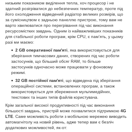
низьким показником виділення тепла, хоч процесор і не
здатний розігріватися до небезпечних температур, проте під
його охолодження відведений радіатор великих розмірів, що
за сумісництвом є задньою панеллю пристрою, тому вам не
варто хвилюватися про перегрівання під час виконання
ресурсомістких завдань. Одним із найважливіших показників
для стабільної роботи програм, крім CPU, є пам'ять, у цьому
разі ми маємо:
2 GB оперативної пам'яті
, яка використовується для
зберігання тимчасових даних, створених під час роботи
застосунків, що більший обсяг RAM, то більше
застосунків одночасно може працювати у фоновому
режимі.
32 GB
постійної пам'яті
, що відведена під зберігання
операційної системи, встановлених програм, а також
використовується для збереження мультимедійних,
текстових та інших типів файлів користувача.
Крім загальної високої продуктивності під час виконання
більшості завдань, пристрій може похвалитися підтримкою
4G
LTE
. Саме можливість роботи з мобільною мережею виводить
автомагнітолу на новий рівень, адже тепер вам є безліч
додаткових можливостей, як-от: