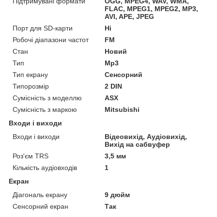
Підтримувані формати
OGG, MPEG4, WAV, WMA,
FLAC, MPEG1, MPEG2, MP3,
AVI, APE, JPEG
Порт для SD-карти
Ні
Робочі діапазони частот
FM
Стан
Новий
Тип
Mp3
Тип екрану
Сенсорний
Типорозмір
2 DIN
Сумісність з моделлю
ASX
Сумісність з маркою
Mitsubishi
Входи і виходи
Входи і виходи
Відеовихід, Аудіовихід,
Вихід на сабвуфер
Роз'єм TRS
3,5 мм
Кількість аудіовходів
1
Екран
Діагональ екрану
9 дюйм
Сенсорний екран
Так