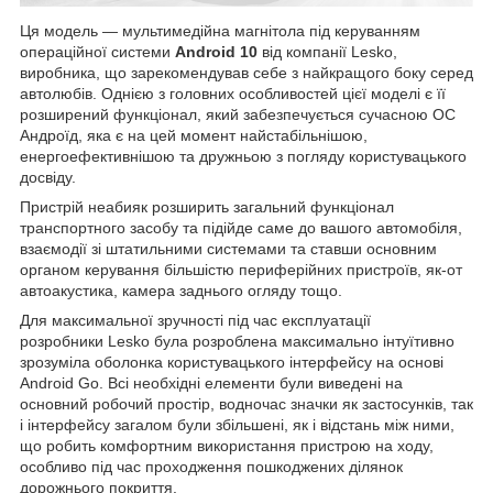
Ця модель — мультимедійна магнітола під керуванням
операційної системи
Android 10
від компанії Lesko,
виробника, що зарекомендував себе з найкращого боку серед
автолюбів. Однією з головних особливостей цієї моделі є її
розширений функціонал, який забезпечується сучасною ОС
Андроїд, яка є на цей момент найстабільнішою,
енергоефективнішою та дружньою з погляду користувацького
досвіду.
Пристрій неабияк розширить загальний функціонал
транспортного засобу та підійде саме до вашого автомобіля,
взаємодії зі штатильними системами та ставши основним
органом керування більшістю периферійних пристроїв, як-от
автоакустика, камера заднього огляду тощо.
Для максимальної зручності під час експлуатації
розробники Lesko була розроблена максимально інтуїтивно
зрозуміла оболонка користувацького інтерфейсу на основі
Android Go. Всі необхідні елементи були виведені на
основний робочий простір, водночас значки як застосунків, так
і інтерфейсу загалом були збільшені, як і відстань між ними,
що робить комфортним використання пристрою на ходу,
особливо під час проходження пошкоджених ділянок
дорожнього покриття.