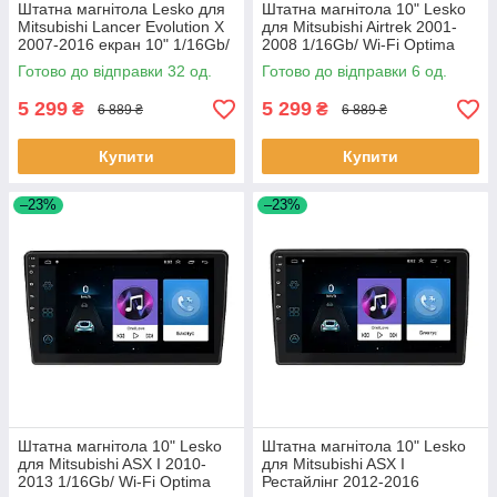
Штатна магнітола Lesko для
Штатна магнітола 10" Lesko
Mitsubishi Lancer Evolution X
для Mitsubishi Airtrek 2001-
2007-2016 екран 10" 1/16Gb/
2008 1/16Gb/ Wi-Fi Optima
Wi-Fi Optima GPS An 32 шт.
Міцубісі 6 шт.
Готово до відправки 32 од.
Готово до відправки 6 од.
5 299
5 299
₴
₴
6 889 ₴
6 889 ₴
Купити
Купити
–23%
–23%
Штатна магнітола 10" Lesko
Штатна магнітола 10" Lesko
для Mitsubishi ASX I 2010-
для Mitsubishi ASX I
2013 1/16Gb/ Wi-Fi Optima
Рестайлінг 2012-2016