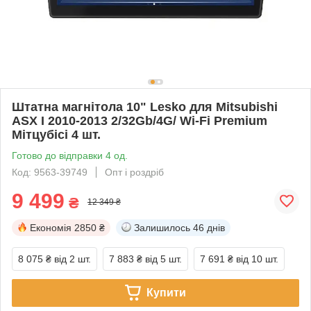
Штатна магнітола 10" Lesko для Mitsubishi
ASX I 2010-2013 2/32Gb/4G/ Wi-Fi Premium
Мітцубісі 4 шт.
Готово до відправки 4 од.
Код: 9563-39749
Опт і роздріб
9 499
₴
12 349 ₴
Економія
2850 ₴
Залишилось
46 днів
8 075 ₴
від 2 шт.
7 883 ₴
від 5 шт.
7 691 ₴
від 10 шт.
Купити