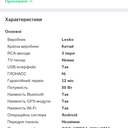
Приховати
Характеристики
Основні
Виробник
Lesko
Країна виробник
Китай
RCA-виходи
3 пари
TV-тюнер
Немає
USB-інтерфейс
Так
ГЛОНАСС
Ні
Гарантійний термін
12 міс
Потужність
50 Вт
Наявність Bluetooth
Так
Наявність GPS-модуля
Так
Наявність Wi-Fi
Так
Операційна система
Android
Передня панель
Незнімна