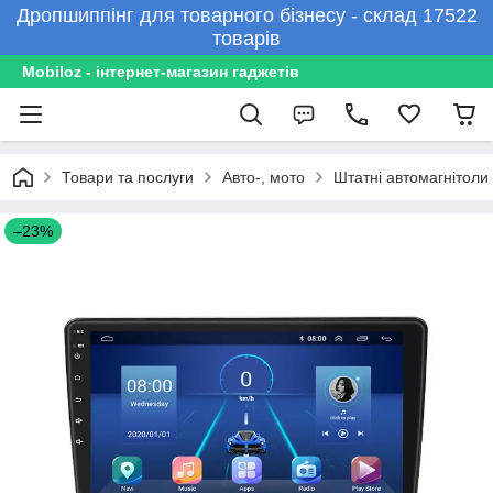
Дропшиппінг для товарного бізнесу - склад 17522
товарів
Mobiloz - інтернет-магазин гаджетів
Товари та послуги
Авто-, мото
Штатні автомагнітоли
–23%