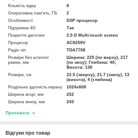
Кількість ядер
8
Оперативна пам'ять, ГБ
2
Особливості
DSP процесор
Підтримка 4G
Так
Покриття дисплея
2.5 D Multi-touch screen
Процесор
AC8259V
Радіо чіп
TDA7708
Розміри без штатної
Ширина: 225 (по верху), 217
рамки, мм
(по низу); Глибина: 40;
Висота: 130
Розміри, см
22.5 (зверху), 21.7 (знизу), 13
(висота), 4 (глибина)
Роздільна здатність екрану
1024х600
Ширина вгорі, мм
252
Ширина внизу, мм
243
Приховати
Відгуки про товар