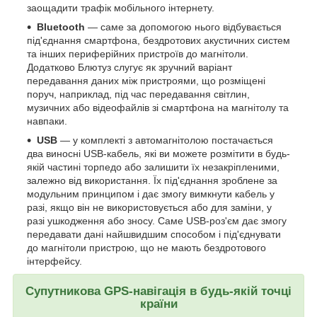
заощадити трафік мобільного інтернету.
Bluetooth
— саме за допомогою нього відбувається
під'єднання смартфона, бездротових акустичних систем
та інших периферійних пристроїв до магнітоли.
Додатково Блютуз слугує як зручний варіант
передавання даних між пристроями, що розміщені
поруч, наприклад, під час передавання світлин,
музичних або відеофайлів зі смартфона на магнітолу та
навпаки.
USB
— у комплекті з автомагнітолою постачається
два виносні USB-кабель, які ви можете розмітити в будь-
якій частині торпедо або залишити їх незакріпленими,
залежно від використання. Їх під'єднання зроблене за
модульним принципом і дає змогу вимкнути кабель у
разі, якщо він не використовується або для заміни, у
разі ушкодження або зносу. Саме USB-роз'єм дає змогу
передавати дані найшвидшим способом і під'єднувати
до магнітоли пристрою, що не мають бездротового
інтерфейсу.
Супутникова GPS-навігація в будь-якій точці
країни