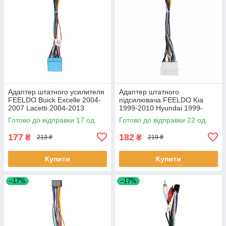
Адаптер штатного усилителя
Адаптер штатного
FEELDO Buick Excelle 2004-
підсилювача FEELDO Kia
2007 Lacetti 2004-2013
1999-2010 Hyundai 1999-
Nubira 2003-2010 (6774)
2012 (6526) Хюндай Кіа 22
Готово до відправки 17 од.
Готово до відправки 22 од.
17шт
шт.
177
182
₴
₴
213 ₴
219 ₴
Купити
Купити
–17%
–17%