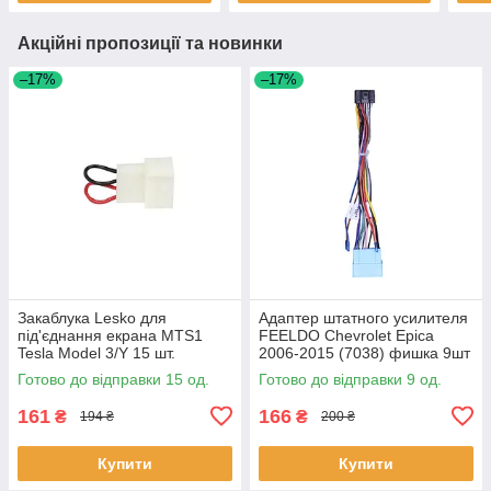
Акційні пропозиції та новинки
–17%
–17%
Закаблука Lesko для
Адаптер штатного усилителя
під'єднання екрана MTS1
FEELDO Chevrolet Epica
Tesla Model 3/Y 15 шт.
2006-2015 (7038) фишка 9шт
Готово до відправки 15 од.
Готово до відправки 9 од.
161
166
₴
₴
194 ₴
200 ₴
Купити
Купити