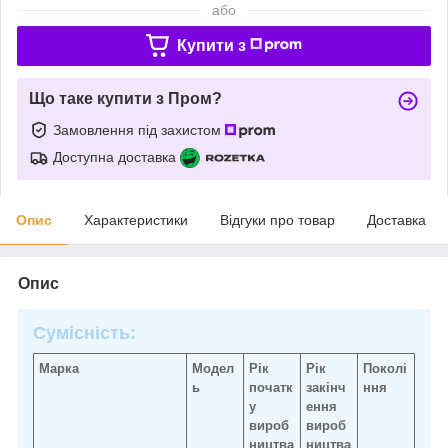
або
Купити з
Що таке купити з Пром?
Замовлення під захистом
Доступна доставка
Опис
Характеристики
Відгуки про товар
Доставка
Опис
Сумісність:
Марка
Модел
Рік
Рік
Поколі
ь
початк
закінч
ння
у
ення
вироб
вироб
ництва
ництва