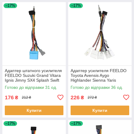
–17%
–17%
Адаптер штатного усилителя
Адаптер усилителя FEELDO
FEELDO Suzuki Grand Vitara
Toyota Avensis Aygo
Ignis Jimny SX4 Splash Swift
Highlander Sienna Yaris
Liana Kizashi (2096) 31шт
Tacoma Hilux Materia (6382)
Готово до відправки 31 од.
Готово до відправки 36 од.
36шт
176
226
₴
₴
212 ₴
272 ₴
Купити
Купити
–17%
–17%