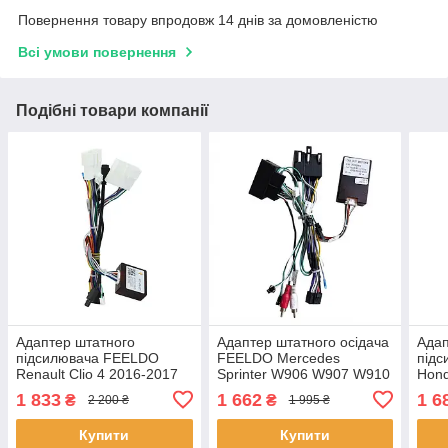
Повернення товару впродовж 14 днів за домовленістю
Всі умови повернення
Подібні товари компанії
Адаптер штатного
Адаптер штатного осідача
Адап
підсилювача FEELDO
FEELDO Mercedes
під
Renault Clio 4 2016-2017
Sprinter W906 W907 W910
Hond
Trafic 2014+ CAN-BUS
2006+ CAN-BUS (7308) 12
CAN-
1 833
1 662
1 6
₴
₴
2 200 ₴
1 995 ₴
(6982) 17 шт.
шт.
Купити
Купити