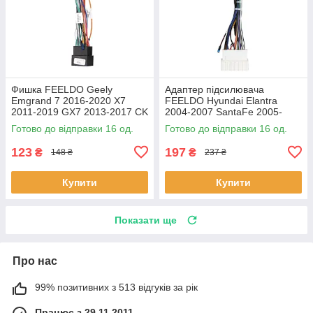
Фишка FEELDO Geely
Адаптер підсилювача
Emgrand 7 2016-2020 X7
FEELDO Hyundai Elantra
2011-2019 GX7 2013-2017 CK
2004-2007 SantaFe 2005-
2008-2016 (7506) 16шт
2012 Kia Rio 2005-2011
Готово до відправки 16 од.
Готово до відправки 16 од.
Sportaga 04-10 16шт
123
197
₴
₴
148 ₴
237 ₴
Купити
Купити
Показати ще
Про нас
99% позитивних з 513 відгуків за рік
Працює з 29.11.2011