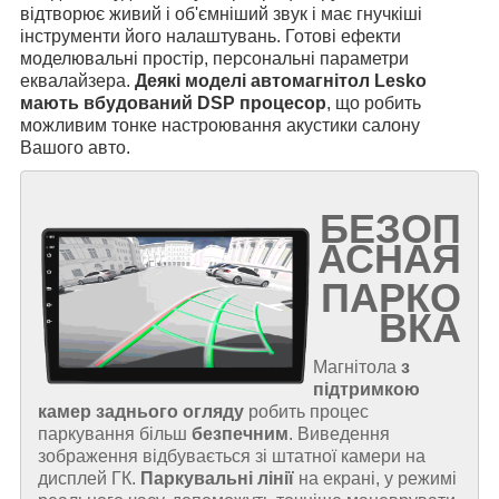
відтворює живий і об'ємніший звук і має гнучкіші
інструменти його налаштувань. Готові ефекти
моделювальні простір, персональні параметри
еквалайзера.
Деякі моделі автомагнітол Lesko
мають вбудований DSP процесор
, що робить
можливим тонке настроювання акустики салону
Вашого авто.
БЕЗОП
АСНАЯ
ПАРКО
ВКА
Магнітола
з
підтримкою
камер заднього огляду
робить процес
паркування більш
безпечним
. Виведення
зображення відбувається зі штатної камери на
дисплей ГК.
Паркувальні лінії
на екрані, у режимі