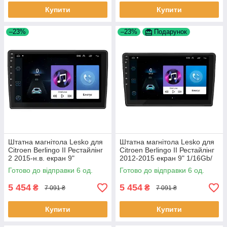
Купити
Купити
–23%
–23%
Подарунок
Штатна магнітола Lesko для
Штатна магнітола Lesko для
Citroen Berlingo II Рестайлінг
Citroen Berlingo II Рестайлінг
2 2015-н.в. екран 9"
2012-2015 екран 9" 1/16Gb/
1/16Gb/Wi-Fi GPS Optima 6шт
Wi-Fi GPS Optima 6шт
Готово до відправки 6 од.
Готово до відправки 6 од.
5 454
5 454
₴
₴
7 091 ₴
7 091 ₴
Купити
Купити