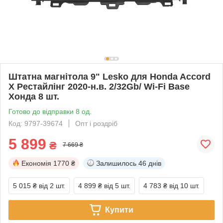
Штатна магнітола 9" Lesko для Honda Accord
X Рестайлінг 2020-н.в. 2/32Gb/ Wi-Fi Base
Хонда 8 шт.
Готово до відправки 8 од.
Код: 9797-39674
Опт і роздріб
5 899
₴
7 669 ₴
Економія
1770 ₴
Залишилось
46 днів
5 015 ₴
від 2 шт.
4 899 ₴
від 5 шт.
4 783 ₴
від 10 шт.
Купити