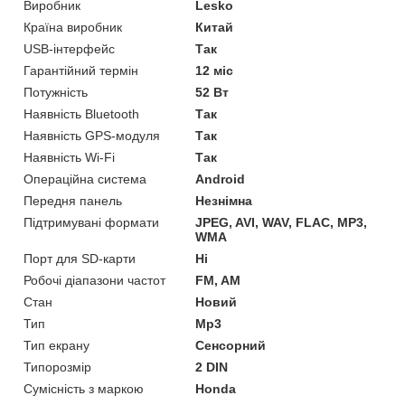
Виробник
Lesko
Країна виробник
Китай
USB-інтерфейс
Так
Гарантійний термін
12 міс
Потужність
52 Вт
Наявність Bluetooth
Так
Наявність GPS-модуля
Так
Наявність Wi-Fi
Так
Операційна система
Android
Передня панель
Незнімна
Підтримувані формати
JPEG, AVI, WAV, FLAC, MP3,
WMA
Порт для SD-карти
Ні
Робочі діапазони частот
FM, AM
Стан
Новий
Тип
Mp3
Тип екрану
Сенсорний
Типорозмір
2 DIN
Сумісність з маркою
Honda