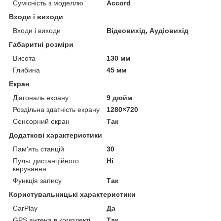
Сумісність з моделлю
Accord
Входи і виходи
Входи і виходи
Відеовихід, Аудіовихід
Габаритні розміри
Висота
130 мм
Глибина
45 мм
Екран
Діагональ екрану
9 дюйм
Роздільна здатність екрану
1280×720
Сенсорний екран
Так
Додаткові характеристики
Пам'ять станцій
30
Пульт дистанційного
Ні
керування
Функція запису
Так
Користувальницькі характеристики
CarPlay
Да
GPS антена в комплекті
Так