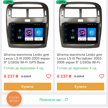
–23%
–23%
Штатна магнітола Lesko для
Штатна магнітола Lesko для
Lexus LS III 2000-2003 екран
Lexus LS III Рестайлінг 2003-
9" 1/16Gb Wi-Fi GPS Base
2006 екран 9" 1/16Gb Wi-Fi
Лексус 4 шт.
GPS Base 4 шт.
Готово до відправки 4 од.
Готово до відправки 4 од.
6 237
6 237
₴
₴
8 109 ₴
8 109 ₴
Купити
Купити
Показати ще
КНОПКА
ЗВ'ЯЗКУ