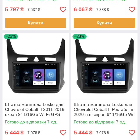
5 797
6 067
₴
₴
7 537 ₴
7 888 ₴
Купити
Купити
–23%
–23%
Штатна магнітола Lesko для
Штатна магнітола Lesko для
Chevrolet Cobalt II 2011-2016
Chevrolet Cobalt II Рестайлінг
екран 9" 1/16Gb Wi-Fi GPS
2020-н.в. екран 9" 1/16Gb Wi-
Base Шевроле Кобальт 7 шт.
Fi GPS Base 7 шт.
Готово до відправки 7 од.
Готово до відправки 7 од.
5 444
5 444
₴
₴
7 078 ₴
7 078 ₴