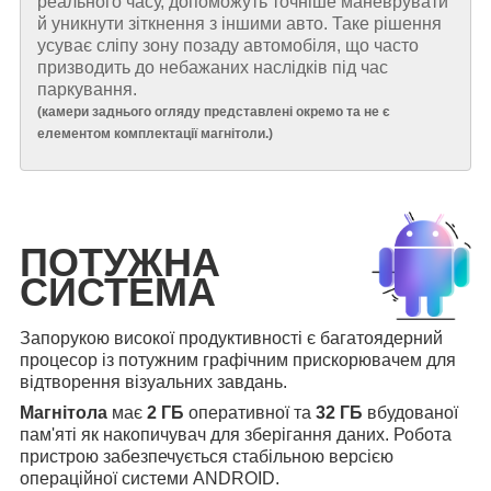
реального часу, допоможуть точніше маневрувати
й уникнути зіткнення з іншими авто. Таке рішення
усуває сліпу зону позаду автомобіля, що часто
призводить до небажаних наслідків під час
паркування.
(
камери заднього огляду представлені окремо та не є
елементом комплектації магнітоли.
)
ПОТУЖНА
СИСТЕМА
Запорукою високої продуктивності є багатоядерний
процесор із потужним графічним прискорювачем для
відтворення візуальних завдань.
Магнітола
має
2 ГБ
оперативної та
32 ГБ
вбудованої
пам'яті як накопичувач для зберігання даних. Робота
пристрою забезпечується стабільною версією
операційної системи ANDROID.