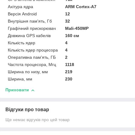
Ахітура ядра
ARM Cortex-A7
Версія Android
12
Внутрішня пам'ять, Гб
32
Графічний прискорювач
Mali-450MP
Довжина GPS кабелів
160 см
Кількість ядер
4
Кількість ядер процесора
4
Оперативна пам'ять, ГБ
2
Частота процесора, Мгц
1118
Ширина по низу, мм
219
Ширина, мм
230
Приховати
Відгуки про товар
Ще немає відгуків про цей товар