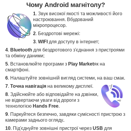
Чому Android магнітолу?
1
. Звук високої якості та можливості його
настроювання. Вбудований
мікропроцесор.
2
. Бездротові мережі:
3
.
WIFI
для доступу в інтернет;
4
.
Bluetooth
для бездротового з'єднання з пристроями
та обміну даними;
5
.
Встановлюйте програми з
Play Market
як на
смартфоні.
6
.
Налаштуйте зовнішній вигляд системи, на ваш смак.
7
.
Точна навігація
на великому дисплеї
.
8
.
Здійснюйте або відповідайте на дзвінки,
не відвертаючи уваги від дороги з
технологією
Hands Free
.
9
. Паркуйтеся безпечно, завдяки сумісності пристрою з
камерами заднього огляду
.
10
. Під'єднуйте зовнішні пристрої через
USB
для