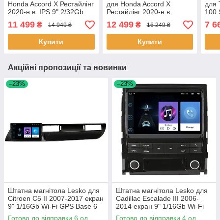
Honda Accord X Рестайлінг
для Honda Accord X
для 
2020-н.в. IPS 9" 2/32Gb
Рестайлінг 2020-н.в.
100 
CarPlay 4G Wi-Fi GPS
4/64Gb CarPlay 4G Wi-Fi
2002
11 499
12 499
7 6
₴
₴
14 949 ₴
16 249 ₴
Prime 8шт
GPS Prime Хонда 8 шт.
Тойо
Купити
Купити
Акційні пропозиції та новинки
–23%
–23%
Штатна магнітола Lesko для
Штатна магнітола Lesko для
Citroen C5 II 2007-2017 екран
Cadillac Escalade III 2006-
9" 1/16Gb Wi-Fi GPS Base 6
2014 екран 9" 1/16Gb Wi-Fi
шт.
GPS Base Каміллак 4 шт.
Готово до відправки 6 од.
Готово до відправки 4 од.