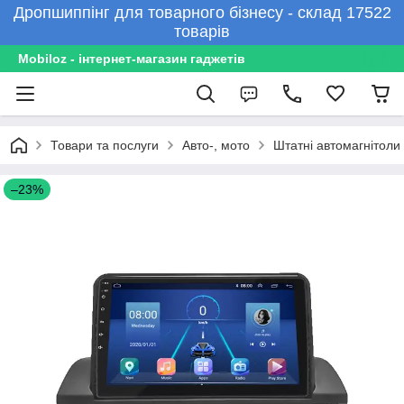
Дропшиппінг для товарного бізнесу - склад 17522
товарів
Mobiloz - інтернет-магазин гаджетів
Товари та послуги
Авто-, мото
Штатні автомагнітоли
–23%