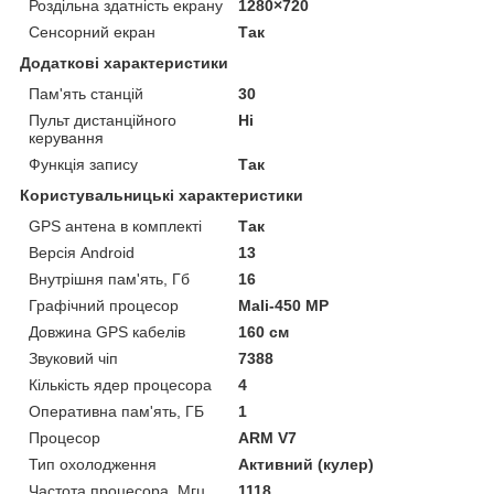
Роздільна здатність екрану
1280×720
Сенсорний екран
Так
Додаткові характеристики
Пам'ять станцій
30
Пульт дистанційного
Ні
керування
Функція запису
Так
Користувальницькі характеристики
GPS антена в комплекті
Так
Версія Android
13
Внутрішня пам'ять, Гб
16
Графічний процесор
Mali-450 MP
Довжина GPS кабелів
160 см
Звуковий чіп
7388
Кількість ядер процесора
4
Оперативна пам'ять, ГБ
1
Процесор
ARM V7
Тип охолодження
Активний (кулер)
Частота процесора, Мгц
1118