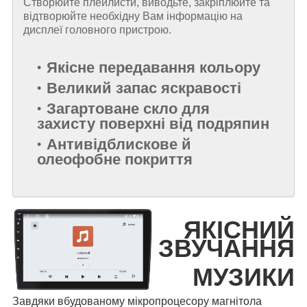
Створюйте плейлисти, виводьте, закріплюйте та
відтворюйте необхідну Вам інформацію на
дисплеї головного пристрою.
Якісне передавання кольору
Великий запас яскравості
Загартоване скло для
захисту поверхні від подряпин
Антивідблискове й
олеофобне покриття
ЯКІСНИЙ
ЗВУЧАННЯ
МУЗИКИ
Завдяки вбудованому мікропроцесору магнітола