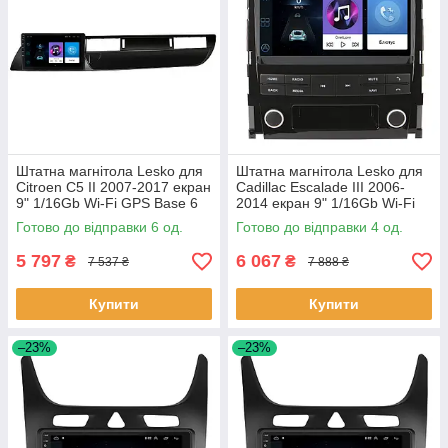
Штатна магнітола Lesko для
Штатна магнітола Lesko для
Citroen C5 II 2007-2017 екран
Cadillac Escalade III 2006-
9" 1/16Gb Wi-Fi GPS Base 6
2014 екран 9" 1/16Gb Wi-Fi
шт.
GPS Base Каміллак 4 шт.
Готово до відправки 6 од.
Готово до відправки 4 од.
5 797
6 067
₴
₴
7 537 ₴
7 888 ₴
Купити
Купити
–23%
–23%