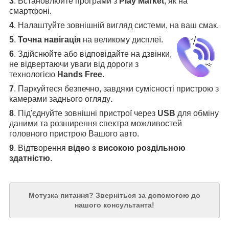
3
.
Встановлюйте програми з
Play Market
, як на
смартфоні.
4
.
Налаштуйте зовнішній вигляд системи, на ваш смак.
5
.
Точна навігація
на великому дисплеї
.
6
.
Здійснюйте або відповідайте на дзвінки,
не відвертаючи уваги від дороги з
технологією
Hands Free
.
7
. Паркуйтеся безпечно, завдяки сумісності пристрою з
камерами заднього огляду
.
8
. Під'єднуйте зовнішні пристрої через
USB
для обміну
даними та розширення спектра можливостей
головного пристрою Вашого авто.
9
. Відтворення
відео з високою роздільною
здатністю
.
Мотузка питання?
Зверніться за допомогою до
нашого консультанта!