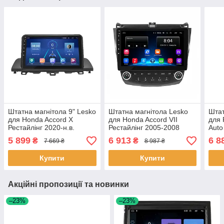
Штатна магнітола 9" Lesko
Штатна магнітола Lesko
Штат
для Honda Accord X
для Honda Accord VII
для 
Рестайлінг 2020-н.в.
Рестайлінг 2005-2008
Auto
2/32Gb/ Wi-Fi Base Хонда
екран 10" 2/32Gb/ Wi-Fi
9" 2
5 899
6 913
6 8
₴
₴
7 669 ₴
8 987 ₴
8 шт.
Optima GPS Andr 26 шт.
1 шт
Купити
Купити
Акційні пропозиції та новинки
–23%
–23%