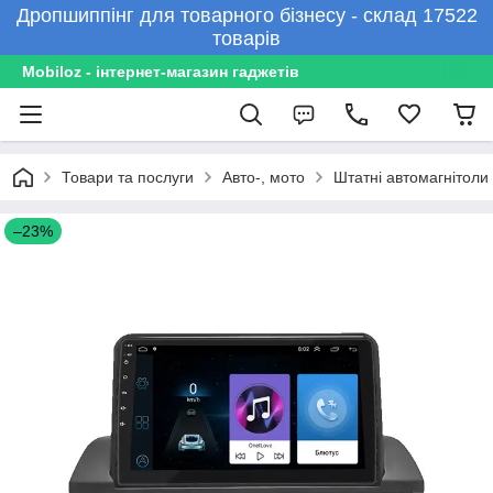
Дропшиппінг для товарного бізнесу - склад 17522
товарів
Mobiloz - інтернет-магазин гаджетів
Товари та послуги
Авто-, мото
Штатні автомагнітоли
–23%