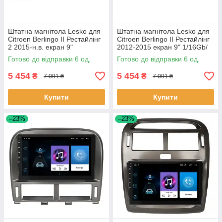
Штатна магнітола Lesko для
Штатна магнітола Lesko для
Citroen Berlingo II Рестайлінг
Citroen Berlingo II Рестайлінг
2 2015-н.в. екран 9"
2012-2015 екран 9" 1/16Gb/
1/16Gb/Wi-Fi GPS Optima 6шт
Wi-Fi GPS Optima 6шт
Готово до відправки 6 од.
Готово до відправки 6 од.
5 454
5 454
₴
₴
7 091 ₴
7 091 ₴
Купити
Купити
–23%
–23%