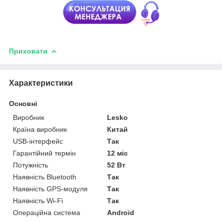
Приховати
Характеристики
Основні
Виробник
Lesko
Країна виробник
Китай
USB-інтерфейс
Так
Гарантійний термін
12 міс
Потужність
52 Вт
Наявність Bluetooth
Так
Наявність GPS-модуля
Так
Наявність Wi-Fi
Так
Операційна система
Android