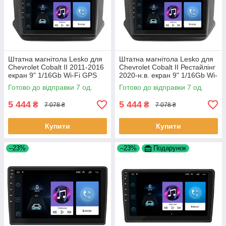
Штатна магнітола Lesko для
Штатна магнітола Lesko для
Chevrolet Cobalt II 2011-2016
Chevrolet Cobalt II Рестайлінг
екран 9" 1/16Gb Wi-Fi GPS
2020-н.в. екран 9" 1/16Gb Wi-
Base Шевроле Кобальт 7 шт.
Fi GPS Base 7 шт.
Готово до відправки 7 од.
Готово до відправки 7 од.
5 444
5 444
₴
₴
7 078 ₴
7 078 ₴
Купити
Купити
–23%
–23%
Подарунок