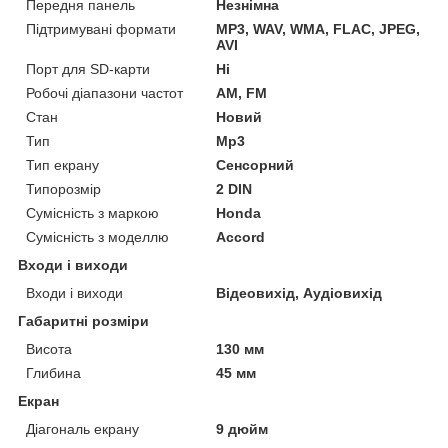
Передня панель
Незнімна
Підтримувані формати
MP3, WAV, WMA, FLAC, JPEG,
AVI
Порт для SD-карти
Ні
Робочі діапазони частот
AM, FM
Стан
Новий
Тип
Mp3
Тип екрану
Сенсорний
Типорозмір
2 DIN
Сумісність з маркою
Honda
Сумісність з моделлю
Accord
Входи і виходи
Входи і виходи
Відеовихід, Аудіовихід
Габаритні розміри
Висота
130 мм
Глибина
45 мм
Екран
Діагональ екрану
9 дюйм