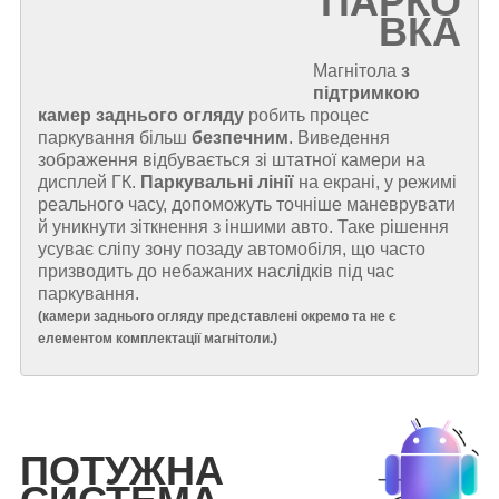
ПАРКО
ВКА
Магнітола
з
підтримкою
камер заднього огляду
робить процес
паркування більш
безпечним
. Виведення
зображення відбувається зі штатної камери на
дисплей ГК.
Паркувальні лінії
на екрані, у режимі
реального часу, допоможуть точніше маневрувати
й уникнути зіткнення з іншими авто. Таке рішення
усуває сліпу зону позаду автомобіля, що часто
призводить до небажаних наслідків під час
паркування.
(
камери заднього огляду представлені окремо та не є
елементом комплектації магнітоли.
)
ПОТУЖНА