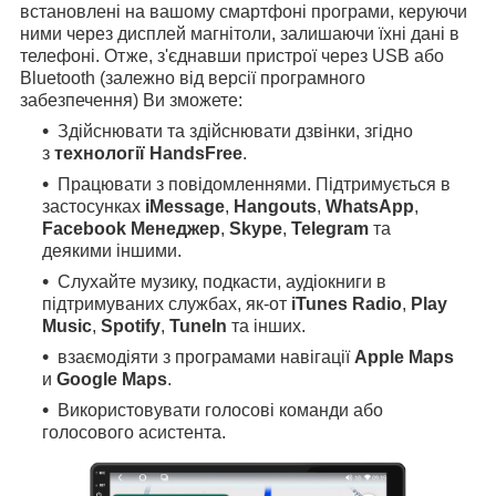
встановлені на вашому смартфоні програми, керуючи
ними через дисплей магнітоли, залишаючи їхні дані в
телефоні. Отже, з'єднавши пристрої через USB або
Bluetooth (залежно від версії програмного
забезпечення) Ви зможете:
Здійснювати та здійснювати дзвінки, згідно
з
технології HandsFree
.
Працювати з повідомленнями. Підтримується в
застосунках
iMessage
,
Hangouts
,
WhatsApp
,
Facebook Менеджер
,
Skype
,
Telegram
та
деякими іншими.
Слухайте музику, подкасти, аудіокниги в
підтримуваних службах, як-от
iTunes Radio
,
Play
Music
,
Spotify
,
TuneIn
та інших.
взаємодіяти з програмами навігації
Apple Maps
и
Google Maps
.
Використовувати голосові команди або
голосового асистента.