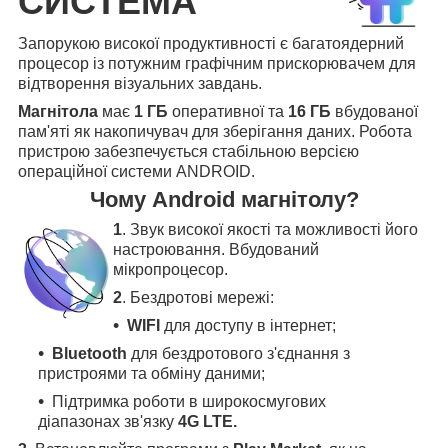
СИСТЕМА
Запорукою високої продуктивності є багатоядерний
процесор із потужним графічним прискорювачем для
відтворення візуальних завдань.
Магнітола
має
1 ГБ
оперативної та
16 ГБ
вбудованої
пам'яті як накопичувач для зберігання даних. Робота
пристрою забезпечується стабільною версією
операційної системи ANDROID.
Чому Android магнітолу?
1
. Звук високої якості та можливості його
настроювання. Вбудований
мікропроцесор.
2
. Бездротові мережі:
WIFI
для доступу в інтернет;
Bluetooth
для бездротового з'єднання з
пристроями та обміну даними;
Підтримка роботи в широкосмугових
діапазонах зв'язку
4G LTE.