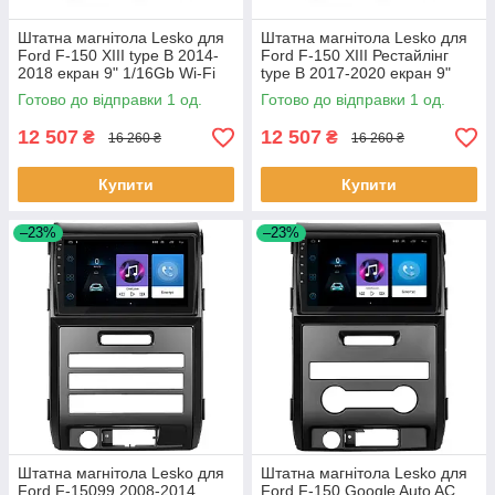
Штатна магнітола Lesko для
Штатна магнітола Lesko для
Ford F-150 XIII type B 2014-
Ford F-150 XIII Рестайлінг
2018 екран 9" 1/16Gb Wi-Fi
type B 2017-2020 екран 9"
GPS Base 1 шт.
1/16Gb Wi-Fi GPS Base 1 шт.
Готово до відправки 1 од.
Готово до відправки 1 од.
12 507
12 507
₴
₴
16 260 ₴
16 260 ₴
Купити
Купити
–23%
–23%
Штатна магнітола Lesko для
Штатна магнітола Lesko для
Ford F-15099 2008-2014
Ford F-150 Google Auto AC