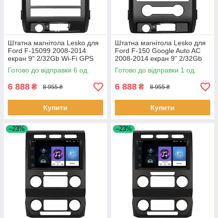
Штатна магнітола Lesko для
Штатна магнітола Lesko для
Ford F-15099 2008-2014
Ford F-150 Google Auto AC
екран 9" 2/32Gb Wi-Fi GPS
2008-2014 екран 9" 2/32Gb
Base 6 шт.
Wi-Fi GPS Base 1 шт.
Готово до відправки 6 од.
Готово до відправки 1 од.
6 888
6 888
₴
₴
8 955 ₴
8 955 ₴
Купити
Купити
–23%
–23%