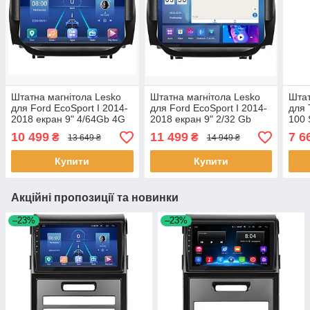
Штатна магнітола Lesko
Штатна магнітола Lesko
Штат
для Ford EcoSport I 2014-
для Ford EcoSport I 2014-
для 
2018 екран 9" 4/64Gb 4G
2018 екран 9" 2/32 Gb
100 
Wi-Fi GPS Top 10шт
CarPlay 4G Wi-Fi GPS
2002
10 499
11 499
7 6
₴
₴
13 649 ₴
14 949 ₴
Prime 10 шт.
Тойо
Купити
Купити
Акційні пропозиції та новинки
–23%
–23%