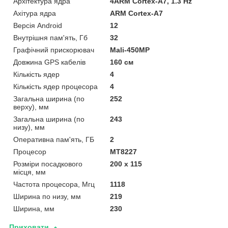
Архітектура ядра
4ARM Cortex-A7, 1.3 Hz
Ахітура ядра
ARM Cortex-A7
Версія Android
12
Внутрішня пам'ять, Гб
32
Графічний прискорювач
Mali-450MP
Довжина GPS кабелів
160 см
Кількість ядер
4
Кількість ядер процесора
4
Загальна ширина (по
252
верху), мм
Загальна ширина (по
243
низу), мм
Оперативна пам'ять, ГБ
2
Процесор
MT8227
Розміри посадкового
200 х 115
місця, мм
Частота процесора, Мгц
1118
Ширина по низу, мм
219
Ширина, мм
230
Приховати