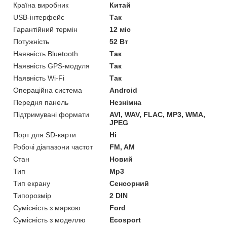
Країна виробник
Китай
USB-інтерфейс
Так
Гарантійний термін
12 міс
Потужність
52 Вт
Наявність Bluetooth
Так
Наявність GPS-модуля
Так
Наявність Wi-Fi
Так
Операційна система
Android
Передня панель
Незнімна
Підтримувані формати
AVI, WAV, FLAC, MP3, WMA,
JPEG
Порт для SD-карти
Ні
Робочі діапазони частот
FM, AM
Стан
Новий
Тип
Mp3
Тип екрану
Сенсорний
Типорозмір
2 DIN
Сумісність з маркою
Ford
Сумісність з моделлю
Ecosport