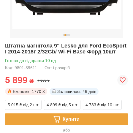
Штатна магнітола 9" Lesko для Ford EcoSport
I 2014-2018г 2/32Gb/ Wi-Fi Base Форд 10шт
Готово до відправки 10 од.
Код: 9801-39611
Опт і роздріб
5 899
₴
7 669 ₴
Економія
1770 ₴
Залишилось
46 днів
5 015 ₴
від 2 шт.
4 899 ₴
від 5 шт.
4 783 ₴
від 10 шт.
Купити
або