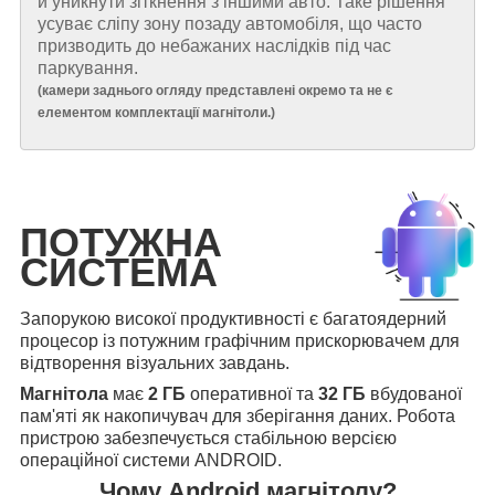
й уникнути зіткнення з іншими авто. Таке рішення
усуває сліпу зону позаду автомобіля, що часто
призводить до небажаних наслідків під час
паркування.
(
камери заднього огляду представлені окремо та не є
елементом комплектації магнітоли.
)
ПОТУЖНА
СИСТЕМА
Запорукою високої продуктивності є багатоядерний
процесор із потужним графічним прискорювачем для
відтворення візуальних завдань.
Магнітола
має
2 ГБ
оперативної та
32 ГБ
вбудованої
пам'яті як накопичувач для зберігання даних. Робота
пристрою забезпечується стабільною версією
операційної системи ANDROID.
Чому Android магнітолу?