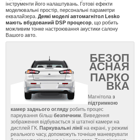
інструменти його налаштувань. Готові ефекти
моделювальні простір, персональні параметри
еквалайзера.
Деякі моделі автомагнітол Lesko
мають вбудований DSP процесор
, що робить
можливим тонке настроювання акустики салону
Вашого авто.
БЕЗОП
АСНАЯ
ПАРКО
ВКА
Магнітола
з
підтримкою
камер заднього огляду
робить процес
паркування більш
безпечним
. Виведення
зображення відбувається зі штатної камери на
дисплей ГК.
Паркувальні лінії
на екрані, у режимі
реального часу, допоможуть точніше маневрувати