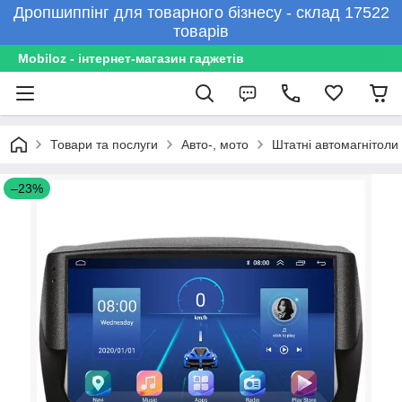
Дропшиппінг для товарного бізнесу - склад 17522
товарів
Mobiloz - інтернет-магазин гаджетів
Товари та послуги
Авто-, мото
Штатні автомагнітоли
–23%