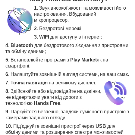
1
. Звук високої якості та можливості його
настроювання. Вбудований
мікропроцесор.
2
. Бездротові мережі:
3
.
WIFI
для доступу в інтернет;
4
.
Bluetooth
для бездротового з'єднання з пристроями
та обміну даними;
5
.
Встановлюйте програми з
Play Market
як на
смартфоні.
6
.
Налаштуйте зовнішній вигляд системи, на ваш смак.
7
.
Точна навігація
на великому дисплеї
.
8
.
Здійснюйте або відповідайте на дзвінки,
не відвертаючи уваги від дороги з
технологією
Hands Free
.
9
. Паркуйтеся безпечно, завдяки сумісності пристрою з
камерами заднього огляду
.
10
. Під'єднуйте зовнішні пристрої через
USB
для
обміну даними та розширення спектра можливостей