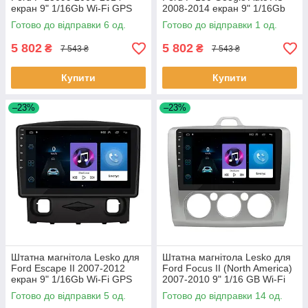
екран 9" 1/16Gb Wi-Fi GPS
2008-2014 екран 9" 1/16Gb
Base 6 шт.
Wi-Fi GPS Base 1 шт.
Готово до відправки 6 од.
Готово до відправки 1 од.
5 802
5 802
₴
₴
7 543 ₴
7 543 ₴
Купити
Купити
–23%
–23%
Штатна магнітола Lesko для
Штатна магнітола Lesko для
Ford Escape II 2007-2012
Ford Focus II (North America)
екран 9" 1/16Gb Wi-Fi GPS
2007-2010 9" 1/16 GB Wi-Fi
Base 5 шт.
Optima GPS Android Фо 14шт
Готово до відправки 5 од.
Готово до відправки 14 од.