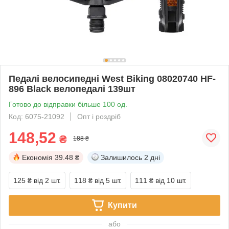
Педалі велосипедні West Biking 08020740 HF-
896 Black велопедалі 139шт
Готово до відправки більше 100 од.
Код: 6075-21092
Опт і роздріб
148,52
₴
188 ₴
Економія
39.48 ₴
Залишилось
2 дні
125 ₴
від 2 шт.
118 ₴
від 5 шт.
111 ₴
від 10 шт.
Купити
або