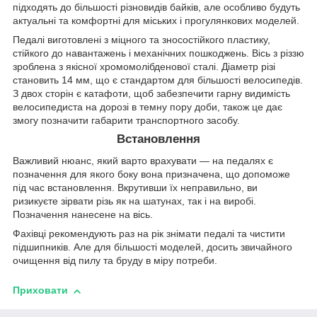
підходять до більшості різновидів байків, але особливо будуть
актуальні та комфортні для міських і прогулянкових моделей.
Педалі виготовлені з міцного та зносостійкого пластику,
стійкого до навантажень і механічних пошкоджень. Вісь з різзю
зроблена з якісної хромомолібденової сталі. Діаметр різі
становить 14 мм, що є стандартом для більшості велосипедів.
З двох сторін є катафоти, щоб забезпечити гарну видимість
велосипедиста на дорозі в темну пору доби, також це дає
змогу позначити габарити транспортного засобу.
Встановлення
Важливий нюанс, який варто врахувати — на педалях є
позначення для якого боку вона призначена, що допоможе
під час встановлення. Вкрутивши їх неправильно, ви
ризикуєте зірвати різь як на шатунах, так і на виробі.
Позначення нанесене на вісь.
Фахівці рекомендують раз на рік знімати педалі та чистити
підшипників. Але для більшості моделей, досить звичайного
очищення від пилу та бруду в міру потреби.
Приховати