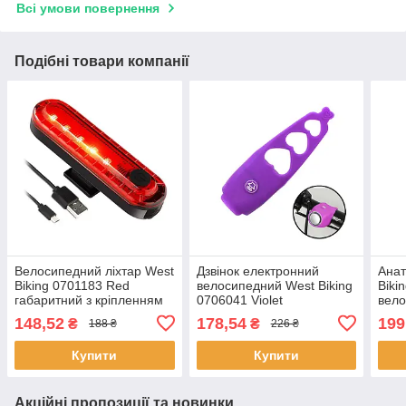
Всі умови повернення
Подібні товари компанії
Велосипедний ліхтар West
Дзвінок електронний
Анат
Biking 0701183 Red
велосипедний West Biking
Biki
габаритний з кріпленням
0706041 Violet
вело
задній велоліхтар
універсальний гучний
148,52
178,54
199
₴
₴
188 ₴
226 ₴
акумуляторний 64 шт.
дзвінок на кермо гудок 1
шт.
Купити
Купити
Акційні пропозиції та новинки