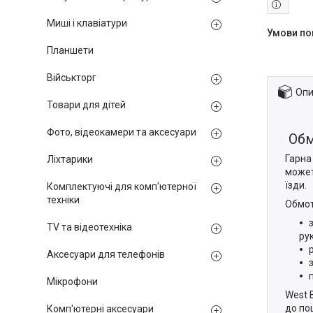
Миші і клавіатури
Планшети
Військторг
Опи
Товари для дітей
Фото, відеокамери та аксесуари
Обм
Гарна
Ліхтарики
может
їзди.
Комплектуючі для комп'ютерної
техніки
Обмот
TV та відеотехніка
ру
Аксесуари для телефонів
Мікрофони
West 
до по
Комп'ютерні аксесуари