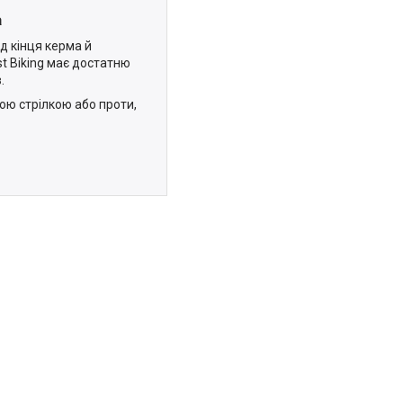
а
д кінця керма й
st Biking має достатню
.
ою стрілкою або проти,