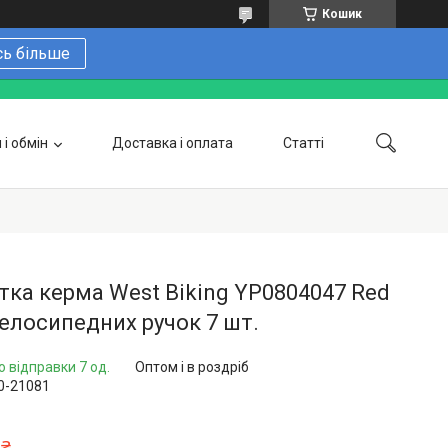
Кошик
сь більше
і обмін
Доставка і оплата
Статті
 замовити онлайн
Про нас
Контакти
Напишіть нам в Telegram
Фотогалерея
ка керма West Biking YP0804047 Red
елосипедних ручок 7 шт.
о відправки 7 од.
Оптом і в роздріб
0-21081
 ₴