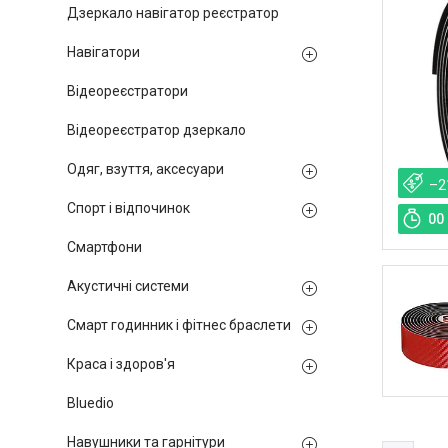
Дзеркало навігатор реєстратор
Навігатори
Відеореєстратори
Відеореєстратор дзеркало
Одяг, взуття, аксесуари
–2
Спорт і відпочинок
0
0
Смартфони
Акустичні системи
Смарт годинник і фітнес браслети
Краса і здоров'я
Bluedio
Навушники та гарнітури