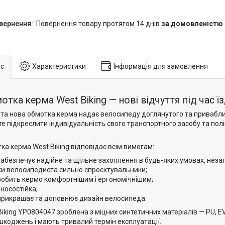
повернення товару протягом 14 днів
за домовленістю
с
Характеристики
Інформація для замовлення
отка керма West Biking — нові відчуття під час ї
 та нова обмотка керма надає велосипеду доглянутого та привабли
е підкреслити індивідуальність свого транспортного засобу та полі
ка керма West Biking відповідає всім вимогам:
забезпечує надійне та щільне захоплення в будь-яких умовах, нез
ки велосипедиста сильно спроєктувальники;
робить кермо комфортнішим і ергономічнішим;
зносостійка;
прикрашає та доповнює дизайн велосипеда.
Biking YP0804047 зроблена з міцних синтетичних матеріалів — PU, EVA
шкоджень і мають тривалий термін експлуатації.