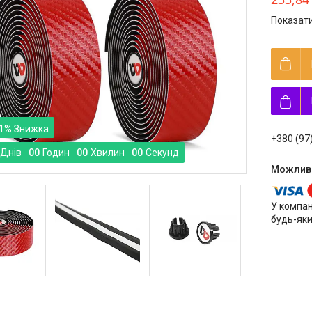
Показати
1%
+380 (97
Днів
0
0
Годин
0
0
Хвилин
0
0
Секунд
У компан
будь-яки