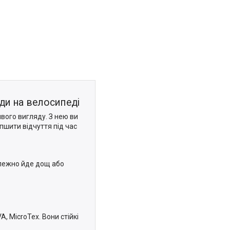
зди на велосипеді
вого вигляду. З нею ви
пшити відчуття під час
алежно йде дощ або
, MicroTex. Вони стійкі