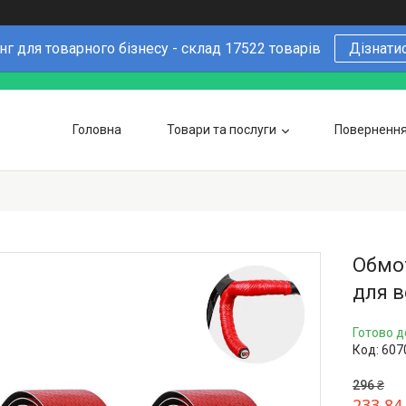
г для товарного бізнесу - склад 17522 товарів
Дізнати
Головна
Товари та послуги
Повернення 
Чому варто купувати у нас
6 причин
Оптовим покупцям
Обмот
для в
Готово д
Код:
607
296 ₴
233,84