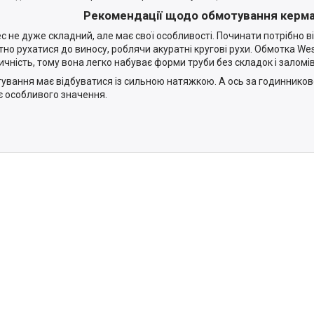
Рекомендації щодо обмотування керм
с не дуже складний, але має свої особливості. Починати потрібно ві
тно рухатися до виносу, роблячи акуратні кругові рухи. Обмотка We
ичність, тому вона легко набуває форми труби без складок і заломів
ування має відбуватися із сильною натяжкою. А ось за годинников
є особливого значення.