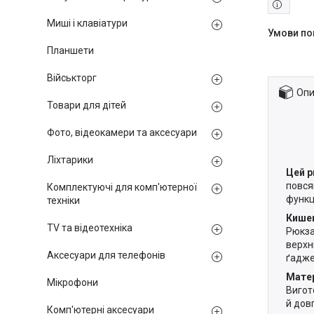
Миші і клавіатури
Планшети
Військторг
Опи
Товари для дітей
Фото, відеокамери та аксесуари
Ліхтарики
Цей 
повся
Комплектуючі для комп'ютерної
функц
техніки
Кишен
TV та відеотехніка
Рюкза
верхн
Аксесуари для телефонів
ґадже
Матер
Мікрофони
Вигот
й дов
Комп'ютерні аксесуари