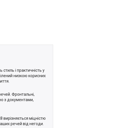
ть стиль і практичність у
ділений низкою корисних
иття.
речей. Фронтальні,
чно з документами,
8 вирізняється міцністю
ваших речей від негоди.