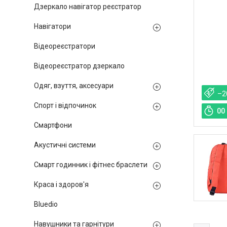
Дзеркало навігатор реєстратор
Навігатори
Відеореєстратори
Відеореєстратор дзеркало
Одяг, взуття, аксесуари
–2
Спорт і відпочинок
0
0
Смартфони
Акустичні системи
Смарт годинник і фітнес браслети
Краса і здоров'я
Bluedio
Навушники та гарнітури