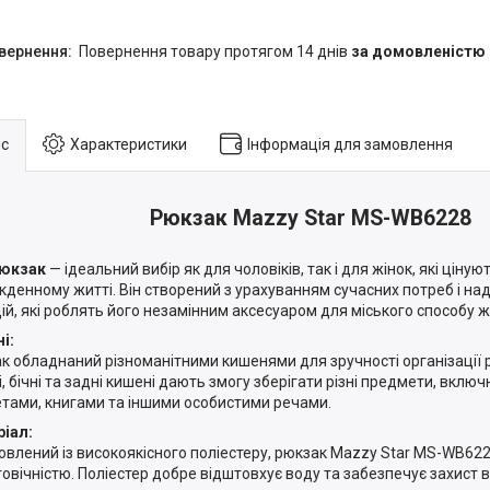
повернення товару протягом 14 днів
за домовленістю
с
Характеристики
Інформація для замовлення
Рюкзак Mazzy Star MS-WB6228
рюкзак
— ідеальний вибір як для чоловіків, так і для жінок, які ціную
кденному житті. Він створений з урахуванням сучасних потреб і на
ій, які роблять його незамінним аксесуаром для міського способу ж
і:
к обладнаний різноманітними кишенями для зручності організації 
і, бічні та задні кишені дають змогу зберігати різні предмети, вклю
тами, книгами та іншими особистими речами.
іал:
овлений із високоякісного поліестеру, рюкзак Mazzy Star MS-WB622
говічністю. Поліестер добре відштовхує воду та забезпечує захист 