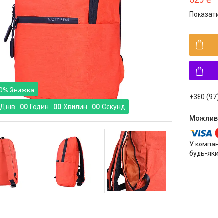
Показати
0%
+380 (97
Днів
0
0
Годин
0
0
Хвилин
0
0
Секунд
У компан
будь-яки