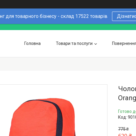
г для товарного бізнесу - склад 17522 товарів
Дізнати
Головна
Товари та послуги
Повернення 
Чому варто купувати у нас
6 причин
Оптовим покупцям
Чолов
Orang
Готово д
Код:
901
775 ₴
620 ₴