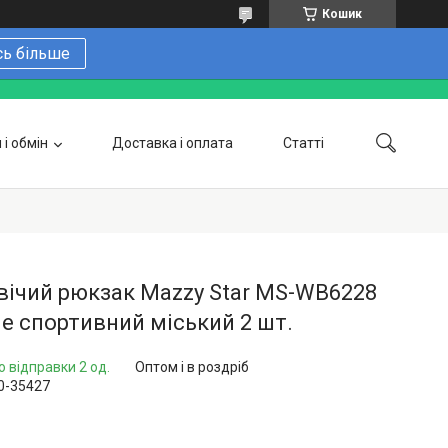
Кошик
сь більше
і обмін
Доставка і оплата
Статті
 замовити онлайн
Про нас
Контакти
Напишіть нам в Telegram
Фотогалерея
ічий рюкзак Mazzy Star MS-WB6228
e спортивний міський 2 шт.
о відправки 2 од.
Оптом і в роздріб
0-35427