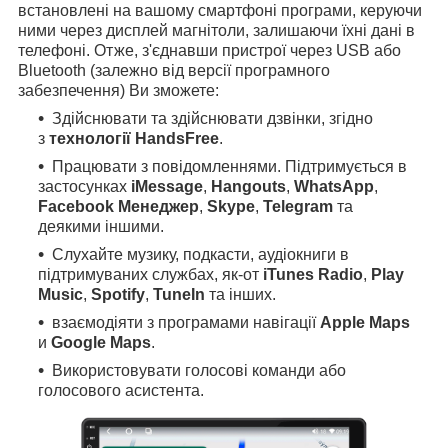
встановлені на вашому смартфоні програми, керуючи
ними через дисплей магнітоли, залишаючи їхні дані в
телефоні. Отже, з'єднавши пристрої через USB або
Bluetooth (залежно від версії програмного
забезпечення) Ви зможете:
Здійснювати та здійснювати дзвінки, згідно
з
технології HandsFree
.
Працювати з повідомленнями. Підтримується в
застосунках
iMessage
,
Hangouts
,
WhatsApp
,
Facebook Менеджер
,
Skype
,
Telegram
та
деякими іншими.
Слухайте музику, подкасти, аудіокниги в
підтримуваних службах, як-от
iTunes Radio
,
Play
Music
,
Spotify
,
TuneIn
та інших.
взаємодіяти з програмами навігації
Apple Maps
и
Google Maps
.
Використовувати голосові команди або
голосового асистента.