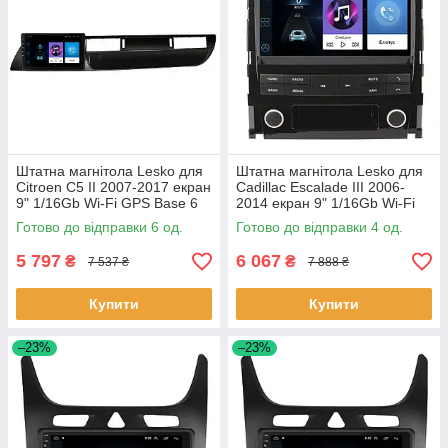
Штатна магнітола Lesko для
Штатна магнітола Lesko для
Citroen C5 II 2007-2017 екран
Cadillac Escalade III 2006-
9" 1/16Gb Wi-Fi GPS Base 6
2014 екран 9" 1/16Gb Wi-Fi
шт.
GPS Base Каміллак 4 шт.
Готово до відправки 6 од.
Готово до відправки 4 од.
5 797
6 067
₴
₴
7 537 ₴
7 888 ₴
Купити
Купити
–23%
–23%