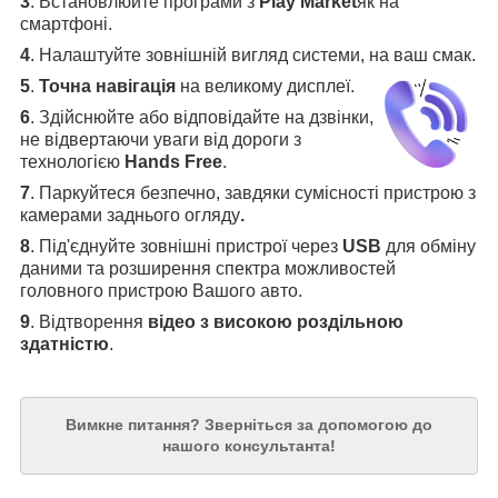
3
.
Встановлюйте програми з
Play Market
як на
смартфоні.
4
.
Налаштуйте зовнішній вигляд системи, на ваш смак.
5
.
Точна навігація
на великому дисплеї
.
6
.
Здійснюйте або відповідайте на дзвінки,
не відвертаючи уваги від дороги з
технологією
Hands Free
.
7
. Паркуйтеся безпечно, завдяки сумісності пристрою з
камерами заднього огляду
.
8
. Під'єднуйте зовнішні пристрої через
USB
для обміну
даними та розширення спектра можливостей
головного пристрою Вашого авто.
9
. Відтворення
відео з високою роздільною
здатністю
.
Вимкне питання?
Зверніться за допомогою до
нашого консультанта!