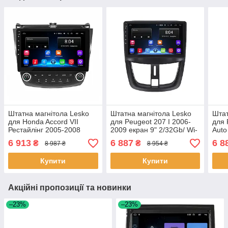
Штатна магнітола Lesko
Штатна магнітола Lesko
Штат
для Honda Accord VII
для Peugeot 207 I 2006-
для 
Рестайлінг 2005-2008
2009 екран 9" 2/32Gb/ Wi-
Auto
екран 10" 2/32Gb/ Wi-Fi
Fi Optima GPS Android
9" 2
6 913
6 887
6 8
₴
₴
8 987 ₴
8 954 ₴
Optima GPS Andr 26 шт.
Пежо 4 шт.
1 шт
Купити
Купити
Акційні пропозиції та новинки
–23%
–23%