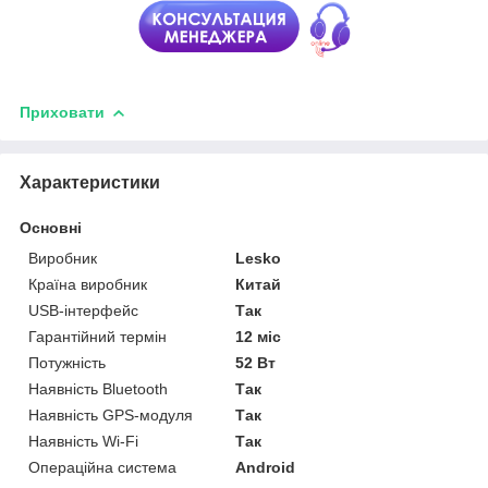
Приховати
Характеристики
Основні
Виробник
Lesko
Країна виробник
Китай
USB-інтерфейс
Так
Гарантійний термін
12 міс
Потужність
52 Вт
Наявність Bluetooth
Так
Наявність GPS-модуля
Так
Наявність Wi-Fi
Так
Операційна система
Android