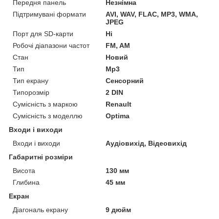
Передня панель
Незнімна
Підтримувані формати
AVI, WAV, FLAC, MP3, WMA,
JPEG
Порт для SD-карти
Ні
Робочі діапазони частот
FM, AM
Стан
Новий
Тип
Mp3
Тип екрану
Сенсорний
Типорозмір
2 DIN
Сумісність з маркою
Renault
Сумісність з моделлю
Optima
Входи і виходи
Входи і виходи
Аудіовихід, Відеовихід
Габаритні розміри
Висота
130 мм
Глибина
45 мм
Екран
Діагональ екрану
9 дюйм