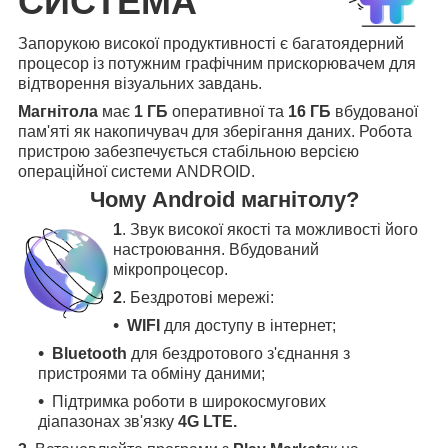
СИСТЕМА
Запорукою високої продуктивності є багатоядерний
процесор із потужним графічним прискорювачем для
відтворення візуальних завдань.
Магнітола
має
1 ГБ
оперативної та
16 ГБ
вбудованої
пам'яті як накопичувач для зберігання даних. Робота
пристрою забезпечується стабільною версією
операційної системи ANDROID.
Чому Android магнітолу?
1
. Звук високої якості та можливості його
настроювання. Вбудований
мікропроцесор.
2
. Бездротові мережі:
WIFI
для доступу в інтернет;
Bluetooth
для бездротового з'єднання з
пристроями та обміну даними;
Підтримка роботи в широкосмугових
діапазонах зв'язку
4G LTE.