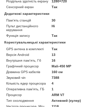
Роздільна здатність екрану
1280×720
Сенсорний екран
Так
Додаткові характеристики
Пам'ять станцій
30
Пульт дистанційного
Ні
керування
Функція запису
Так
Користувальницькі характеристики
GPS антена в комплекті
Так
Версія Android
13
Внутрішня пам'ять, Гб
16
Графічний процесор
Mali-450 MP
Довжина GPS кабелів
160 см
Звуковий чіп
7388
Кількість ядер процесора
4
Оперативна пам'ять, ГБ
1
Процесор
ARM V7
Тип охолодження
Активний (кулер)
Частота процесора, Мгц
1118