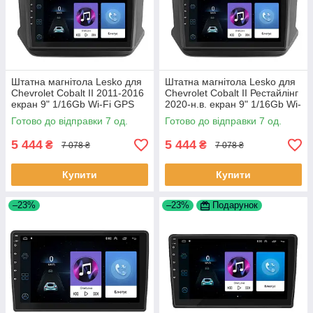
Штатна магнітола Lesko для
Штатна магнітола Lesko для
Chevrolet Cobalt II 2011-2016
Chevrolet Cobalt II Рестайлінг
екран 9" 1/16Gb Wi-Fi GPS
2020-н.в. екран 9" 1/16Gb Wi-
Base Шевроле Кобальт 7 шт.
Fi GPS Base 7 шт.
Готово до відправки 7 од.
Готово до відправки 7 од.
5 444
5 444
₴
₴
7 078 ₴
7 078 ₴
Купити
Купити
–23%
–23%
Подарунок