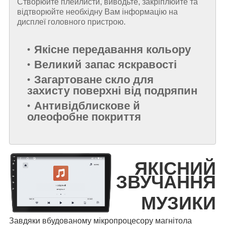
Створюйте плейлисти, виводьте, закріплюйте та
відтворюйте необхідну Вам інформацію на
дисплеї головного пристрою.
Якісне передавання кольору
Великий запас яскравості
Загартоване скло для
захисту поверхні від подряпин
Антивідблискове й
олеофобне покриття
ЯКІСНИЙ
ЗВУЧАННЯ
МУЗИКИ
Завдяки вбудованому мікропроцесору магнітола