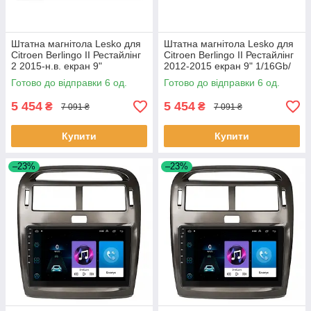
Штатна магнітола Lesko для
Штатна магнітола Lesko для
Citroen Berlingo II Рестайлінг
Citroen Berlingo II Рестайлінг
2 2015-н.в. екран 9"
2012-2015 екран 9" 1/16Gb/
1/16Gb/Wi-Fi GPS Optima 6шт
Wi-Fi GPS Optima 6шт
Готово до відправки 6 од.
Готово до відправки 6 од.
5 454
5 454
₴
₴
7 091 ₴
7 091 ₴
Купити
Купити
–23%
–23%