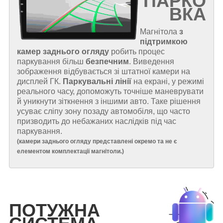
ПАРКО
ВКА
Магнітола
з
підтримкою
камер заднього огляду
робить процес
паркування більш
безпечним
. Виведення
зображення відбувається зі штатної камери на
дисплей ГК.
Паркувальні лінії
на екрані, у режимі
реального часу, допоможуть точніше маневрувати
й уникнути зіткнення з іншими авто. Таке рішення
усуває сліпу зону позаду автомобіля, що часто
призводить до небажаних наслідків під час
паркування.
(
камери заднього огляду представлені окремо та не є
елементом комплектації магнітоли.
)
ПОТУЖНА