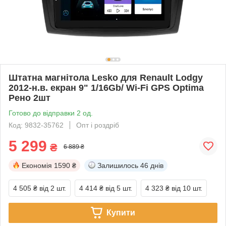
Штатна магнітола Lesko для Renault Lodgy
2012-н.в. екран 9" 1/16Gb/ Wi-Fi GPS Optima
Рено 2шт
Готово до відправки 2 од.
Код: 9832-35762
Опт і роздріб
5 299
₴
6 889 ₴
Економія
1590 ₴
Залишилось
46 днів
4 505 ₴
від 2 шт.
4 414 ₴
від 5 шт.
4 323 ₴
від 10 шт.
Купити