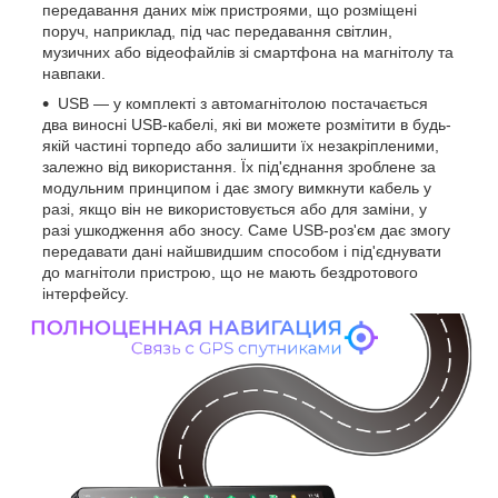
передавання даних між пристроями, що розміщені
поруч, наприклад, під час передавання світлин,
музичних або відеофайлів зі смартфона на магнітолу та
навпаки.
USB — у комплекті з автомагнітолою постачається
два виносні USB-кабелі, які ви можете розмітити в будь-
якій частині торпедо або залишити їх незакріпленими,
залежно від використання. Їх під'єднання зроблене за
модульним принципом і дає змогу вимкнути кабель у
разі, якщо він не використовується або для заміни, у
разі ушкодження або зносу. Саме USB-роз'єм дає змогу
передавати дані найшвидшим способом і під'єднувати
до магнітоли пристрою, що не мають бездротового
інтерфейсу.