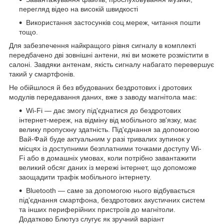
перегляд відео на високій швидкості
Використання застосунків соц.мереж, читання пошти
тощо.
Для забезпечення найкращого рівня сигналу в комплекті
передбачено дві зовнішні антени, які ви можете розмістити в
салоні. Завдяки антенам, якість сигналу набагато перевершує
такий у смартфонів.
Не обійшлося й без вбудованих бездротових і дротових
модулів передавання даних, вже з заводу магнітола має:
Wi-Fi — дає змогу під'єднатися до бездротових
інтернет-мереж, на відміну від мобільного зв'язку, має
велику пропускну здатність. Під'єднання за допомогою
Вай-Фай буде актуальним у разі тривалих зупинок у
місцях із доступними безплатними точками доступу Wi-
Fi або в домашніх умовах, коли потрібно завантажити
великий обсяг даних із мережі інтернет, що допоможе
заощадити трафік мобільного інтернету.
Bluetooth — саме за допомогою нього відбувається
під'єднання смартфона, бездротових акустичних систем
та інших периферійних пристроїв до магнітоли.
Додатково Блютуз слугує як зручний варіант