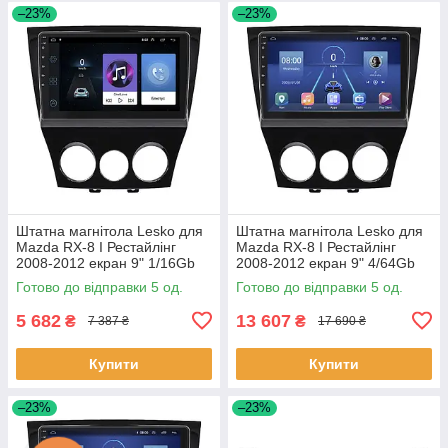
–23%
–23%
Штатна магнітола Lesko для
Штатна магнітола Lesko для
Mazda RX-8 I Рестайлінг
Mazda RX-8 I Рестайлінг
2008-2012 екран 9" 1/16Gb
2008-2012 екран 9" 4/64Gb
Wi-Fi GPS Base 5 шт.
4G Wi-Fi GPS Top 5 шт.
Готово до відправки 5 од.
Готово до відправки 5 од.
5 682
13 607
₴
₴
7 387 ₴
17 690 ₴
Купити
Купити
–23%
–23%