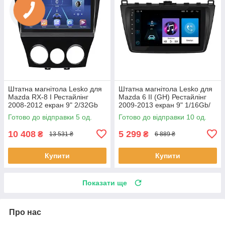
Штатна магнітола Lesko для
Штатна магнітола Lesko для
Mazda RX-8 I Рестайлінг
Mazda 6 II (GH) Рестайлінг
2008-2012 екран 9" 2/32Gb
2009-2013 екран 9" 1/16Gb/
4G Wi-Fi GPS Top 5 шт.
Wi-Fi Optima GPS Androi 10
Готово до відправки 5 од.
Готово до відправки 10 од.
шт.
10 408
5 299
₴
₴
13 531 ₴
6 889 ₴
Купити
Купити
Показати ще
Про нас