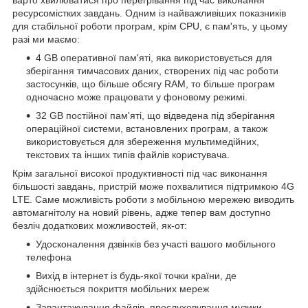
варто хвилюватися про перегрівання під час виконання
ресурсомістких завдань. Одним із найважливіших показників
для стабільної роботи програм, крім CPU, є пам'ять, у цьому
разі ми маємо:
4 GB оперативної пам'яті, яка використовується для
зберігання тимчасових даних, створених під час роботи
застосунків, що більше обсягу RAM, то більше програм
одночасно може працювати у фоновому режимі.
32 GB постійної пам'яті, що відведена під зберігання
операційної системи, встановлених програм, а також
використовується для збереження мультимедійних,
текстових та інших типів файлів користувача.
Крім загальної високої продуктивності під час виконання
більшості завдань, пристрій може похвалитися підтримкою 4G
LTE. Саме можливість роботи з мобільною мережею виводить
автомагнітолу на новий рівень, адже тепер вам доступно
безліч додаткових можливостей, як-от:
Удосконалення дзвінків без участі вашого мобільного
телефона
Вихід в інтернет із будь-якої точки країни, де
здійснюється покриття мобільних мереж
Завантажування файлів, прослуховування музики,