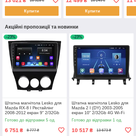
13 021
12 499
11 
₴
₴
16 928 ₴
16 249 ₴
2шт
4G Wi-Fi GPS Prime 4 шт.
4G W
Купити
Купити
Акційні пропозиції та новинки
–23%
–23%
Штатна магнітола Lesko для
Штатна магнітола Lesko для
Mazda RX-8 I Рестайлінг
Mazda 2 I (DY) 2003-2005
2008-2012 екран 9" 2/32Gb
екран 10" 2/32Gb 4G Wi-Fi
Wi-Fi GPS Base 5 шт.
GPS Top 1 шт.
Готово до відправки 5 од.
Готово до відправки 1 од.
6 751
10 517
₴
₴
8 777 ₴
13 673 ₴