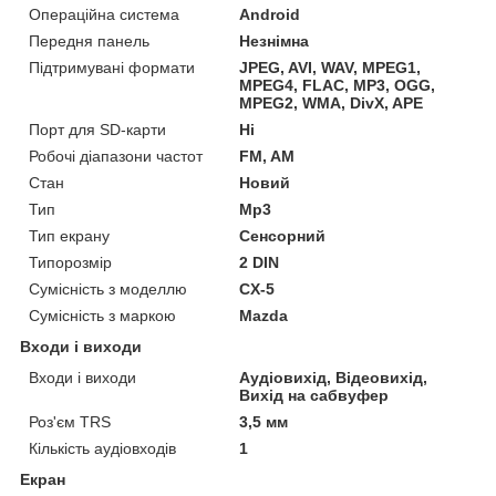
Операційна система
Android
Передня панель
Незнімна
Підтримувані формати
JPEG, AVI, WAV, MPEG1,
MPEG4, FLAC, MP3, OGG,
MPEG2, WMA, DivX, APE
Порт для SD-карти
Ні
Робочі діапазони частот
FM, AM
Стан
Новий
Тип
Mp3
Тип екрану
Сенсорний
Типорозмір
2 DIN
Сумісність з моделлю
CX-5
Сумісність з маркою
Mazda
Входи і виходи
Входи і виходи
Аудіовихід, Відеовихід,
Вихід на сабвуфер
Роз'єм TRS
3,5 мм
Кількість аудіовходів
1
Екран