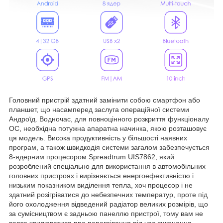
Головний пристрій здатний замінити собою смартфон або
планшет, що насамперед заслуга операційної системи
Андроїд. Водночас, для повноцінного розкриття функціоналу
ОС, необхідна потужна апаратна начинка, якою розташовує
ця модель. Висока продуктивність у більшості наявних
програм, а також швидкодія системи загалом забезпечується
8-ядерним процесором Spreadtrum UIS7862, який
розроблений спеціально для використання в автомобільних
головних пристроях і вирізняється енергоефективністю і
низьким показником виділення тепла, хоч процесор і не
здатний розігріватися до небезпечних температур, проте під
його охолодження відведений радіатор великих розмірів, що
за сумісництвом є задньою панеллю пристрої, тому вам не