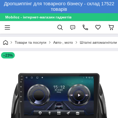
Дропшиппінг для товарного бізнесу - склад 17522
товарів
Mobiloz - інтернет-магазин гаджетів
Товари та послуги
Авто-, мото
Штатні автомагнітоли
–23%