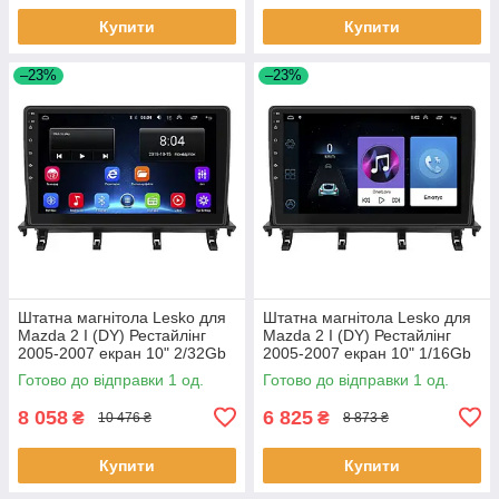
Купити
Купити
–23%
–23%
Штатна магнітола Lesko для
Штатна магнітола Lesko для
Mazda 2 I (DY) Рестайлінг
Mazda 2 I (DY) Рестайлінг
2005-2007 екран 10" 2/32Gb
2005-2007 екран 10" 1/16Gb
Wi-Fi GPS Base 1 шт.
Wi-Fi GPS Base 1 шт.
Готово до відправки 1 од.
Готово до відправки 1 од.
8 058
6 825
₴
₴
10 476 ₴
8 873 ₴
Купити
Купити