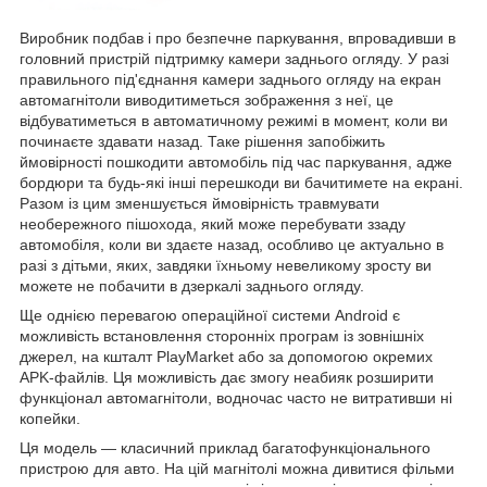
Виробник подбав і про безпечне паркування, впровадивши в
головний пристрій підтримку камери заднього огляду. У разі
правильного під'єднання камери заднього огляду на екран
автомагнітоли виводитиметься зображення з неї, це
відбуватиметься в автоматичному режимі в момент, коли ви
починаєте здавати назад. Таке рішення запобіжить
ймовірності пошкодити автомобіль під час паркування, адже
бордюри та будь-які інші перешкоди ви бачитимете на екрані.
Разом із цим зменшується ймовірність травмувати
необережного пішохода, який може перебувати ззаду
автомобіля, коли ви здаєте назад, особливо це актуально в
разі з дітьми, яких, завдяки їхньому невеликому зросту ви
можете не побачити в дзеркалі заднього огляду.
Ще однією перевагою операційної системи Android є
можливість встановлення сторонніх програм із зовнішніх
джерел, на кшталт PlayMarket або за допомогою окремих
APK-файлів. Ця можливість дає змогу неабияк розширити
функціонал автомагнітоли, водночас часто не витративши ні
копейки.
Ця модель — класичний приклад багатофункціонального
пристрою для авто. На цій магнітолі можна дивитися фільми