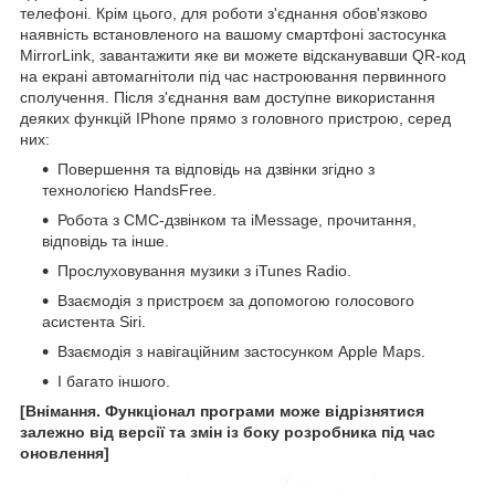
телефоні. Крім цього, для роботи з'єднання обов'язково
наявність встановленого на вашому смартфоні застосунка
MirrorLink, завантажити яке ви можете відсканувавши QR-код
на екрані автомагнітоли під час настроювання первинного
сполучення. Після з'єднання вам доступне використання
деяких функцій IPhone прямо з головного пристрою, серед
них:
Повершення та відповідь на дзвінки згідно з
технологією HandsFree.
Робота з СМС-дзвінком та iMessage, прочитання,
відповідь та інше.
Прослуховування музики з iTunes Radio.
Взаємодія з пристроєм за допомогою голосового
асистента Siri.
Взаємодія з навігаційним застосунком Apple Maps.
І багато іншого.
[Внімання. Функціонал програми може відрізнятися
залежно від версії та змін із боку розробника під час
оновлення]