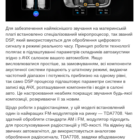
Для забезпечення найякіснішого звучання на материнській
платі встановлено спеціалізований мікропроцесор, так званий
DSP, який використовується для оброблення цифрового
сигналу в режимі реального часу. Принцип роботи технології
полягає в підлаштуванні параметрів складників автоакустики
згідно з АЧХ салоном вашого автомобіля. Якщо
висловлюватися простіше, за замовчуванням, всі компоненти
акустичної системи працюють у штатному режимі, видаючи
частотний діапазон і потужність приблизно на одному рівні,
так само DSP процесор підлаштовує параметри системи в
записі від АЧХ, розташування компонентів і водія в салоні
авто. Це настроювання неабияк покращує звучання будь-якої
композиції, розкриваючи її за новим.
Щодо роботи з радіостанціями, у цій моделі встановлений
один із найкращих FM-модуляторів на ринку — TDA7708. Чип
здатний обробляти стандарти AM і FM, модулятор підходить
для прослуховування радіостанцій у HD-якості. На відміну від
звичних автомагнітол, де використовується аналогове
оброблення радіосигналу, TDA7708, завдяки вбудованому