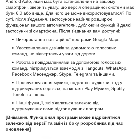
Android Auto, який має бути встановлений на вашому
смартфоні, зверніть увагу, що версія операційної системи має
бути 6.0 або вище. Для чого це може використовуватися? По
суті, після з'єднання, застосунок неабияк розширює
функціонал вашого автомагнітоли, дублюючи функції й деякі
застосунки зі смартфона. Після з'єднання вам доступні:
Використання навігаційної програми Google Maps.
Удосконалення дзвінків за допомогою голосових
команд, не відвертаючи уваги від дороги.
Робота з повідомленнями за допомогою голосових
команд, підтримується взаємодія з Hangouts, WhatsApp,
Facebook Месенджер, Skype, Telegram та іншими.
Прослуховування музики, подкастів, аудіокниг і тд у
підтримуваних сервісах, на кшталт Play Музики, Spotify,
TuneIn та інших.
І інші функції, які з'являться залежно від
підтримуваних вами підтримуваних програм.
[Внімання. Функціонал програми може відрізнятися
залежно від версії та змін із боку розробника під час
оновлення]