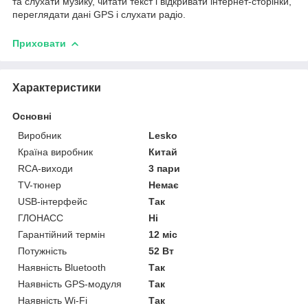
та слухати музику, читати текст і відкривати інтернет-сторінки,
переглядати дані GPS і слухати радіо.
Приховати
Характеристики
Основні
Виробник
Lesko
Країна виробник
Китай
RCA-виходи
3 пари
TV-тюнер
Немає
USB-інтерфейс
Так
ГЛОНАСС
Ні
Гарантійний термін
12 міс
Потужність
52 Вт
Наявність Bluetooth
Так
Наявність GPS-модуля
Так
Наявність Wi-Fi
Так