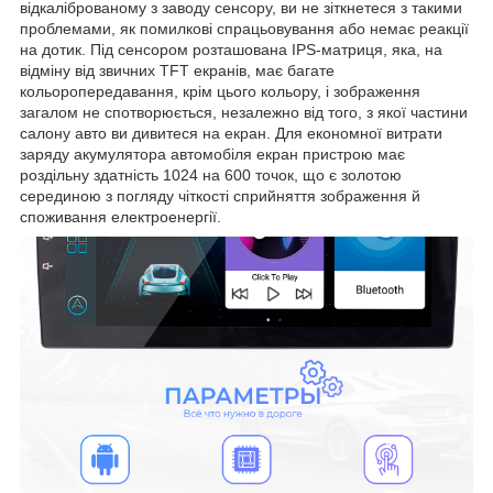
відкаліброваному з заводу сенсору, ви не зіткнетеся з такими
проблемами, як помилкові спрацьовування або немає реакції
на дотик. Під сенсором розташована IPS-матриця, яка, на
відміну від звичних TFT екранів, має багате
кольоропередавання, крім цього кольору, і зображення
загалом не спотворюється, незалежно від того, з якої частини
салону авто ви дивитеся на екран. Для економної витрати
заряду акумулятора автомобіля екран пристрою має
роздільну здатність 1024 на 600 точок, що є золотою
серединою з погляду чіткості сприйняття зображення й
споживання електроенергії.