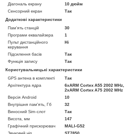
Діагональ екрану
10 дюйм
Сенсорний екран
Так
Додаткові характеристики
Пам'ять станцій
30
Програми еквалайзера
1
Пульт дистанційного
Ні
керування
Підсилення басів
Так
Функція запису
Так
Користувальницькі характеристики
GPS антена в комплекті
Так
Архітектура ядра
6xARM Cortex A55 2002 MHz,
2xARM Cortex A75 2002 MHz
Версія Android
10
Внутрішня пам'ять, Гб
32
Виносний Sim-слот
Так
Висота, мм
147
Графічний прискорювач
MALI-G52
Звуковий чіп
ST7850