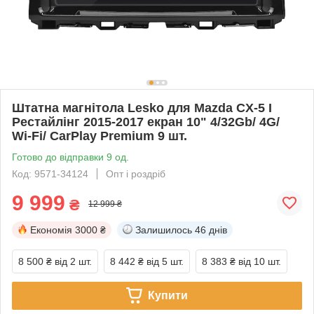
Штатна магнітола Lesko для Mazda CX-5 I
Рестайлінг 2015-2017 екран 10" 4/32Gb/ 4G/
Wi-Fi/ CarPlay Premium 9 шт.
Готово до відправки 9 од.
Код: 9571-34124
Опт і роздріб
9 999
₴
12 999 ₴
Економія
3000 ₴
Залишилось
46 днів
8 500 ₴
від 2 шт.
8 442 ₴
від 5 шт.
8 383 ₴
від 10 шт.
Купити