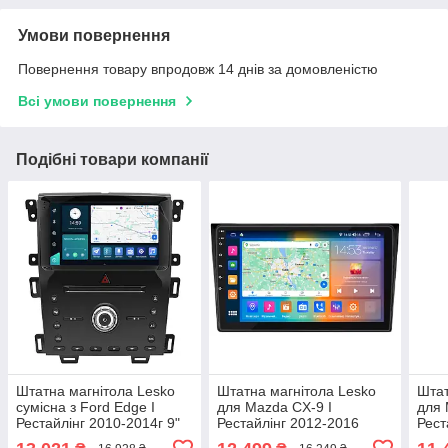
Умови повернення
Повернення товару впродовж 14 днів за домовленістю
Всі умови повернення
Подібні товари компанії
Штатна магнітола Lesko
Штатна магнітола Lesko
Штат
сумісна з Ford Edge I
для Mazda CX-9 I
для 
Рестайлінг 2010-2014г 9"
Рестайлінг 2012-2016
Рест
2/32Gb 4G Wi-Fi GPS Top
екран 10" 4/64Gb CarPlay
екра