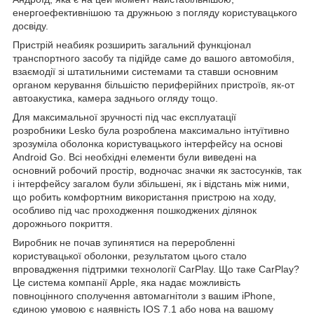
енергоефективнішою та дружньою з погляду користувацького
досвіду.
Пристрій неабияк розширить загальний функціонал
транспортного засобу та підійде саме до вашого автомобіля,
взаємодії зі штатильними системами та ставши основним
органом керування більшістю периферійних пристроїв, як-от
автоакустика, камера заднього огляду тощо.
Для максимальної зручності під час експлуатації
розробники Lesko була розроблена максимально інтуїтивно
зрозуміла оболонка користувацького інтерфейсу на основі
Android Go. Всі необхідні елементи були виведені на
основний робочий простір, водночас значки як застосунків, так
і інтерфейсу загалом були збільшені, як і відстань між ними,
що робить комфортним використання пристрою на ходу,
особливо під час проходження пошкоджених ділянок
дорожнього покриття.
Виробник не почав зупинятися на переробленні
користувацької оболонки, результатом цього стало
впровадження підтримки технології CarPlay. Що таке CarPlay?
Це система компанії Apple, яка надає можливість
повноцінного сполучення автомагнітоли з вашим iPhone,
єдиною умовою є наявність IOS 7.1 або нова на вашому