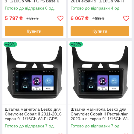
9" 1/16Gb Wi-Fi GPS Base 6
2014 екран 9" 1/16Gb Wi-Fi
шт.
GPS Base Каміллак 4 шт.
Готово до відправки 6 од.
Готово до відправки 4 од.
5 797
6 067
₴
₴
7 537 ₴
7 888 ₴
Купити
Купити
–23%
–23%
Штатна магнітола Lesko для
Штатна магнітола Lesko для
Chevrolet Cobalt II 2011-2016
Chevrolet Cobalt II Рестайлінг
екран 9" 1/16Gb Wi-Fi GPS
2020-н.в. екран 9" 1/16Gb Wi-
Base Шевроле Кобальт 7 шт.
Fi GPS Base 7 шт.
Готово до відправки 7 од.
Готово до відправки 7 од.