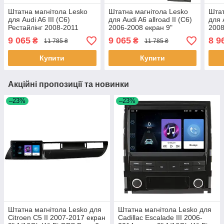
Штатна магнітола Lesko
Штатна магнітола Lesko
Штат
для Audi A6 III (C6)
для Audi A6 allroad II (C6)
для 
Рестайлінг 2008-2011
2006-2008 екран 9"
2008
екран 9" 1/16Gb Wi-Fi GPS
1/16Gb Wi-Fi GPS Base 1
Fi G
9 065
9 065
8 9
₴
₴
11 785 ₴
11 785 ₴
Base 1 шт.
шт.
Купити
Купити
Акційні пропозиції та новинки
–23%
–23%
Штатна магнітола Lesko для
Штатна магнітола Lesko для
Citroen C5 II 2007-2017 екран
Cadillac Escalade III 2006-