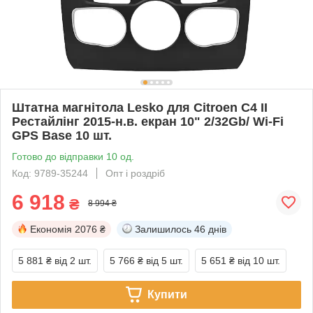
Штатна магнітола Lesko для Citroen C4 II
Рестайлінг 2015-н.в. екран 10" 2/32Gb/ Wi-Fi
GPS Base 10 шт.
Готово до відправки 10 од.
Код: 9789-35244
Опт і роздріб
6 918
₴
8 994 ₴
Економія
2076 ₴
Залишилось
46 днів
5 881 ₴
від 2 шт.
5 766 ₴
від 5 шт.
5 651 ₴
від 10 шт.
Купити