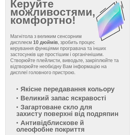
Керуйте
можливостями,
комфортно!
Магнітола з великим сенсорним
дисплеєм
10 дюймів
, зробить процес
керування функціями програвача та інших
застосунків ще простішим і органічнішим.
Створюйте плейлисти, виводьте, закріплюйте та
відтворюйте необхідну Вам інформацію на
дисплеї головного пристрою.
Якісне передавання кольору
Великий запас яскравості
Загартоване скло для
захисту поверхні від подряпин
Антивідблискове й
олеофобне покриття