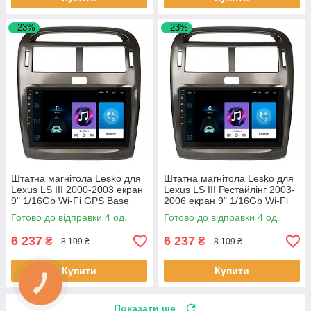
–23%
–23%
Штатна магнітола Lesko для
Штатна магнітола Lesko для
Lexus LS III 2000-2003 екран
Lexus LS III Рестайлінг 2003-
9" 1/16Gb Wi-Fi GPS Base
2006 екран 9" 1/16Gb Wi-Fi
Лексус 4 шт.
GPS Base 4 шт.
Готово до відправки 4 од.
Готово до відправки 4 од.
6 237
6 237
₴
₴
8 109 ₴
8 109 ₴
Купити
Купити
Показати ще