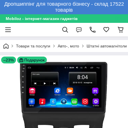
Дропшиппінг для товарного бізнесу - склад 17522
товарів
Mobiloz - інтернет-магазин гаджетів
Товари та послуги
Авто-, мото
Штатні автомагнітоли
–23%
Подарунок