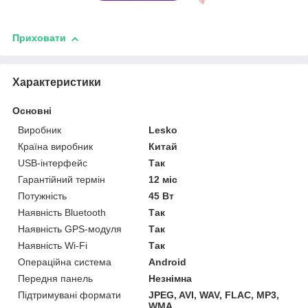
Приховати
Характеристики
Основні
Виробник
Lesko
Країна виробник
Китай
USB-інтерфейс
Так
Гарантійний термін
12 міс
Потужність
45 Вт
Наявність Bluetooth
Так
Наявність GPS-модуля
Так
Наявність Wi-Fi
Так
Операційна система
Android
Передня панель
Незнімна
Підтримувані формати
JPEG, AVI, WAV, FLAC, MP3,
WMA