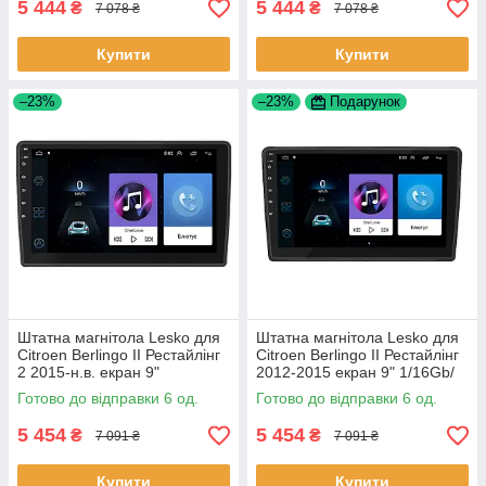
5 444
5 444
₴
₴
7 078 ₴
7 078 ₴
Купити
Купити
–23%
–23%
Подарунок
Штатна магнітола Lesko для
Штатна магнітола Lesko для
Citroen Berlingo II Рестайлінг
Citroen Berlingo II Рестайлінг
2 2015-н.в. екран 9"
2012-2015 екран 9" 1/16Gb/
1/16Gb/Wi-Fi GPS Optima 6шт
Wi-Fi GPS Optima 6шт
Готово до відправки 6 од.
Готово до відправки 6 од.
5 454
5 454
₴
₴
7 091 ₴
7 091 ₴
Купити
Купити