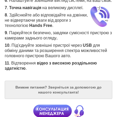
6
.
Налаштуйте зовнішній вигляд системи, на ваш смак.
7
.
Точна навігація
на великому дисплеї
.
8
.
Здійснюйте або відповідайте на дзвінки,
не відвертаючи уваги від дороги з
технологією
Hands Free
.
9
. Паркуйтеся безпечно, завдяки сумісності пристрою з
камерами заднього огляду
.
10
. Під'єднуйте зовнішні пристрої через
USB
для
обміну даними та розширення спектра можливостей
головного пристрою Вашого авто.
11
. Відтворення
відео з високою роздільною
здатністю
.
Вимкне питання?
Зверніться за допомогою до
нашого консультанта!