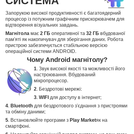
СИСТЕМА
Запорукою високої продуктивності є багатоядерний
процесор із потужним графічним прискорювачем для
відтворення візуальних завдань.
Магнітола
має
2 ГБ
оперативної та
32 ГБ
вбудованої
пам'яті як накопичувач для зберігання даних. Робота
пристрою забезпечується стабільною версією
операційної системи ANDROID.
Чому Android магнітолу?
1
. Звук високої якості та можливості його
настроювання. Вбудований
мікропроцесор.
2
. Бездротові мережі:
3
.
WIFI
для доступу в інтернет;
4
.
Bluetooth
для бездротового з'єднання з пристроями
та обміну даними;
5
.
Встановлюйте програми з
Play Market
як на
смартфоні.