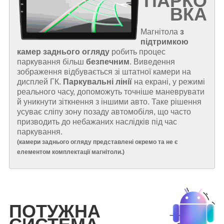
ПАРКО
ВКА
Магнітола
з
підтримкою
камер заднього огляду
робить процес
паркування більш
безпечним
. Виведення
зображення відбувається зі штатної камери на
дисплей ГК.
Паркувальні лінії
на екрані, у режимі
реального часу, допоможуть точніше маневрувати
й уникнути зіткнення з іншими авто. Таке рішення
усуває сліпу зону позаду автомобіля, що часто
призводить до небажаних наслідків під час
паркування.
(
камери заднього огляду представлені окремо та не є
елементом комплектації магнітоли.
)
ПОТУЖНА