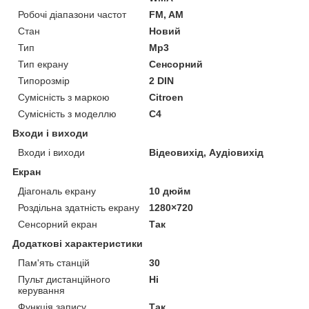
Робочі діапазони частот
FM, AM
Стан
Новий
Тип
Mp3
Тип екрану
Сенсорний
Типорозмір
2 DIN
Сумісність з маркою
Citroen
Сумісність з моделлю
C4
Входи і виходи
Входи і виходи
Відеовихід, Аудіовихід
Екран
Діагональ екрану
10 дюйм
Роздільна здатність екрану
1280×720
Сенсорний екран
Так
Додаткові характеристики
Пам'ять станцій
30
Пульт дистанційного
Ні
керування
Функція запису
Так