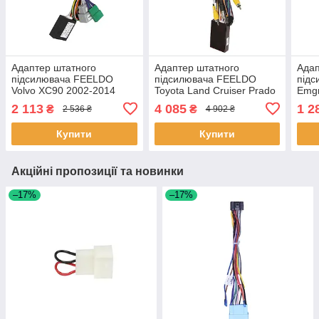
Адаптер штатного
Адаптер штатного
Адап
підсилювача FEELDO
підсилювача FEELDO
під
Volvo XC90 2002-2014
Toyota Land Cruiser Prado
Emg
CAN-BUS (6950) 7 шт.
(120) 2002-2009 Lexus GX
CAN-
2 113
4 085
1 2
₴
₴
2 536 ₴
4 902 ₴
470 2002-2009 CAN-BUS
фішк
2шт
Купити
Купити
Акційні пропозиції та новинки
–17%
–17%