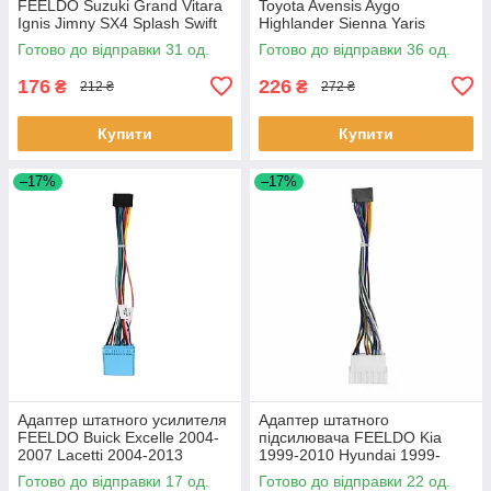
FEELDO Suzuki Grand Vitara
Toyota Avensis Aygo
Ignis Jimny SX4 Splash Swift
Highlander Sienna Yaris
Liana Kizashi (2096) 31шт
Tacoma Hilux Materia (6382)
Готово до відправки 31 од.
Готово до відправки 36 од.
36шт
176
226
₴
₴
212 ₴
272 ₴
Купити
Купити
–17%
–17%
Адаптер штатного усилителя
Адаптер штатного
FEELDO Buick Excelle 2004-
підсилювача FEELDO Kia
2007 Lacetti 2004-2013
1999-2010 Hyundai 1999-
Nubira 2003-2010 (6774)
2012 (6526) Хюндай Кіа 22
Готово до відправки 17 од.
Готово до відправки 22 од.
17шт
шт.