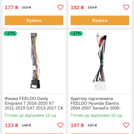
177
182
₴
₴
213 ₴
219 ₴
Купити
Купити
–17%
–17%
Фишка FEELDO Geely
Адаптер підсилювача
Emgrand 7 2016-2020 X7
FEELDO Hyundai Elantra
2011-2019 GX7 2013-2017 CK
2004-2007 SantaFe 2005-
2008-2016 (7506) 16шт
2012 Kia Rio 2005-2011
Готово до відправки 16 од.
Готово до відправки 16 од.
Sportaga 04-10 16шт
123
197
₴
₴
148 ₴
237 ₴