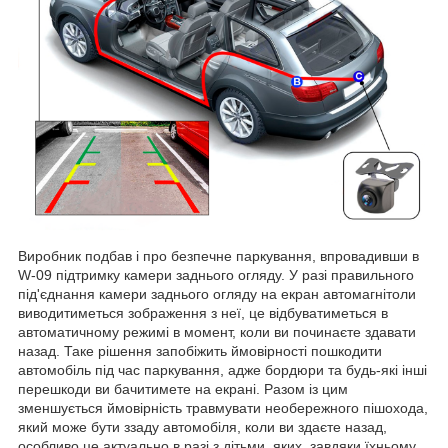
Виробник подбав і про безпечне паркування, впровадивши в
W-09 підтримку камери заднього огляду. У разі правильного
під'єднання камери заднього огляду на екран автомагнітоли
виводитиметься зображення з неї, це відбуватиметься в
автоматичному режимі в момент, коли ви починаєте здавати
назад. Таке рішення запобіжить ймовірності пошкодити
автомобіль під час паркування, адже бордюри та будь-які інші
перешкоди ви бачитимете на екрані. Разом із цим
зменшується ймовірність травмувати необережного пішохода,
який може бути ззаду автомобіля, коли ви здаєте назад,
особливо це актуально в разі з дітьми, яких, завдяки їхньому