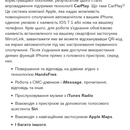
користувацької оболонки, результатом цього стало
впровадження підтримки технології
CarPlay
. Що таке CarPlay?
Це система компанії Apple, яка надає можливість
повноцінного сполучення автомагнітоли з вашим iPhone,
єдиною умовою є наявність IOS 7.1 або нова на вашому
телефоні. Крім цього, для роботи з'єднання обов'язково
наявність встановленого на вашому смартфоні застосунка
MirrorLink, завантажити яке ви можете відсканувавши QR-код
на екрані автомагнітоли під час настроювання первинного
сполучення. Після з'єднання вам доступне використання
деяких функцій IPhone прямо з головного пристрою, серед
них:
Повершення та відповідь на дзвінки згідно з
технологією
HandsFree
.
Робота з СМС-дзвінком і
iMessage
, прочитання,
відповідь та інше.
Прослуховування музики з
iTunes Radio
.
Взаємодія з пристроєм за допомогою голосового
асистента
Siri
.
Взаємодія з навігаційним застосунком
Apple Maps
.
І багато іншого
.