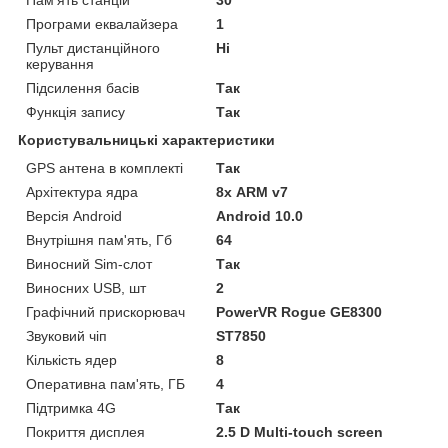
Пам'ять станцій
30
Програми еквалайзера
1
Пульт дистанційного
Ні
керування
Підсилення басів
Так
Функція запису
Так
Користувальницькі характеристики
GPS антена в комплекті
Так
Архітектура ядра
8х ARM v7
Версія Android
Android 10.0
Внутрішня пам'ять, Гб
64
Виносний Sim-слот
Так
Виносних USB, шт
2
Графічний прискорювач
PowerVR Rogue GE8300
Звуковий чіп
ST7850
Кількість ядер
8
Оперативна пам'ять, ГБ
4
Підтримка 4G
Так
Покриття дисплея
2.5 D Multi-touch screen