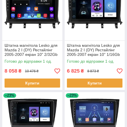
Штатна магнітола Lesko для
Штатна магнітола Lesko для
Mazda 2 I (DY) Рестайлінг
Mazda 2 I (DY) Рестайлінг
2005-2007 екран 10" 2/32Gb
2005-2007 екран 10" 1/16Gb
Wi-Fi GPS Base 1 шт.
Wi-Fi GPS Base 1 шт.
Готово до відправки 1 од.
Готово до відправки 1 од.
8 058
6 825
₴
₴
10 476 ₴
8 873 ₴
Купити
Купити
–23%
–23%