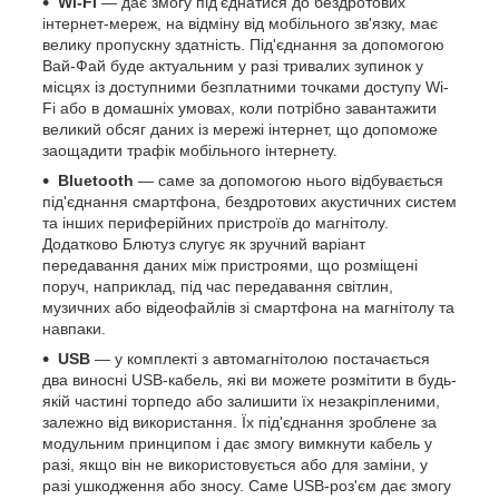
Wi-Fi
— дає змогу під'єднатися до бездротових
інтернет-мереж, на відміну від мобільного зв'язку, має
велику пропускну здатність. Під'єднання за допомогою
Вай-Фай буде актуальним у разі тривалих зупинок у
місцях із доступними безплатними точками доступу Wi-
Fi або в домашніх умовах, коли потрібно завантажити
великий обсяг даних із мережі інтернет, що допоможе
заощадити трафік мобільного інтернету.
Bluetooth
— саме за допомогою нього відбувається
під'єднання смартфона, бездротових акустичних систем
та інших периферійних пристроїв до магнітолу.
Додатково Блютуз слугує як зручний варіант
передавання даних між пристроями, що розміщені
поруч, наприклад, під час передавання світлин,
музичних або відеофайлів зі смартфона на магнітолу та
навпаки.
USB
— у комплекті з автомагнітолою постачається
два виносні USB-кабель, які ви можете розмітити в будь-
якій частині торпедо або залишити їх незакріпленими,
залежно від використання. Їх під'єднання зроблене за
модульним принципом і дає змогу вимкнути кабель у
разі, якщо він не використовується або для заміни, у
разі ушкодження або зносу. Саме USB-роз'єм дає змогу