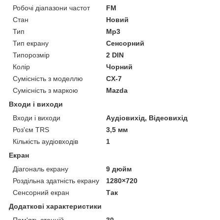
Робочі діапазони частот
FM
Стан
Новий
Тип
Mp3
Тип екрану
Сенсорний
Типорозмір
2 DIN
Колір
Чорний
Сумісність з моделлю
CX-7
Сумісність з маркою
Mazda
Входи і виходи
Входи і виходи
Аудіовихід, Відеовихід
Роз'єм TRS
3,5 мм
Кількість аудіовходів
1
Екран
Діагональ екрану
9 дюйм
Роздільна здатність екрану
1280×720
Сенсорний екран
Так
Додаткові характеристики