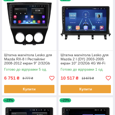
Штатна магнітола Lesko для
Штатна магнітола Lesko для
Mazda RX-8 I Рестайлінг
Mazda 2 I (DY) 2003-2005
2008-2012 екран 9" 2/32Gb
екран 10" 2/32Gb 4G Wi-Fi
Wi-Fi GPS Base 5 шт.
GPS Top 1 шт.
Готово до відправки 5 од.
Готово до відправки 1 од.
6 751
10 517
₴
₴
8 777 ₴
13 673 ₴
Купити
Купити
–23%
–23%