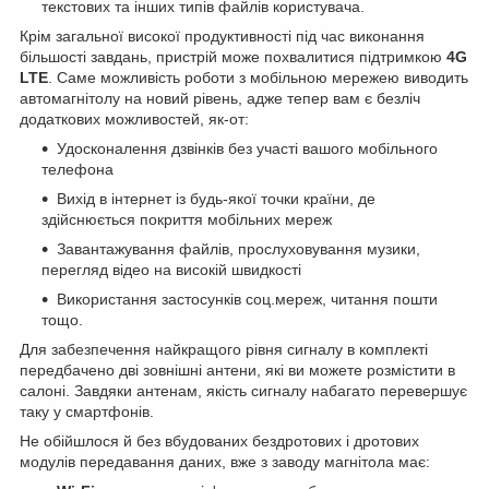
текстових та інших типів файлів користувача.
Крім загальної високої продуктивності під час виконання
більшості завдань, пристрій може похвалитися підтримкою
4G
LTE
. Саме можливість роботи з мобільною мережею виводить
автомагнітолу на новий рівень, адже тепер вам є безліч
додаткових можливостей, як-от:
Удосконалення дзвінків без участі вашого мобільного
телефона
Вихід в інтернет із будь-якої точки країни, де
здійснюється покриття мобільних мереж
Завантажування файлів, прослуховування музики,
перегляд відео на високій швидкості
Використання застосунків соц.мереж, читання пошти
тощо.
Для забезпечення найкращого рівня сигналу в комплекті
передбачено дві зовнішні антени, які ви можете розмістити в
салоні. Завдяки антенам, якість сигналу набагато перевершує
таку у смартфонів.
Не обійшлося й без вбудованих бездротових і дротових
модулів передавання даних, вже з заводу магнітола має: