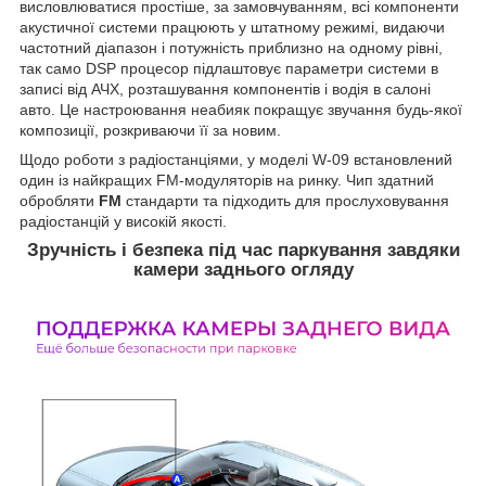
висловлюватися простіше, за замовчуванням, всі компоненти
акустичної системи працюють у штатному режимі, видаючи
частотний діапазон і потужність приблизно на одному рівні,
так само DSP процесор підлаштовує параметри системи в
записі від АЧХ, розташування компонентів і водія в салоні
авто. Це настроювання неабияк покращує звучання будь-якої
композиції, розкриваючи її за новим.
Щодо роботи з радіостанціями, у моделі W-09 встановлений
один із найкращих FM-модуляторів на ринку. Чип здатний
обробляти
FM
стандарти та підходить для прослуховування
радіостанцій у високій якості.
Зручність і безпека під час паркування завдяки
камери заднього огляду