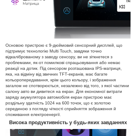
Основою пристрою є 9-дюймовий сенсорний дисплей, що
підтримує технологію Multi Touch, завдяки точно
відкаліброваному з заводу сенсору, ви не зіткнетеся з
проблемами, як-от помилкові спрацьовування або немає
реакції на дотик. Під сенсором розташована IPS-матриця,
яка, на відміну від звичних TFT-екранів, має багате
кольоропередавання, крім цього кольору, і зображення
загалом не спотворюється, незалежно від того, з якої частини
салону авто ви дивитеся на екран. Для економної витрати
заряду акумулятора автомобіля екран пристрою має
роздільну здатність 1024 на 600 точок, що є золотою
серединою з погляду чіткості сприйняття зображення й
споживання електроенергії.
Висока продуктивність у будь-яких завданнях