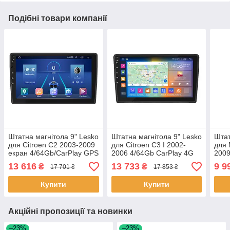
Подібні товари компанії
Штатна магнітола 9" Lesko
Штатна магнітола 9" Lesko
Штат
для Citroen C2 2003-2009
для Citroen C3 I 2002-
для 
екран 4/64Gb/CarPlay GPS
2006 4/64Gb CarPlay 4G
2009
Premium на андроїд 6 шт.
Wi-Fi GPS Prime Ситроен
4G/ 
13 616
13 733
9 9
₴
₴
17 701 ₴
17 853 ₴
6шт
GPS 
Купити
Купити
Акційні пропозиції та новинки
–23%
–23%