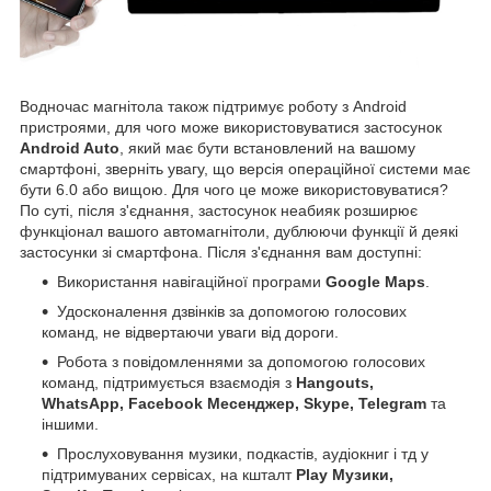
Водночас магнітола також підтримує роботу з Android
пристроями, для чого може використовуватися застосунок
Android Auto
, який має бути встановлений на вашому
смартфоні, зверніть увагу, що версія операційної системи має
бути 6.0 або вищою. Для чого це може використовуватися?
По суті, після з'єднання, застосунок неабияк розширює
функціонал вашого автомагнітоли, дублюючи функції й деякі
застосунки зі смартфона. Після з'єднання вам доступні:
Використання навігаційної програми
Google Maps
.
Удосконалення дзвінків за допомогою голосових
команд, не відвертаючи уваги від дороги.
Робота з повідомленнями за допомогою голосових
команд, підтримується взаємодія з
Hangouts,
WhatsApp, Facebook Месенджер, Skype, Telegram
та
іншими.
Прослуховування музики, подкастів, аудіокниг і тд у
підтримуваних сервісах, на кшталт
Play Музики,