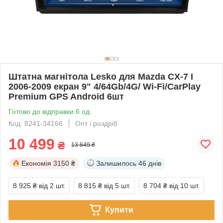
Штатна магнітола Lesko для Mazda CX-7 I
2006-2009 екран 9" 4/64Gb/4G/ Wi-Fi/CarPlay
Premium GPS Android 6шт
Готово до відправки 6 од.
Код: 8241-34166
Опт і роздріб
10 499
₴
13 649 ₴
Економія
3150 ₴
Залишилось
46 днів
8 925 ₴
від 2 шт.
8 815 ₴
від 5 шт.
8 704 ₴
від 10 шт.
Купити