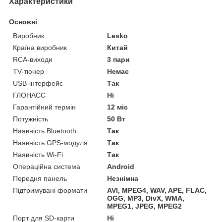
Характеристики
Основні
Виробник
Lesko
Країна виробник
Китай
RCA-виходи
3 пари
TV-тюнер
Немає
USB-інтерфейс
Так
ГЛОНАСС
Ні
Гарантійний термін
12 міс
Потужність
50 Вт
Наявність Bluetooth
Так
Наявність GPS-модуля
Так
Наявність Wi-Fi
Так
Операційна система
Android
Передня панель
Незнімна
Підтримувані формати
AVI, MPEG4, WAV, APE, FLAC,
OGG, MP3, DivX, WMA,
MPEG1, JPEG, MPEG2
Порт для SD-карти
Ні