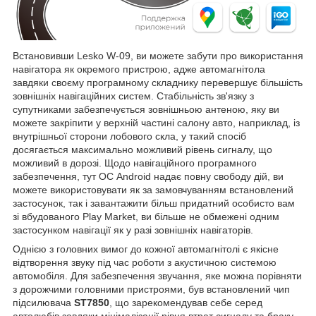
Встановивши Lesko W-09, ви можете забути про використання
навігатора як окремого пристрою, адже автомагнітола
завдяки своєму програмному складнику перевершує більшість
зовнішніх навігаційних систем. Стабільність зв'язку з
супутниками забезпечується зовнішньою антеною, яку ви
можете закріпити у верхній частині салону авто, наприклад, із
внутрішньої сторони лобового скла, у такий спосіб
досягається максимально можливий рівень сигналу, що
можливий в дорозі. Щодо навігаційного програмного
забезпечення, тут ОС Android надає повну свободу дій, ви
можете використовувати як за замовчуванням встановлений
застосунок, так і завантажити більш придатний особисто вам
зі вбудованого Play Market, ви більше не обмежені одним
застосунком навігації як у разі зовнішніх навігаторів.
Однією з головних вимог до кожної автомагнітолі є якісне
відтворення звуку під час роботи з акустичною системою
автомобіля. Для забезпечення звучання, яке можна порівняти
з дорожчими головними пристроями, був встановлений чип
підсилювача
ST7850
, що зарекомендував себе серед
автолюбів завдяки мінімалізації рівня втрат сигналу та браку