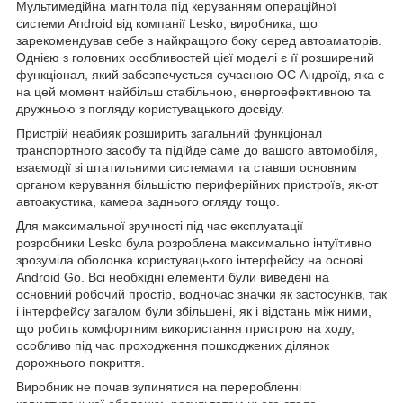
Мультимедійна магнітола під керуванням операційної
системи Android від компанії Lesko, виробника, що
зарекомендував себе з найкращого боку серед автоаматорів.
Однією з головних особливостей цієї моделі є її розширений
функціонал, який забезпечується сучасною ОС Андроїд, яка є
на цей момент найбільш стабільною, енергоефективною та
дружньою з погляду користувацького досвіду.
Пристрій неабияк розширить загальний функціонал
транспортного засобу та підійде саме до вашого автомобіля,
взаємодії зі штатильними системами та ставши основним
органом керування більшістю периферійних пристроїв, як-от
автоакустика, камера заднього огляду тощо.
Для максимальної зручності під час експлуатації
розробники Lesko була розроблена максимально інтуїтивно
зрозуміла оболонка користувацького інтерфейсу на основі
Android Go. Всі необхідні елементи були виведені на
основний робочий простір, водночас значки як застосунків, так
і інтерфейсу загалом були збільшені, як і відстань між ними,
що робить комфортним використання пристрою на ходу,
особливо під час проходження пошкоджених ділянок
дорожнього покриття.
Виробник не почав зупинятися на переробленні