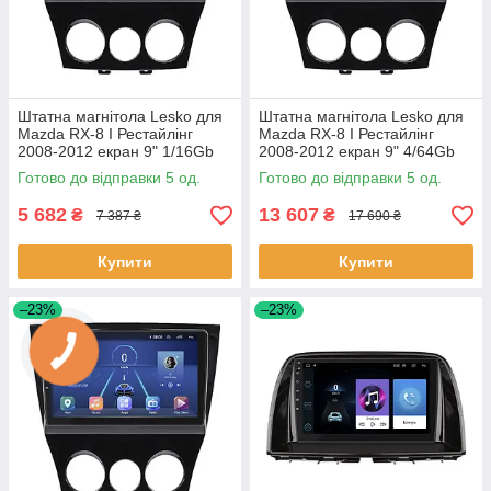
Штатна магнітола Lesko для
Штатна магнітола Lesko для
Mazda RX-8 I Рестайлінг
Mazda RX-8 I Рестайлінг
2008-2012 екран 9" 1/16Gb
2008-2012 екран 9" 4/64Gb
Wi-Fi GPS Base 5 шт.
4G Wi-Fi GPS Top 5 шт.
Готово до відправки 5 од.
Готово до відправки 5 од.
5 682
13 607
₴
₴
7 387 ₴
17 690 ₴
Купити
Купити
–23%
–23%