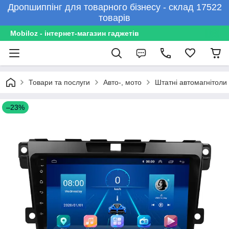
Дропшиппінг для товарного бізнесу - склад 17522
товарів
Mobiloz - інтернет-магазин гаджетів
Товари та послуги
Авто-, мото
Штатні автомагнітоли
–23%