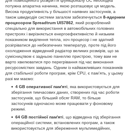
для повноцінного розкриття функціоналу ОС необхідна
потужна апаратна начинка, якою розташовує ця модель.
Висока продуктивність у більшості наявних застосунків, а
також швидкодія системи загалом забезпечується
8-ядерним
процесором Spreadtrum UIS7862
, який розроблений
спеціально для використання в автомобільних головних
пристроях і вирізняється енергоефективністю й низьким
показником виділення тепла, хоч процесор і не здатний
розігріватися до небезпечних температур, проте під його
охолодження відведений радіатор великих розмірів, що за
сумісництвом є задньою панеллю пристрою, тому вам не
варто хвилюватися про перегрівання під час виконання
ресурсомістких завдань. Одним із найважливіших показників
для стабільної роботи програм, крім CPU, є пам'ять, у цьому
разі ми маємо:
4 GB оперативної пам'яті
, яка використовується для
зберігання тимчасових даних, створених під час роботи
застосунків, що більший обсяг RAM, то більше
застосунків одночасно може працювати у фоновому
режимі.
64 GB постійної пам'яті
, що відведена під зберігання
операційної системи, встановлених програм, а також
використовується для збереження мультимедійних,