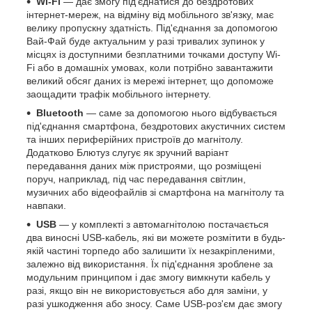
Wi-Fi
— дає змогу під'єднатися до бездротових
інтернет-мереж, на відміну від мобільного зв'язку, має
велику пропускну здатність. Під'єднання за допомогою
Вай-Фай буде актуальним у разі тривалих зупинок у
місцях із доступними безплатними точками доступу Wi-
Fi або в домашніх умовах, коли потрібно завантажити
великий обсяг даних із мережі інтернет, що допоможе
заощадити трафік мобільного інтернету.
Bluetooth
— саме за допомогою нього відбувається
під'єднання смартфона, бездротових акустичних систем
та інших периферійних пристроїв до магнітолу.
Додатково Блютуз слугує як зручний варіант
передавання даних між пристроями, що розміщені
поруч, наприклад, під час передавання світлин,
музичних або відеофайлів зі смартфона на магнітолу та
навпаки.
USB
— у комплекті з автомагнітолою постачається
два виносні USB-кабель, які ви можете розмітити в будь-
якій частині торпедо або залишити їх незакріпленими,
залежно від використання. Їх під'єднання зроблене за
модульним принципом і дає змогу вимкнути кабель у
разі, якщо він не використовується або для заміни, у
разі ушкодження або зносу. Саме USB-роз'єм дає змогу