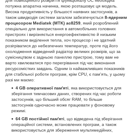
для повноцінного розкриття функціоналу ОС необхідна
потужна апаратна начинка, якою розташовує ця модель.
Висока продуктивність у більшості наявних застосунків, а
також швидкодія системи загалом забезпечується
8-ядерним
процесором Mediatek (MTK) ac8259
, який розроблений
спеціально для використання в автомобільних головних
пристроях і вирізняється енергоефективністю й низьким
показником виділення тепла, хоч процесор і не здатний
розігріватися до небезпечних температур, проте під його
охолодження відведений радіатор великих розмірів, що за
сумісництвом є задньою панеллю пристрою, тому вам не
варто хвилюватися про перегрівання під час виконання
ресурсомістких завдань. Одним із найважливіших показників
для стабільної роботи програм, крім CPU, є пам'ять, у цьому
разі ми маємо:
4 GB оперативної пам'яті
, яка використовується для
зберігання тимчасових даних, створених під час роботи
застосунків, що більший обсяг RAM, то більше
застосунків одночасно може працювати у фоновому
режимі.
64 GB постійної пам'яті
, що відведена під зберігання
операційної системи, встановлених програм, а також
використовується для збереження мультимедійних,