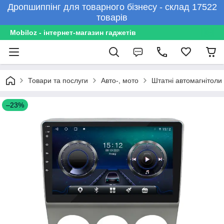
Дропшиппінг для товарного бізнесу - склад 17522
товарів
Mobiloz - інтернет-магазин гаджетів
Товари та послуги
Авто-, мото
Штатні автомагнітоли
–23%