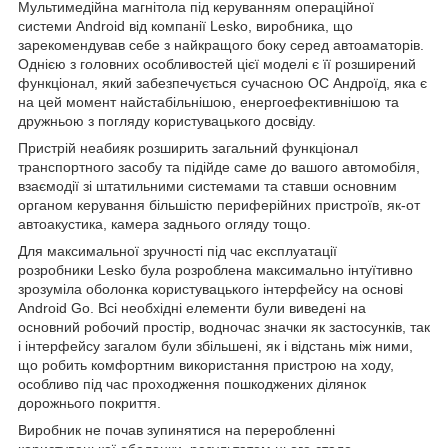
Мультимедійна магнітола під керуванням операційної
системи Android від компанії Lesko, виробника, що
зарекомендував себе з найкращого боку серед автоаматорів.
Однією з головних особливостей цієї моделі є її розширений
функціонал, який забезпечується сучасною ОС Андроїд, яка є
на цей момент найстабільнішою, енергоефективнішою та
дружньою з погляду користувацького досвіду.
Пристрій неабияк розширить загальний функціонал
транспортного засобу та підійде саме до вашого автомобіля,
взаємодії зі штатильними системами та ставши основним
органом керування більшістю периферійних пристроїв, як-от
автоакустика, камера заднього огляду тощо.
Для максимальної зручності під час експлуатації
розробники Lesko була розроблена максимально інтуїтивно
зрозуміла оболонка користувацького інтерфейсу на основі
Android Go. Всі необхідні елементи були виведені на
основний робочий простір, водночас значки як застосунків, так
і інтерфейсу загалом були збільшені, як і відстань між ними,
що робить комфортним використання пристрою на ходу,
особливо під час проходження пошкоджених ділянок
дорожнього покриття.
Виробник не почав зупинятися на переробленні