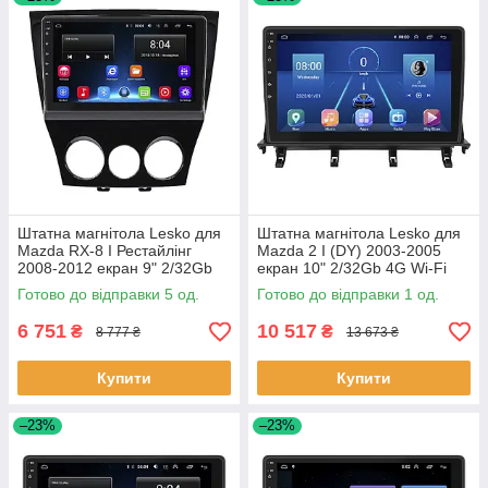
Штатна магнітола Lesko для
Штатна магнітола Lesko для
Mazda RX-8 I Рестайлінг
Mazda 2 I (DY) 2003-2005
2008-2012 екран 9" 2/32Gb
екран 10" 2/32Gb 4G Wi-Fi
Wi-Fi GPS Base 5 шт.
GPS Top 1 шт.
Готово до відправки 5 од.
Готово до відправки 1 од.
6 751
10 517
₴
₴
8 777 ₴
13 673 ₴
Купити
Купити
–23%
–23%