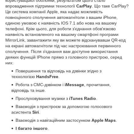
користувацької оболонки, результатом цього стало
впровадження підтримки технології
CarPlay
. Що таке CarPlay?
Це система компанії Apple, яка надає можливість
повноцінного сполучення автомагнітоли з вашим iPhone,
єдиною умовою є наявність IOS 7.1 або нова на вашому
телефоні. Крім цього, для роботи з'єднання обов'язково
наявність встановленого на вашому смартфоні програми
MirrorLink, завантажити яку ви можете відсканувавши QR-код
на екрані автомагнітоли під час настроювання первинного
сполучення. Після з'єднання вам доступне використання
деяких функцій IPhone прямо з головного пристрою, серед
них:
Повершення та відповідь на дзвінки згідно з
технологією
HandsFree
.
Робота з СМС-дзвінком і
iMessage
, прочитання,
відповідь та інше.
Прослуховування музики з
iTunes Radio
.
Взаємодія з пристроєм за допомогою голосового
асистента
Siri
.
Взаємодія з навігаційним застосунком
Apple Maps
.
І багато іншого
.