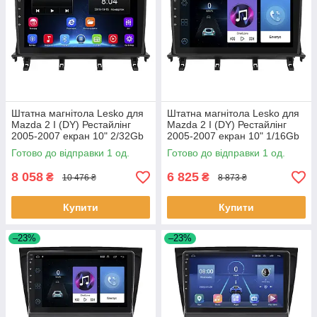
Штатна магнітола Lesko для
Штатна магнітола Lesko для
Mazda 2 I (DY) Рестайлінг
Mazda 2 I (DY) Рестайлінг
2005-2007 екран 10" 2/32Gb
2005-2007 екран 10" 1/16Gb
Wi-Fi GPS Base 1 шт.
Wi-Fi GPS Base 1 шт.
Готово до відправки 1 од.
Готово до відправки 1 од.
8 058
6 825
₴
₴
10 476 ₴
8 873 ₴
Купити
Купити
–23%
–23%