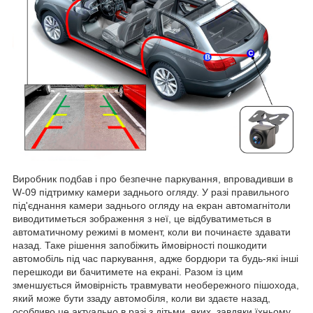
Виробник подбав і про безпечне паркування, впровадивши в
W-09 підтримку камери заднього огляду. У разі правильного
під'єднання камери заднього огляду на екран автомагнітоли
виводитиметься зображення з неї, це відбуватиметься в
автоматичному режимі в момент, коли ви починаєте здавати
назад. Таке рішення запобіжить ймовірності пошкодити
автомобіль під час паркування, адже бордюри та будь-які інші
перешкоди ви бачитимете на екрані. Разом із цим
зменшується ймовірність травмувати необережного пішохода,
який може бути ззаду автомобіля, коли ви здаєте назад,
особливо це актуально в разі з дітьми, яких, завдяки їхньому