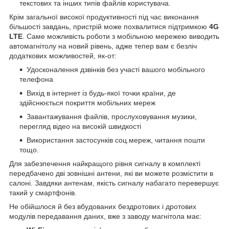
текстових та інших типів файлів користувача.
Крім загальної високої продуктивності під час виконання
більшості завдань, пристрій може похвалитися підтримкою
4G
LTE
. Саме можливість роботи з мобільною мережею виводить
автомагнітолу на новий рівень, адже тепер вам є безліч
додаткових можливостей, як-от:
Удосконалення дзвінків без участі вашого мобільного
телефона
Вихід в інтернет із будь-якої точки країни, де
здійснюється покриття мобільних мереж
Завантажування файлів, прослуховування музики,
перегляд відео на високій швидкості
Використання застосунків соц.мереж, читання пошти
тощо.
Для забезпечення найкращого рівня сигналу в комплекті
передбачено дві зовнішні антени, які ви можете розмістити в
салоні. Завдяки антенам, якість сигналу набагато перевершує
такий у смартфонів.
Не обійшлося й без вбудованих бездротових і дротових
модулів передавання даних, вже з заводу магнітола має: