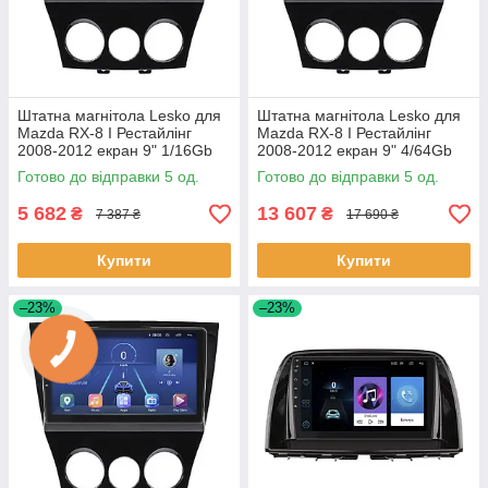
Штатна магнітола Lesko для
Штатна магнітола Lesko для
Mazda RX-8 I Рестайлінг
Mazda RX-8 I Рестайлінг
2008-2012 екран 9" 1/16Gb
2008-2012 екран 9" 4/64Gb
Wi-Fi GPS Base 5 шт.
4G Wi-Fi GPS Top 5 шт.
Готово до відправки 5 од.
Готово до відправки 5 од.
5 682
13 607
₴
₴
7 387 ₴
17 690 ₴
Купити
Купити
–23%
–23%