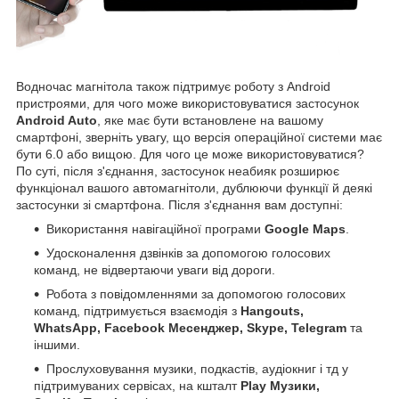
Водночас магнітола також підтримує роботу з Android
пристроями, для чого може використовуватися застосунок
Android Auto
, яке має бути встановлене на вашому
смартфоні, зверніть увагу, що версія операційної системи має
бути 6.0 або вищою. Для чого це може використовуватися?
По суті, після з'єднання, застосунок неабияк розширює
функціонал вашого автомагнітоли, дублюючи функції й деякі
застосунки зі смартфона. Після з'єднання вам доступні:
Використання навігаційної програми
Google Maps
.
Удосконалення дзвінків за допомогою голосових
команд, не відвертаючи уваги від дороги.
Робота з повідомленнями за допомогою голосових
команд, підтримується взаємодія з
Hangouts,
WhatsApp, Facebook Месенджер, Skype, Telegram
та
іншими.
Прослуховування музики, подкастів, аудіокниг і тд у
підтримуваних сервісах, на кшталт
Play Музики,