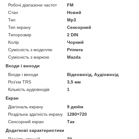
Робочі діапазони частот
FM
Стан
Новий
Тип
Mp3
Тип екрану
Сенсорний
Типорозмір
2 DIN
Колір
Чорний
Сумісність з моделлю
Primera
Сумісність з маркою
Mazda
Входи і виходи
Входи і виходи
Відеовихід, Аудіовихід
Роз'єм TRS
3,5 мм
Кількість аудіовходів
1
Екран
Діагональ екрану
9 дюйм
Роздільна здатність екрану
1280×720
Сенсорний екран
Так
Додаткові характеристики