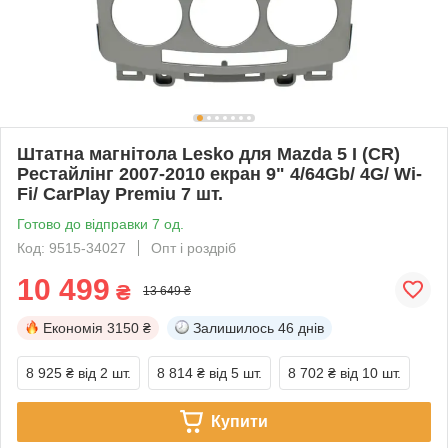
Штатна магнітола Lesko для Mazda 5 I (CR)
Рестайлінг 2007-2010 екран 9" 4/64Gb/ 4G/ Wi-
Fi/ CarPlay Premiu 7 шт.
Готово до відправки 7 од.
Код: 9515-34027
Опт і роздріб
10 499
₴
13 649 ₴
Економія
3150 ₴
Залишилось
46 днів
8 925 ₴
від 2 шт.
8 814 ₴
від 5 шт.
8 702 ₴
від 10 шт.
Купити