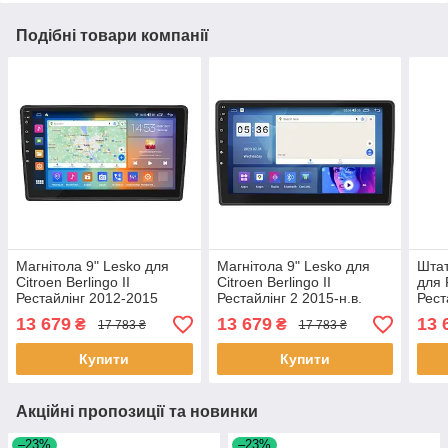
Подібні товари компанії
Магнітола 9" Lesko для
Магнітола 9" Lesko для
Штат
Citroen Berlingo II
Citroen Berlingo II
для 
Рестайлінг 2012-2015
Рестайлінг 2 2015-н.в.
Рест
4/64Gb CarPlay 4G Wi-Fi
4/64Gb CarPlay 4G Wi-Fi
екра
13 679
13 679
13 
₴
₴
17 783 ₴
17 783 ₴
GPS Prime 6шт
GPS Prime 6шт
Fi А
Купити
Купити
Акційні пропозиції та новинки
–23%
–23%