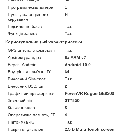
Пам'ять станцій
30
Програми еквалайзера
1
Пульт дистанційного
Ні
керування
Підсилення басів
Так
Функція запису
Так
Користувальницькі характеристики
GPS антена в комплекті
Так
Архітектура ядра
8х ARM v7
Версія Android
Android 10.0
Внутрішня пам'ять, Гб
64
Виносний Sim-слот
Так
Виносних USB, шт
2
Графічний прискорювач
PowerVR Rogue GE8300
Звуковий чіп
ST7850
Кількість ядер
8
Оперативна пам'ять, ГБ
4
Підтримка 4G
Так
Покриття дисплея
2.5 D Multi-touch screen