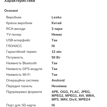
Характеристики
Основні
Виробник
Lesko
Країна виробник
Китай
RCA-виходи
3 пари
TV-тюнер
Немає
USB-інтерфейс
Так
ГЛОНАСС
Ні
Гарантійний термін
12 міс
Потужність
50 Вт
Наявність Bluetooth
Так
Наявність GPS-модуля
Так
Наявність Wi-Fi
Так
Операційна система
Android
Передня панель
Незнімна
Підтримувані формати
APE, OGG, FLAC, JPEG,
MPEG2, MPEG1, AVI, WMA,
MP3, WAV, DivX, MPEG4
Порт для SD-карти
Ні