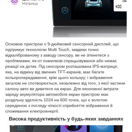
Основою пристрою є 9-дюймовий сенсорний дисплей, що
підтримує технологію Multi Touch, завдяки точно
відкаліброваному з заводу сенсору, ви не зіткнетеся з
проблемами, як-от помилкові спрацьовування або немає
реакції на дотик. Під сенсором розташована IPS-матриця,
яка, на відміну від звичних TFT-екранів, має багате
кольоропередавання, крім цього кольору, і зображення
загалом не спотворюється, незалежно від того, з якої частини
салону авто ви дивитеся на екран. Для економної витрати
заряду акумулятора автомобіля екран пристрою має
роздільну здатність 1024 на 600 точок, що є золотою
серединою з погляду чіткості сприйняття зображення й
споживання електроенергії.
Висока продуктивність у будь-яких завданнях