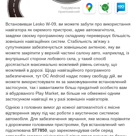
Встановивши Lesko W-09, ви можете забути про використання
навігатора як окремого пристрою, адже автомагнітола,
завдяки своєму програмному складнику перевершує більшість
зовнішніх навігаційних систем. Стабільність зв'язку з
супутниками забезпечується зовнішньою антеною, яку ви
можете закріпити у верхній частині салону авто, наприклад, із
внутрішньої сторони лобового скла, у такий спосіб
досягається максимально можливий рівень сигналу, що
можливий в дорозі. Щодо навігаційного програмного
забезпечення, тут ОС Android надає повну свободу дій, ви
можете використовувати як за замовчуванням встановлений
застосунок, так і завантажити більш придатний особисто вам
зі вбудованого Play Market, ви більше не обмежені одним
застосунком навігації як у разі зовнішніх навігаторів.
Однією з головних вимог до кожної автомагнітолі є якісне
відтворення звуку під час роботи з акустичною системою
автомобіля. Для забезпечення звучання, яке можна порівняти
з дорожчими головними пристроями, був встановлений чип
підсилювача
ST7850
, що зарекомендував себе серед
автолюбів завдяки мінімалізації рівня втрат сигналу та браку