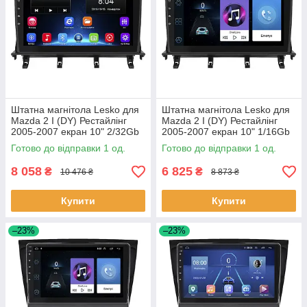
Штатна магнітола Lesko для
Штатна магнітола Lesko для
Mazda 2 I (DY) Рестайлінг
Mazda 2 I (DY) Рестайлінг
2005-2007 екран 10" 2/32Gb
2005-2007 екран 10" 1/16Gb
Wi-Fi GPS Base 1 шт.
Wi-Fi GPS Base 1 шт.
Готово до відправки 1 од.
Готово до відправки 1 од.
8 058
6 825
₴
₴
10 476 ₴
8 873 ₴
Купити
Купити
–23%
–23%