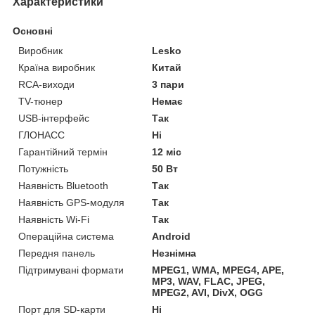
Характеристики
Основні
Виробник
Lesko
Країна виробник
Китай
RCA-виходи
3 пари
TV-тюнер
Немає
USB-інтерфейс
Так
ГЛОНАСС
Ні
Гарантійний термін
12 міс
Потужність
50 Вт
Наявність Bluetooth
Так
Наявність GPS-модуля
Так
Наявність Wi-Fi
Так
Операційна система
Android
Передня панель
Незнімна
Підтримувані формати
MPEG1, WMA, MPEG4, APE,
MP3, WAV, FLAC, JPEG,
MPEG2, AVI, DivX, OGG
Порт для SD-карти
Ні