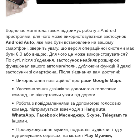
Водночас магнітола також підтримує роботу з Android
пристроями, для чого може використовуватися застосунок
Android Auto
, яке має бути встановлене на вашому
смартфоні, зверніть увагу, що версія операційної системи має
бути 6.0 або вищою. Для чого це може використовуватися?
По суті, після з'єднання, застосунок неабияк розширює
функціонал вашого автомагнітоли, дублюючи функції й деякі
застосунки зі смартфона. Після з'єднання вам доступні:
Використання навігаційної програми
Google Maps
.
Удосконалення дзвінків за допомогою голосових
команд, не відвертаючи уваги від дороги.
Робота з повідомленнями за допомогою голосових
команд, підтримується взаємодія з
Hangouts,
WhatsApp, Facebook Месенджер, Skype, Telegram
та
іншими.
Прослуховування музики, подкастів, аудіокниг і тд у
підтримуваних сервісах, на кшталт
Play Музики,