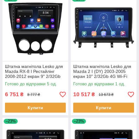
Штатна магнітола Lesko для
Штатна магнітола Lesko для
Mazda RX-8 I Рестайлінг
Mazda 2 I (DY) 2003-2005
2008-2012 екран 9" 2/32Gb
екран 10" 2/32Gb 4G Wi-Fi
Wi-Fi GPS Base 5 шт.
GPS Top 1 шт.
Готово до відправки 5 од.
Готово до відправки 1 од.
6 751
10 517
₴
₴
8 777 ₴
13 673 ₴
Купити
Купити
–23%
–23%