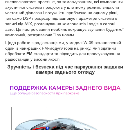
висловлюватися простіше, за замовчуванням, всі компоненти
акустичної системи працюють у штатному режимі, видаючи
частотний діапазон і потужність приблизно на одному рівні,
так само DSP процесор підлаштовує параметри системи в
записі від АЧХ, розташування компонентів і водія в салоні
авто. Це настроювання неабияк покращує звучання будь-якої
композиції, розкриваючи її за новим.
Щодо роботи з радіостанціями, у моделі W-09 встановлений
один із найкращих FM-модуляторів на ринку. Чип здатний
обробляти
FM
стандарти та підходить для прослуховування
радіостанцій у високій якості.
Зручність і безпека під час паркування завдяки
камери заднього огляду