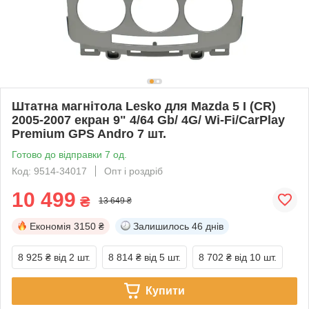
Штатна магнітола Lesko для Mazda 5 I (CR)
2005-2007 екран 9" 4/64 Gb/ 4G/ Wi-Fi/CarPlay
Premium GPS Andro 7 шт.
Готово до відправки 7 од.
Код: 9514-34017
Опт і роздріб
10 499
₴
13 649 ₴
Економія
3150 ₴
Залишилось
46 днів
8 925 ₴
від 2 шт.
8 814 ₴
від 5 шт.
8 702 ₴
від 10 шт.
Купити