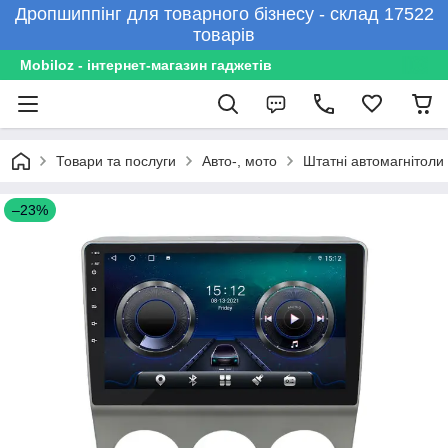
Дропшиппінг для товарного бізнесу - склад 17522
товарів
Mobiloz - інтернет-магазин гаджетів
Товари та послуги
Авто-, мото
Штатні автомагнітоли
–23%