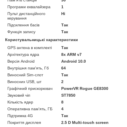
Пам'ять станцій
30
Програми еквалайзера
1
Пульт дистанційного
Ні
керування
Підсилення басів
Так
Функція запису
Так
Користувальницькі характеристики
GPS антена в комплекті
Так
Архітектура ядра
8х ARM v7
Версія Android
Android 10.0
Внутрішня пам'ять, Гб
64
Виносний Sim-слот
Так
Виносних USB, шт
2
Графічний прискорювач
PowerVR Rogue GE8300
Звуковий чіп
ST7850
Кількість ядер
8
Оперативна пам'ять, ГБ
4
Підтримка 4G
Так
Покриття дисплея
2.5 D Multi-touch screen