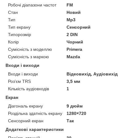
Робочі діапазони частот
FM
Стан
Новий
Тип
Mp3
Тип екрану
Сенсорний
Типорозмір
2 DIN
Колір
Чорний
Сумісність з моделлю
Primera
Сумісність з маркою
Mazda
Входи і виходи
Входи і виходи
Відеовихід, Аудіовихід
Роз'єм TRS
3,5 мм
Кількість аудіовходів
1
Екран
Діагональ екрану
9 дюйм
Роздільна здатність екрану
1280×720
Сенсорний екран
Так
Додаткові характеристики