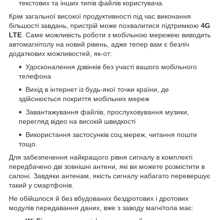
текстових та інших типів файлів користувача.
Крім загальної високої продуктивності під час виконання
більшості завдань, пристрій може похвалитися підтримкою
4G
LTE
. Саме можливість роботи з мобільною мережею виводить
автомагнітолу на новий рівень, адже тепер вам є безліч
додаткових можливостей, як-от:
Удосконалення дзвінків без участі вашого мобільного
телефона
Вихід в інтернет із будь-якої точки країни, де
здійснюється покриття мобільних мереж
Завантажування файлів, прослуховування музики,
перегляд відео на високій швидкості
Використання застосунків соц.мереж, читання пошти
тощо.
Для забезпечення найкращого рівня сигналу в комплекті
передбачено дві зовнішні антени, які ви можете розмістити в
салоні. Завдяки антенам, якість сигналу набагато перевершує
такий у смартфонів.
Не обійшлося й без вбудованих бездротових і дротових
модулів передавання даних, вже з заводу магнітола має: