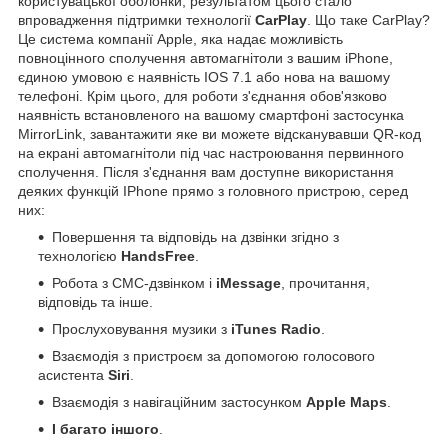
користувацької оболонки, результатом цього стало
впровадження підтримки технології
CarPlay
. Що таке CarPlay?
Це система компанії Apple, яка надає можливість
повноцінного сполучення автомагнітоли з вашим iPhone,
єдиною умовою є наявність IOS 7.1 або нова на вашому
телефоні. Крім цього, для роботи з'єднання обов'язково
наявність встановленого на вашому смартфоні застосунка
MirrorLink, завантажити яке ви можете відсканувавши QR-код
на екрані автомагнітоли під час настроювання первинного
сполучення. Після з'єднання вам доступне використання
деяких функцій IPhone прямо з головного пристрою, серед
них:
Повершення та відповідь на дзвінки згідно з
технологією
HandsFree
.
Робота з СМС-дзвінком і
iMessage
, прочитання,
відповідь та інше.
Прослуховування музики з
iTunes Radio
.
Взаємодія з пристроєм за допомогою голосового
асистента
Siri
.
Взаємодія з навігаційним застосунком
Apple Maps
.
І багато іншого
.