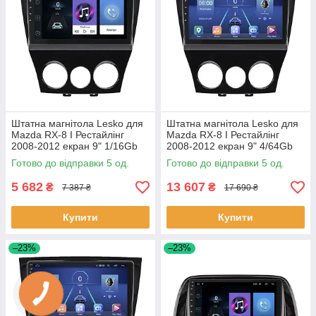
Штатна магнітола Lesko для
Штатна магнітола Lesko для
Mazda RX-8 I Рестайлінг
Mazda RX-8 I Рестайлінг
2008-2012 екран 9" 1/16Gb
2008-2012 екран 9" 4/64Gb
Wi-Fi GPS Base 5 шт.
4G Wi-Fi GPS Top 5 шт.
Готово до відправки 5 од.
Готово до відправки 5 од.
5 682
13 607
₴
₴
7 387 ₴
17 690 ₴
Купити
Купити
–23%
–23%