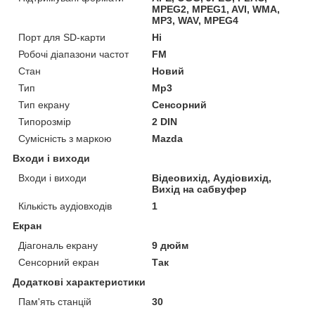
MPEG2, MPEG1, AVI, WMA,
MP3, WAV, MPEG4
Порт для SD-карти
Ні
Робочі діапазони частот
FM
Стан
Новий
Тип
Mp3
Тип екрану
Сенсорний
Типорозмір
2 DIN
Сумісність з маркою
Mazda
Входи і виходи
Входи і виходи
Відеовихід, Аудіовихід,
Вихід на сабвуфер
Кількість аудіовходів
1
Екран
Діагональ екрану
9 дюйм
Сенсорний екран
Так
Додаткові характеристики
Пам'ять станцій
30