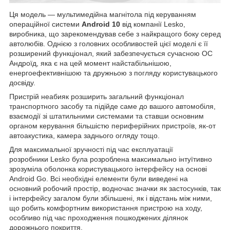
Ця модель — мультимедійна магнітола під керуванням
операційної системи
Android 10
від компанії Lesko,
виробника, що зарекомендував себе з найкращого боку серед
автолюбів. Однією з головних особливостей цієї моделі є її
розширений функціонал, який забезпечується сучасною ОС
Андроїд, яка є на цей момент найстабільнішою,
енергоефективнішою та дружньою з погляду користувацького
досвіду.
Пристрій неабияк розширить загальний функціонал
транспортного засобу та підійде саме до вашого автомобіля,
взаємодії зі штатильними системами та ставши основним
органом керування більшістю периферійних пристроїв, як-от
автоакустика, камера заднього огляду тощо.
Для максимальної зручності під час експлуатації
розробники Lesko була розроблена максимально інтуїтивно
зрозуміла оболонка користувацького інтерфейсу на основі
Android Go. Всі необхідні елементи були виведені на
основний робочий простір, водночас значки як застосунків, так
і інтерфейсу загалом були збільшені, як і відстань між ними,
що робить комфортним використання пристрою на ходу,
особливо під час проходження пошкоджених ділянок
дорожнього покриття.