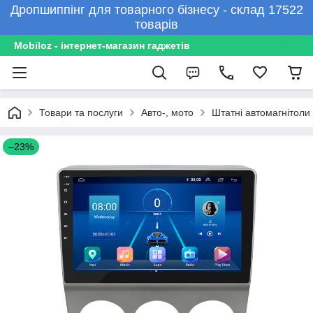
Дропшиппінг для товарного бізнесу - склад 17522
товарів
Mobiloz - інтернет-магазин гаджетів
Товари та послуги
Авто-, мото
Штатні автомагнітоли
–23%