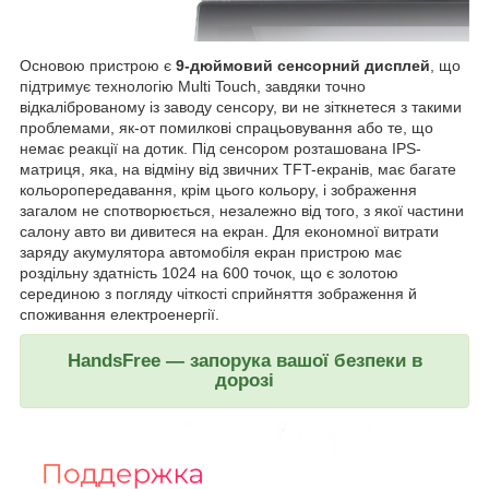
Основою пристрою є
9-дюймовий сенсорний дисплей
, що
підтримує технологію Multi Touch, завдяки точно
відкаліброваному із заводу сенсору, ви не зіткнетеся з такими
проблемами, як-от помилкові спрацьовування або те, що
немає реакції на дотик. Під сенсором розташована IPS-
матриця, яка, на відміну від звичних TFT-екранів, має багате
кольоропередавання, крім цього кольору, і зображення
загалом не спотворюється, незалежно від того, з якої частини
салону авто ви дивитеся на екран. Для економної витрати
заряду акумулятора автомобіля екран пристрою має
роздільну здатність 1024 на 600 точок, що є золотою
серединою з погляду чіткості сприйняття зображення й
споживання електроенергії.
HandsFree — запорука вашої безпеки в
дорозі