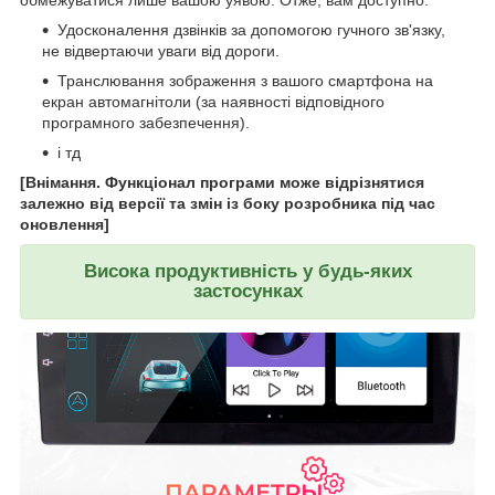
обмежуватися лише вашою уявою. Отже, вам доступно:
Удосконалення дзвінків за допомогою гучного зв'язку,
не відвертаючи уваги від дороги.
Транслювання зображення з вашого смартфона на
екран автомагнітоли (за наявності відповідного
програмного забезпечення).
і тд
[Внімання. Функціонал програми може відрізнятися
залежно від версії та змін із боку розробника під час
оновлення]
Висока продуктивність у будь-яких
застосунках