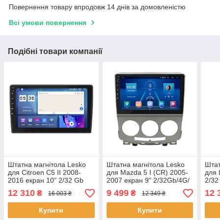
Повернення товару впродовж 14 днів за домовленістю
Всі умови повернення
Подібні товари компанії
Штатна магнітола Lesko
Штатна магнітола Lesko
Штат
для Citroen C5 II 2008-
для Mazda 5 I (CR) 2005-
для 
2016 екран 10" 2/32 Gb
2007 екран 9" 2/32Gb/4G/
2/32
CarPlay 4G Wi-Fi GPS
Wi-Fi Premium GPS
GPS 
12 310
9 499
12 
₴
₴
16 003 ₴
12 349 ₴
Prime 5 шт.
Android 7 шт.
Лекс
Купити
Купити