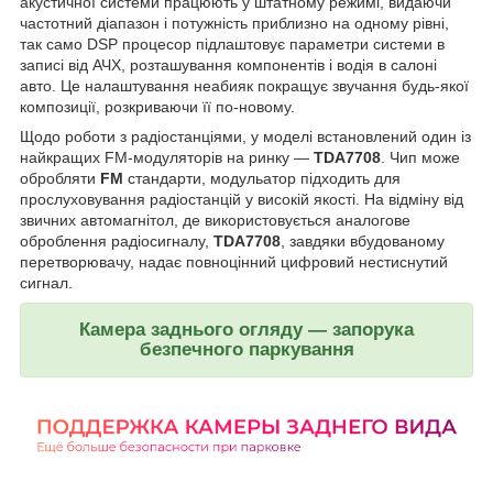
акустичної системи працюють у штатному режимі, видаючи
частотний діапазон і потужність приблизно на одному рівні,
так само DSP процесор підлаштовує параметри системи в
записі від АЧХ, розташування компонентів і водія в салоні
авто. Це налаштування неабияк покращує звучання будь-якої
композиції, розкриваючи її по-новому.
Щодо роботи з радіостанціями, у моделі встановлений один із
найкращих FM-модуляторів на ринку —
TDA7708
. Чип може
обробляти
FM
стандарти, модульатор підходить для
прослуховування радіостанцій у високій якості. На відміну від
звичних автомагнітол, де використовується аналогове
оброблення радіосигналу,
TDA7708
, завдяки вбудованому
перетворювачу, надає повноцінний цифровий нестиснутий
сигнал.
Камера заднього огляду — запорука
безпечного паркування