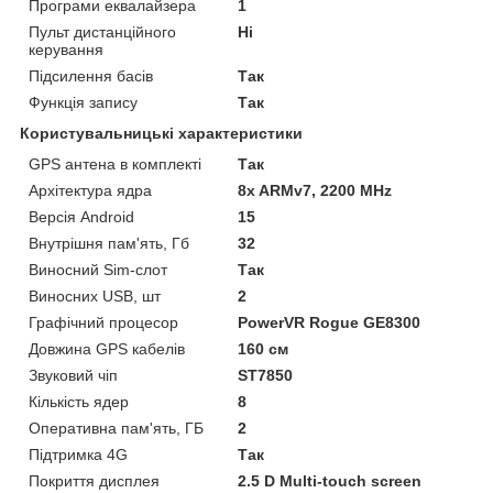
Програми еквалайзера
1
Пульт дистанційного
Ні
керування
Підсилення басів
Так
Функція запису
Так
Користувальницькі характеристики
GPS антена в комплекті
Так
Архітектура ядра
8x ARMv7, 2200 MHz
Версія Android
15
Внутрішня пам'ять, Гб
32
Виносний Sim-слот
Так
Виносних USB, шт
2
Графічний процесор
PowerVR Rogue GE8300
Довжина GPS кабелів
160 см
Звуковий чіп
ST7850
Кількість ядер
8
Оперативна пам'ять, ГБ
2
Підтримка 4G
Так
Покриття дисплея
2.5 D Multi-touch screen