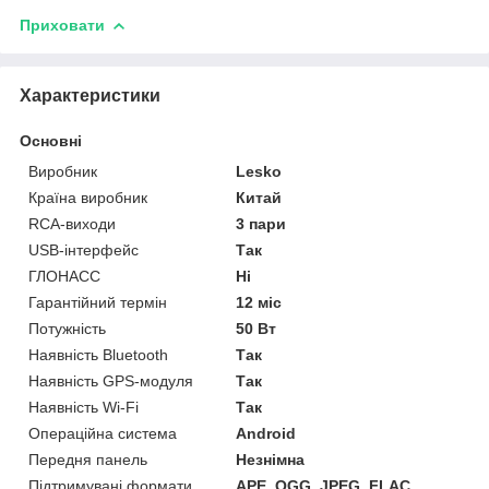
Приховати
Характеристики
Основні
Виробник
Lesko
Країна виробник
Китай
RCA-виходи
3 пари
USB-інтерфейс
Так
ГЛОНАСС
Ні
Гарантійний термін
12 міс
Потужність
50 Вт
Наявність Bluetooth
Так
Наявність GPS-модуля
Так
Наявність Wi-Fi
Так
Операційна система
Android
Передня панель
Незнімна
Підтримувані формати
APE, OGG, JPEG, FLAC,