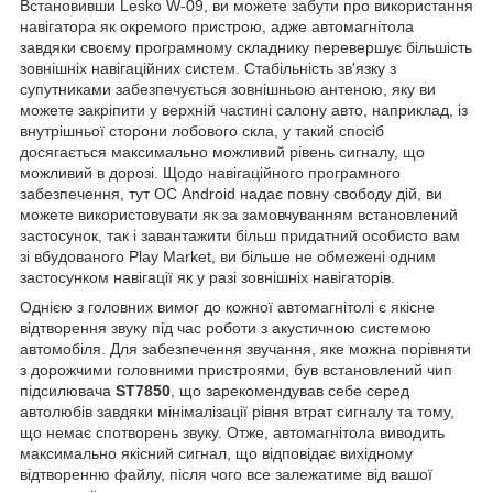
Встановивши Lesko W-09, ви можете забути про використання
навігатора як окремого пристрою, адже автомагнітола
завдяки своєму програмному складнику перевершує більшість
зовнішніх навігаційних систем. Стабільність зв'язку з
супутниками забезпечується зовнішньою антеною, яку ви
можете закріпити у верхній частині салону авто, наприклад, із
внутрішньої сторони лобового скла, у такий спосіб
досягається максимально можливий рівень сигналу, що
можливий в дорозі. Щодо навігаційного програмного
забезпечення, тут ОС Android надає повну свободу дій, ви
можете використовувати як за замовчуванням встановлений
застосунок, так і завантажити більш придатний особисто вам
зі вбудованого Play Market, ви більше не обмежені одним
застосунком навігації як у разі зовнішніх навігаторів.
Однією з головних вимог до кожної автомагнітолі є якісне
відтворення звуку під час роботи з акустичною системою
автомобіля. Для забезпечення звучання, яке можна порівняти
з дорожчими головними пристроями, був встановлений чип
підсилювача
ST7850
, що зарекомендував себе серед
автолюбів завдяки мінімалізації рівня втрат сигналу та тому,
що немає спотворень звуку. Отже, автомагнітола виводить
максимально якісний сигнал, що відповідає вихідному
відтворенню файлу, після чого все залежатиме від вашої