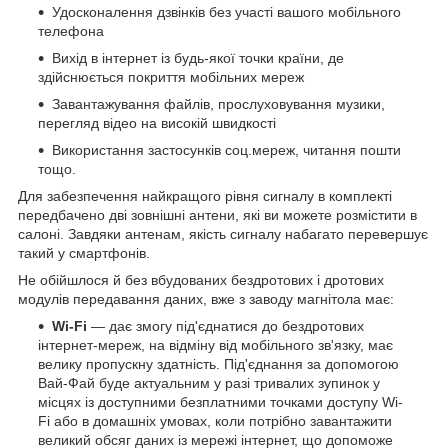
Удосконалення дзвінків без участі вашого мобільного
телефона
Вихід в інтернет із будь-якої точки країни, де
здійснюється покриття мобільних мереж
Завантажування файлів, прослуховування музики,
перегляд відео на високій швидкості
Використання застосунків соц.мереж, читання пошти
тощо.
Для забезпечення найкращого рівня сигналу в комплекті
передбачено дві зовнішні антени, які ви можете розмістити в
салоні. Завдяки антенам, якість сигналу набагато перевершує
такий у смартфонів.
Не обійшлося й без вбудованих бездротових і дротових
модулів передавання даних, вже з заводу магнітола має:
Wi-Fi
— дає змогу під'єднатися до бездротових
інтернет-мереж, на відміну від мобільного зв'язку, має
велику пропускну здатність. Під'єднання за допомогою
Вай-Фай буде актуальним у разі тривалих зупинок у
місцях із доступними безплатними точками доступу Wi-
Fi або в домашніх умовах, коли потрібно завантажити
великий обсяг даних із мережі інтернет, що допоможе