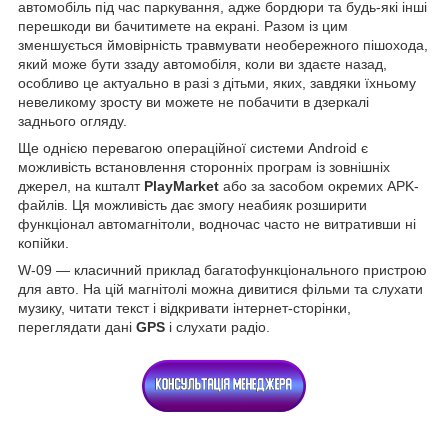
автомобіль під час паркування, адже бордюри та будь-які інші
перешкоди ви бачитимете на екрані. Разом із цим
зменшується ймовірність травмувати необережного пішохода,
який може бути ззаду автомобіля, коли ви здаєте назад,
особливо це актуально в разі з дітьми, яких, завдяки їхньому
невеликому зросту ви можете не побачити в дзеркалі
заднього огляду.
Ще однією перевагою операційної системи Android є
можливість встановлення сторонніх програм із зовнішніх
джерел, на кшталт
PlayMarket
або за засобом окремих APK-
файлів. Ця можливість дає змогу неабияк розширити
функціонал автомагнітоли, водночас часто не витративши ні
копійки.
W-09 — класичний приклад багатофункціонального пристрою
для авто. На цій магнітолі можна дивитися фільми та слухати
музику, читати текст і відкривати інтернет-сторінки,
переглядати дані
GPS
і слухати радіо.