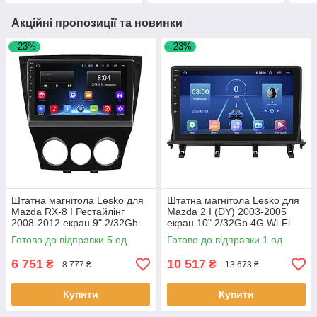
Акційні пропозиції та новинки
–23%
–23%
Штатна магнітола Lesko для
Штатна магнітола Lesko для
Mazda RX-8 I Рестайлінг
Mazda 2 I (DY) 2003-2005
2008-2012 екран 9" 2/32Gb
екран 10" 2/32Gb 4G Wi-Fi
Wi-Fi GPS Base 5 шт.
GPS Top 1 шт.
Готово до відправки 5 од.
Готово до відправки 1 од.
6 751
10 517
₴
₴
8 777 ₴
13 673 ₴
Купити
Купити