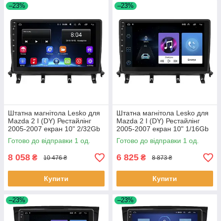
–23%
–23%
Штатна магнітола Lesko для
Штатна магнітола Lesko для
Mazda 2 I (DY) Рестайлінг
Mazda 2 I (DY) Рестайлінг
2005-2007 екран 10" 2/32Gb
2005-2007 екран 10" 1/16Gb
Wi-Fi GPS Base 1 шт.
Wi-Fi GPS Base 1 шт.
Готово до відправки 1 од.
Готово до відправки 1 од.
8 058
6 825
₴
₴
10 476 ₴
8 873 ₴
Купити
Купити
–23%
–23%