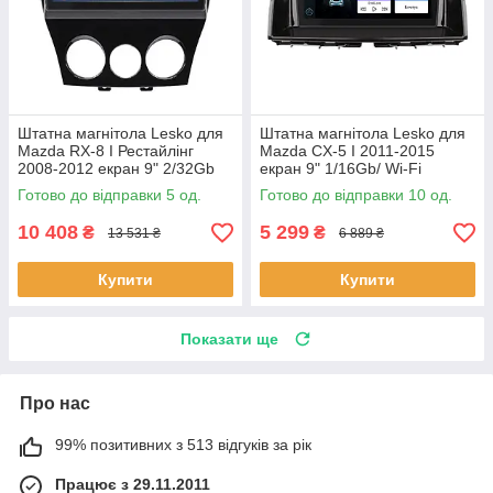
Штатна магнітола Lesko для
Штатна магнітола Lesko для
Mazda RX-8 I Рестайлінг
Mazda CX-5 I 2011-2015
2008-2012 екран 9" 2/32Gb
екран 9" 1/16Gb/ Wi-Fi
4G Wi-Fi GPS Top 5 шт.
Optima GPS Android Мазда
Готово до відправки 5 од.
Готово до відправки 10 од.
10 шт.
10 408
5 299
₴
₴
13 531 ₴
6 889 ₴
Купити
Купити
Показати ще
Про нас
99% позитивних з 513 відгуків за рік
Працює з 29.11.2011