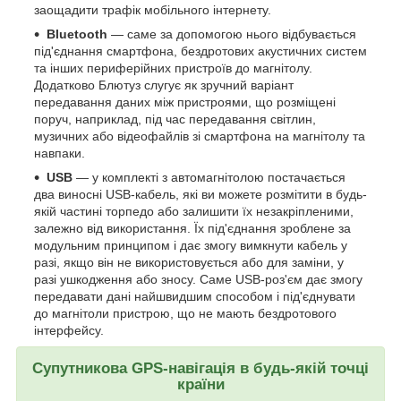
заощадити трафік мобільного інтернету.
Bluetooth
— саме за допомогою нього відбувається
під'єднання смартфона, бездротових акустичних систем
та інших периферійних пристроїв до магнітолу.
Додатково Блютуз слугує як зручний варіант
передавання даних між пристроями, що розміщені
поруч, наприклад, під час передавання світлин,
музичних або відеофайлів зі смартфона на магнітолу та
навпаки.
USB
— у комплекті з автомагнітолою постачається
два виносні USB-кабель, які ви можете розмітити в будь-
якій частині торпедо або залишити їх незакріпленими,
залежно від використання. Їх під'єднання зроблене за
модульним принципом і дає змогу вимкнути кабель у
разі, якщо він не використовується або для заміни, у
разі ушкодження або зносу. Саме USB-роз'єм дає змогу
передавати дані найшвидшим способом і під'єднувати
до магнітоли пристрою, що не мають бездротового
інтерфейсу.
Супутникова GPS-навігація в будь-якій точці
країни