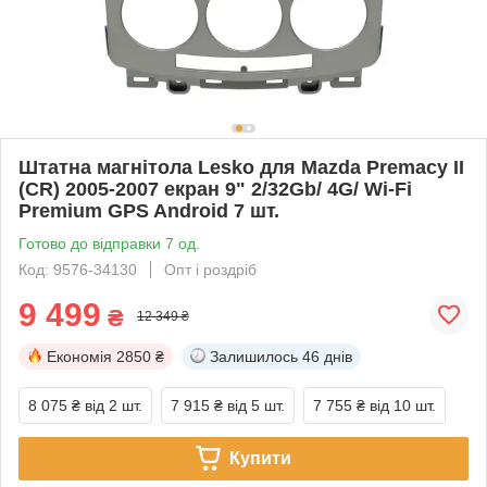
Штатна магнітола Lesko для Mazda Premacy II
(CR) 2005-2007 екран 9" 2/32Gb/ 4G/ Wi-Fi
Premium GPS Android 7 шт.
Готово до відправки 7 од.
Код: 9576-34130
Опт і роздріб
9 499
₴
12 349 ₴
Економія
2850 ₴
Залишилось
46 днів
8 075 ₴
від 2 шт.
7 915 ₴
від 5 шт.
7 755 ₴
від 10 шт.
Купити