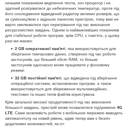
низьким показником виділення тепла, хоч процесор і не
здатний розігріватися до небезпечних температур, проте під
його охолодження відведений радіатор великих розмірів, що
за сумісництвом є задньою панеллю пристрою, тому вам не
варто хвилюватися про перегрівання під час виконання
ресурсомістких завдань. Одним із найважливіших показників
для стабільної роботи програм, крім CPU, є пам'ять, у цьому
разі ми маємо:
2 GB оперативної пам'яті
, яка використовується для
зберігання тимчасових даних, створених під час роботи
застосунків, що більший обсяг RAM, то більше
застосунків одночасно може працювати у фоновому
режимі.
32 GB
постійної пам'яті
, що відведена під зберігання
операційної системи, встановлених програм, а також
використовується для збереження мультимедійних,
текстових та інших типів файлів користувача.
Крім загальної високої продуктивності під час виконання
більшості завдань, пристрій може похвалитися підтримкою
4G
LTE
. Саме можливість роботи з мобільною мережею виводить
автомагнітолу на новий рівень, адже тепер вам є безліч
додаткових можливостей, як-от: